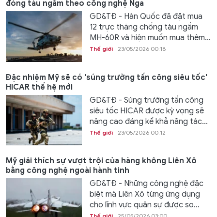
đóng tàu ngầm theo công nghệ Nga
GD&TĐ - Hàn Quốc đã đặt mua
12 trực thăng chống tàu ngầm
MH-60R và hiện muốn mua thêm...
Thế giới
23/05/2026 00:18
Đặc nhiệm Mỹ sẽ có 'súng trường tấn công siêu tốc'
HICAR thế hệ mới
GD&TĐ - Súng trường tấn công
siêu tốc HICAR được kỳ vọng sẽ
nâng cao đáng kể khả năng tác...
Thế giới
23/05/2026 00:12
Mỹ giải thích sự vượt trội của hàng không Liên Xô
bằng công nghệ ngoài hành tinh
GD&TĐ - Những công nghệ đặc
biệt mà Liên Xô từng ứng dụng
cho lĩnh vực quân sự được so...
Thế giới
25/05/2026 03:00