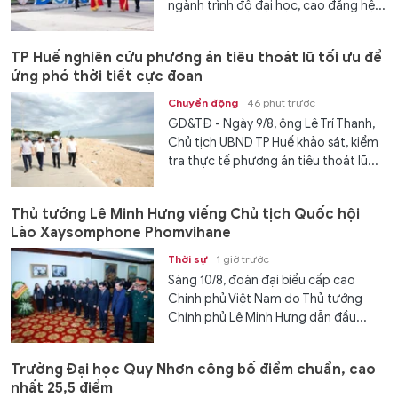
ngành trình độ đại học, cao đẳng hệ...
TP Huế nghiên cứu phương án tiêu thoát lũ tối ưu để
ứng phó thời tiết cực đoan
Chuyển động
46 phút trước
GD&TĐ - Ngày 9/8, ông Lê Trí Thanh,
Chủ tịch UBND TP Huế khảo sát, kiểm
tra thực tế phương án tiêu thoát lũ...
Thủ tướng Lê Minh Hưng viếng Chủ tịch Quốc hội
Lào Xaysomphone Phomvihane
Thời sự
1 giờ trước
Sáng 10/8, đoàn đại biểu cấp cao
Chính phủ Việt Nam do Thủ tướng
Chính phủ Lê Minh Hưng dẫn đầu...
Trường Đại học Quy Nhơn công bố điểm chuẩn, cao
nhất 25,5 điểm