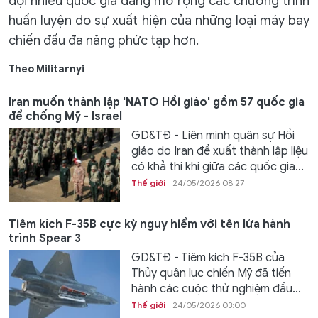
đội nhiều quốc gia đang mở rộng các chương trình
huấn luyện do sự xuất hiện của những loại máy bay
chiến đấu đa năng phức tạp hơn.
Theo Militarnyi
Iran muốn thành lập 'NATO Hồi giáo' gồm 57 quốc gia
để chống Mỹ - Israel
GD&TĐ - Liên minh quân sự Hồi
giáo do Iran đề xuất thành lập liệu
có khả thi khi giữa các quốc gia...
Thế giới
24/05/2026 08:27
Tiêm kích F-35B cực kỳ nguy hiểm với tên lửa hành
trình Spear 3
GD&TĐ - Tiêm kích F-35B của
Thủy quân lục chiến Mỹ đã tiến
hành các cuộc thử nghiệm đầu...
Thế giới
24/05/2026 03:00