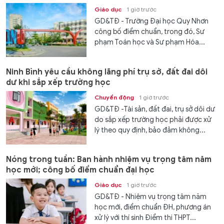
Giáo dục
1 giờ trước
GD&TĐ - Trường Đại học Quy Nhơn
công bố điểm chuẩn, trong đó, Sư
phạm Toán học và Sư phạm Hóa...
Ninh Bình yêu cầu không lãng phí trụ sở, đất đai dôi
dư khi sắp xếp trường học
Chuyển động
1 giờ trước
GD&TĐ -Tài sản, đất đai, trụ sở dôi dư
do sắp xếp trường học phải được xử
lý theo quy định, bảo đảm không...
Nóng trong tuần: Ban hành nhiệm vụ trọng tâm năm
học mới; công bố điểm chuẩn đại học
Giáo dục
1 giờ trước
GD&TĐ - Nhiệm vụ trọng tâm năm
học mới, điểm chuẩn ĐH, phương án
xử lý với thí sinh Điểm thi THPT...