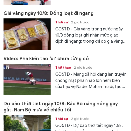
Giá vàng ngày 10/8: Đồng loạt đi ngang
Thời sự
2 giờ trước
GD&TĐ - Giá vàng trong nước ngày
10/8 đồng loạt ghi nhận mức giao
dịch đi ngang; trong khi đó giá vàng...
Video: Pha kiến tạo ‘dị’ chưa từng có
Thể thao
2 giờ trước
GD&TĐ - Mạng xã hội đang lan truyền
chóng mặt pha nhào lộn ném biên
của hậu vệ Nader Mohammadi, tạo...
Dự báo thời tiết ngày 10/8: Bắc Bộ nắng nóng gay
gắt, Nam Bộ mưa về chiều tối
Thời sự
2 giờ trước
GD&TĐ - Dự báo thời tiết ngày 10/8,