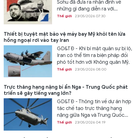
Sohu đã đưa ra nhận định về
những gì đang diễn ra với...
Thế giới
23/05/2026 07:30
Thiết bị tuyệt mật bảo vệ máy bay Mỹ khỏi tên lửa
hồng ngoại rơi vào tay Iran
GD&TĐ - Khi bí mật quân sự bị lộ,
Iran có thể tìm ra biện pháp đối
phó tốt hơn với Không quân Mỹ.
Thế giới
23/05/2026 08:00
Trực thăng hạng nặng bí ẩn Nga - Trung Quốc phát
triển sẽ gây tiếng vang lớn?
GD&TĐ - Thông tin về dự án hợp
tác chế tạo trực thăng hạng
nặng giữa Nga và Trung Quốc...
Thế giới
23/05/2026 04:19