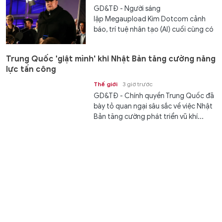
GD&TĐ - Người sáng
lập Megaupload Kim Dotcom cảnh
báo, trí tuệ nhân tạo (AI) cuối cùng có
thể hiểu...
Trung Quốc 'giật mình' khi Nhật Bản tăng cường năng
lực tấn công
Thế giới
3 giờ trước
GD&TĐ - Chính quyền Trung Quốc đã
bày tỏ quan ngại sâu sắc về việc Nhật
Bản tăng cường phát triển vũ khí...
9 đặc trưng cơ bản của đại học tinh hoa
Giáo dục
3 giờ trước
GD&TĐ - Đại học tinh hoa là trường
đại học có chất lượng đào tạo, nghiên
cứu và ảnh hưởng học thuật thuộc...