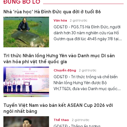
ĐỪNG BỎ LỠ
Nhà ‘rùa học’ Hà Đình Đức qua đời ở tuổi 86
Văn hóa
2 giờ trước
GD&TĐ - PGS.TS Hà Đình Đức, người
dành hơn 30 năm nghiên cứu rùa Hồ
Gươm qua đời lúc 4h45 ngày 7/8 tại...
Tri thức Nhãn lồng Hưng Yên vào Danh mục Di sản
văn hóa phi vật thể quốc gia
Chuyển động
2 giờ trước
GD&TĐ - Tri thức trồng và chế biến
Nhãn lồng Hưng Yên được Bộ
VH,TT&DL đưa vào Danh mục quốc...
Tuyển Việt Nam vào bán kết ASEAN Cup 2026 với
ngôi nhất bảng
Thể thao
2 giờ trước
GD&TĐ - Thắng ấn tượng