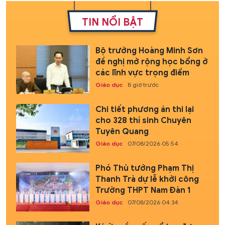
TIN NỔI BẬT
Bộ trưởng Hoàng Minh Sơn
đề nghị mở rộng học bổng ở
các lĩnh vực trọng điểm
Giáo dục
8 giờ trước
Chi tiết phương án thi lại
cho 328 thí sinh Chuyên
Tuyên Quang
Giáo dục
07/08/2026 05:54
Phó Thủ tướng Phạm Thị
Thanh Trà dự lễ khởi công
Trường THPT Nam Đàn 1
Giáo dục
07/08/2026 04:34