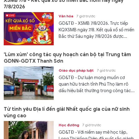
XSMB 7/8 - Kết quả xổ số miền Bắc hôm nay ngày
7/8/2026
Văn hóa
7 giờ trước
GD&TĐ - XSMB 7/8/2026. Trực tiếp
KQXSMB ngày 7/8. Kết quả xổ số miền
Bắc thứ Sáu ngày 7/8/2026 được...
'Lùm xùm' công tác quy hoạch cán bộ tại Trung tâm
GDNN-GDTX Thanh Sơn
Giáo dục pháp luật
7 giờ trước
GD&TĐ - Dư luận mong muốn cơ
quan hữu trách tỉnh Phú Thọ làm rõ
dấu hiệu bất thường trong công tác...
Từ tình yêu Địa lí đến giải Nhất quốc gia của nữ sinh
vùng cao
Học đường
7 giờ trước
GD&TĐ - Với niềm say mê học tập,
Long Thị Hồng Diệp đã xuất sắc giành