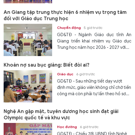
các...
An Giang tập trung thực hiện 6 nhiệm vụ trọng tâm
đối với Giáo dục Trung học
Chuyển động
5 giờ trước
GD&TĐ - Ngành Giáo dục tỉnh An
Giang triển khai nhiệm vụ Giáo dục
Trung học năm học 2026 - 2027 với...
Khoản nợ sau bục giảng: Biết đòi ai?
Giáo dục
6 giờ trước
GD&TĐ - Sau những tiết dạy vượt
định mức, giáo viên không chỉ chờ tiền
công mà còn phải tự lần theo hồ sơ...
Nghệ An gặp mặt, tuyên dương học sinh đạt giải
Olympic quốc tế và khu vực
Học đường
6 giờ trước
GD&TĐ - Chiều 7/8, UBND tỉnh Nghệ