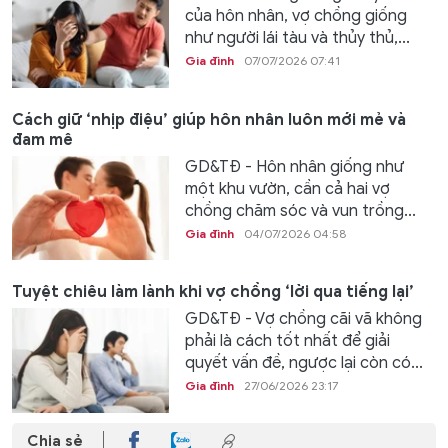
của hôn nhân, vợ chồng giống
như người lái tàu và thủy thủ,...
Gia đình
07/07/2026 07:41
Cách giữ ‘nhịp điệu’ giúp hôn nhân luôn mới mẻ và
đam mê
GD&TĐ - Hôn nhân giống như
một khu vườn, cần cả hai vợ
chồng chăm sóc và vun trồng...
Gia đình
04/07/2026 04:58
Tuyệt chiêu làm lành khi vợ chồng ‘lời qua tiếng lại’
GD&TĐ - Vợ chồng cãi vã không
phải là cách tốt nhất để giải
quyết vấn đề, ngược lại còn có...
Gia đình
27/06/2026 23:17
Chia sẻ