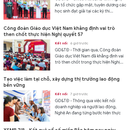
An tổ chức gặp mặt, tuyên dương các
học sinh đạt giải tại các kỳ thi...
Công đoàn Giáo dục Việt Nam khẳng định vai trò
then chốt thực hiện Nghị quyết 57
Kết nối
6 giờ trước
GD&TĐ - Thời gian qua, Công đoàn
Giáo dục Việt Nam đã khẳng định vai
trò then chốt trong thực hiện Nghị...
Tạo việc làm tại chỗ, xây dựng thị trường lao động
bền vững
Kết nối
7 giờ trước
GD&TĐ - Thông qua việc kết nối
doanh nghiệp và người lao động,
Nghệ An đang từng bước hiện thực
hóa...