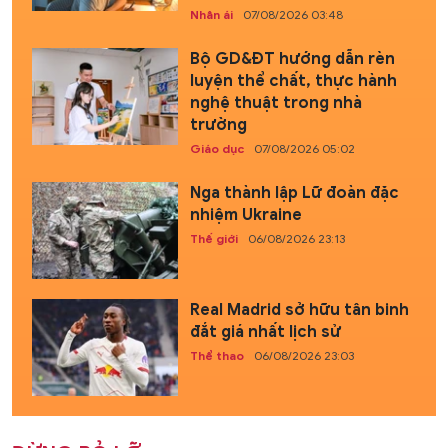
Nhân ái
07/08/2026 03:48
Bộ GD&ĐT hướng dẫn rèn
luyện thể chất, thực hành
nghệ thuật trong nhà
trường
Giáo dục
07/08/2026 05:02
Nga thành lập Lữ đoàn đặc
nhiệm Ukraine
Thế giới
06/08/2026 23:13
Real Madrid sở hữu tân binh
đắt giá nhất lịch sử
Thể thao
06/08/2026 23:03