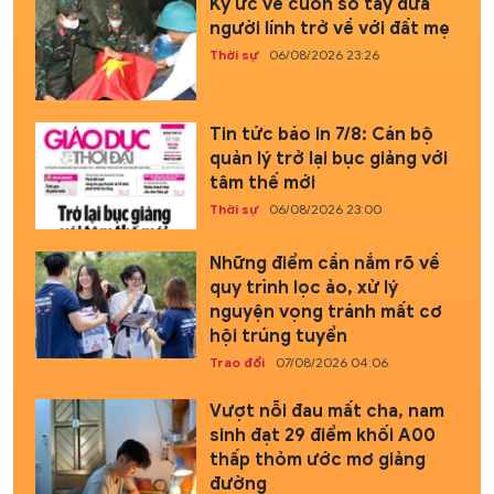
Ký ức về cuốn sổ tay đưa
người lính trở về với đất mẹ
Thời sự
06/08/2026 23:26
Tin tức báo in 7/8: Cán bộ
quản lý trở lại bục giảng với
tâm thế mới
Thời sự
06/08/2026 23:00
Những điểm cần nắm rõ về
quy trình lọc ảo, xử lý
nguyện vọng tránh mất cơ
hội trúng tuyển
Trao đổi
07/08/2026 04:06
Vượt nỗi đau mất cha, nam
sinh đạt 29 điểm khối A00
thấp thỏm ước mơ giảng
đường