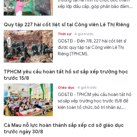
trường tại Hà Tĩnh tổ chức bốc thăm
xếp lớp đầu cấp, góp phần bảo đảm...
Quy tập 227 hài cốt liệt sĩ tại Công viên Lê Thị Riêng
Thời sự
4 giờ trước
GD&TĐ - Đến 7/8, 227 hài cốt liệt sĩ
được quy tập tại Công viên Lê Thị
Riêng (TPHCM).
TPHCM yêu cầu hoàn tất hồ sơ sắp xếp trường học
trước 15/8
Giáo dục
4 giờ trước
GD&TĐ - TPHCM yêu cầu hoàn tất hồ
sơ sắp xếp trường học trước 15/8 để
kiện toàn tổ chức, bố trí nhân sự,...
Cà Mau nỗ lực hoàn thành sắp xếp cơ sở giáo dục
trước ngày 30/8