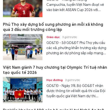
Campuchia, tuyển Việt Nam đoạt vé
vào bán kết ASEAN Cup 2026 với...
Phú Thọ xây dựng bổ sung phương án mỗi xã không
quá 3 đầu mối trường công lập
Giáo dục
3 giờ trước
GD&TĐ - Sở GD&ĐT Phú Thọ yêu cầu
các xã, phường khẩn trương xây dựng
phương án dự phòng sắp xếp mạng...
Việt Nam giành 7 huy chương tại Olympic Trí tuệ nhân
tạo quốc tế 2026
Học đường
3 giờ trước
GD&TĐ - Ngày 7/8, Bộ GD&ĐT nhận
được thông tin về kết quả thi của Đội
tuyển quốc gia Việt Nam dự thi...