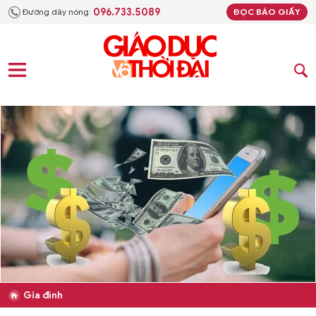
096.733.5089
Đường dây nóng:
ĐỌC BÁO GIẤY
Gia đình