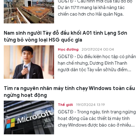
GD&TĐ - Cấu hình mới của tàu đổ bộ
Dự án 11711 mang lại khả năng tác
chiến cao hơn cho Hải quân Nga.
Nam sinh người Tày đỗ đầu khối A01 tỉnh Lạng Sơn
từng bỏ vòng loại HSG quốc gia
Học đường
20/07/2024 00:04
GD&TĐ - Dù điều kiện học tập có phần
hạn chế nhưng, Dương Đình Thanh
người dân tộc Tày vẫn sở hữu điểm...
Tìm ra nguyên nhân máy tính chạy Windows toàn cầu
ngừng hoạt động
Thế giới
19/07/2024 13:19
GD&TĐ - Trong ngày, tình trạng ngừng
hoạt động của các thiết bị máy tính
chạy Windows được báo cáo ở nhiều...