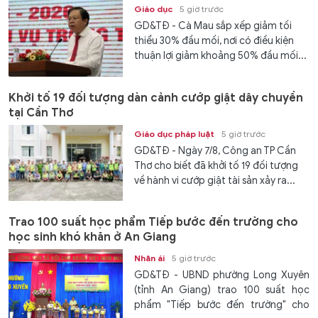
Giáo dục
5 giờ trước
GD&TĐ - Cà Mau sắp xếp giảm tối
thiểu 30% đầu mối, nơi có điều kiện
thuận lợi giảm khoảng 50% đầu mối...
Khởi tố 19 đối tượng dàn cảnh cướp giật dây chuyền
tại Cần Thơ
Giáo dục pháp luật
5 giờ trước
GD&TĐ - Ngày 7/8, Công an TP Cần
Thơ cho biết đã khởi tố 19 đối tượng
về hành vi cướp giật tài sản xảy ra...
Trao 100 suất học phẩm Tiếp bước đến trường cho
học sinh khó khăn ở An Giang
Nhân ái
5 giờ trước
GD&TĐ - UBND phường Long Xuyên
(tỉnh An Giang) trao 100 suất học
phẩm "Tiếp bước đến trường" cho