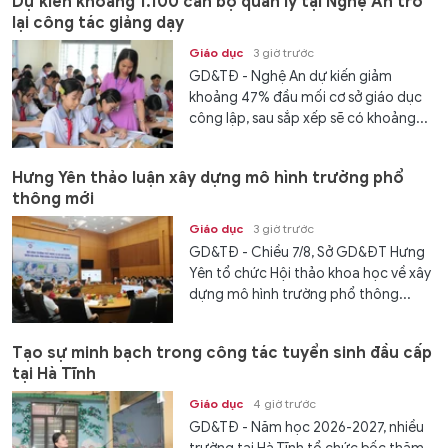
Dự kiến khoảng 1.100 cán bộ quản lý tại Nghệ An trở
lại công tác giảng dạy
Giáo dục
3 giờ trước
GD&TĐ - Nghệ An dự kiến giảm
khoảng 47% đầu mối cơ sở giáo dục
công lập, sau sắp xếp sẽ có khoảng...
Hưng Yên thảo luận xây dựng mô hình trường phổ
thông mới
Giáo dục
3 giờ trước
GD&TĐ - Chiều 7/8, Sở GD&ĐT Hưng
Yên tổ chức Hội thảo khoa học về xây
dựng mô hình trường phổ thông...
Tạo sự minh bạch trong công tác tuyển sinh đầu cấp
tại Hà Tĩnh
Giáo dục
4 giờ trước
GD&TĐ - Năm học 2026-2027, nhiều