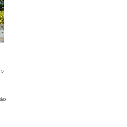
eo
iáo