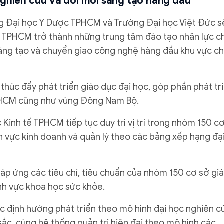
nghiên cứu và đổi mới sáng tạo hàng đầu
ng Đại học Y Dược TPHCM và Trường Đại học Việt Đức s
a TPHCM trở thành những trung tâm đào tạo nhân lực c
sáng tạo và chuyển giao công nghệ hàng đầu khu vực c
thúc đẩy phát triển giáo dục đại học, góp phần phát tr
 TPHCM cũng như vùng Đông Nam Bộ.
Kinh tế TPHCM tiếp tục duy trì vị trí trong nhóm 150 c
nh vực kinh doanh và quản lý theo các bảng xếp hạng đạ
 ứng các tiêu chí, tiêu chuẩn của nhóm 150 cơ sở gi
ĩnh vực khoa học sức khỏe.
c định hướng phát triển theo mô hình đại học nghiên c
ắc, cùng hệ thống quản trị hiện đại theo mô hình các