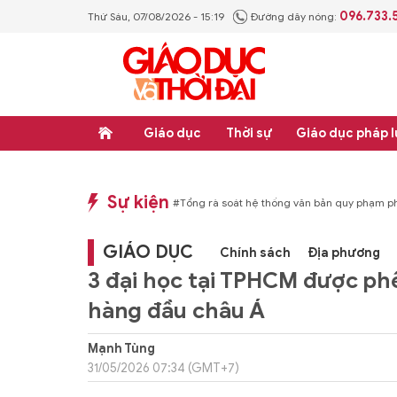
096.733.
Thứ Sáu, 07/08/2026 - 15:19
Đường dây nóng:
Giáo dục
Thời sự
Giáo dục pháp l
Sự kiện
hống văn bản quy phạm pháp luật
#Thực học - Thực nghiệp
#Tổng rà soát hệ
GIÁO DỤC
Chính sách
Địa phương
3 đại học tại TPHCM được ph
hàng đầu châu Á
Mạnh Tùng
31/05/2026 07:34 (GMT+7)