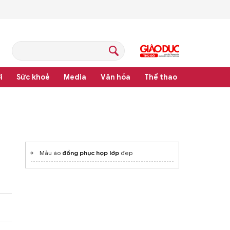
i
Sức khoẻ
Media
Văn hóa
Thể thao
hệ thống văn bản quy phạm pháp luật
Mẫu áo
đồng phục họp lớp
đẹp