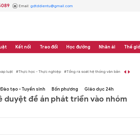
5089
Email:
gdtddientu@gmail.com
uật
Kết nối
Trao đổi
Học đường
Nhân ái
Thế giớ
 thống văn bản quy phạm pháp luật
#Thực học - Thực nghiệp
#Tổng rà soát 
Đào tạo - Tuyển sinh
Bốn phương
Giáo dục 24h
ê duyệt đề án phát triển vào nhóm