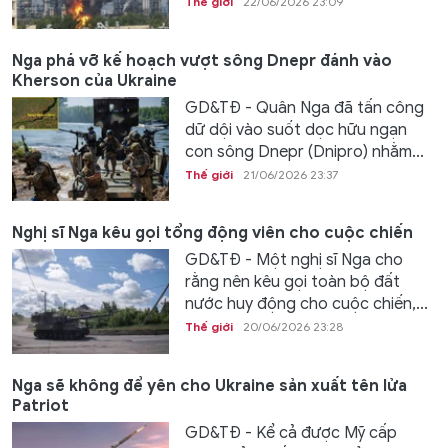
Thế giới
22/06/2026 23:09
Nga phá vỡ kế hoạch vượt sông Dnepr đánh vào
Kherson của Ukraine
GD&TĐ - Quân Nga đã tấn công
dữ dội vào suốt dọc hữu ngạn
con sông Dnepr (Dnipro) nhằm...
Thế giới
21/06/2026 23:37
Nghị sĩ Nga kêu gọi tổng động viên cho cuộc chiến
GD&TĐ - Một nghị sĩ Nga cho
rằng nên kêu gọi toàn bộ đất
nước huy động cho cuộc chiến,...
Thế giới
20/06/2026 23:28
Nga sẽ không để yên cho Ukraine sản xuất tên lửa
Patriot
GD&TĐ - Kể cả được Mỹ cấp