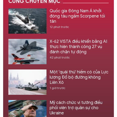
CÙNG CHUYÊN MỤC
Quốc gia Đông Nam Á khởi
đóng tàu ngầm Scorpene tối
tân
12 phút trước
X-62 VISTA điều khiển bằng AI
thực hiện thành công 27 vụ
đánh chặn tự động
42 phút trước
Một 'quái thú' hiếm có của Lực
lượng Đổ bộ đường không
Liên Xô
1 giờ trước
Mỹ cách chức vị tướng điều
phối viện trợ quân sự cho
Ukraine