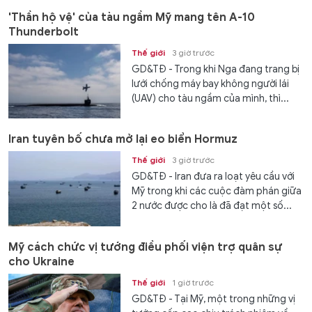
'Thần hộ vệ' của tàu ngầm Mỹ mang tên A-10
Thunderbolt
Thế giới
3 giờ trước
GD&TĐ - Trong khi Nga đang trang bị
lưới chống máy bay không người lái
(UAV) cho tàu ngầm của mình, thì...
Iran tuyên bố chưa mở lại eo biển Hormuz
Thế giới
3 giờ trước
GD&TĐ - Iran đưa ra loạt yêu cầu với
Mỹ trong khi các cuộc đàm phán giữa
2 nước được cho là đã đạt một số...
Mỹ cách chức vị tướng điều phối viện trợ quân sự
cho Ukraine
Thế giới
1 giờ trước
GD&TĐ - Tại Mỹ, một trong những vị