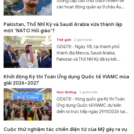
tướng cấp cao chịu trách nhiệm về
các hoạt động quân sự ở châu Âu...
Pakistan, Thổ Nhĩ Kỳ và Saudi Arabia vừa thành lập
một ‘NATO Hồi giáo’?
Thế giới
2 giờ trước
GD&TĐ - Ngày 7/8, tại thành phố
thánh địa Mecca, Saudi Arabia,
Pakistan và Thổ Nhĩ Kỳ đã ký kết...
Khởi động Kỳ thi Toán Ứng dụng Quốc tế VIAMC mùa
giải 2026–2027
Học đường
2 giờ trước
GD&TĐ - Vòng quốc gia Kỳ thi Toán
Ứng dụng Quốc tế VIAMC dự kiến
diễn ra trực tiếp ngày 29/11/2026 tại...
Cuộc thử nghiệm tác chiến điện tử của Mỹ gây ra vụ