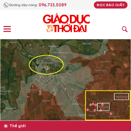
096.733.5089
Đường dây nóng:
ĐỌC BÁO GIẤY
Thế giới