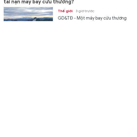
tai nạn máy bay cứu thương?
Thế giới
3 giờ trước
GD&TĐ - Một máy bay cứu thương
Beechcraft King Air 90 đã bị rơi ở một
vùng núi hẻo lánh gần Ruidoso, New...
Nga dồn dập tập kích, Ukraine mất hàng chục khí tài
và 828 UAV
Thế giới
3 giờ trước
GD&TĐ - Bộ Quốc phòng Nga cho
biết đã phá hủy hàng chục khí tài và
828 UAV của Ukraine trong ngày và...
Khai mạc Giải vô địch trẻ quốc gia môn bóng chuyền
trong nhà năm 2026
Thể thao
3 giờ trước
GD&TĐ - Giải vô địch trẻ quốc gia
bóng chuyền 2026 quy tụ 27 đội nam,