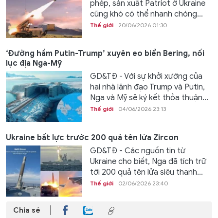
phép, sản xuất Patriot ở Ukraine
cũng khó có thể nhanh chóng...
Thế giới
20/06/2026 01:30
‘Đường hầm Putin-Trump’ xuyên eo biển Bering, nối
lục địa Nga-Mỹ
GD&TĐ - Với sự khởi xướng của
hai nhà lãnh đạo Trump và Putin,
Nga và Mỹ sẽ ký kết thỏa thuận...
Thế giới
04/06/2026 23:13
Ukraine bất lực trước 200 quả tên lửa Zircon
GD&TĐ - Các nguồn tin từ
Ukraine cho biết, Nga đã tích trữ
tới 200 quả tên lửa siêu thanh...
Thế giới
02/06/2026 23:40
Chia sẻ