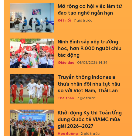
Mở rộng cơ hội việc làm từ
đào tạo nghề ngắn hạn
Kết nối
7 giờ trước
Ninh Bình sắp xếp trường
học, hơn 9.000 người chịu
tác động
Giáo dục
08/08/2026 14:34
Truyền thông Indonesia
thừa nhận đội nhà tụt hậu
so với Việt Nam, Thái Lan
Thể thao
7 giờ trước
Khởi động Kỳ thi Toán Ứng
dụng Quốc tế VIAMC mùa
giải 2026–2027
Học đường
2 giờ trước