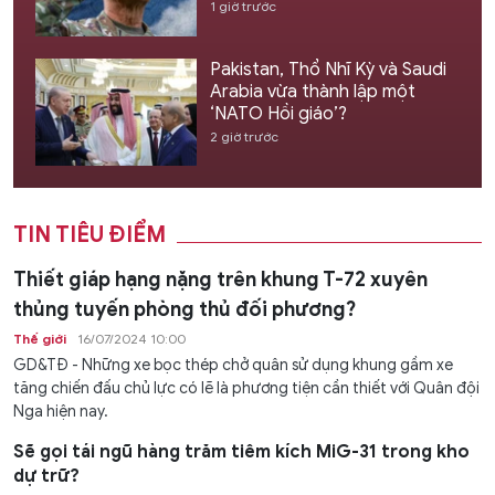
1 giờ trước
Pakistan, Thổ Nhĩ Kỳ và Saudi
Arabia vừa thành lập một
‘NATO Hồi giáo’?
2 giờ trước
TIN TIÊU ĐIỂM
Thiết giáp hạng nặng trên khung T-72 xuyên
thủng tuyến phòng thủ đối phương?
Thế giới
16/07/2024 10:00
GD&TĐ - Những xe bọc thép chở quân sử dụng khung gầm xe
tăng chiến đấu chủ lực có lẽ là phương tiện cần thiết với Quân đội
Nga hiện nay.
Sẽ gọi tái ngũ hàng trăm tiêm kích MiG-31 trong kho
dự trữ?