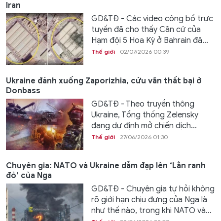
Iran
GD&TĐ - Các video công bố trực
tuyến đã cho thấy Căn cứ của
Hạm đội 5 Hoa Kỳ ở Bahrain đã...
Thế giới
02/07/2026 00:39
Ukraine đánh xuống Zaporizhia, cứu vãn thất bại ở
Donbass
GD&TĐ - Theo truyền thông
Ukraine, Tổng thống Zelensky
đang dự định mở chiến dịch...
Thế giới
27/06/2026 01:30
Chuyên gia: NATO và Ukraine dẫm đạp lên ‘Lằn ranh
đỏ’ của Nga
GD&TĐ - Chuyên gia tự hỏi không
rõ giới hạn chịu đựng của Nga là
như thế nào, trong khi NATO và...