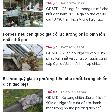
Thế giới
17/07/2024 06:00
GD&TĐ - Các nguồn thông tin mở cho
biết đến năm 2018, Nga có thể vẫn lưu
giữ tới 130 tiêm kích MiG-31 trong...
Forbes nêu tên quốc gia có lực lượng pháo binh lớn
nhất thế giới
Thế giới
17/07/2024 23:01
GD&TĐ - Quân đội Nga có kho vũ khí
pháo lớn nhất và cũng có nguồn cung
cấp đạn dược ổn định – Tạp chí...
Bài học quý giá từ phương tiện chủ chốt trong chiến
dịch đặc biệt
Thế giới
19/07/2024 00:00
GD&TĐ - Xe tăng chiến đấu chủ lực T-
90M do Nga sản xuất đã trở thành
một trong những phương tiện chủ...