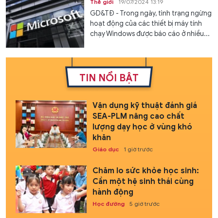
Thế giới
19/07/2024 13:19
GD&TĐ - Trong ngày, tình trạng ngừng
hoạt động của các thiết bị máy tính
chạy Windows được báo cáo ở nhiều...
TIN NỔI BẬT
Vận dụng kỹ thuật đánh giá
SEA-PLM nâng cao chất
lượng dạy học ở vùng khó
khăn
Giáo dục
1 giờ trước
Chăm lo sức khỏe học sinh:
Cần một hệ sinh thái cùng
hành động
Học đường
5 giờ trước