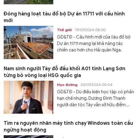
Đóng hàng loạt tàu đổ bộ Dự án 11711 với cấu hình
mới
Thế giới
19/07/2024 08:00
GD&TĐ - Cấu hình mới của tàu đổ bộ
Dự án 11711 mang lại khả năng tác
chiến cao hơn cho Hải quân Nga.
Nam sinh người Tày đỗ đầu khối A01 tỉnh Lạng Sơn
từng bỏ vòng loại HSG quốc gia
Học đường
20/07/2024 00:04
GD&TĐ - Dù điều kiện học tập có phần
hạn chế nhưng, Dương Đình Thanh
người dân tộc Tày vẫn sở hữu điểm...
Tìm ra nguyên nhân máy tính chạy Windows toàn cầu
ngừng hoạt động