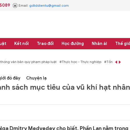
.5089
Email:
gdtddientu@gmail.com
uật
Kết nối
Trao đổi
Học đường
Nhân ái
Thế giớ
hống văn bản quy phạm pháp luật
#Thực học - Thực nghiệp
#Tổng rà soát hệ 
iới đó đây
Chuyện lạ
nh sách mục tiêu của vũ khí hạt nhân
 Nga Dmitry Medvedev cho biết, Phần Lan nằm trong