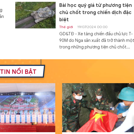
Bài học quý giá từ phương tiện
ng
chủ chốt trong chiến dịch đặc
ần
biệt
Thế giới
19/07/2024 00:00
GD&TĐ - Xe tăng chiến đấu chủ lực T-
90M do Nga sản xuất đã trở thành mộ
trong những phương tiện chủ chốt...
Đóng hàng loạt tàu đổ bộ Dự á
11711 với cấu hình mới
TIN NỔI BẬT
Thế giới
19/07/2024 08:00
GD&TĐ - Cấu hình mới của tàu đổ bộ 
án 11711 mang lại khả năng tác chiến c
hơn cho Hải quân Nga.
Nam sinh người Tày đỗ đầu khối
A01 tỉnh Lạng Sơn từng bỏ vòn
loại HSG quốc gia
Học đường
20/07/2024 00:04