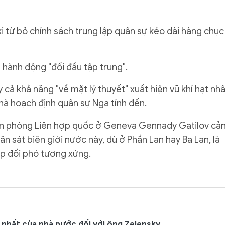
ki từ bỏ chính sách trung lập quân sự kéo dài hàng chục
 hành động "đối đầu tập trung".
 cả khả năng "về mặt lý thuyết" xuất hiện vũ khí hạt nh
hà hoạch định quân sự Nga tính đến.
Văn phòng Liên hợp quốc ở Geneva Gennady Gatilov cả
hân sát biên giới nước này, dù ở Phần Lan hay Ba Lan, là
áp đối phó tương xứng.
nhất của nhà nước đối với ông Zelensky