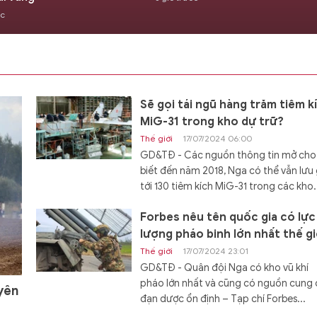
ớc
Sẽ gọi tái ngũ hàng trăm tiêm k
MiG-31 trong kho dự trữ?
Thế giới
17/07/2024 06:00
GD&TĐ - Các nguồn thông tin mở cho
biết đến năm 2018, Nga có thể vẫn lưu 
tới 130 tiêm kích MiG-31 trong các kho.
Forbes nêu tên quốc gia có lực
lượng pháo binh lớn nhất thế gi
Thế giới
17/07/2024 23:01
GD&TĐ - Quân đội Nga có kho vũ khí
pháo lớn nhất và cũng có nguồn cung
yên
đạn dược ổn định – Tạp chí Forbes...