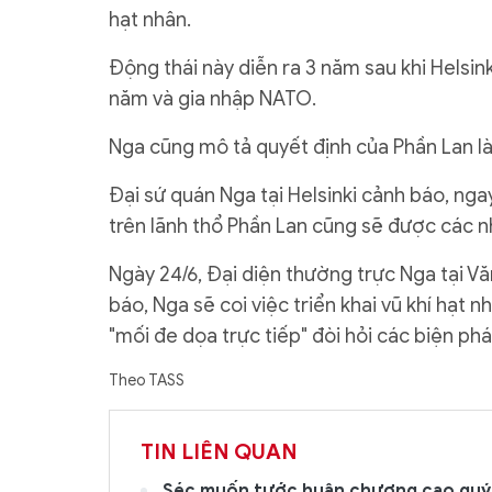
hạt nhân.
Động thái này diễn ra 3 năm sau khi Helsin
năm và gia nhập NATO.
Nga cũng mô tả quyết định của Phần Lan là
Đại sứ quán Nga tại Helsinki cảnh báo, ngay
trên lãnh thổ Phần Lan cũng sẽ được các n
Ngày 24/6, Đại diện thường trực Nga tại 
báo, Nga sẽ coi việc triển khai vũ khí hạt n
"mối đe dọa trực tiếp" đòi hỏi các biện ph
Theo TASS
TIN LIÊN QUAN
Séc muốn tước huân chương cao quý 