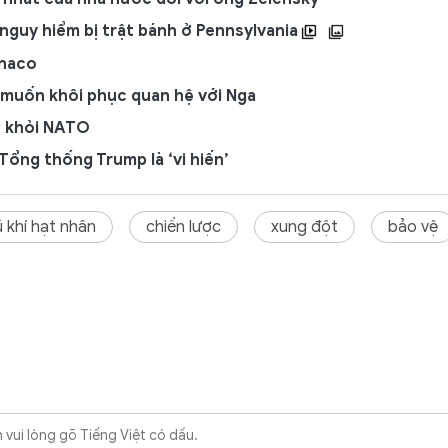
 nguy hiểm bị trật bánh ở Pennsylvania
onaco
 muốn khôi phục quan hệ với Nga
t khỏi NATO
Tổng thống Trump là ‘vi hiến’
ũ khí hạt nhân
chiến lược
xung đột
bảo vệ