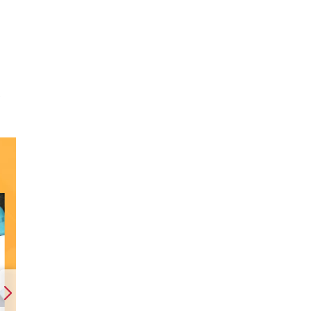
t
n
Dự
ao
g