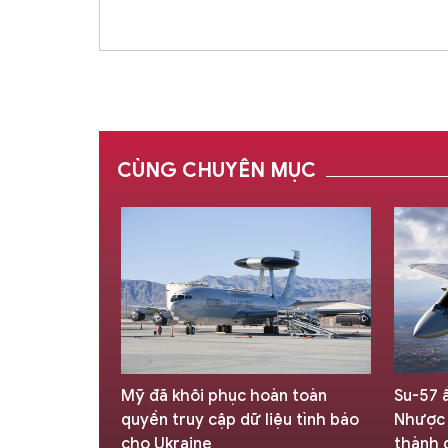
CÙNG CHUYÊN MỤC
tồn của Liên
Mỹ đã khôi phục hoàn toàn
Su-57 
ã trải qua 75
quyền truy cập dữ liệu tình báo
Nhược 
cho Ukraine
thành 