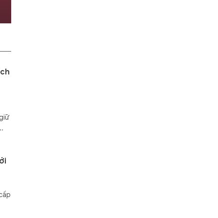
ích
giữ
..
ới
 cấp