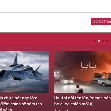
Gửi bình lu
ẩn chứa bất ngờ lớn:
Houthi dội tên lửa, Yemen bên
điểm chính sẽ sớm trở
bờ cuộc chiến mới
dĩ vãng
3 giờ trước