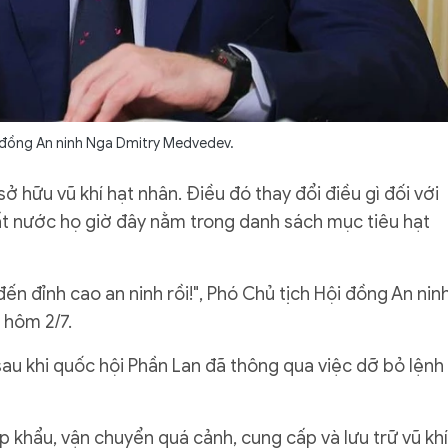
 đồng An ninh Nga Dmitry Medvedev.
 hữu vũ khí hạt nhân. Điều đó thay đổi điều gì đối với
ất nước họ giờ đây nằm trong danh sách mục tiêu hạt
ến đỉnh cao an ninh rồi!", Phó Chủ tịch Hội đồng An nin
 hôm 2/7.
au khi quốc hội Phần Lan đã thông qua việc dỡ bỏ lệnh
 khẩu, vận chuyển quá cảnh, cung cấp và lưu trữ vũ khí