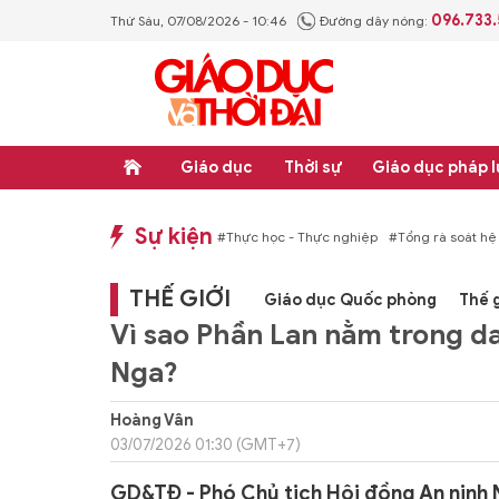
096.733
Thứ Sáu, 07/08/2026 - 10:46
Đường dây nóng:
Giáo dục
Thời sự
Giáo dục pháp l
Sự kiện
ng văn bản quy phạm pháp luật
#Thực học - Thực nghiệp
#Tổng rà soát hệ t
THẾ GIỚI
Giáo dục Quốc phòng
Thế g
Vì sao Phần Lan nằm trong da
Nga?
Hoàng Vân
03/07/2026 01:30 (GMT+7)
GD&TĐ - Phó Chủ tịch Hội đồng An ninh