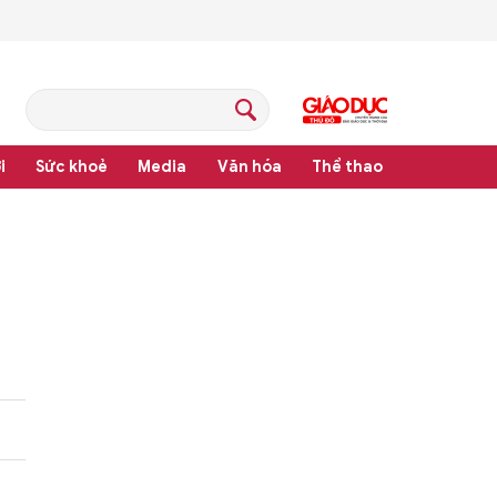
i
Sức khoẻ
Media
Văn hóa
Thể thao
thống văn bản quy phạm pháp luật