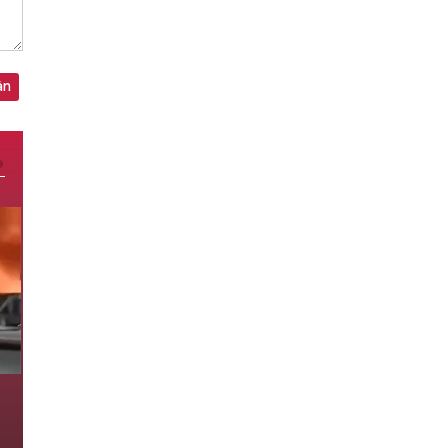
ận
Nga - Ukraine và cuộc chiến
giành bầu trời
6 giờ trước