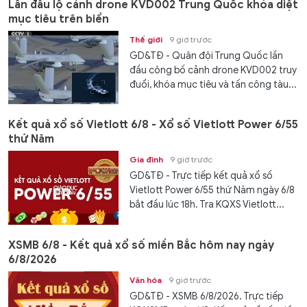
Lần đầu lộ cảnh drone KVD002 Trung Quốc khóa diệt
mục tiêu trên biển
Thế giới
9 giờ trước
GD&TĐ - Quân đội Trung Quốc lần
đầu công bố cảnh drone KVD002 truy
đuổi, khóa mục tiêu và tấn công tàu...
Kết quả xổ số Vietlott 6/8 - Xổ số Vietlott Power 6/55
thứ Năm
Gia đình
9 giờ trước
GD&TĐ - Trực tiếp kết quả xổ số
Vietlott Power 6/55 thứ Năm ngày 6/8
bắt đầu lúc 18h. Tra KQXS Vietlott...
XSMB 6/8 - Kết quả xổ số miền Bắc hôm nay ngày
6/8/2026
Văn hóa
9 giờ trước
GD&TĐ - XSMB 6/8/2026. Trực tiếp