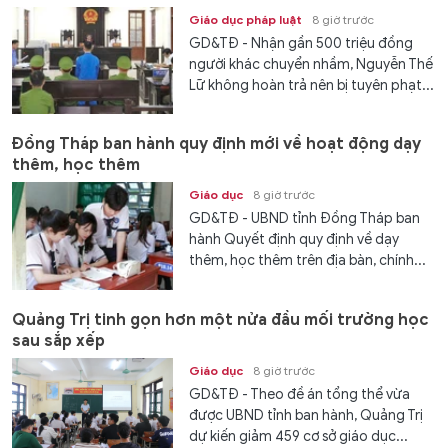
Giáo dục pháp luật
8 giờ trước
GD&TĐ - Nhận gần 500 triệu đồng
người khác chuyển nhầm, Nguyễn Thế
Lữ không hoàn trả nên bị tuyên phạt...
Đồng Tháp ban hành quy định mới về hoạt động dạy
thêm, học thêm
Giáo dục
8 giờ trước
GD&TĐ - UBND tỉnh Đồng Tháp ban
hành Quyết định quy định về dạy
thêm, học thêm trên địa bàn, chính...
Quảng Trị tinh gọn hơn một nửa đầu mối trường học
sau sắp xếp
Giáo dục
8 giờ trước
GD&TĐ - Theo đề án tổng thể vừa
được UBND tỉnh ban hành, Quảng Trị
dự kiến giảm 459 cơ sở giáo dục...