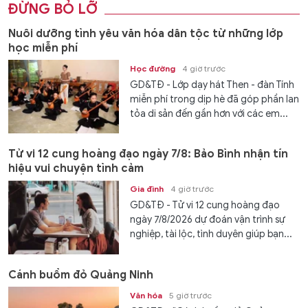
ĐỪNG BỎ LỠ
Nuôi dưỡng tình yêu văn hóa dân tộc từ những lớp
học miễn phí
Học đường
4 giờ trước
GD&TĐ - Lớp dạy hát Then - đàn Tính
miễn phí trong dịp hè đã góp phần lan
tỏa di sản đến gần hơn với các em...
Tử vi 12 cung hoàng đạo ngày 7/8: Bảo Bình nhận tín
hiệu vui chuyện tình cảm
Gia đình
4 giờ trước
GD&TĐ - Tử vi 12 cung hoàng đạo
ngày 7/8/2026 dự đoán vận trình sự
nghiệp, tài lộc, tình duyên giúp bạn...
Cánh buồm đỏ Quảng Ninh
Văn hóa
5 giờ trước