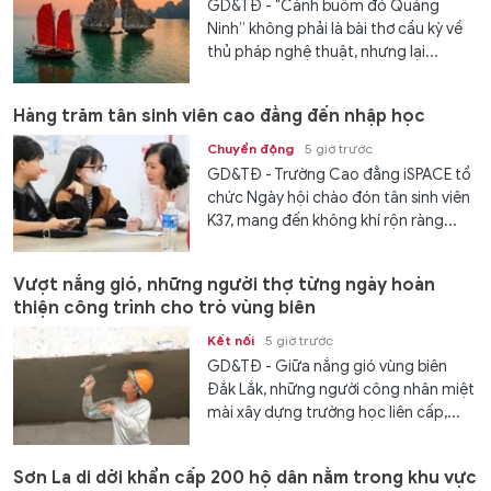
GD&TĐ - "Cánh buồm đỏ Quảng
Ninh” không phải là bài thơ cầu kỳ về
thủ pháp nghệ thuật, nhưng lại...
Hàng trăm tân sinh viên cao đẳng đến nhập học
Chuyển động
5 giờ trước
GD&TĐ - Trường Cao đẳng iSPACE tổ
chức Ngày hội chào đón tân sinh viên
K37, mang đến không khí rộn ràng...
Vượt nắng gió, những người thợ từng ngày hoàn
thiện công trình cho trò vùng biên
Kết nối
5 giờ trước
GD&TĐ - Giữa nắng gió vùng biên
Đắk Lắk, những người công nhân miệt
mài xây dựng trường học liên cấp,...
Sơn La di dời khẩn cấp 200 hộ dân nằm trong khu vực