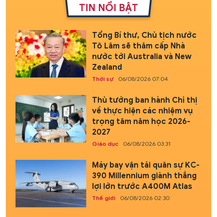
TIN NỔI BẬT
Tổng Bí thư, Chủ tịch nước
Tô Lâm sẽ thăm cấp Nhà
nước tới Australia và New
Zealand
Thời sự
06/08/2026 07:04
Thủ tướng ban hành Chỉ thị
về thực hiện các nhiệm vụ
trọng tâm năm học 2026-
2027
Giáo dục
06/08/2026 03:31
Máy bay vận tải quân sự KC-
390 Millennium giành thắng
lợi lớn trước A400M Atlas
Thế giới
06/08/2026 02:30