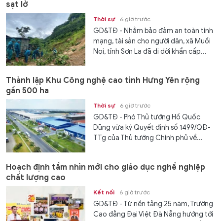
sạt lở
Thời sự
6 giờ trước
GD&TĐ - Nhằm bảo đảm an toàn tính
mạng, tài sản cho người dân, xã Muổi
Nọi, tỉnh Sơn La đã di dời khẩn cấp...
Thành lập Khu Công nghệ cao tỉnh Hưng Yên rộng
gần 500 ha
Thời sự
6 giờ trước
GD&TĐ - Phó Thủ tướng Hồ Quốc
Dũng vừa ký Quyết định số 1499/QĐ-
TTg của Thủ tướng Chính phủ về...
Hoạch định tầm nhìn mới cho giáo dục nghề nghiệp
chất lượng cao
Kết nối
6 giờ trước
GD&TĐ - Từ nền tảng 25 năm, Trường
Cao đẳng Đại Việt Đà Nẵng hướng tới