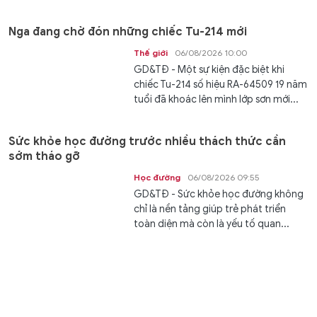
Nga đang chờ đón những chiếc Tu-214 mới
Thế giới
06/08/2026 10:00
GD&TĐ - Một sự kiện đặc biệt khi
chiếc Tu-214 số hiệu RA-64509 19 năm
tuổi đã khoác lên mình lớp sơn mới...
Sức khỏe học đường trước nhiều thách thức cần
sớm tháo gỡ
Học đường
06/08/2026 09:55
GD&TĐ - Sức khỏe học đường không
chỉ là nền tảng giúp trẻ phát triển
toàn diện mà còn là yếu tố quan...
XSMT 6/8 - Kết quả xổ số miền Trung hôm nay ngày
6/8/2026
Văn hóa
06/08/2026 09:53