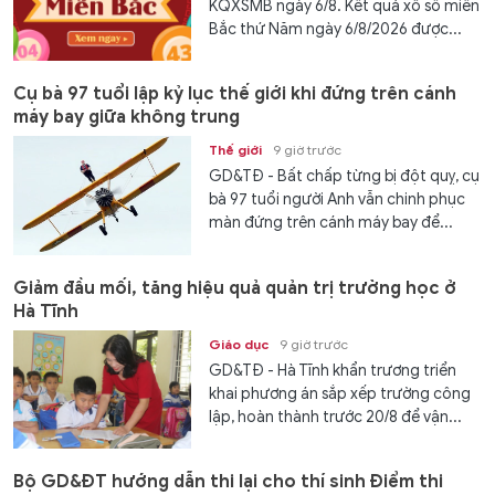
KQXSMB ngày 6/8. Kết quả xổ số miền
Bắc thứ Năm ngày 6/8/2026 được...
Cụ bà 97 tuổi lập kỷ lục thế giới khi đứng trên cánh
máy bay giữa không trung
Thế giới
9 giờ trước
GD&TĐ - Bất chấp từng bị đột quỵ, cụ
bà 97 tuổi người Anh vẫn chinh phục
màn đứng trên cánh máy bay để...
Giảm đầu mối, tăng hiệu quả quản trị trường học ở
Hà Tĩnh
Giáo dục
9 giờ trước
GD&TĐ - Hà Tĩnh khẩn trương triển
khai phương án sắp xếp trường công
lập, hoàn thành trước 20/8 để vận...
Bộ GD&ĐT hướng dẫn thi lại cho thí sinh Điểm thi