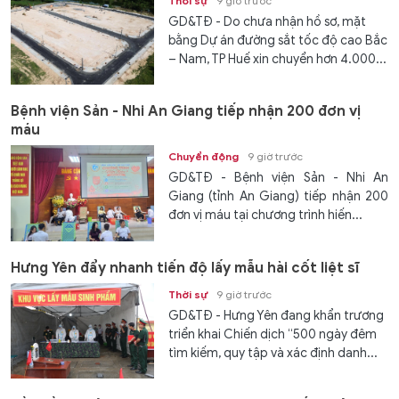
Thời sự
9 giờ trước
GD&TĐ - Do chưa nhận hồ sơ, mặt
bằng Dự án đường sắt tốc độ cao Bắc
– Nam, TP Huế xin chuyển hơn 4.000...
Bệnh viện Sản - Nhi An Giang tiếp nhận 200 đơn vị
máu
Chuyển động
9 giờ trước
GD&TĐ - Bệnh viện Sản - Nhi An
Giang (tỉnh An Giang) tiếp nhận 200
đơn vị máu tại chương trình hiến...
Hưng Yên đẩy nhanh tiến độ lấy mẫu hài cốt liệt sĩ
Thời sự
9 giờ trước
GD&TĐ - Hưng Yên đang khẩn trương
triển khai Chiến dịch “500 ngày đêm
tìm kiếm, quy tập và xác định danh...