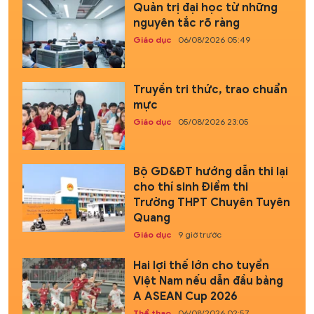
Quản trị đại học từ những
nguyên tắc rõ ràng
Giáo dục
06/08/2026 05:49
Truyền tri thức, trao chuẩn
mực
Giáo dục
05/08/2026 23:05
Bộ GD&ĐT hướng dẫn thi lại
cho thí sinh Điểm thi
Trường THPT Chuyên Tuyên
Quang
Giáo dục
9 giờ trước
Hai lợi thế lớn cho tuyển
Việt Nam nếu dẫn đầu bảng
A ASEAN Cup 2026
Thể thao
06/08/2026 02:57