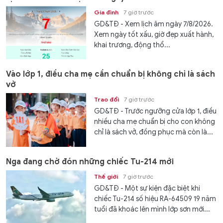
Gia đình
7 giờ trước
GD&TĐ - Xem lịch âm ngày 7/8/2026.
Xem ngày tốt xấu, giờ đẹp xuất hành,
khai trương, động thổ...
Vào lớp 1, điều cha mẹ cần chuẩn bị không chỉ là sách
vở
Trao đổi
7 giờ trước
GD&TĐ - Trước ngưỡng cửa lớp 1, điều
nhiều cha mẹ chuẩn bị cho con không
chỉ là sách vở, đồng phục mà còn là...
Nga đang chờ đón những chiếc Tu-214 mới
Thế giới
7 giờ trước
GD&TĐ - Một sự kiện đặc biệt khi
chiếc Tu-214 số hiệu RA-64509 19 năm
tuổi đã khoác lên mình lớp sơn mới...