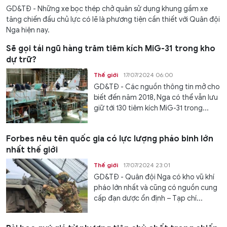
GD&TĐ - Những xe bọc thép chở quân sử dụng khung gầm xe
tăng chiến đấu chủ lực có lẽ là phương tiện cần thiết với Quân đội
Nga hiện nay.
Sẽ gọi tái ngũ hàng trăm tiêm kích MiG-31 trong kho
dự trữ?
Thế giới
17/07/2024 06:00
GD&TĐ - Các nguồn thông tin mở cho
biết đến năm 2018, Nga có thể vẫn lưu
giữ tới 130 tiêm kích MiG-31 trong...
Forbes nêu tên quốc gia có lực lượng pháo binh lớn
nhất thế giới
Thế giới
17/07/2024 23:01
GD&TĐ - Quân đội Nga có kho vũ khí
pháo lớn nhất và cũng có nguồn cung
cấp đạn dược ổn định – Tạp chí...