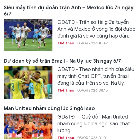
Siêu máy tính dự đoán trận Anh – Mexico lúc 7h ngày
6/7
GD&TĐ - Trận so tài giữa tuyển
Anh và Mexico ở vòng 16 đội được
đánh giá là sẽ vô cùng hấp dẫn.
Thể thao
05/07/2026 10:47
Dự đoán tỷ số trận Brazil - Na Uy lúc 3h ngày 6/7
GD&TĐ - Theo nhận định của Siêu
máy tính Chat GPT, tuyển Brazil
đang là cửa trên so với Na Uy.
Thể thao
05/07/2026 08:18
Man United nhắm cùng lúc 3 ngôi sao
GD&TĐ - “Quỷ đỏ” Man United
nhắm cùng lúc ba ngôi sao chất
lượng.
Thể thao
05/07/2026 01:01