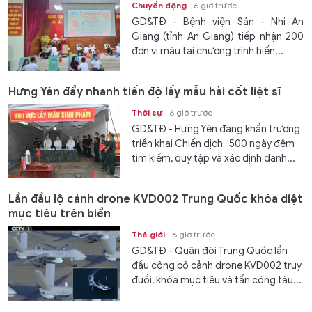
Chuyển động
6 giờ trước
GD&TĐ - Bệnh viện Sản - Nhi An
Giang (tỉnh An Giang) tiếp nhận 200
đơn vị máu tại chương trình hiến...
Hưng Yên đẩy nhanh tiến độ lấy mẫu hài cốt liệt sĩ
Thời sự
6 giờ trước
GD&TĐ - Hưng Yên đang khẩn trương
triển khai Chiến dịch “500 ngày đêm
tìm kiếm, quy tập và xác định danh...
Lần đầu lộ cảnh drone KVD002 Trung Quốc khóa diệt
mục tiêu trên biển
Thế giới
6 giờ trước
GD&TĐ - Quân đội Trung Quốc lần
đầu công bố cảnh drone KVD002 truy
đuổi, khóa mục tiêu và tấn công tàu...