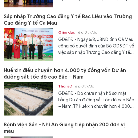
Sáp nhập Trường Cao đẳng Y tế Bạc Liêu vào Trường
Cao đẳng Y tế Cà Mau
Giáo dục
6 giờ trước
GD&TĐ - Ngày 6/8, UBND tỉnh Cà Mau
công bố quyết định của Bộ GD&ĐT về
việc sáp nhập Trường Cao đẳng Y tế...
Huế xin điều chuyển hơn 4.000 tỷ đồng vốn Dự án
đường sắt tốc độ cao Bắc – Nam
Thời sự
6 giờ trước
GD&TĐ - Do chưa nhận hồ sơ, mặt
bằng Dự án đường sắt tốc độ cao Bắc
– Nam, TP Huế xin chuyển hơn 4.000...
Bệnh viện Sản - Nhi An Giang tiếp nhận 200 đơn vị
máu