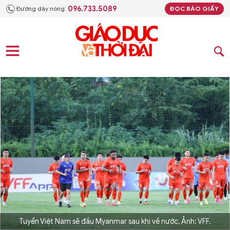
096.733.5089
Đường dây nóng:
ĐỌC BÁO GIẤY
Tuyển Việt Nam sẽ đấu Myanmar sau khi về nước, Ảnh: VFF.