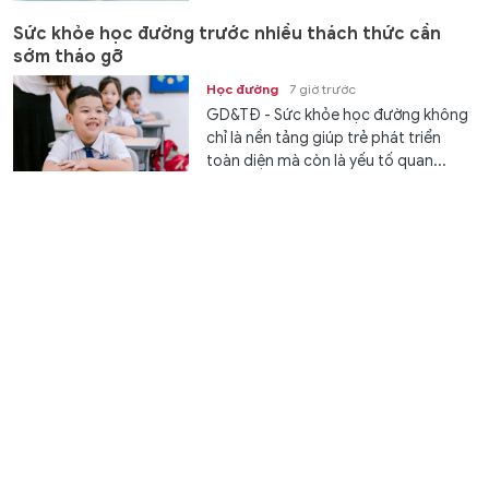
Sức khỏe học đường trước nhiều thách thức cần
sớm tháo gỡ
Học đường
7 giờ trước
GD&TĐ - Sức khỏe học đường không
chỉ là nền tảng giúp trẻ phát triển
toàn diện mà còn là yếu tố quan...
XSMT 6/8 - Kết quả xổ số miền Trung hôm nay ngày
6/8/2026
Văn hóa
7 giờ trước
GD&TĐ - XSMT 6/8/2026. Kết quả xổ
số hôm nay ngày 6/8. Trực tiếp
KQXSMT 6/8. KQXSMT 6/8. Kết quả...
3 Hiệu trưởng trường cao đẳng ở Cà Mau được bổ
nhiệm làm Phó Giám đốc Sở
Chuyển động
7 giờ trước