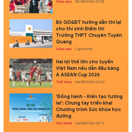
Giáo dục
05/08/2026 23:05
Bộ GD&ĐT hướng dẫn thi lại
cho thí sinh Điểm thi
Trường THPT Chuyên Tuyên
Quang
Giáo dục
7 giờ trước
Hai lợi thế lớn cho tuyển
Việt Nam nếu dẫn đầu bảng
A ASEAN Cup 2026
Thể thao
06/08/2026 02:57
'Đồng hành - Kiến tạo tương
lai': Chung tay triển khai
Chương trình Sức khỏe học
đường
Sức khoẻ
06/08/2026 02:11