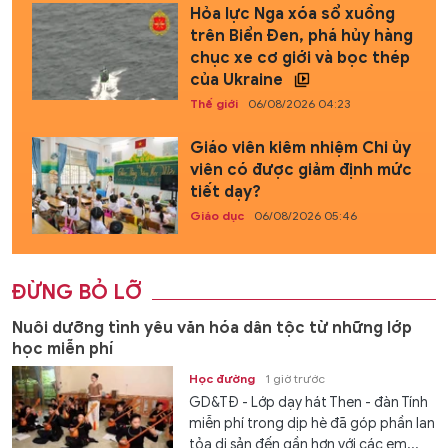
Hỏa lực Nga xóa sổ xuồng
trên Biển Đen, phá hủy hàng
chục xe cơ giới và bọc thép
của Ukraine
Thế giới
06/08/2026 04:23
Giáo viên kiêm nhiệm Chi ủy
viên có được giảm định mức
tiết dạy?
Giáo dục
06/08/2026 05:46
ĐỪNG BỎ LỠ
Nuôi dưỡng tình yêu văn hóa dân tộc từ những lớp
học miễn phí
Học đường
1 giờ trước
GD&TĐ - Lớp dạy hát Then - đàn Tính
miễn phí trong dịp hè đã góp phần lan
tỏa di sản đến gần hơn với các em...