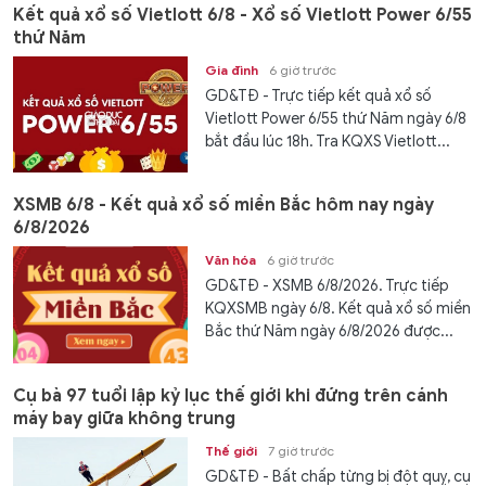
Kết quả xổ số Vietlott 6/8 - Xổ số Vietlott Power 6/55
thứ Năm
Gia đình
6 giờ trước
GD&TĐ - Trực tiếp kết quả xổ số
Vietlott Power 6/55 thứ Năm ngày 6/8
bắt đầu lúc 18h. Tra KQXS Vietlott...
XSMB 6/8 - Kết quả xổ số miền Bắc hôm nay ngày
6/8/2026
Văn hóa
6 giờ trước
GD&TĐ - XSMB 6/8/2026. Trực tiếp
KQXSMB ngày 6/8. Kết quả xổ số miền
Bắc thứ Năm ngày 6/8/2026 được...
Cụ bà 97 tuổi lập kỷ lục thế giới khi đứng trên cánh
máy bay giữa không trung
Thế giới
7 giờ trước
GD&TĐ - Bất chấp từng bị đột quỵ, cụ