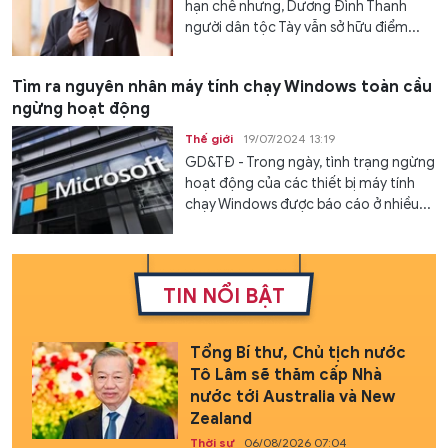
hạn chế nhưng, Dương Đình Thanh
người dân tộc Tày vẫn sở hữu điểm...
Tìm ra nguyên nhân máy tính chạy Windows toàn cầu
ngừng hoạt động
Thế giới
19/07/2024 13:19
GD&TĐ - Trong ngày, tình trạng ngừng
hoạt động của các thiết bị máy tính
chạy Windows được báo cáo ở nhiều...
TIN NỔI BẬT
Tổng Bí thư, Chủ tịch nước
Tô Lâm sẽ thăm cấp Nhà
nước tới Australia và New
Zealand
Thời sự
06/08/2026 07:04