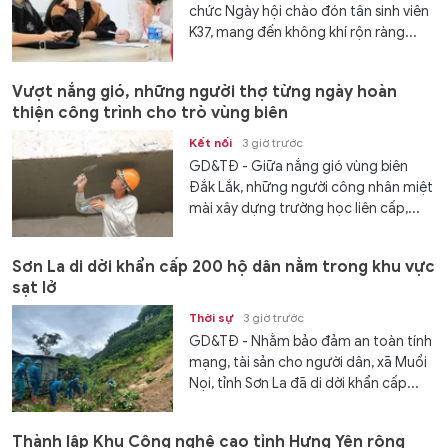
chức Ngày hội chào đón tân sinh viên
K37, mang đến không khí rộn ràng...
Vượt nắng gió, những người thợ từng ngày hoàn
thiện công trình cho trò vùng biên
Kết nối
3 giờ trước
GD&TĐ - Giữa nắng gió vùng biên
Đắk Lắk, những người công nhân miệt
mài xây dựng trường học liên cấp,...
Sơn La di dời khẩn cấp 200 hộ dân nằm trong khu vực
sạt lở
Thời sự
3 giờ trước
GD&TĐ - Nhằm bảo đảm an toàn tính
mạng, tài sản cho người dân, xã Muổi
Nọi, tỉnh Sơn La đã di dời khẩn cấp...
Thành lập Khu Công nghệ cao tỉnh Hưng Yên rộng