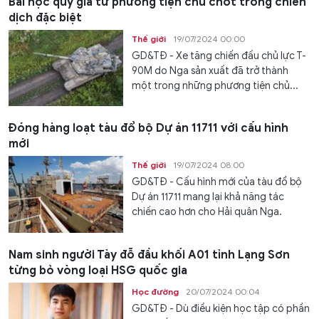
Bài học quý giá từ phương tiện chủ chốt trong chiến
dịch đặc biệt
Thế giới
19/07/2024 00:00
GD&TĐ - Xe tăng chiến đấu chủ lực T-
90M do Nga sản xuất đã trở thành
một trong những phương tiện chủ...
Đóng hàng loạt tàu đổ bộ Dự án 11711 với cấu hình
mới
Thế giới
19/07/2024 08:00
GD&TĐ - Cấu hình mới của tàu đổ bộ
Dự án 11711 mang lại khả năng tác
chiến cao hơn cho Hải quân Nga.
Nam sinh người Tày đỗ đầu khối A01 tỉnh Lạng Sơn
từng bỏ vòng loại HSG quốc gia
Học đường
20/07/2024 00:04
GD&TĐ - Dù điều kiện học tập có phần