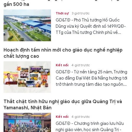
gần 500 ha
Thời sự
3 giờ trước
GD&TĐ - Phó Thủ tướng Hồ Quốc
Dũng vừa ký Quyết định số 1499/QĐ-
TTg của Thủ tướng Chính phủ về...
Hoạch định tầm nhìn mới cho giáo dục nghề nghiệp
chất lượng cao
Kết nối
4 giờ trước
GD&TĐ - Từ nền tảng 25 năm, Trường
Cao đẳng Đại Việt Đà Nẵng hướng tới
trở thành trung tâm đào tạo nguồn...
Thắt chặt tình hữu nghị giáo dục giữa Quảng Trị và
Yamanashi, Nhật Bản
Kết nối
4 giờ trước
GD&TĐ - Chương trình giao lưu hữu
nghị giáo viên, học sinh Quảng Trị -