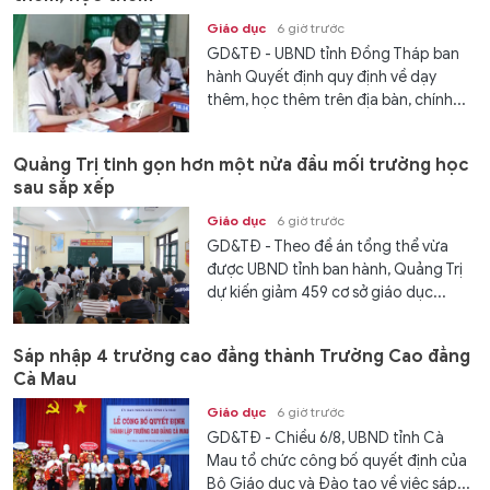
Giáo dục
6 giờ trước
GD&TĐ - UBND tỉnh Đồng Tháp ban
hành Quyết định quy định về dạy
thêm, học thêm trên địa bàn, chính...
Quảng Trị tinh gọn hơn một nửa đầu mối trường học
sau sắp xếp
Giáo dục
6 giờ trước
GD&TĐ - Theo đề án tổng thể vừa
được UBND tỉnh ban hành, Quảng Trị
dự kiến giảm 459 cơ sở giáo dục...
Sáp nhập 4 trường cao đẳng thành Trường Cao đẳng
Cà Mau
Giáo dục
6 giờ trước
GD&TĐ - Chiều 6/8, UBND tỉnh Cà
Mau tổ chức công bố quyết định của
Bộ Giáo dục và Đào tạo về việc sáp...