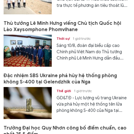
tra thực tế phương án tiêu thoát lũ...
Thủ tướng Lê Minh Hưng viếng Chủ tịch Quốc hội
Lào Xaysomphone Phomvihane
Thời sự
1 giờ trước
Sáng 10/8, đoàn đại biểu cấp cao
Chính phủ Việt Nam do Thủ tướng
Chính phủ Lê Minh Hưng dẫn đầu...
Đặc nhiệm SBS Ukraine phá hủy hệ thống phòng
không S-400 tại Gelendzhik của Nga
Thế giới
1 giờ trước
GD&TĐ - Lực lượng vũ trang Ukraine
vừa phá hủy một hệ thống tên lửa
phòng không S-400 của Nga tại...
Trường Đại học Quy Nhơn công bố điểm chuẩn, cao