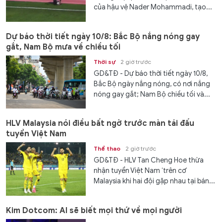
của hậu vệ Nader Mohammadi, tạo...
Dự báo thời tiết ngày 10/8: Bắc Bộ nắng nóng gay
gắt, Nam Bộ mưa về chiều tối
Thời sự
2 giờ trước
GD&TĐ - Dự báo thời tiết ngày 10/8,
Bắc Bộ ngày nắng nóng, có nơi nắng
nóng gay gắt; Nam Bộ chiều tối và...
HLV Malaysia nói điều bất ngờ trước màn tái đấu
tuyển Việt Nam
Thể thao
2 giờ trước
GD&TĐ - HLV Tan Cheng Hoe thừa
nhận tuyển Việt Nam ‘trên cơ’
Malaysia khi hai đội gặp nhau tại bán...
Kim Dotcom: AI sẽ biết mọi thứ về mọi người