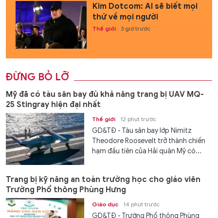
Kim Dotcom: AI sẽ biết mọi
thứ về mọi người
Thế giới
3 giờ trước
ĐỪNG BỎ LỠ
Mỹ đã có tàu sân bay đủ khả năng trang bị UAV MQ-
25 Stingray hiện đại nhất
Thế giới
12 phút trước
GD&TĐ - Tàu sân bay lớp Nimitz
Theodore Roosevelt trở thành chiến
hạm đầu tiên của Hải quân Mỹ có...
Trang bị kỹ năng an toàn trường học cho giáo viên
Trường Phổ thông Phùng Hưng
Giáo dục
14 phút trước
GD&TĐ - Trường Phổ thông Phùng