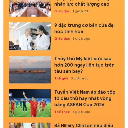
nhân lực chất lượng cao
Giáo dục
1 giờ trước
9 đặc trưng cơ bản của đại
học tinh hoa
Giáo dục
3 giờ trước
Thủy thủ Mỹ kiệt sức sau
hơn 200 ngày liên tục trên
tàu sân bay?
Thế giới
3 giờ trước
Tuyển Việt Nam áp đảo tốp
10 cầu thủ hay nhất vòng
bảng ASEAN Cup 2026
Thể thao
3 giờ trước
Bà Hillary Clinton nêu điều