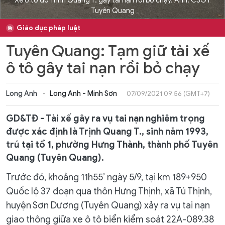
Xe ô tô do Trịnh Quang T. gây tai nạn rồi bỏ chạy. Ảnh: CSGT
Tuyên Quang
Giáo dục pháp luật
Tuyên Quang: Tạm giữ tài xế
ô tô gây tai nạn rồi bỏ chạy
Long Anh
Long Anh - Minh Sơn
07/09/2021 09:56 (GMT+7)
GD&TĐ - Tài xế gây ra vụ tai nạn nghiêm trọng
được xác định là Trịnh Quang T., sinh năm 1993,
trú tại tổ 1, phường Hưng Thành, thành phố Tuyên
Quang (Tuyên Quang).
Trước đó, khoảng 11h55’ ngày 5/9, tại km 189+950
Quốc lộ 37 đoạn qua thôn Hưng Thịnh, xã Tú Thịnh,
huyện Sơn Dương (Tuyên Quang) xảy ra vụ tai nạn
giao thông giữa xe ô tô biển kiểm soát 22A-089.38