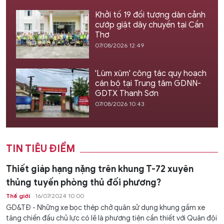
Khởi tố 19 đối tượng dàn cảnh
cướp giật dây chuyền tại Cần
Thơ
07/08/2026 12:49
'Lùm xùm' công tác quy hoạch
cán bộ tại Trung tâm GDNN-
GDTX Thanh Sơn
07/08/2026 10:43
TIN TIÊU ĐIỂM
Thiết giáp hạng nặng trên khung T-72 xuyên
thủng tuyến phòng thủ đối phương?
Thế giới
16/07/2024 10:00
GD&TĐ - Những xe bọc thép chở quân sử dụng khung gầm xe
tăng chiến đấu chủ lực có lẽ là phương tiện cần thiết với Quân đội