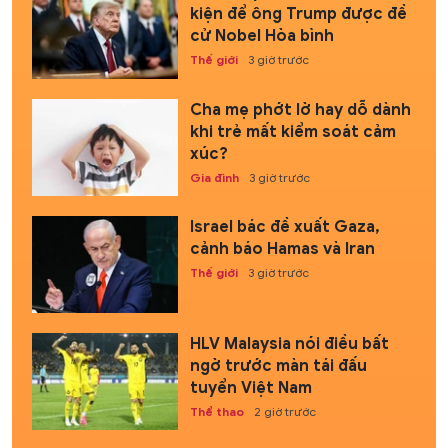
kiện để ông Trump được đề
cử Nobel Hòa bình
Thế giới
3 giờ trước
Cha mẹ phớt lờ hay dỗ dành
khi trẻ mất kiểm soát cảm
xúc?
Gia đình
3 giờ trước
Israel bác đề xuất Gaza,
cảnh báo Hamas và Iran
Thế giới
3 giờ trước
HLV Malaysia nói điều bất
ngờ trước màn tái đấu
tuyển Việt Nam
Thể thao
2 giờ trước