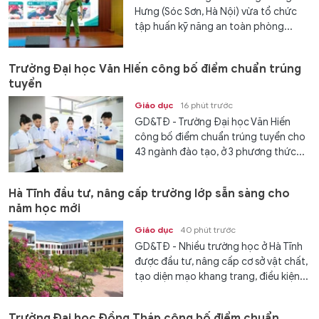
Hưng (Sóc Sơn, Hà Nội) vừa tổ chức
tập huấn kỹ năng an toàn phòng...
Trường Đại học Văn Hiến công bố điểm chuẩn trúng
tuyển
Giáo dục
16 phút trước
GD&TĐ - Trường Đại học Văn Hiến
công bố điểm chuẩn trúng tuyển cho
43 ngành đào tạo, ở 3 phương thức...
Hà Tĩnh đầu tư, nâng cấp trường lớp sẵn sàng cho
năm học mới
Giáo dục
40 phút trước
GD&TĐ - Nhiều trường học ở Hà Tĩnh
được đầu tư, nâng cấp cơ sở vật chất,
tạo diện mạo khang trang, điều kiện...
Trường Đại học Đồng Tháp công bố điểm chuẩn