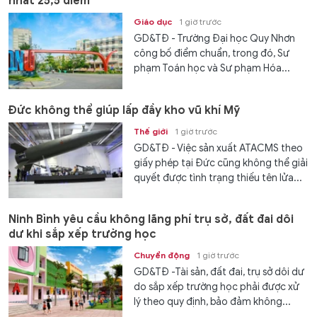
nhất 25,5 điểm
Giáo dục
1 giờ trước
GD&TĐ - Trường Đại học Quy Nhơn
công bố điểm chuẩn, trong đó, Sư
phạm Toán học và Sư phạm Hóa...
Đức không thể giúp lấp đầy kho vũ khí Mỹ
Thế giới
1 giờ trước
GD&TĐ - Việc sản xuất ATACMS theo
giấy phép tại Đức cũng không thể giải
quyết được tình trạng thiếu tên lửa...
Ninh Bình yêu cầu không lãng phí trụ sở, đất đai dôi
dư khi sắp xếp trường học
Chuyển động
1 giờ trước
GD&TĐ -Tài sản, đất đai, trụ sở dôi dư
do sắp xếp trường học phải được xử
lý theo quy định, bảo đảm không...