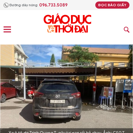
096.733.5089
Đường dây nóng:
ĐỌC BÁO GIẤY