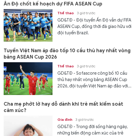
Ấn Độ chốt kế hoạch dự FIFA ASEAN Cup
Thể thao
3 giờ trước
GD&TĐ - Đội tuyển Ấn Độ vẫn dự FIFA
ASEAN Cup, đồng thời đá giao hữu với
đội tuyển Brazil.
Tuyển Việt Nam áp đảo tốp 10 cầu thủ hay nhất vòng
bảng ASEAN Cup 2026
Thể thao
3 giờ trước
GD&TĐ - Sofascore công bố 10 cầu
thủ hay nhất vòng bảng ASEAN Cup
2026, đội tuyển Việt Nam áp đảo với...
Cha mẹ phớt lờ hay dỗ dành khi trẻ mất kiểm soát
cảm xúc?
Gia đình
3 giờ trước
GD&TĐ - Trong đời sống hàng ngày,
những biến động cảm xúc của trẻ