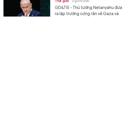
Thế giới
3 giờ trước
GD&TĐ - Thủ tướng Netanyahu đưa
ra lập trường cứng rắn về Gaza và
chương trình hạt nhân Iran trong...
Tử vi 12 cung hoàng đạo ngày 10/8: Kim Ngưu có tin
vui trong công việc
Gia đình
4 giờ trước
GD&TĐ - Tử vi 12 cung hoàng đạo
ngày 10/8/2026 dự đoán vận trình sự
nghiệp, tài lộc, tình duyên giúp bạn
chủ...
Tử vi 12 con giáp ngày 10/8: Mão cẩn trọng giao tiếp,
Dần tài lộc đại cát
Gia đình
4 giờ trước
GD&TĐ - Tử vi 12 con giáp ngày
10/8/2026 dự đoán vận trình sự
nghiệp, tài lộc, tình duyên giúp bạn
chủ...