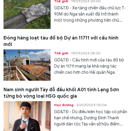
Thế giới
19/07/2024 00:00
GD&TĐ - Xe tăng chiến đấu chủ lực T-
90M do Nga sản xuất đã trở thành
một trong những phương tiện chủ...
Đóng hàng loạt tàu đổ bộ Dự án 11711 với cấu hình
mới
Thế giới
19/07/2024 08:00
GD&TĐ - Cấu hình mới của tàu đổ bộ
Dự án 11711 mang lại khả năng tác
chiến cao hơn cho Hải quân Nga.
Nam sinh người Tày đỗ đầu khối A01 tỉnh Lạng Sơn
từng bỏ vòng loại HSG quốc gia
Học đường
20/07/2024 00:04
GD&TĐ - Dù điều kiện học tập có phần
hạn chế nhưng, Dương Đình Thanh
người dân tộc Tày vẫn sở hữu điểm...