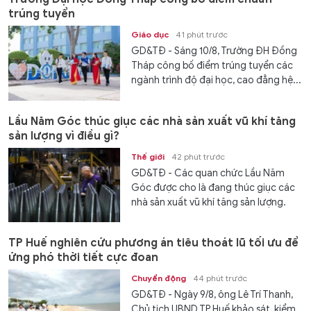
trúng tuyển
Giáo dục
41 phút trước
GD&TĐ - Sáng 10/8, Trường ĐH Đồng
Tháp công bố điểm trúng tuyển các
ngành trình độ đại học, cao đẳng hệ...
Lầu Năm Góc thúc giục các nhà sản xuất vũ khí tăng
sản lượng vì điều gì?
Thế giới
42 phút trước
GD&TĐ - Các quan chức Lầu Năm
Góc được cho là đang thúc giục các
nhà sản xuất vũ khí tăng sản lượng.
TP Huế nghiên cứu phương án tiêu thoát lũ tối ưu để
ứng phó thời tiết cực đoan
Chuyển động
44 phút trước
GD&TĐ - Ngày 9/8, ông Lê Trí Thanh,
Chủ tịch UBND TP Huế khảo sát, kiểm