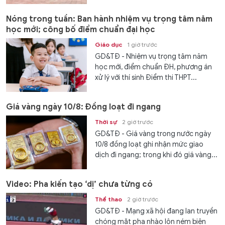
Nóng trong tuần: Ban hành nhiệm vụ trọng tâm năm
học mới; công bố điểm chuẩn đại học
Giáo dục
1 giờ trước
GD&TĐ - Nhiệm vụ trọng tâm năm
học mới, điểm chuẩn ĐH, phương án
xử lý với thí sinh Điểm thi THPT...
Giá vàng ngày 10/8: Đồng loạt đi ngang
Thời sự
2 giờ trước
GD&TĐ - Giá vàng trong nước ngày
10/8 đồng loạt ghi nhận mức giao
dịch đi ngang; trong khi đó giá vàng...
Video: Pha kiến tạo ‘dị’ chưa từng có
Thể thao
2 giờ trước
GD&TĐ - Mạng xã hội đang lan truyền
chóng mặt pha nhào lộn ném biên