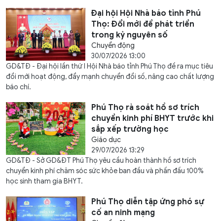
Đại hội Hội Nhà báo tỉnh Phú
Thọ: Đổi mới để phát triển
trong kỷ nguyên số
Chuyển động
30/07/2026 13:00
GD&TĐ - Đại hội lần thứ I Hội Nhà báo tỉnh Phú Thọ đề ra mục tiêu
đổi mới hoạt động, đẩy mạnh chuyển đổi số, nâng cao chất lượng
báo chí.
Phú Thọ rà soát hồ sơ trích
chuyển kinh phí BHYT trước khi
sắp xếp trường học
Giáo dục
29/07/2026 13:29
GD&TĐ - Sở GD&ĐT Phú Thọ yêu cầu hoàn thành hồ sơ trích
chuyển kinh phí chăm sóc sức khỏe ban đầu và phấn đấu 100%
học sinh tham gia BHYT.
Phú Thọ diễn tập ứng phó sự
cố an ninh mạng