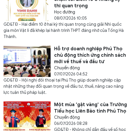
thi quan trọng
Học đường
08/07/2026 10:05
GD&TĐ - Hai điểm 10 ở hai kỳ thi quan trọng cùng giải Nhì quốc
gia môn Vật lí đã khép lại hành trình THPT đáng nhớ của Tống Hà
Thành.
Hỗ trợ doanh nghiệp Phú Thọ
chủ động thích ứng chính sách
mới về thuế và đầu tư
Chuyển động
07/07/2026 04:52
GD&TĐ - Hội nghị đối thoại tại Phú Thọ giúp doanh nghiệp cập
nhật những thay đổi quan trọng về đầu tư, thuế, nâng cao năng
lực tuân thủ pháp luật.
Một mùa ‘gặt vàng’ của Trường
Tiểu học Liên Bảo tỉnh Phú Thọ
Chuyển động
06/07/2026 08:28
GD&TĐ - Không chỉ dẫn đầu về số học