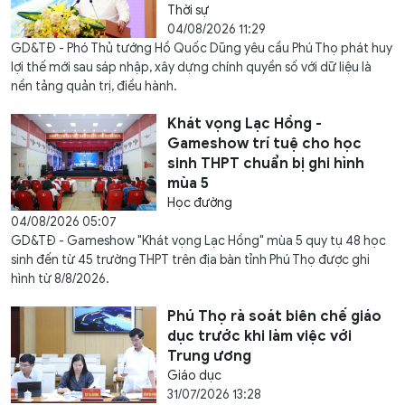
Thời sự
04/08/2026 11:29
GD&TĐ - Phó Thủ tướng Hồ Quốc Dũng yêu cầu Phú Thọ phát huy
lợi thế mới sau sáp nhập, xây dựng chính quyền số với dữ liệu là
nền tảng quản trị, điều hành.
Khát vọng Lạc Hồng -
Gameshow trí tuệ cho học
sinh THPT chuẩn bị ghi hình
mùa 5
Học đường
04/08/2026 05:07
GD&TĐ - Gameshow "Khát vọng Lạc Hồng" mùa 5 quy tụ 48 học
sinh đến từ 45 trường THPT trên địa bàn tỉnh Phú Thọ được ghi
hình từ 8/8/2026.
Phú Thọ rà soát biên chế giáo
dục trước khi làm việc với
Trung ương
Giáo dục
31/07/2026 13:28