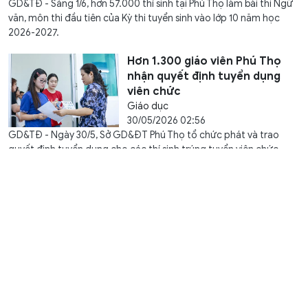
GD&TĐ - Sáng 1/6, hơn 57.000 thí sinh tại Phú Thọ làm bài thi Ngữ
văn, môn thi đầu tiên của Kỳ thi tuyển sinh vào lớp 10 năm học
2026-2027.
Hơn 1.300 giáo viên Phú Thọ
nhận quyết định tuyển dụng
viên chức
Giáo dục
30/05/2026 02:56
GD&TĐ - Ngày 30/5, Sở GD&ĐT Phú Thọ tổ chức phát và trao
quyết định tuyển dụng cho các thí sinh trúng tuyển viên chức
ngành Giáo dục năm 2025.
Phú Thọ đề nghị xét tặng danh
hiệu Nhà giáo ưu tú cho 22 cá
nhân
Kết nối
29/05/2026 13:15
GD&TĐ - Sở GD&ĐT Phú Thọ công bố 22 cá nhân đủ điều kiện đề
nghị xét tặng danh hiệu “Nhà giáo ưu tú” lần thứ 17, năm 2026.