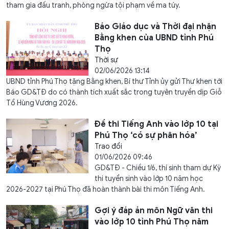
tham gia đấu tranh, phòng ngừa tội phạm về ma túy.
Báo Giáo dục và Thời đại nhận
Bằng khen của UBND tỉnh Phú
Thọ
Thời sự
02/06/2026 13:14
UBND tỉnh Phú Thọ tặng Bằng khen, Bí thư Tỉnh ủy gửi Thư khen tới
Báo GD&TĐ do có thành tích xuất sắc trong tuyên truyền dịp Giỗ
Tổ Hùng Vương 2026.
Đề thi Tiếng Anh vào lớp 10 tại
Phú Thọ ‘có sự phân hóa’
Trao đổi
01/06/2026 09:46
GD&TĐ - Chiều 1/6, thí sinh tham dự Kỳ
thi tuyển sinh vào lớp 10 năm học
2026-2027 tại Phú Thọ đã hoàn thành bài thi môn Tiếng Anh.
Gợi ý đáp án môn Ngữ văn thi
vào lớp 10 tỉnh Phú Thọ năm