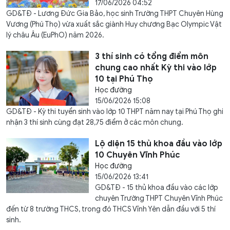
17/06/2026 04:52
GD&TĐ - Lương Đức Gia Bảo, học sinh Trường THPT Chuyên Hùng
Vương (Phú Thọ) vừa xuất sắc giành Huy chương Bạc Olympic Vật
lý châu Âu (EuPhO) năm 2026.
3 thí sinh có tổng điểm môn
chung cao nhất Kỳ thi vào lớp
10 tại Phú Thọ
Học đường
15/06/2026 15:08
GD&TĐ - Kỳ thi tuyển sinh vào lớp 10 THPT năm nay tại Phú Thọ ghi
nhận 3 thí sinh cùng đạt 28,75 điểm ở các môn chung.
Lộ diện 15 thủ khoa đầu vào lớp
10 Chuyên Vĩnh Phúc
Học đường
15/06/2026 13:41
GD&TĐ - 15 thủ khoa đầu vào các lớp
chuyên Trường THPT Chuyên Vĩnh Phúc
đến từ 8 trường THCS, trong đó THCS Vĩnh Yên dẫn đầu với 5 thí
sinh.