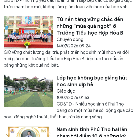
GD&TĐ - Phú Thọ yêu cầu hoàn thành sắp xếp các cơ sở giáo dục
trước năm học mới, không làm gián đoạn việc học của học sinh.
Từ nền tảng vững chắc đến
những “mùa quả ngọt” ở
Trường Tiểu học Hợp Hòa B
Chuyển động
14/07/2026 09:24
Giữ vững chất lượng đại trà, phát triển học sinh mũi nhọn và đổi
mới giáo dục, Trường Tiểu học Hợp Hòa B tiếp tục tạo dấu ấn
bằng những kết quả nổi bật.
Lớp học không bục giảng hút
học sinh dịp hè
Giáo dục
10/07/2026 01:53
GD&TĐ - Nhiều học sinh ở Phú Thọ
đang có một mùa hè sôi động qua các
hoạt động nghệ thuật, thể thao, rèn kỹ năng sống.
Nam sinh tỉnh Phú Thọ hai lần
chạm tới điểm 10 ở những kỳ