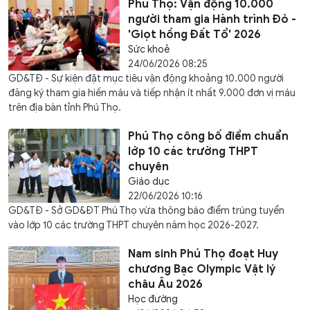
Phú Thọ: Vận động 10.000
người tham gia Hành trình Đỏ -
'Giọt hồng Đất Tổ' 2026
Sức khoẻ
24/06/2026 08:25
GD&TĐ - Sự kiện đặt mục tiêu vận động khoảng 10.000 người
đăng ký tham gia hiến máu và tiếp nhận ít nhất 9.000 đơn vị máu
trên địa bàn tỉnh Phú Thọ.
Phú Thọ công bố điểm chuẩn
lớp 10 các trường THPT
chuyên
Giáo dục
22/06/2026 10:16
GD&TĐ - Sở GD&ĐT Phú Thọ vừa thông báo điểm trúng tuyển
vào lớp 10 các trường THPT chuyên năm học 2026-2027.
Nam sinh Phú Thọ đoạt Huy
chương Bạc Olympic Vật lý
châu Âu 2026
Học đường