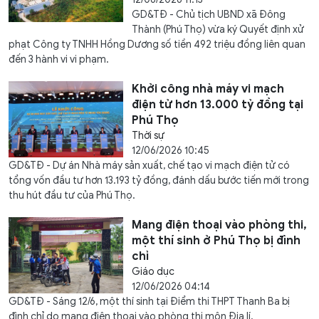
GD&TĐ - Chủ tịch UBND xã Đông
Thành (Phú Thọ) vừa ký Quyết định xử
phạt Công ty TNHH Hồng Dương số tiền 492 triệu đồng liên quan
đến 3 hành vi vi phạm.
Khởi công nhà máy vi mạch
điện tử hơn 13.000 tỷ đồng tại
Phú Thọ
Thời sự
12/06/2026 10:45
GD&TĐ - Dự án Nhà máy sản xuất, chế tạo vi mạch điện tử có
tổng vốn đầu tư hơn 13.193 tỷ đồng, đánh dấu bước tiến mới trong
thu hút đầu tư của Phú Thọ.
Mang điện thoại vào phòng thi,
một thí sinh ở Phú Thọ bị đình
chỉ
Giáo dục
12/06/2026 04:14
GD&TĐ - Sáng 12/6, một thí sinh tại Điểm thi THPT Thanh Ba bị
đình chỉ do mang điện thoại vào phòng thi môn Địa lí.