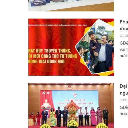
Phá
đoạ
01/0
GD&
vai 
nướ
Đại
ngu
30/0
GD&T
hoạt