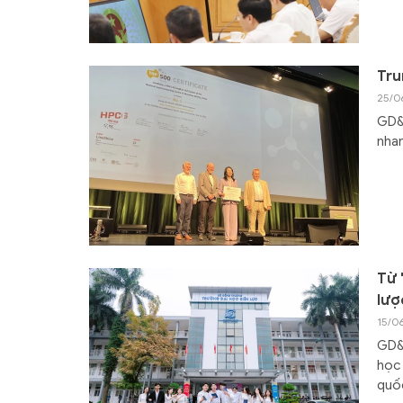
Tru
25/0
GD&T
nhan
Từ 
lượ
15/0
GD&T
học 
quốc