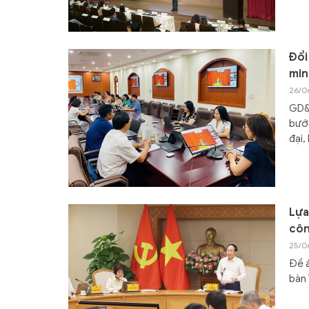
Đổi
min
26/0
GD&T
bước
đại,
Lựa
côn
25/0
Đề á
bàn 