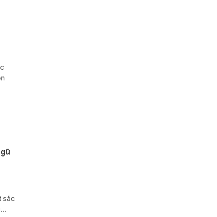
ợc
ồn
ngũ
t sắc
...