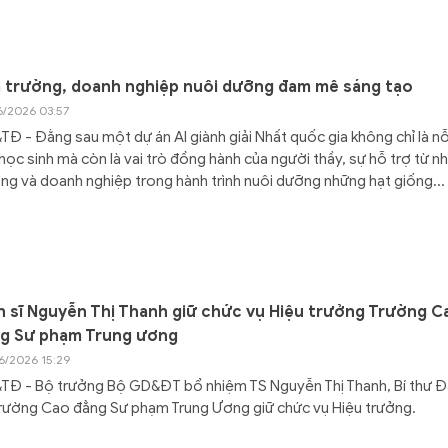
 trường, doanh nghiệp nuôi dưỡng đam mê sáng tạo
6/2026 03:57
Đ - Đằng sau một dự án AI giành giải Nhất quốc gia không chỉ là nỗ
học sinh mà còn là vai trò đồng hành của người thầy, sự hỗ trợ từ n
ng và doanh nghiệp trong hành trình nuôi dưỡng những hạt giống...
n sĩ Nguyễn Thị Thanh giữ chức vụ Hiệu trưởng Trường C
g Sư phạm Trung ương
6/2026 15:29
TĐ - Bộ trưởng Bộ GD&ĐT bổ nhiệm TS Nguyễn Thị Thanh, Bí thư 
rường Cao đẳng Sư phạm Trung Ương giữ chức vụ Hiệu trưởng.