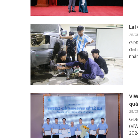
Lai
25/0
GD&T
định
nhân
VIW
quả
25/0
GD&
(VIW
2026