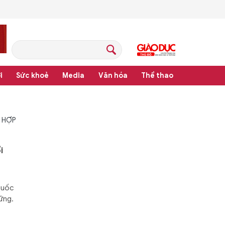
i
Sức khoẻ
Media
Văn hóa
Thể thao
 HỢP
i
quốc
vững.