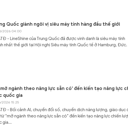
ng Quốc giành ngôi vị siêu máy tính hàng đầu thế giới
6/2026 04:00
Đ - LineShine của Trung Quốc đã được vinh danh là siêu máy tính
h nhất thế giới tại Hội nghị Siêu máy tính Quốc tế ở Hamburg, Đức.
'mở ngành theo năng lực sẵn có' đến kiến tạo năng lực c
c quốc gia
6/2026 15:25
Đ - Bối cảnh AI, chuyển đổi số, chuyển dịch năng lượng, giáo dục 
từ “mở ngành theo năng lực sẵn có” đến kiến tạo năng lực chiến lư
 gia...