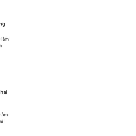
òng
g làm
và
 hai
nhằm
ai