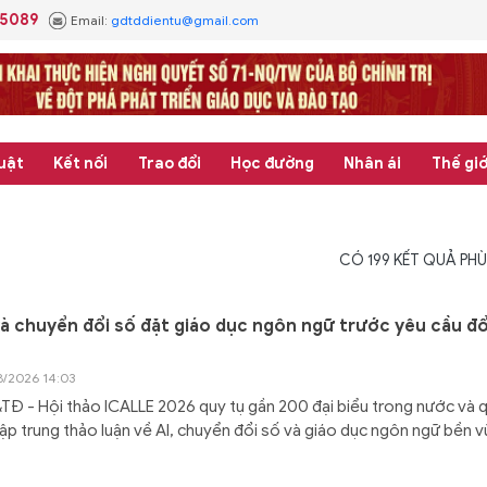
.5089
Email:
gdtddientu@gmail.com
uật
Kết nối
Trao đổi
Học đường
Nhân ái
Thế giớ
CÓ
199
KẾT QUẢ PHÙ
và chuyển đổi số đặt giáo dục ngôn ngữ trước yêu cầu đổ
8/2026 14:03
Đ - Hội thảo ICALLE 2026 quy tụ gần 200 đại biểu trong nước và 
tập trung thảo luận về AI, chuyển đổi số và giáo dục ngôn ngữ bền 