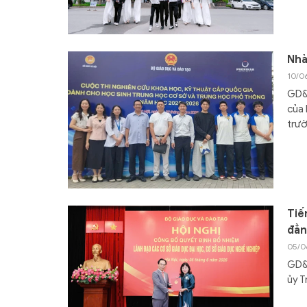
Nhà
10/0
GD&T
của 
trườ
Tiế
đẳn
05/0
GD&
ủy T