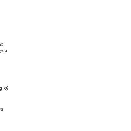
ng
 yêu
g kỷ
ới