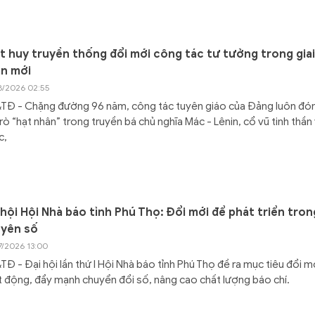
t huy truyền thống đổi mới công tác tư tưởng trong giai
n mới
8/2026 02:55
TĐ - Chặng đường 96 năm, công tác tuyên giáo của Đảng luôn đó
trò “hạt nhân” trong truyền bá chủ nghĩa Mác - Lênin, cổ vũ tinh thần
c,
 hội Hội Nhà báo tỉnh Phú Thọ: Đổi mới để phát triển tron
yên số
7/2026 13:00
Đ - Đại hội lần thứ I Hội Nhà báo tỉnh Phú Thọ đề ra mục tiêu đổi m
 động, đẩy mạnh chuyển đổi số, nâng cao chất lượng báo chí.