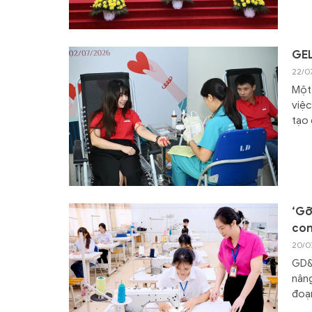
GEL
22/0
Một 
việc
tạo
‘Gỡ
con
20/0
GD&
nâng
đoạ