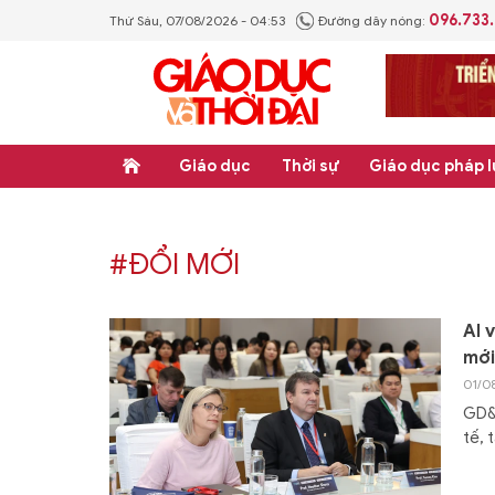
096.733
Thứ Sáu, 07/08/2026 - 04:53
Đường dây nóng:
Giáo dục
Thời sự
Giáo dục pháp l
#ĐỔI MỚI
AI 
mới
01/0
GD&T
tế, 