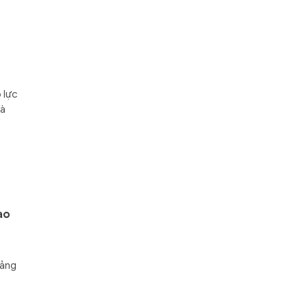
 lực
hà
ao
Đảng