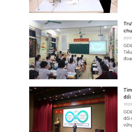
Trư
chu
20/0
GD&T
Tiểu
đoạ
Tìm
đổi
17/0
GD&T
đổi 
vữn