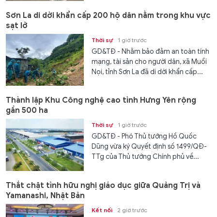
Sơn La di dời khẩn cấp 200 hộ dân nằm trong khu vực
sạt lở
Thời sự
1 giờ trước
GD&TĐ - Nhằm bảo đảm an toàn tính
mạng, tài sản cho người dân, xã Muổi
Nọi, tỉnh Sơn La đã di dời khẩn cấp...
Thành lập Khu Công nghệ cao tỉnh Hưng Yên rộng
gần 500 ha
Thời sự
1 giờ trước
GD&TĐ - Phó Thủ tướng Hồ Quốc
Dũng vừa ký Quyết định số 1499/QĐ-
TTg của Thủ tướng Chính phủ về...
Thắt chặt tình hữu nghị giáo dục giữa Quảng Trị và
Yamanashi, Nhật Bản
Kết nối
2 giờ trước