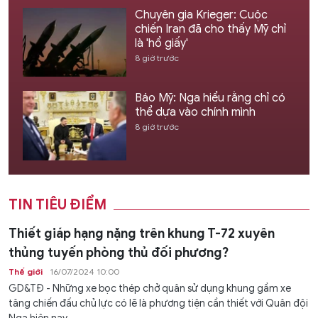
Chuyên gia Krieger: Cuộc
chiến Iran đã cho thấy Mỹ chỉ
là 'hổ giấy'
8 giờ trước
Báo Mỹ: Nga hiểu rằng chỉ có
thể dựa vào chính mình
8 giờ trước
TIN TIÊU ĐIỂM
Thiết giáp hạng nặng trên khung T-72 xuyên
thủng tuyến phòng thủ đối phương?
Thế giới
16/07/2024 10:00
GD&TĐ - Những xe bọc thép chở quân sử dụng khung gầm xe
tăng chiến đấu chủ lực có lẽ là phương tiện cần thiết với Quân đội