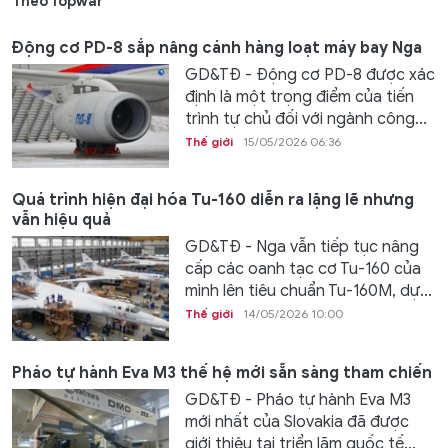
Theo Topwar
Động cơ PD-8 sắp nâng cánh hàng loạt máy bay Nga
GD&TĐ - Động cơ PD-8 được xác
định là một trọng điểm của tiến
trình tự chủ đối với ngành công...
Thế giới
15/05/2026 06:36
Quá trình hiện đại hóa Tu-160 diễn ra lặng lẽ nhưng
vẫn hiệu quả
GD&TĐ - Nga vẫn tiếp tục nâng
cấp các oanh tạc cơ Tu-160 của
mình lên tiêu chuẩn Tu-160M, dự...
Thế giới
14/05/2026 10:00
Pháo tự hành Eva M3 thế hệ mới sẵn sàng tham chiến
GD&TĐ - Pháo tự hành Eva M3
mới nhất của Slovakia đã được
giới thiệu tại triển lãm quốc tế...