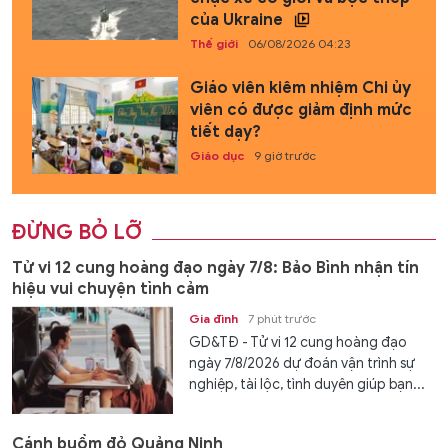
của Ukraine
Thế giới
06/08/2026 04:23
Giáo viên kiêm nhiệm Chi ủy
viên có được giảm định mức
tiết dạy?
Giáo dục
9 giờ trước
ĐỪNG BỎ LỠ
Tử vi 12 cung hoàng đạo ngày 7/8: Bảo Bình nhận tín
hiệu vui chuyện tình cảm
Gia đình
7 phút trước
GD&TĐ - Tử vi 12 cung hoàng đạo
ngày 7/8/2026 dự đoán vận trình sự
nghiệp, tài lộc, tình duyên giúp bạn...
Cánh buồm đỏ Quảng Ninh