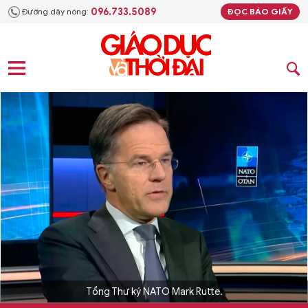
096.733.5089
Đường dây nóng:
ĐỌC BÁO GIẤY
Tổng Thư ký NATO Mark Rutte.