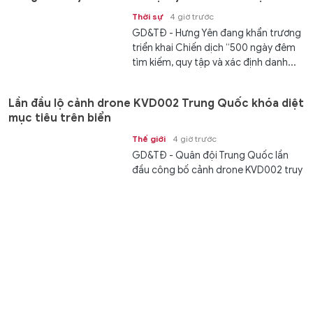
Thời sự
4 giờ trước
GD&TĐ - Hưng Yên đang khẩn trương
triển khai Chiến dịch “500 ngày đêm
tìm kiếm, quy tập và xác định danh...
Lần đầu lộ cảnh drone KVD002 Trung Quốc khóa diệt
mục tiêu trên biển
Thế giới
4 giờ trước
GD&TĐ - Quân đội Trung Quốc lần
đầu công bố cảnh drone KVD002 truy
đuổi, khóa mục tiêu và tấn công tàu...
Kết quả xổ số Vietlott 6/8 - Xổ số Vietlott Power 6/55
thứ Năm
Gia đình
4 giờ trước
GD&TĐ - Trực tiếp kết quả xổ số
Vietlott Power 6/55 thứ Năm ngày 6/8
bắt đầu lúc 18h. Tra KQXS Vietlott...