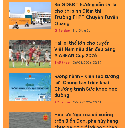
Bộ GD&ĐT hướng dẫn thi lại
cho thí sinh Điểm thi
Trường THPT Chuyên Tuyên
Quang
Giáo dục
5 giờ trước
Hai lợi thế lớn cho tuyển
Việt Nam nếu dẫn đầu bảng
A ASEAN Cup 2026
Thể thao
06/08/2026 02:57
'Đồng hành - Kiến tạo tương
lai': Chung tay triển khai
Chương trình Sức khỏe học
đường
Sức khoẻ
06/08/2026 02:11
Hỏa lực Nga xóa sổ xuồng
trên Biển Đen, phá hủy hàng
chục xe cơ giới và bọc thép