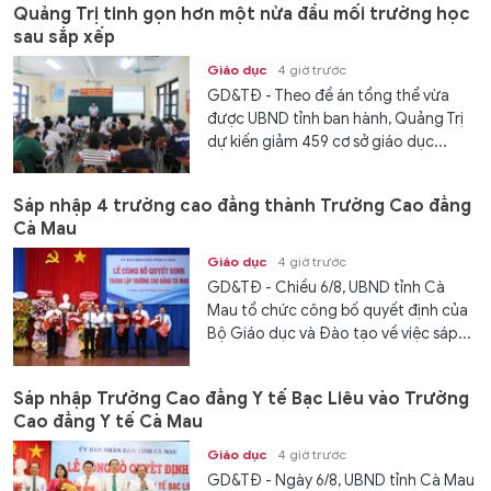
Quảng Trị tinh gọn hơn một nửa đầu mối trường học
sau sắp xếp
Giáo dục
4 giờ trước
GD&TĐ - Theo đề án tổng thể vừa
được UBND tỉnh ban hành, Quảng Trị
dự kiến giảm 459 cơ sở giáo dục...
Sáp nhập 4 trường cao đẳng thành Trường Cao đẳng
Cà Mau
Giáo dục
4 giờ trước
GD&TĐ - Chiều 6/8, UBND tỉnh Cà
Mau tổ chức công bố quyết định của
Bộ Giáo dục và Đào tạo về việc sáp...
Sáp nhập Trường Cao đẳng Y tế Bạc Liêu vào Trường
Cao đẳng Y tế Cà Mau
Giáo dục
4 giờ trước
GD&TĐ - Ngày 6/8, UBND tỉnh Cà Mau