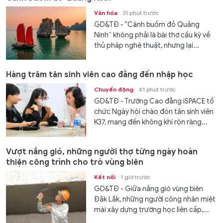
Văn hóa
31 phút trước
GD&TĐ - "Cánh buồm đỏ Quảng
Ninh” không phải là bài thơ cầu kỳ về
thủ pháp nghệ thuật, nhưng lại...
Hàng trăm tân sinh viên cao đẳng đến nhập học
Chuyển động
41 phút trước
GD&TĐ - Trường Cao đẳng iSPACE tổ
chức Ngày hội chào đón tân sinh viên
K37, mang đến không khí rộn ràng...
Vượt nắng gió, những người thợ từng ngày hoàn
thiện công trình cho trò vùng biên
Kết nối
1 giờ trước
GD&TĐ - Giữa nắng gió vùng biên
Đắk Lắk, những người công nhân miệt
mài xây dựng trường học liên cấp,...