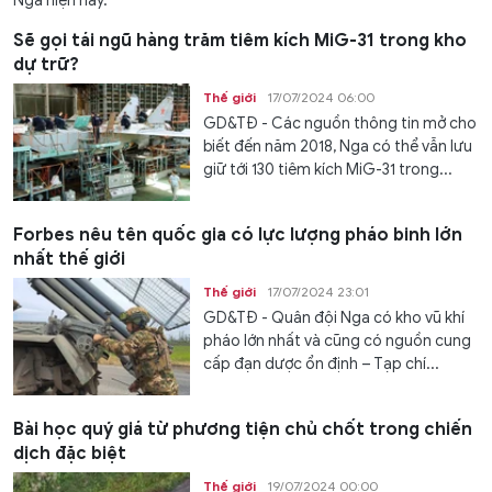
Nga hiện nay.
Sẽ gọi tái ngũ hàng trăm tiêm kích MiG-31 trong kho
dự trữ?
Thế giới
17/07/2024 06:00
GD&TĐ - Các nguồn thông tin mở cho
biết đến năm 2018, Nga có thể vẫn lưu
giữ tới 130 tiêm kích MiG-31 trong...
Forbes nêu tên quốc gia có lực lượng pháo binh lớn
nhất thế giới
Thế giới
17/07/2024 23:01
GD&TĐ - Quân đội Nga có kho vũ khí
pháo lớn nhất và cũng có nguồn cung
cấp đạn dược ổn định – Tạp chí...
Bài học quý giá từ phương tiện chủ chốt trong chiến
dịch đặc biệt
Thế giới
19/07/2024 00:00