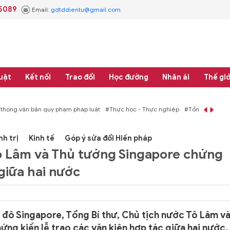
.5089
Email:
gdtddientu@gmail.com
uật
Kết nối
Trao đổi
Học đường
Nhân ái
Thế giớ
 thống văn bản quy phạm pháp luật
#Thực học - Thực nghiệp
#Tổng rà soát 
nh trị
Kinh tế
Góp ý sửa đổi Hiến pháp
Tô Lâm và Thủ tướng Singapore chứng
 giữa hai nước
ủ đô Singapore, Tổng Bí thư, Chủ tịch nước Tô Lâm v
g kiến lễ trao các văn kiện hợp tác giữa hai nước.