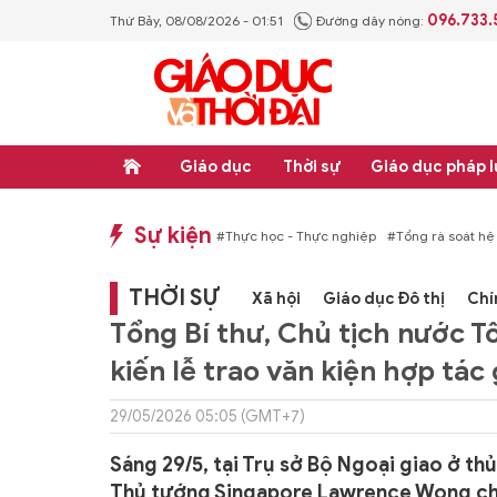
096.733
Thứ Bảy, 08/08/2026 - 01:51
Đường dây nóng:
Giáo dục
Thời sự
Giáo dục pháp l
Sự kiện
hống văn bản quy phạm pháp luật
#Thực học - Thực nghiệp
#Tổng rà soát hệ
THỜI SỰ
Xã hội
Giáo dục Đô thị
Chí
Tổng Bí thư, Chủ tịch nước 
kiến lễ trao văn kiện hợp tác
29/05/2026 05:05 (GMT+7)
Sáng 29/5, tại Trụ sở Bộ Ngoại giao ở th
Thủ tướng Singapore Lawrence Wong chứn