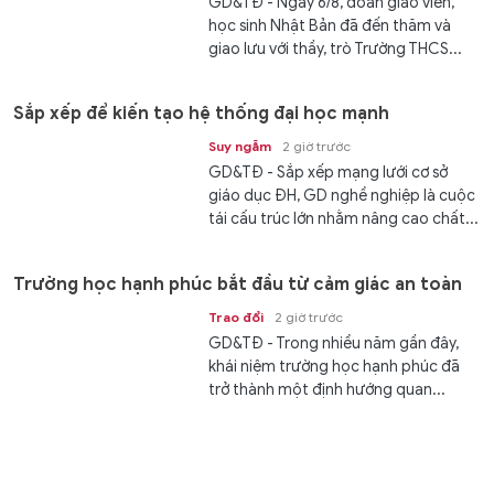
GD&TĐ - Ngày 6/8, đoàn giáo viên,
học sinh Nhật Bản đã đến thăm và
giao lưu với thầy, trò Trường THCS...
Sắp xếp để kiến tạo hệ thống đại học mạnh
Suy ngẫm
2 giờ trước
GD&TĐ - Sắp xếp mạng lưới cơ sở
giáo dục ĐH, GD nghề nghiệp là cuộc
tái cấu trúc lớn nhằm nâng cao chất...
Trường học hạnh phúc bắt đầu từ cảm giác an toàn
Trao đổi
2 giờ trước
GD&TĐ - Trong nhiều năm gần đây,
khái niệm trường học hạnh phúc đã
trở thành một định hướng quan...
5 nhóm học sinh Đắk Lắk được mượn sách giáo khoa
trong năm học 2026-2027