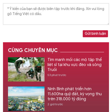
Gửi bình luận
CÙNG CHUYÊN MỤC
Tìm manh mối các mộ tập thể
liệt sĩ tại khu vực đèo và sông
Truồi
53 phút trước
Ninh Bình phát triển hơn
11.600ha quỹ đất, kỳ vọng thu
trên 318.000 tỷ đồng
2 giờ trước