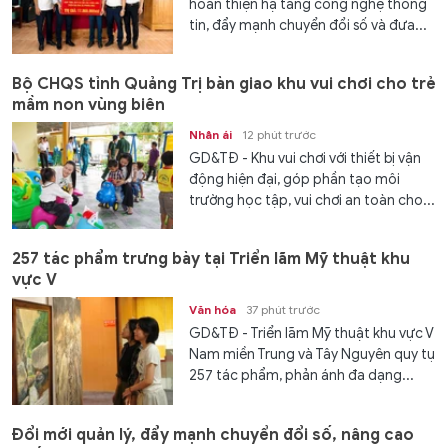
hoàn thiện hạ tầng công nghệ thông
tin, đẩy mạnh chuyển đổi số và đưa...
Bộ CHQS tỉnh Quảng Trị bàn giao khu vui chơi cho trẻ
mầm non vùng biên
Nhân ái
12 phút trước
GD&TĐ - Khu vui chơi với thiết bị vận
động hiện đại, góp phần tạo môi
trường học tập, vui chơi an toàn cho...
257 tác phẩm trưng bày tại Triển lãm Mỹ thuật khu
vực V
Văn hóa
37 phút trước
GD&TĐ - Triển lãm Mỹ thuật khu vực V
Nam miền Trung và Tây Nguyên quy tụ
257 tác phẩm, phản ánh đa dạng...
Đổi mới quản lý, đẩy mạnh chuyển đổi số, nâng cao