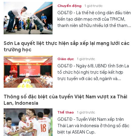
Chuyển động
1 giờ trước
GD&TĐ - Là thế hệ công dân đầu tiên
kiến tạo diện mạo mới của TPHCM,
thanh niên sở hữu nhiều lợi thế tham...
Sơn La quyết liệt thực hiện sắp xếp lại mạng lưới các
trường học
Giáo dục
1 giờ trước
GD&TĐ - Ngày 6/8, UBND tỉnh Sơn La
tổ chức hội nghị trực tiếp kết hợp
trực tuyến với các sở, ngành và...
Thông số đặc biệt của tuyển Việt Nam vượt xa Thái
Lan, Indonesia
Thể thao
1 giờ trước
GD&TĐ - Tuyển Việt Nam xếp trên
Thái Lan và Indonesia ở thông số đặc
biệt tại ASEAN Cup.