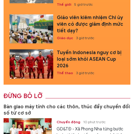
Thế giới
5 giờ trước
Giáo viên kiêm nhiệm Chi ủy
viên có được giảm định mức
tiết dạy?
Giáo dục
3 giờ trước
Tuyển Indonesia nguy cơ bị
loại sớm khỏi ASEAN Cup
2026
Thể thao
3 giờ trước
ĐỪNG BỎ LỠ
Bàn giao máy tính cho các thôn, thúc đẩy chuyển đổi
số từ cơ sở
Chuyển động
10 phút trước
GD&TĐ - Xã Phong Nha từng bước