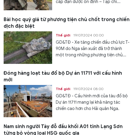
cấp đạn dược ổn định – Tạp chí...
Bài học quý giá từ phương tiện chủ chốt trong chiến
dịch đặc biệt
Thế giới
19/07/2024 00:00
GD&TĐ - Xe tăng chiến đấu chủ lực T-
90M do Nga sản xuất đã trở thành
một trong những phương tiện chủ...
Đóng hàng loạt tàu đổ bộ Dự án 11711 với cấu hình
mới
Thế giới
19/07/2024 08:00
GD&TĐ - Cấu hình mới của tàu đổ bộ
Dự án 11711 mang lại khả năng tác
chiến cao hơn cho Hải quân Nga.
Nam sinh người Tày đỗ đầu khối A01 tỉnh Lạng Sơn
từng bỏ vòng loại HSG quốc gia