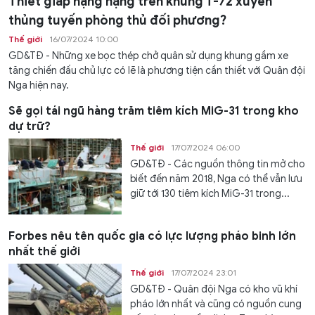
Thiết giáp hạng nặng trên khung T-72 xuyên
thủng tuyến phòng thủ đối phương?
Thế giới
16/07/2024 10:00
GD&TĐ - Những xe bọc thép chở quân sử dụng khung gầm xe
tăng chiến đấu chủ lực có lẽ là phương tiện cần thiết với Quân đội
Nga hiện nay.
Sẽ gọi tái ngũ hàng trăm tiêm kích MiG-31 trong kho
dự trữ?
Thế giới
17/07/2024 06:00
GD&TĐ - Các nguồn thông tin mở cho
biết đến năm 2018, Nga có thể vẫn lưu
giữ tới 130 tiêm kích MiG-31 trong...
Forbes nêu tên quốc gia có lực lượng pháo binh lớn
nhất thế giới
Thế giới
17/07/2024 23:01
GD&TĐ - Quân đội Nga có kho vũ khí
pháo lớn nhất và cũng có nguồn cung