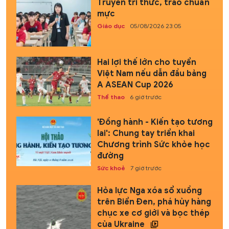
Truyền tri thức, trao chuẩn
mực
Giáo dục
05/08/2026 23:05
Hai lợi thế lớn cho tuyển
Việt Nam nếu dẫn đầu bảng
A ASEAN Cup 2026
Thể thao
6 giờ trước
'Đồng hành - Kiến tạo tương
lai': Chung tay triển khai
Chương trình Sức khỏe học
đường
Sức khoẻ
7 giờ trước
Hỏa lực Nga xóa sổ xuồng
trên Biển Đen, phá hủy hàng
chục xe cơ giới và bọc thép
của Ukraine