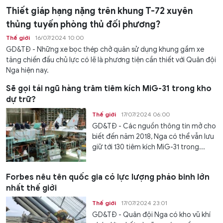
Thiết giáp hạng nặng trên khung T-72 xuyên
thủng tuyến phòng thủ đối phương?
Thế giới
16/07/2024 10:00
GD&TĐ - Những xe bọc thép chở quân sử dụng khung gầm xe
tăng chiến đấu chủ lực có lẽ là phương tiện cần thiết với Quân đội
Nga hiện nay.
Sẽ gọi tái ngũ hàng trăm tiêm kích MiG-31 trong kho
dự trữ?
Thế giới
17/07/2024 06:00
GD&TĐ - Các nguồn thông tin mở cho
biết đến năm 2018, Nga có thể vẫn lưu
giữ tới 130 tiêm kích MiG-31 trong...
Forbes nêu tên quốc gia có lực lượng pháo binh lớn
nhất thế giới
Thế giới
17/07/2024 23:01
GD&TĐ - Quân đội Nga có kho vũ khí