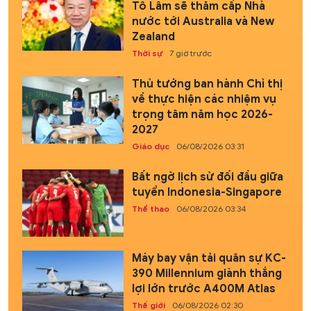
Tô Lâm sẽ thăm cấp Nhà
nước tới Australia và New
Zealand
Thời sự
7 giờ trước
Thủ tướng ban hành Chỉ thị
về thực hiện các nhiệm vụ
trọng tâm năm học 2026-
2027
Giáo dục
06/08/2026 03:31
Bất ngờ lịch sử đối đầu giữa
tuyển Indonesia-Singapore
Thể thao
06/08/2026 03:34
Máy bay vận tải quân sự KC-
390 Millennium giành thắng
lợi lớn trước A400M Atlas
Thế giới
06/08/2026 02:30