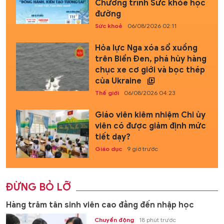
Chương trình Sức khỏe học
đường
Sức khoẻ
06/08/2026 02:11
Hỏa lực Nga xóa sổ xuồng
trên Biển Đen, phá hủy hàng
chục xe cơ giới và bọc thép
của Ukraine
Thế giới
06/08/2026 04:23
Giáo viên kiêm nhiệm Chi ủy
viên có được giảm định mức
tiết dạy?
Giáo dục
9 giờ trước
ĐỪNG BỎ LỠ
Hàng trăm tân sinh viên cao đẳng đến nhập học
Chuyển động
18 phút trước