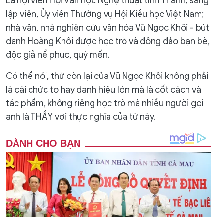
Là hội viên Hội Văn học Nghệ thuật tỉnh Thanh; sáng
lập viên, Ủy viên Thường vụ Hội Kiều học Việt Nam;
nhà văn, nhà nghiên cứu văn hóa Vũ Ngọc Khôi - bút
danh Hoàng Khôi được học trò và đông đảo bạn bè,
độc giả nể phục, quý mến.
Có thể nói, thứ còn lại của Vũ Ngọc Khôi không phải
là cái chức to hay danh hiệu lớn mà là cốt cách và
tác phẩm, không riêng học trò mà nhiều người gọi
anh là THẦY với thực nghĩa của từ này.