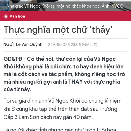
Nhà giáo Vũ Ngọc Khôi tại một hội thảo khoa học. Ảnh: NVCC.
Văn hóa
Thực nghĩa một chữ 'thầy'
NGƯT Lê Vạn Quỳnh
24/05/2025 23:05 (GMT+7)
GD&TĐ - Có thể nói, thứ còn lại của Vũ Ngọc
Khôi không phải là cái chức to hay danh hiệu lớn
mà là cốt cách và tác phẩm, không riêng học trò
mà nhiều người gọi anh là THẦY với thực nghĩa
của từ này.
Tôi và gia đình anh Vũ Ngọc Khôi có chung kỉ niệm
khi ở cùng khu tập thể trên thân đất sau Trường
Cấp 3 Lam Sơn cách nay gần 40 năm.
Là người khác tỉnh nhưng gần như trọn tuổi hoa