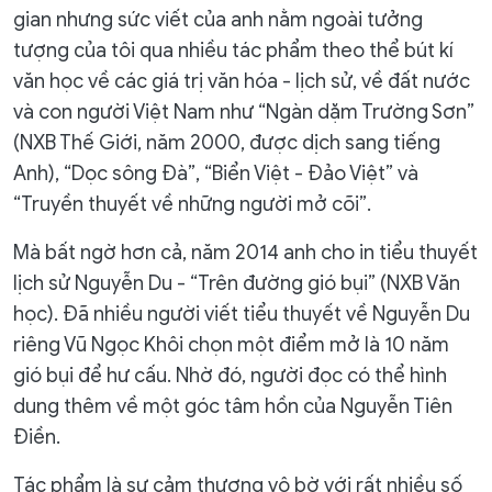
gian nhưng sức viết của anh nằm ngoài tưởng
tượng của tôi qua nhiều tác phẩm theo thể bút kí
văn học về các giá trị văn hóa - lịch sử, về đất nước
và con người Việt Nam như “Ngàn dặm Trường Sơn”
(NXB Thế Giới, năm 2000, được dịch sang tiếng
Anh), “Dọc sông Đà”, “Biển Việt - Đảo Việt” và
“Truyền thuyết về những người mở cõi”.
Mà bất ngờ hơn cả, năm 2014 anh cho in tiểu thuyết
lịch sử Nguyễn Du - “Trên đường gió bụi” (NXB Văn
học). Đã nhiều người viết tiểu thuyết về Nguyễn Du
riêng Vũ Ngọc Khôi chọn một điểm mở là 10 năm
gió bụi để hư cấu. Nhờ đó, người đọc có thể hình
dung thêm về một góc tâm hồn của Nguyễn Tiên
Điền.
Tác phẩm là sự cảm thương vô bờ với rất nhiều số