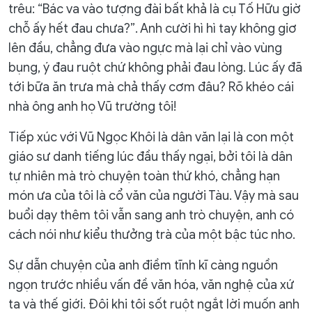
trêu: “Bác va vào tượng đài bất khả là cụ Tố Hữu giờ
chỗ ấy hết đau chưa?”. Anh cười hì hì tay không giơ
lên đầu, chẳng đưa vào ngực mà lại chỉ vào vùng
bụng, ý đau ruột chứ không phải đau lòng. Lúc ấy đã
tới bữa ăn trưa mà chả thấy cơm đâu? Rõ khéo cái
nhà ông anh họ Vũ trường tôi!
Tiếp xúc với Vũ Ngọc Khôi là dân văn lại là con một
giáo sư danh tiếng lúc đầu thấy ngại, bởi tôi là dân
tự nhiên mà trò chuyện toàn thứ khó, chẳng hạn
món ưa của tôi là cổ văn của người Tàu. Vậy mà sau
buổi dạy thêm tôi vẫn sang anh trò chuyện, anh có
cách nói như kiểu thưởng trà của một bậc túc nho.
Sự dẫn chuyện của anh điềm tĩnh kĩ càng nguồn
ngọn trước nhiều vấn đề văn hóa, văn nghệ của xứ
ta và thế giới. Đôi khi tôi sốt ruột ngắt lời muốn anh