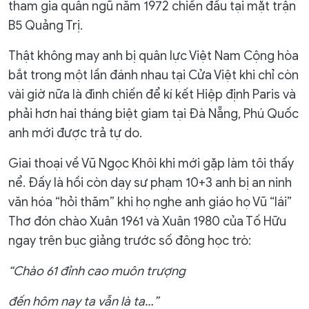
tham gia quân ngũ năm 1972 chiến đấu tại mặt trận
B5 Quảng Trị.
Thật không may anh bị quân lực Việt Nam Cộng hòa
bắt trong một lần đánh nhau tại Cửa Việt khi chỉ còn
vài giờ nữa là đình chiến để kí kết Hiệp định Paris và
phải hơn hai tháng biệt giam tại Đà Nẵng, Phú Quốc
anh mới được trả tự do.
Giai thoại về Vũ Ngọc Khôi khi mới gặp làm tôi thấy
nể. Đấy là hồi còn dạy sư phạm 10+3 anh bị an ninh
văn hóa “hỏi thăm” khi họ nghe anh giáo họ Vũ “lái”
Thơ đón chào Xuân 1961 và Xuân 1980 của Tố Hữu
ngay trên bục giảng trước số đông học trò:
“Chào 61 đỉnh cao muôn trượng
đến hôm nay ta vẫn là ta…”