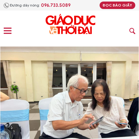
096.733.5089
Đường dây nóng:
ĐỌC BÁO GIẤY