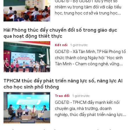
GD&TĐ - Bộ GD&ĐT lưu ý một số
nhiệm vụ trọng tâm đối với cấp tiểu
học, trung học cơ sở và trung học...
Hải Phòng thúc đẩy chuyển đổi số trong giáo dục
qua hoạt động thiết thực
Kết nối
1 giờ trước
GD&TĐ - Xã Tân Minh, TP Hải Phòng tổ
chức thành công Ngày hội “Học sinh
Tân Minh - Chạm công nghệ, vững...
TPHCM thúc đẩy phát triển năng lực số, năng lực AI
cho học sinh phổ thông
Trao đổi
1 giờ trước
GD&TĐ - TPHCM đẩy mạnh kết nối
chuyên gia, nhà trường, doanh
nghiệp, thúc đẩy phát triển năng lực...