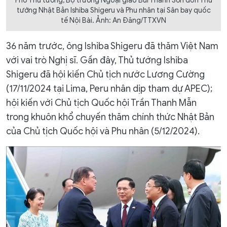
Phó Thủ tướng, Bộ trưởng Ngoại giao Bùi Thanh Sơn đón Thủ
tướng Nhật Bản Ishiba Shigeru và Phu nhân tại Sân bay quốc
tế Nội Bài. Ảnh: An Đăng/TTXVN
36 năm trước, ông Ishiba Shigeru đã thăm Việt Nam
với vai trò Nghị sĩ. Gần đây, Thủ tướng Ishiba
Shigeru đã hội kiến Chủ tịch nước Lương Cường
(17/11/2024 tại Lima, Peru nhân dịp tham dự APEC);
hội kiến với Chủ tịch Quốc hội Trần Thanh Mẫn
trong khuôn khổ chuyến thăm chính thức Nhật Bản
của Chủ tịch Quốc hội và Phu nhân (5/12/2024).