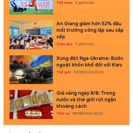
Thể thao
5 giờ trước
An Giang giảm hơn 52% đầu
mối trường công lập sau sắp
xếp
Giáo dục
9 giờ trước
Xung đột Nga-Ukraine: Bước
ngoặt khốn khổ đối với Kiev
Thế giới
07/08/2026 23:00
Giá vàng ngày 8/8: Trong
nước và thế giới rút ngắn
khoảng cách
Thời sự
08/08/2026 00:32