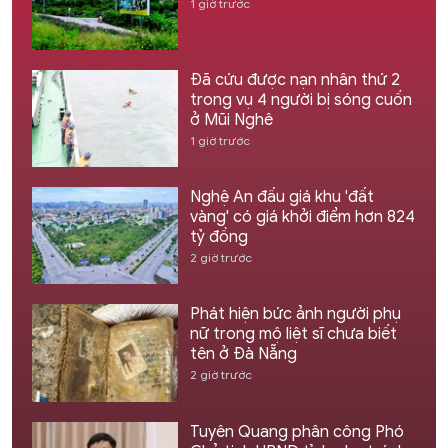
1 giờ trước
Đã cứu được nạn nhân thứ 2
trong vụ 4 người bị sóng cuốn
ở Mũi Nghê
1 giờ trước
Nghệ An đấu giá khu 'đất
vàng' có giá khởi điểm hơn 824
tỷ đồng
2 giờ trước
Phát hiện bức ảnh người phụ
nữ trong mộ liệt sĩ chưa biết
tên ở Đà Nẵng
2 giờ trước
Tuyên Quang phân công Phó