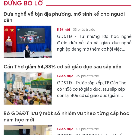
ĐỪNG BỎ LỠ
Đưa nghề về tận địa phương, mở sinh kế cho người
dân
Kết nối
33 phút trước
GD&TĐ - Từ những lớp học nghề
được đưa về tận xã, giáo dục nghề
nghiệp đang mở thêm cơ hội việc...
Cần Thơ giảm 64,88% cơ sở giáo dục sau sắp xếp
Giáo dục
39 phút trước
GD&TĐ - Trước sắp xếp, TP Cần Thơ
có 1.156 cơ sở giáo dục, sau sắp xếp
còn lại 406 cơ sở giáo dục (giảm...
Bộ GD&ĐT lưu ý một số nhiệm vụ theo từng cấp học
năm học mới
Giáo dục
57 phút trước