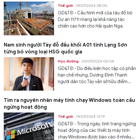
Thế giới
19/07/2024 08:00
GD&TĐ - Cấu hình mới của tàu đổ bộ
Dự án 11711 mang lại khả năng tác
chiến cao hơn cho Hải quân Nga.
Nam sinh người Tày đỗ đầu khối A01 tỉnh Lạng Sơn
từng bỏ vòng loại HSG quốc gia
Học đường
20/07/2024 00:04
GD&TĐ - Dù điều kiện học tập có phần
hạn chế nhưng, Dương Đình Thanh
người dân tộc Tày vẫn sở hữu điểm...
Tìm ra nguyên nhân máy tính chạy Windows toàn cầu
ngừng hoạt động
Thế giới
19/07/2024 13:19
GD&TĐ - Trong ngày, tình trạng ngừng
hoạt động của các thiết bị máy tính
chạy Windows được báo cáo ở nhiều...