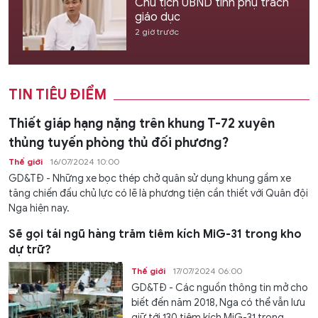
Chủ tịch UBND tỉnh phụ trách
giáo dục
2 giờ trước
TIN TIÊU ĐIỂM
Thiết giáp hạng nặng trên khung T-72 xuyên
thủng tuyến phòng thủ đối phương?
Thế giới
16/07/2024 10:00
GD&TĐ - Những xe bọc thép chở quân sử dụng khung gầm xe
tăng chiến đấu chủ lực có lẽ là phương tiện cần thiết với Quân đội
Nga hiện nay.
Sẽ gọi tái ngũ hàng trăm tiêm kích MiG-31 trong kho
dự trữ?
Thế giới
17/07/2024 06:00
GD&TĐ - Các nguồn thông tin mở cho
biết đến năm 2018, Nga có thể vẫn lưu
giữ tới 130 tiêm kích MiG-31 trong...