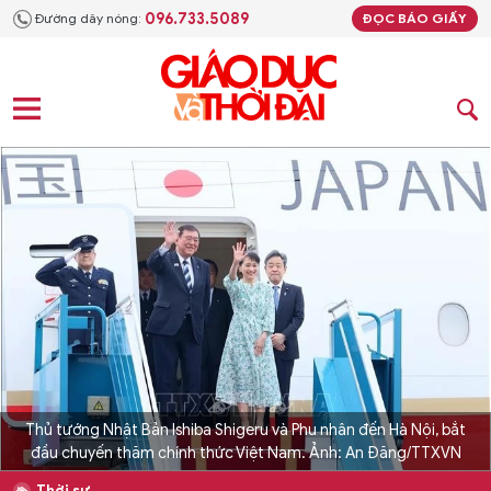
096.733.5089
Đường dây nóng:
ĐỌC BÁO GIẤY
Thủ tướng Nhật Bản Ishiba Shigeru và Phu nhân đến Hà Nội, bắt
đầu chuyến thăm chính thức Việt Nam. Ảnh: An Đăng/TTXVN
Thời sự