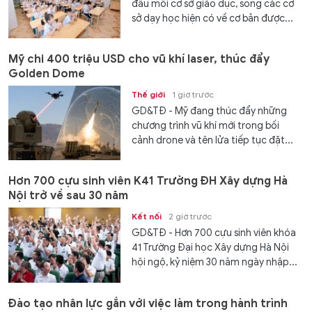
đầu mối cơ sở giáo dục, song các cơ
sở dạy học hiện có về cơ bản được...
Mỹ chi 400 triệu USD cho vũ khí laser, thúc đẩy
Golden Dome
Thế giới
1 giờ trước
GD&TĐ - Mỹ đang thúc đẩy những
chương trình vũ khí mới trong bối
cảnh drone và tên lửa tiếp tục đặt...
Hơn 700 cựu sinh viên K41 Trường ĐH Xây dựng Hà
Nội trở về sau 30 năm
Kết nối
2 giờ trước
GD&TĐ - Hơn 700 cựu sinh viên khóa
41 Trường Đại học Xây dựng Hà Nội
hội ngộ, kỷ niệm 30 năm ngày nhập...
Đào tạo nhân lực gắn với việc làm trong hành trình