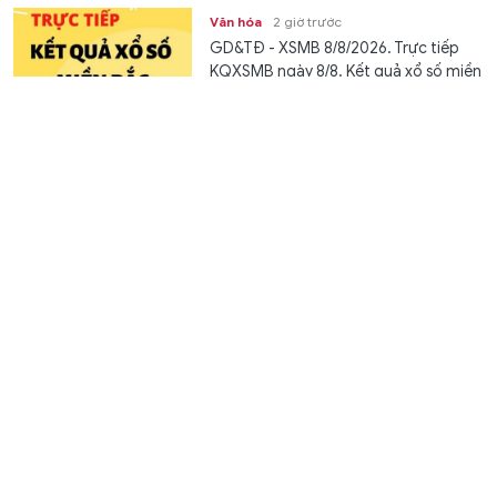
Văn hóa
2 giờ trước
GD&TĐ - XSMB 8/8/2026. Trực tiếp
KQXSMB ngày 8/8. Kết quả xổ số miền
Bắc thứ Bảy ngày 8/8/2026 được...
Hoàn thiện thể chế nhằm khơi thông nguồn lực dầu
khí trong bối cảnh mới
Thời sự
2 giờ trước
GD&TĐ - Dự thảo Luật Dầu khí (sửa
đổi) bổ sung cơ chế phân quyền, ưu
đãi đầu tư và phát triển công nghệ,...
Đào tạo nghề mở lối thoát nghèo cho thanh niên
vùng cao Lai Châu
Kết nối
2 giờ trước
GD&TĐ - Những chương trình tư vấn,
học bổng đào tạo nghề đang góp
phần giúp thanh niên Lai Châu trở lại...