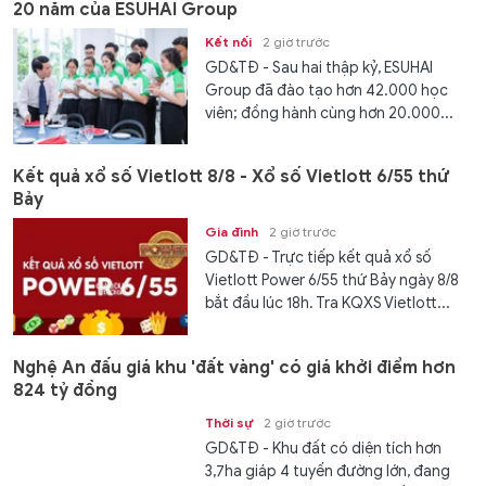
20 năm của ESUHAI Group
Kết nối
2 giờ trước
GD&TĐ - Sau hai thập kỷ, ESUHAI
Group đã đào tạo hơn 42.000 học
viên; đồng hành cùng hơn 20.000...
Kết quả xổ số Vietlott 8/8 - Xổ số Vietlott 6/55 thứ
Bảy
Gia đình
2 giờ trước
GD&TĐ - Trực tiếp kết quả xổ số
Vietlott Power 6/55 thứ Bảy ngày 8/8
bắt đầu lúc 18h. Tra KQXS Vietlott...
Nghệ An đấu giá khu 'đất vàng' có giá khởi điểm hơn
824 tỷ đồng
Thời sự
2 giờ trước
GD&TĐ - Khu đất có diện tích hơn
3,7ha giáp 4 tuyến đường lớn, đang