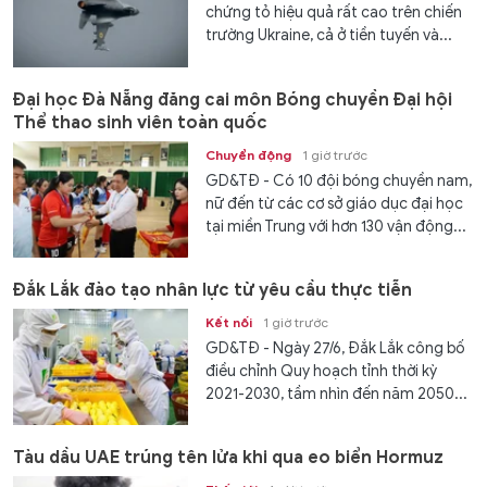
chứng tỏ hiệu quả rất cao trên chiến
trường Ukraine, cả ở tiền tuyến và...
Đại học Đà Nẵng đăng cai môn Bóng chuyền Đại hội
Thể thao sinh viên toàn quốc
Chuyển động
1 giờ trước
GD&TĐ - Có 10 đội bóng chuyền nam,
nữ đến từ các cơ sở giáo dục đại học
tại miền Trung với hơn 130 vận động...
Đắk Lắk đào tạo nhân lực từ yêu cầu thực tiễn
Kết nối
1 giờ trước
GD&TĐ - Ngày 27/6, Đắk Lắk công bố
điều chỉnh Quy hoạch tỉnh thời kỳ
2021-2030, tầm nhìn đến năm 2050...
Tàu dầu UAE trúng tên lửa khi qua eo biển Hormuz