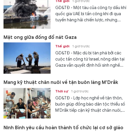
Thế giới
1 giờ trước
GD&TĐ - Một tàu của công ty dầu khí
quốc gia UAE bị tấn công khi đi qua
tuyến hàng hải chiến lược, nhưng...
Mật ong giữa đống đổ nát Gaza
Thế giới
1 giờ trước
GD&TĐ - Mặc dù bị tàn phá bởi các
cuộc tấn công từ Israel, nông dân tại
Gaza vẫn quyết định hồi sinh nghề...
Mang kỹ thuật chăn nuôi về tận buôn làng M’Drắk
Thời sự
1 giờ trước
GD&TĐ - Lớp học nghề về tận thôn,
buôn giúp đồng bào dân tộc thiểu số
M’Drắk tiếp cận kỹ thuật chăn nuôi,...
Ninh Bình yêu cầu hoàn thành tổ chức lại cơ sở giáo