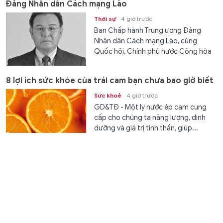
Đảng Nhân dân Cách mạng Lào
Thời sự
4 giờ trước
Ban Chấp hành Trung ương Đảng
Nhân dân Cách mạng Lào, cùng
Quốc hội, Chính phủ nước Cộng hòa
Dân chủ nhân dân Lào, Trung ương
Mặt trận Lào Xây dựng đất nước và
8 lợi ích sức khỏe của trái cam bạn chưa bao giờ biết
gia đình Phomvihane đã ra thông cáo
đặc biệt cho biết Đồng chí
Sức khoẻ
4 giờ trước
Xaysomphone Phomvihane, Ủy viên
GD&TĐ - Một ly nước ép cam cung
Bộ Chính trị Trung ương Đảng, Chủ...
cấp cho chúng ta năng lượng, dinh
dưỡng và giá trị tinh thần, giúp...
Xác định đối thủ của tuyển Việt Nam ở bán kết
ASEAN Cup 2026
Thể thao
4 giờ trước
GD&TĐ - Malaysia thắng Philippines 1-
0 để giành ngôi nhì bảng B, qua đó trở
thành đối thủ của tuyển Việt Nam...