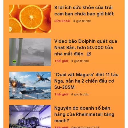
8 lợi ích sức khỏe của trái
cam bạn chưa bao giờ biết
Sức khoẻ
4 giờ trước
Video bão Dolphin quét qua
Nhật Bản, hơn 50.000 tòa
nhà mất điện
Thế giới
4 giờ trước
‘Quái vật Magura’ diệt 11 tàu
Nga, bắn hạ 2 chiến đấu cơ
Su-30SM
Thế giới
4 giờ trước
Nguyên do doanh số bán
hàng của Rheinmetall tăng
mạnh?
Thế giới
08/08/2026 07:33