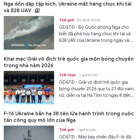
Nga dồn dập tập kích, Ukraine mất hàng chục khí tài
và 828 UAV
Thế giới
55 phút trước
GD&TĐ - Bộ Quốc phòng Nga cho
biết đã phá hủy hàng chục khí tài và
828 UAV của Ukraine trong ngày và...
Khai mạc Giải vô địch trẻ quốc gia môn bóng chuyền
trong nhà năm 2026
Thể thao
1 giờ trước
GD&TĐ - Giải vô địch trẻ quốc gia
bóng chuyền 2026 quy tụ 27 đội nam,
nữ, diễn ra tại Hà Tĩnh từ ngày 8 đến...
F-16 Ukraine bắn hạ 38 tên lửa hành trình trong cuộc
tấn công quy mô lớn của Nga
Thế giới
1 giờ trước
GD&TĐ - Máy bay chiến đấu F-16 đã