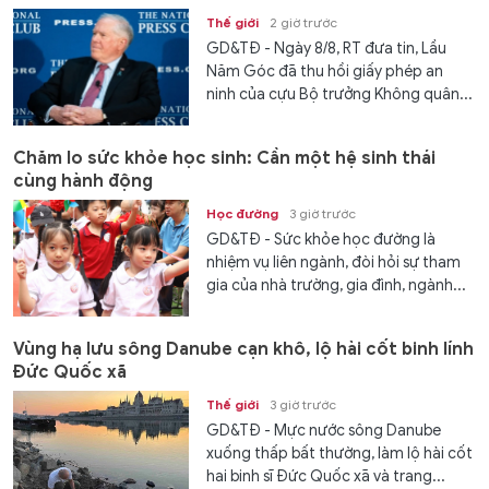
Thế giới
2 giờ trước
GD&TĐ - Ngày 8/8, RT đưa tin, Lầu
Năm Góc đã thu hồi giấy phép an
ninh của cựu Bộ trưởng Không quân...
Chăm lo sức khỏe học sinh: Cần một hệ sinh thái
cùng hành động
Học đường
3 giờ trước
GD&TĐ - Sức khỏe học đường là
nhiệm vụ liên ngành, đòi hỏi sự tham
gia của nhà trường, gia đình, ngành...
Vùng hạ lưu sông Danube cạn khô, lộ hài cốt binh lính
Đức Quốc xã
Thế giới
3 giờ trước
GD&TĐ - Mực nước sông Danube
xuống thấp bất thường, làm lộ hài cốt
hai binh sĩ Đức Quốc xã và trang...