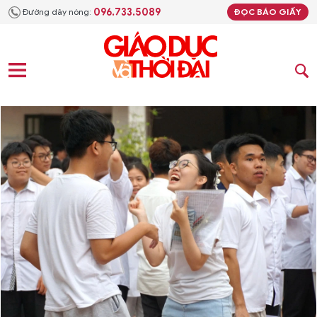
096.733.5089
Đường dây nóng:
ĐỌC BÁO GIẤY