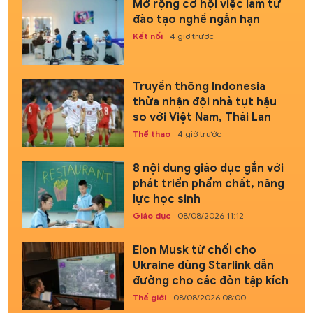
Mở rộng cơ hội việc làm từ
đào tạo nghề ngắn hạn
Kết nối
4 giờ trước
Truyền thông Indonesia
thừa nhận đội nhà tụt hậu
so với Việt Nam, Thái Lan
Thể thao
4 giờ trước
8 nội dung giáo dục gắn với
phát triển phẩm chất, năng
lực học sinh
Giáo dục
08/08/2026 11:12
Elon Musk từ chối cho
Ukraine dùng Starlink dẫn
đường cho các đòn tập kích
Thế giới
08/08/2026 08:00