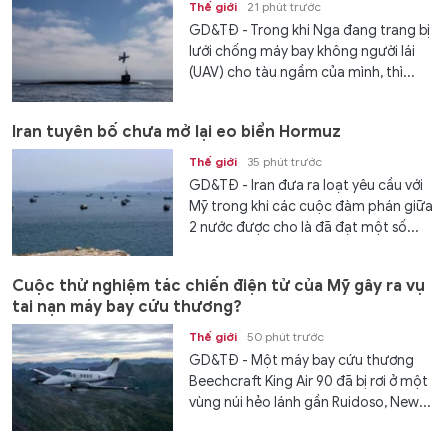
Thế giới
21 phút trước
GD&TĐ - Trong khi Nga đang trang bị
lưới chống máy bay không người lái
(UAV) cho tàu ngầm của mình, thì...
Iran tuyên bố chưa mở lại eo biển Hormuz
Thế giới
35 phút trước
GD&TĐ - Iran đưa ra loạt yêu cầu với
Mỹ trong khi các cuộc đàm phán giữa
2 nước được cho là đã đạt một số...
Cuộc thử nghiệm tác chiến điện tử của Mỹ gây ra vụ
tai nạn máy bay cứu thương?
Thế giới
50 phút trước
GD&TĐ - Một máy bay cứu thương
Beechcraft King Air 90 đã bị rơi ở một
vùng núi hẻo lánh gần Ruidoso, New...