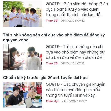
GD&TĐ - Giáo viên Hệ thống Giáo
dục Hocmai lưu ý 6 việc quan
trọng nhất thí sinh cần làm để...
Trao đổi
01/07/2026 09:32
Thí sinh không nên chỉ dựa vào phổ điểm để đăng ký
nguyện vọng
GD&TĐ - Thí sinh không nên chỉ
dựa vào phổ điểm hay những dự
báo ban đầu về điểm chuẩn để...
Trao đổi
01/07/2026 07:32
Chuẩn bị kỹ trước 'giờ G' xét tuyển đại học
GD&TĐ - Các chuyên gia khuyến
cáo thí sinh chủ động tìm hiểu
thông tin tuyển sinh và xây...
Giáo dục
24/06/2026 07:02