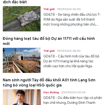
dịch đặc biệt
Thế giới
19/07/2024 00:00
GD&TĐ - Xe tăng chiến đấu chủ lực T-
90M do Nga sản xuất đã trở thành
một trong những phương tiện chủ...
Đóng hàng loạt tàu đổ bộ Dự án 11711 với cấu hình
mới
Thế giới
19/07/2024 08:00
GD&TĐ - Cấu hình mới của tàu đổ bộ
Dự án 11711 mang lại khả năng tác
chiến cao hơn cho Hải quân Nga.
Nam sinh người Tày đỗ đầu khối A01 tỉnh Lạng Sơn
từng bỏ vòng loại HSG quốc gia
Học đường
20/07/2024 00:04
GD&TĐ - Dù điều kiện học tập có phần
hạn chế nhưng, Dương Đình Thanh