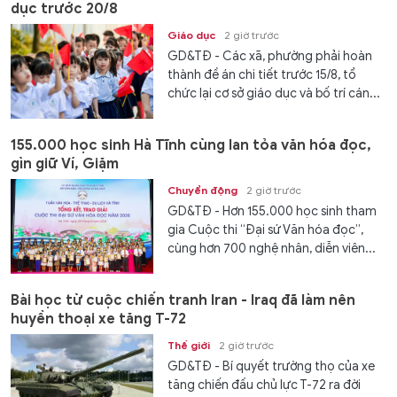
dục trước 20/8
Giáo dục
2 giờ trước
GD&TĐ - Các xã, phường phải hoàn
thành đề án chi tiết trước 15/8, tổ
chức lại cơ sở giáo dục và bố trí cán...
155.000 học sinh Hà Tĩnh cùng lan tỏa văn hóa đọc,
gìn giữ Ví, Giặm
Chuyển động
2 giờ trước
GD&TĐ - Hơn 155.000 học sinh tham
gia Cuộc thi “Đại sứ Văn hóa đọc”,
cùng hơn 700 nghệ nhân, diễn viên...
Bài học từ cuộc chiến tranh Iran - Iraq đã làm nên
huyền thoại xe tăng T-72
Thế giới
2 giờ trước
GD&TĐ - Bí quyết trường thọ của xe
tăng chiến đấu chủ lực T-72 ra đời