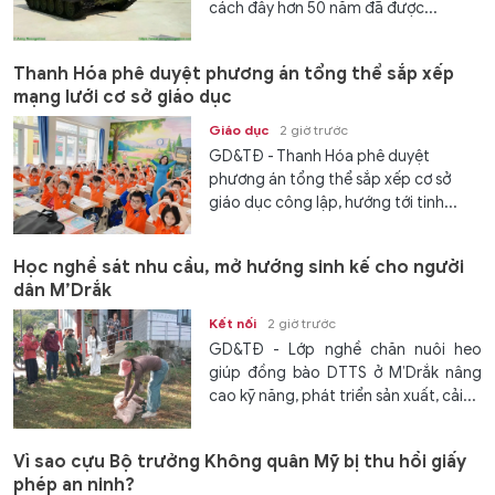
cách đây hơn 50 năm đã được...
Thanh Hóa phê duyệt phương án tổng thể sắp xếp
mạng lưới cơ sở giáo dục
Giáo dục
2 giờ trước
GD&TĐ - Thanh Hóa phê duyệt
phương án tổng thể sắp xếp cơ sở
giáo dục công lập, hướng tới tinh...
Học nghề sát nhu cầu, mở hướng sinh kế cho người
dân M’Drắk
Kết nối
2 giờ trước
GD&TĐ - Lớp nghề chăn nuôi heo
giúp đồng bào DTTS ở M’Drắk nâng
cao kỹ năng, phát triển sản xuất, cải...
Vì sao cựu Bộ trưởng Không quân Mỹ bị thu hồi giấy
phép an ninh?