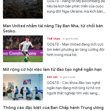
GD&TĐ - Hãng tin Mỹ Bloomberg đã
nêu ba kịch bản phát triển của cuộc
xung đột Nga-Ukraine, mà kịch bản...
Man United nhắm tài năng Tây Ban Nha, từ chối bán
Šeško.
Thể thao
4 giờ trước
GD&TĐ - Man United đang tích cực
tìm kiếm phương án tăng cường đội
hình trong mùa hè.
Mở rộng cơ hội việc làm từ đào tạo nghề ngắn hạn
Kết nối
4 giờ trước
GD&TĐ - Các khóa đào tạo nghề
ngắn hạn đang mở rộng từ hỗ trợ
người thất nghiệp tìm việc sang...
Thông cáo đặc biệt của Ban Chấp hành Trung ương