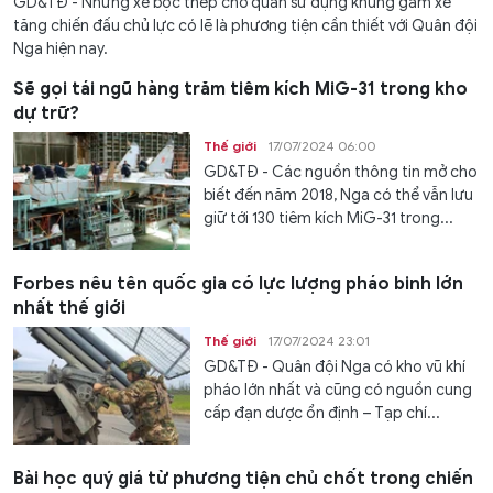
GD&TĐ - Những xe bọc thép chở quân sử dụng khung gầm xe
tăng chiến đấu chủ lực có lẽ là phương tiện cần thiết với Quân đội
Nga hiện nay.
Sẽ gọi tái ngũ hàng trăm tiêm kích MiG-31 trong kho
dự trữ?
Thế giới
17/07/2024 06:00
GD&TĐ - Các nguồn thông tin mở cho
biết đến năm 2018, Nga có thể vẫn lưu
giữ tới 130 tiêm kích MiG-31 trong...
Forbes nêu tên quốc gia có lực lượng pháo binh lớn
nhất thế giới
Thế giới
17/07/2024 23:01
GD&TĐ - Quân đội Nga có kho vũ khí
pháo lớn nhất và cũng có nguồn cung
cấp đạn dược ổn định – Tạp chí...
Bài học quý giá từ phương tiện chủ chốt trong chiến