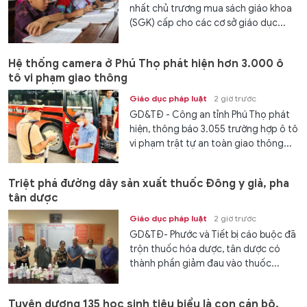
nhất chủ trương mua sách giáo khoa
(SGK) cấp cho các cơ sở giáo dục...
Hệ thống camera ở Phú Thọ phát hiện hơn 3.000 ô
tô vi phạm giao thông
Giáo dục pháp luật
2 giờ trước
GD&TĐ - Công an tỉnh Phú Thọ phát
hiện, thông báo 3.055 trường hợp ô tô
vi phạm trật tự an toàn giao thông...
Triệt phá đường dây sản xuất thuốc Đông y giả, pha
tân dược
Giáo dục pháp luật
2 giờ trước
GD&TĐ- Phước và Tiết bị cáo buộc đã
trộn thuốc hóa dược, tân dược có
thành phần giảm đau vào thuốc...
Tuyên dương 135 học sinh tiêu biểu là con cán bộ,