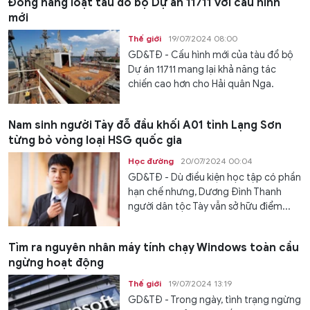
Đóng hàng loạt tàu đổ bộ Dự án 11711 với cấu hình
mới
Thế giới
19/07/2024 08:00
GD&TĐ - Cấu hình mới của tàu đổ bộ
Dự án 11711 mang lại khả năng tác
chiến cao hơn cho Hải quân Nga.
Nam sinh người Tày đỗ đầu khối A01 tỉnh Lạng Sơn
từng bỏ vòng loại HSG quốc gia
Học đường
20/07/2024 00:04
GD&TĐ - Dù điều kiện học tập có phần
hạn chế nhưng, Dương Đình Thanh
người dân tộc Tày vẫn sở hữu điểm...
Tìm ra nguyên nhân máy tính chạy Windows toàn cầu
ngừng hoạt động
Thế giới
19/07/2024 13:19
GD&TĐ - Trong ngày, tình trạng ngừng