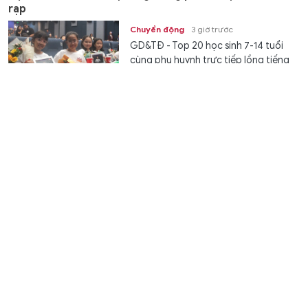
rạp
Chuyển động
3 giờ trước
GD&TĐ - Top 20 học sinh 7-14 tuổi
cùng phụ huynh trực tiếp lồng tiếng
phim hoạt hình chiếu rạp, khép lại...
Quản trị đại học từ những nguyên tắc rõ ràng
Giáo dục
3 giờ trước
GD&TĐ - Mọi hoạt động quản lý, phát
triển nhân lực, đào tạo, nghiên cứu…
đều cần có quy chế minh bạch...
Học sinh Cần Thơ đạt thành tích cao được thưởng
đến 150 triệu đồng
Giáo dục
3 giờ trước
GD&TĐ - TP Cần Thơ ban hành chính
sách hỗ trợ học sinh khuyết tật, khen
thưởng học sinh, chuyên gia, giáo...