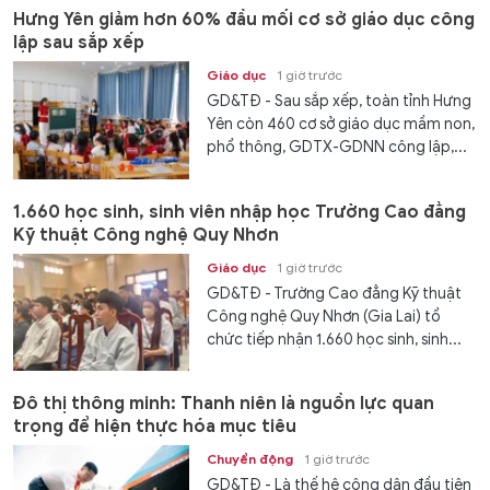
Hưng Yên giảm hơn 60% đầu mối cơ sở giáo dục công
lập sau sắp xếp
Giáo dục
1 giờ trước
GD&TĐ - Sau sắp xếp, toàn tỉnh Hưng
Yên còn 460 cơ sở giáo dục mầm non,
phổ thông, GDTX-GDNN công lập,...
1.660 học sinh, sinh viên nhập học Trường Cao đẳng
Kỹ thuật Công nghệ Quy Nhơn
Giáo dục
1 giờ trước
GD&TĐ - Trường Cao đẳng Kỹ thuật
Công nghệ Quy Nhơn (Gia Lai) tổ
chức tiếp nhận 1.660 học sinh, sinh...
Đô thị thông minh: Thanh niên là nguồn lực quan
trọng để hiện thực hóa mục tiêu
Chuyển động
1 giờ trước
GD&TĐ - Là thế hệ công dân đầu tiên