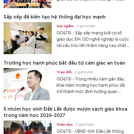
Sắp xếp để kiến tạo hệ thống đại học mạnh
Suy ngẫm
2 giờ trước
GD&TĐ - Sắp xếp mạng lưới cơ sở
giáo dục ĐH, GD nghề nghiệp là cuộc
tái cấu trúc lớn nhằm nâng cao chất...
Trường học hạnh phúc bắt đầu từ cảm giác an toàn
Trao đổi
2 giờ trước
GD&TĐ - Trong nhiều năm gần đây,
khái niệm trường học hạnh phúc đã
trở thành một định hướng quan...
5 nhóm học sinh Đắk Lắk được mượn sách giáo khoa
trong năm học 2026-2027
Giáo dục
2 giờ trước
GD&TĐ - UBND tỉnh Đắk Lắk thống