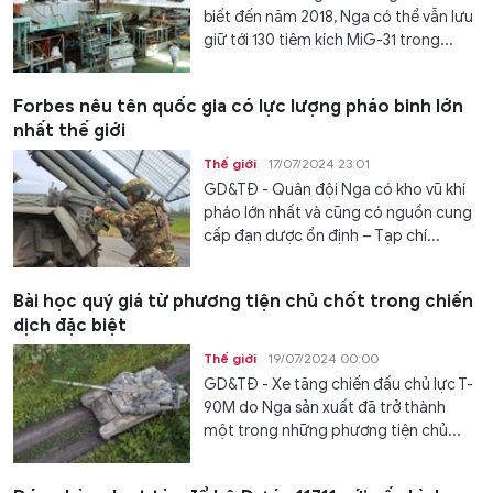
biết đến năm 2018, Nga có thể vẫn lưu
giữ tới 130 tiêm kích MiG-31 trong...
Forbes nêu tên quốc gia có lực lượng pháo binh lớn
nhất thế giới
Thế giới
17/07/2024 23:01
GD&TĐ - Quân đội Nga có kho vũ khí
pháo lớn nhất và cũng có nguồn cung
cấp đạn dược ổn định – Tạp chí...
Bài học quý giá từ phương tiện chủ chốt trong chiến
dịch đặc biệt
Thế giới
19/07/2024 00:00
GD&TĐ - Xe tăng chiến đấu chủ lực T-
90M do Nga sản xuất đã trở thành
một trong những phương tiện chủ...