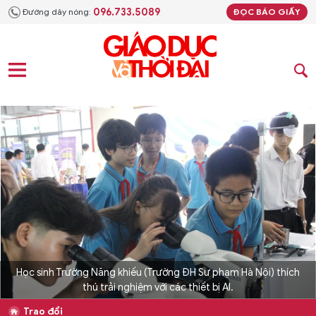
096.733.5089
Đường dây nóng:
ĐỌC BÁO GIẤY
Học sinh Trường Năng khiếu (Trường ĐH Sư phạm Hà Nội) thích
thú trải nghiệm với các thiết bị AI.
Trao đổi