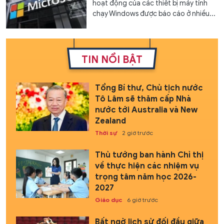
hoạt động của các thiết bị máy tính
chạy Windows được báo cáo ở nhiều...
TIN NỔI BẬT
Tổng Bí thư, Chủ tịch nước
Tô Lâm sẽ thăm cấp Nhà
nước tới Australia và New
Zealand
Thời sự
2 giờ trước
Thủ tướng ban hành Chỉ thị
về thực hiện các nhiệm vụ
trọng tâm năm học 2026-
2027
Giáo dục
6 giờ trước
Bất ngờ lịch sử đối đầu giữa