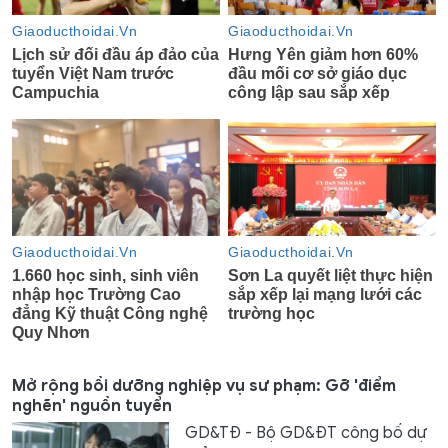
Mở rộng bồi dưỡng nghiệp vụ sư phạm: Gỡ 'điểm
nghẽn' nguồn tuyển
GD&TĐ - Bộ GD&ĐT công bố dự