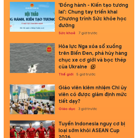
'Đồng hành - Kiến tạo tương
lai': Chung tay triển khai
Chương trình Sức khỏe học
đường
Sức khoẻ
7 giờ trước
Hỏa lực Nga xóa sổ xuồng
trên Biển Đen, phá hủy hàng
chục xe cơ giới và bọc thép
của Ukraine
Thế giới
5 giờ trước
Giáo viên kiêm nhiệm Chi ủy
viên có được giảm định mức
tiết dạy?
Giáo dục
3 giờ trước
Tuyển Indonesia nguy cơ bị
loại sớm khỏi ASEAN Cup
2026