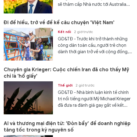
sẽ thăm cấp Nhà nước tới Australia...
Đi để hiểu, trở về để kể câu chuyện 'Việt Nam'
Kết nối
2 giờ trước
GD&TĐ - Trước khi trở thành những
công dân toàn cầu, người trẻ chọn
dành thời gian trở về với cộng đồng,...
Chuyên gia Krieger: Cuộc chiến Iran đã cho thấy Mỹ
chỉ là 'hổ giấy'
Thế giới
2 giờ trước
GD&TĐ - Nhà bình luận kinh tế chính
trị nổi tiếng người Mỹ Michael Krieger
đã đưa ra đánh giá gay gắt về kết...
AI và thương mại điện tử: ‘Đòn bẩy’ để doanh nghiệp
tăng tốc trong kỷ nguyên số