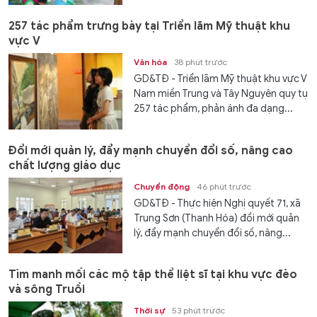
257 tác phẩm trưng bày tại Triển lãm Mỹ thuật khu
vực V
Văn hóa
38 phút trước
GD&TĐ - Triển lãm Mỹ thuật khu vực V
Nam miền Trung và Tây Nguyên quy tụ
257 tác phẩm, phản ánh đa dạng...
Đổi mới quản lý, đẩy mạnh chuyển đổi số, nâng cao
chất lượng giáo dục
Chuyển động
46 phút trước
GD&TĐ - Thực hiện Nghị quyết 71, xã
Trung Sơn (Thanh Hóa) đổi mới quản
lý, đẩy mạnh chuyển đổi số, nâng...
Tìm manh mối các mộ tập thể liệt sĩ tại khu vực đèo
và sông Truồi
Thời sự
53 phút trước