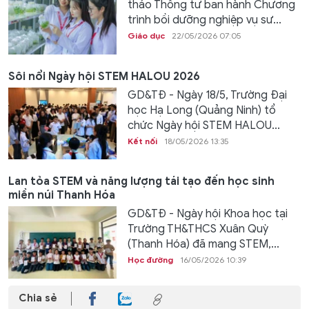
thảo Thông tư ban hành Chương
trình bồi dưỡng nghiệp vụ sư...
Giáo dục
22/05/2026 07:05
Sôi nổi Ngày hội STEM HALOU 2026
GD&TĐ - Ngày 18/5, Trường Đại
học Hạ Long (Quảng Ninh) tổ
chức Ngày hội STEM HALOU...
Kết nối
18/05/2026 13:35
Lan tỏa STEM và năng lượng tái tạo đến học sinh
miền núi Thanh Hóa
GD&TĐ - Ngày hội Khoa học tại
Trường TH&THCS Xuân Quỳ
(Thanh Hóa) đã mang STEM,...
Học đường
16/05/2026 10:39
Chia sẻ