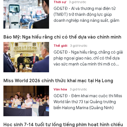
Thời sự
3 giờ trước
GD&TĐ - AI và thương mại điện tử
(TMĐT) trở thành động lực giúp
doanh nghiệp nâng năng suất, giảm
chi phí, mở...
Báo Mỹ: Nga hiểu rằng chỉ có thể dựa vào chính mình
Thế giới
3 giờ trước
GD&TĐ - Nga hiểu rằng, chẳng có giải
pháp ngoại giao nào, chỉ có thể dựa
vào sức mạnh của mình thì mới có...
Miss World 2026 chính thức khai mạc tại Hạ Long
Văn hóa
3 giờ trước
GD&TĐ - Đêm khai mạc cuộc thi Miss
World lần thứ 73 tại Quảng trường
biển Halong Marina (Quảng Ninh)
đánh dấu lần đầu tiên Việt...
Học sinh 7-14 tuổi tự lồng tiếng phim hoạt hình chiếu