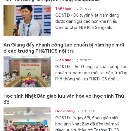
Thể thao
1 giờ trước
GD&TĐ - Dù tuyển Việt Nam đang
được đánh giá cao hơn khá nhiều
Campuchia, HLV Kim Sang-sik...
An Giang đẩy nhanh công tác chuẩn bị năm học mới
ở các trường TH&THCS nội trú
Giáo dục
1 giờ trước
GD&TĐ - An Giang rà soát công tác
chuẩn bị năm học mới tại các Trường
Phổ thông nội trú TH&THCS ở xã...
Học sinh Nhật Bản giao lưu văn hóa với học sinh Thủ
đô
Học đường
2 giờ trước
GD&TĐ - Ngày 6/8, đoàn giáo viên,
học sinh Nhật Bản đã đến thăm và
giao lưu với thầy, trò Trường THCS...