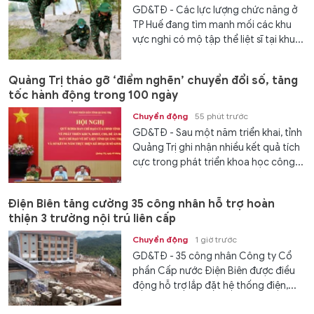
GD&TĐ - Các lực lượng chức năng ở
TP Huế đang tìm manh mối các khu
vực nghi có mộ tập thể liệt sĩ tại khu...
Quảng Trị tháo gỡ ‘điểm nghẽn’ chuyển đổi số, tăng
tốc hành động trong 100 ngày
Chuyển động
55 phút trước
GD&TĐ - Sau một năm triển khai, tỉnh
Quảng Trị ghi nhận nhiều kết quả tích
cực trong phát triển khoa học công...
Điện Biên tăng cường 35 công nhân hỗ trợ hoàn
thiện 3 trường nội trú liên cấp
Chuyển động
1 giờ trước
GD&TĐ - 35 công nhân Công ty Cổ
phần Cấp nước Điện Biên được điều
động hỗ trợ lắp đặt hệ thống điện,...