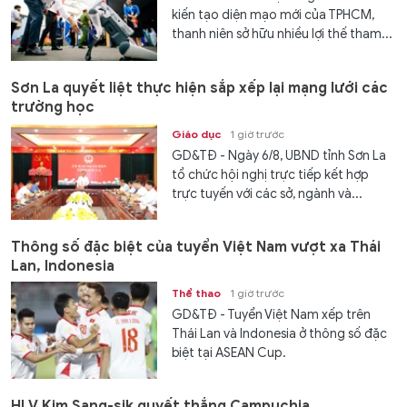
kiến tạo diện mạo mới của TPHCM,
thanh niên sở hữu nhiều lợi thế tham...
Sơn La quyết liệt thực hiện sắp xếp lại mạng lưới các
trường học
Giáo dục
1 giờ trước
GD&TĐ - Ngày 6/8, UBND tỉnh Sơn La
tổ chức hội nghị trực tiếp kết hợp
trực tuyến với các sở, ngành và...
Thông số đặc biệt của tuyển Việt Nam vượt xa Thái
Lan, Indonesia
Thể thao
1 giờ trước
GD&TĐ - Tuyển Việt Nam xếp trên
Thái Lan và Indonesia ở thông số đặc
biệt tại ASEAN Cup.
HLV Kim Sang-sik quyết thắng Campuchia