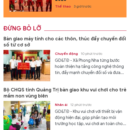
Thể thao
3 giờ trước
ĐỪNG BỎ LỠ
Bàn giao máy tính cho các thôn, thúc đẩy chuyển đổi
số từ cơ sở
Chuyển động
10 phút trước
GD&TĐ - Xã Phong Nha từng bước
hoàn thiện hạ tầng công nghệ thông
tin, đẩy mạnh chuyển đổi số và đưa...
Bộ CHQS tỉnh Quảng Trị bàn giao khu vui chơi cho trẻ
mầm non vùng biên
Nhân ái
12 phút trước
GD&TĐ - Khu vui chơi với thiết bị vận
động hiện đại, góp phần tạo môi
trường học tập, vui chơi an toàn cho...