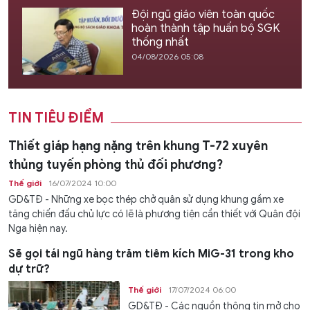
Đội ngũ giáo viên toàn quốc
hoàn thành tập huấn bộ SGK
thống nhất
04/08/2026 05:08
TIN TIÊU ĐIỂM
Thiết giáp hạng nặng trên khung T-72 xuyên
thủng tuyến phòng thủ đối phương?
Thế giới
16/07/2024 10:00
GD&TĐ - Những xe bọc thép chở quân sử dụng khung gầm xe
tăng chiến đấu chủ lực có lẽ là phương tiện cần thiết với Quân đội
Nga hiện nay.
Sẽ gọi tái ngũ hàng trăm tiêm kích MiG-31 trong kho
dự trữ?
Thế giới
17/07/2024 06:00
GD&TĐ - Các nguồn thông tin mở cho