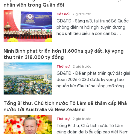
nhân viên trong Quân đội
Kết nối
2 giờ trước
GD&TĐ - Sáng 6/8, tại trụ sở Bộ Quốc
phòng diễn ra hội nghị tuyên dương
học sinh tiêu biểu là con cán bộ,...
Ninh Bình phát triển hơn 11.600ha quỹ đất, kỳ vọng
thu trên 318.000 tỷ đồng
Thời sự
2 giờ trước
GD&TĐ - Đề án phát triển quỹ đất giai
đoạn 2026-2030 được kỳ vọng tạo
nguồn lực đầu tư hạ tầng, mở rộng...
Tổng Bí thư, Chủ tịch nước Tô Lâm sẽ thăm cấp Nhà
nước tới Australia và New Zealand
Thời sự
2 giờ trước
Tổng Bí thư, Chủ tịch nước Tô Lâm
cùng đoàn đại biểu cấp cao Việt Nam