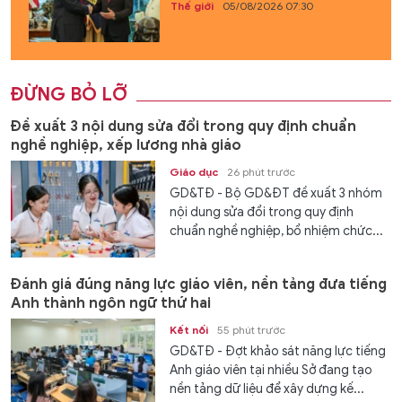
Thế giới
05/08/2026 07:30
ĐỪNG BỎ LỠ
Đề xuất 3 nội dung sửa đổi trong quy định chuẩn
nghề nghiệp, xếp lương nhà giáo
Giáo dục
26 phút trước
GD&TĐ - Bộ GD&ĐT đề xuất 3 nhóm
nội dung sửa đổi trong quy định
chuẩn nghề nghiệp, bổ nhiệm chức...
Đánh giá đúng năng lực giáo viên, nền tảng đưa tiếng
Anh thành ngôn ngữ thứ hai
Kết nối
55 phút trước
GD&TĐ - Đợt khảo sát năng lực tiếng
Anh giáo viên tại nhiều Sở đang tạo
nền tảng dữ liệu để xây dựng kế...