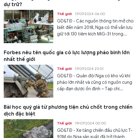
dự trữ?
Thế giới
17/07/2024 06:00
GD&TĐ - Các nguồn thông tin mở cho
biết đến năm 2018, Nga có thể vẫn lưu
giữ tới 130 tiêm kích MiG-31 trong...
Forbes nêu tên quốc gia có lực lượng pháo binh lớn
nhất thế giới
Thế giới
17/07/2024 23:01
GD&TĐ - Quân đội Nga có kho vũ khí
pháo lớn nhất và cũng có nguồn cung
cấp đạn dược ổn định – Tạp chí...
Bài học quý giá từ phương tiện chủ chốt trong chiến
dịch đặc biệt
Thế giới
19/07/2024 00:00
GD&TĐ - Xe tăng chiến đấu chủ lực T-
90M do Nga sản xuất đã trở thành