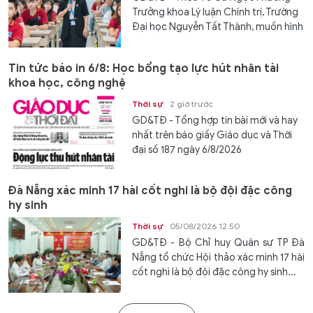
Trưởng khoa Lý luận Chính trị, Trường
Đại học Nguyễn Tất Thành, muốn hình
thành hệ giá trị và chuẩn mực con
người Việt Nam, nhà trường phải tạo...
Tin tức báo in 6/8: Học bổng tạo lực hút nhân tài
khoa học, công nghệ
Thời sự
2 giờ trước
GD&TĐ - Tổng hợp tin bài mới và hay
nhất trên báo giấy Giáo dục và Thời
đại số 187 ngày 6/8/2026
Đà Nẵng xác minh 17 hài cốt nghi là bộ đội đặc công
hy sinh
Thời sự
05/08/2026 12:50
GD&TĐ - Bộ Chỉ huy Quân sự TP Đà
Nẵng tổ chức Hội thảo xác minh 17 hài
cốt nghi là bộ đội đặc công hy sinh...