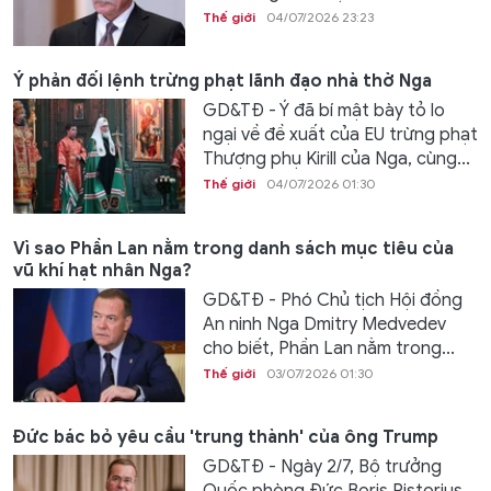
Thế giới
04/07/2026 23:23
Ý phản đối lệnh trừng phạt lãnh đạo nhà thờ Nga
GD&TĐ - Ý đã bí mật bày tỏ lo
ngại về đề xuất của EU trừng phạt
Thượng phụ Kirill của Nga, cùng...
Thế giới
04/07/2026 01:30
Vì sao Phần Lan nằm trong danh sách mục tiêu của
vũ khí hạt nhân Nga?
GD&TĐ - Phó Chủ tịch Hội đồng
An ninh Nga Dmitry Medvedev
cho biết, Phần Lan nằm trong...
Thế giới
03/07/2026 01:30
Đức bác bỏ yêu cầu 'trung thành' của ông Trump
GD&TĐ - Ngày 2/7, Bộ trưởng