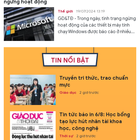
ngừng hoạt động
Thế giới
19/07/2024 13:19
GD&TĐ - Trong ngày, tình trạng ngừng
hoạt động của các thiết bị máy tính
chạy Windows được báo cáo ở nhiều...
TIN NỔI BẬT
Truyền tri thức, trao chuẩn
mực
Giáo dục
2 giờ trước
Tin tức báo in 6/8: Học bổng
tạo lực hút nhân tài khoa
học, công nghệ
Thời sự
2 giờ trước