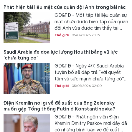
Phát hiện tài liệu mật của quân đội Anh trong bãi rác
GD&TĐ - Một tập tài liệu quân sự
mật chưa được biên tập của quân
đội Anh vừa được tìm thấy tại...
Thế giới
05/07/2026 23:39
Saudi Arabia đe dọa lực lượng Houthi bằng vũ lực
'chưa từng có'
GD&TĐ - Ngày 4/7, Saudi Arabia
tuyên bố sẽ đáp trả “với quyết
tâm và sức mạnh chưa từng có”...
Thế giới
05/07/2026 02:00
Điện Kremlin nói gì về đề xuất của ông Zelensky
muốn gặp Tổng thống Putin ở Konstantinovka?
GD&TĐ - Phát ngôn viên Điện
Kremlin Dmitry Peskov mới đây đã
có những bình luận về đề xuất...