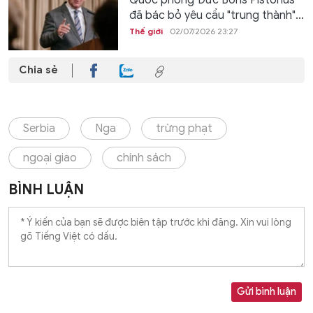
Quốc phòng Đức Boris Pistorius
đã bác bỏ yêu cầu "trung thành"...
Thế giới
02/07/2026 23:27
Chia sẻ
Serbia
Nga
trừng phạt
ngoại giao
chính sách
BÌNH LUẬN
Gửi bình luận