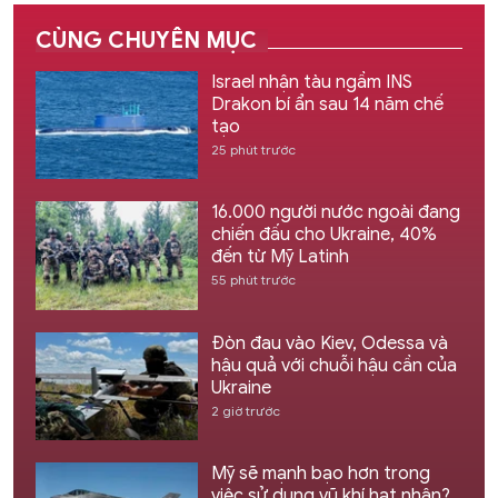
CÙNG CHUYÊN MỤC
Israel nhận tàu ngầm INS
Drakon bí ẩn sau 14 năm chế
tạo
25 phút trước
16.000 người nước ngoài đang
chiến đấu cho Ukraine, 40%
đến từ Mỹ Latinh
55 phút trước
Đòn đau vào Kiev, Odessa và
hậu quả với chuỗi hậu cần của
Ukraine
2 giờ trước
Mỹ sẽ mạnh bạo hơn trong
việc sử dụng vũ khí hạt nhân?