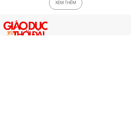
XEM THÊM
CƠ QUAN CỦA BỘ GIÁO DỤC VÀ ĐÀO TẠO - DIỄN ĐÀN TOÀN
XÃ HỘI VÌ SỰ NGHIỆP GIÁO DỤC
Cơ quan chủ quản: BỘ GIÁO DỤC VÀ ĐÀO TẠO
Số giấy phép 479/GP-BTTTT, cấp ngày 29/10/2020, ISSN 1859-
2945
Tổng Biên tập: Triệu Ngọc Lâm
Phó Tổng Biên tập: Dương Thanh Hương - Nguyễn Đức Tuân
® Ghi rõ nguồn "Báo Giáo dục & Thời đại" khi phát hành lại thông
tin từ website
TRỤ SỞ CHÍNH
Tòa soạn: 15 Hai Bà Trưng - P.Cửa Nam - Hà Nội.