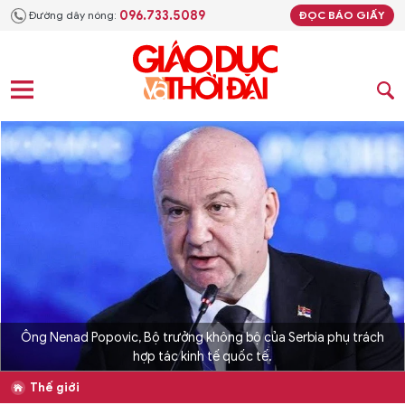
096.733.5089
Đường dây nóng:
ĐỌC BÁO GIẤY
Ông Nenad Popovic, Bộ trưởng không bộ của Serbia phụ trách
hợp tác kinh tế quốc tế.
Thế giới