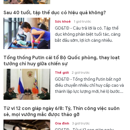
Sau 40 tuổi, tập thể dục có hiệu quả không?
Sức khoẻ
1 giờ trước
GD&TĐ - Câu trả lời là có. Tập thể
dục không phân biệt tuổi tác, càng
bắt đầu sớm, lợi ích càng nhiều.
Tổng thống Putin cải tổ Bộ Quốc phòng, thay loạt
tướng chỉ huy giữa chiến sự
Thế giới
2 giờ trước
GD&TĐ - Tổng thống Putin bất ngờ
điều chuyển nhiều chỉ huy cấp cao và
thành lập lực lượng mới, hé lộ bước...
Tử vi 12 con giáp ngày 6/8: Tý, Thìn công việc suôn
sẻ, mọi vướng mắc được tháo gỡ
Gia đình
3 giờ trước