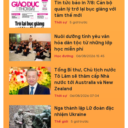
Tin tức báo in 7/8: Cán bộ
quản lý trở lại bục giảng với
tâm thế mới
Thời sự
5 giờ trước
Nuôi dưỡng tình yêu văn
hóa dân tộc từ những lớp
học miễn phí
Học đường
06/08/2026 15:45
Tổng Bí thư, Chủ tịch nước
Tô Lâm sẽ thăm cấp Nhà
nước tới Australia và New
Zealand
Thời sự
06/08/2026 07:04
Nga thành lập Lữ đoàn đặc
nhiệm Ukraine
Thế giới
5 giờ trước