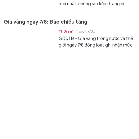
mới nhất, chúng sẽ được trang bị...
Giá vàng ngày 7/8: Đảo chiều tăng
Thời sự
4 giờ trước
GD&TĐ - Giá vàng trong nước và thế
giới ngày 7/8 đồng loạt ghi nhận mức
tăng nhẹ so với phiên giao dịch trước.
Rimario Gordon có bến đỗ lý tưởng
Thể thao
5 giờ trước
GD&TĐ - Tiền đạo Rimario Gordon có
bến đỗ lý tưởng sau khi chia tay CLB
Đông Á Thanh Hóa.
Dự báo thời tiết ngày 7/8: Bắc Bộ mưa to, Nam Bộ
mưa dông về chiều tối
Thời sự
5 giờ trước