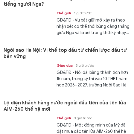
tiếng người Nga?
Thế giới
1 giờ trước
GD&TĐ - Vụ bắt giữ mới xảy ra theo
nhận xét có thể thổi bùng căng thẳng
giữa Nga và Israel trong thời kỳ nhạy...
Ngôi sao Hà Nội: Vị thế top đầu từ chiến lược đầu tư
bền vững
Giáo dục
3 giờ trước
GD&TĐ - Nối dài bảng thành tích hơn
15 năm, trong kỳ thi vào 10 THPT năm
học 2026–2027, trường Ngôi Sao Hà
Nội ghi dấu với tỷ lệ trúng...
Lộ diện khách hàng nước ngoài đầu tiên của tên lửa
AIM-260 thế hệ mới
Thế giới
3 giờ trước
GD&TĐ - Một đồng minh của Mỹ đã
đặt mua các tên lửa AIM-260 thế hệ