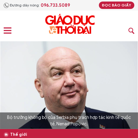
096.733.5089
Đường dây nóng:
ĐỌC BÁO GIẤY
Bộ trưởng không bộ của Serbia phụ trách hợp tác kinh tế quốc
tế, Nenad Popovic.
Thế giới