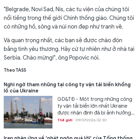
"Belgrade, Novi Sad, Nis, các tu viện của chúng tôi
nổi tiếng trong thế giới Chính thống giáo. Chúng tôi
có những hồ, sông và núi non đẹp như tranh vẽ.
Và quan trọng nhất, các bạn sẽ được chào đón
bằng tình yêu thương. Hãy cứ tự nhiên như ở nhà tại
Serbia. Chào mừng!", ông Popovic nói.
Theo TASS
Nghi ngờ tham nhũng tại công ty vận tải biển khổng
lồ của Ukraine
GD&TĐ - Một trong những công
ty vận tải biển lớn nhất Ukraine
được nhận định đã bị ảnh hưởng...
Thế giới
09/07/2026 02:30
Iran phản ứng về ‘phát ngôn quá lời’ của Tổng thống