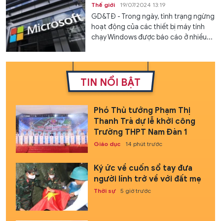
Thế giới
19/07/2024 13:19
GD&TĐ - Trong ngày, tình trạng ngừng
hoạt động của các thiết bị máy tính
chạy Windows được báo cáo ở nhiều...
TIN NỔI BẬT
Phó Thủ tướng Phạm Thị
Thanh Trà dự lễ khởi công
Trường THPT Nam Đàn 1
Giáo dục
14 phút trước
Ký ức về cuốn sổ tay đưa
người lính trở về với đất mẹ
Thời sự
5 giờ trước