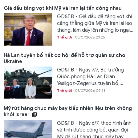
Giá dầu tăng vọt khi Mỹ và Iran lại tấn công nhau
GD&TĐ - Giá dầu đã tăng vọt khi
căng thẳng giữa Mỹ và Iran lại leo
thang, làm dấy lên những lo ngại...
Thế giới
08/07/2026 23:25
Hà Lan tuyên bố hết cơ hội để hỗ trợ quân sự cho
Ukraine
GD&TĐ - Ngày 7/7, Bộ trưởng
Quốc phòng Hà Lan Dilan
Yesilgoz-Zegerius tuyên bố,...
Thế giới
08/07/2026 09:21
Mỹ rút hàng chục máy bay tiếp nhiên liệu trên không
khỏi Israel
GD&TĐ - Ngày 6/7, theo hình ảnh
vệ tinh được công bố, quân đội
Mỹ đã rút hàng chục máy bay...