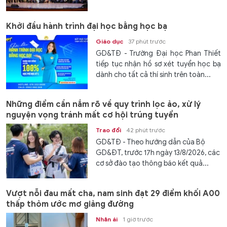
Khởi đầu hành trình đại học bằng học bạ
Giáo dục
37 phút trước
GD&TĐ - Trường Đại học Phan Thiết
tiếp tục nhận hồ sơ xét tuyển học bạ
dành cho tất cả thí sinh trên toàn...
Những điểm cần nắm rõ về quy trình lọc ảo, xử lý
nguyện vọng tránh mất cơ hội trúng tuyển
Trao đổi
42 phút trước
GD&TĐ - Theo hướng dẫn của Bộ
GD&ĐT, trước 17h ngày 13/8/2026, các
cơ sở đào tạo thông báo kết quả...
Vượt nỗi đau mất cha, nam sinh đạt 29 điểm khối A00
thấp thỏm ước mơ giảng đường
Nhân ái
1 giờ trước