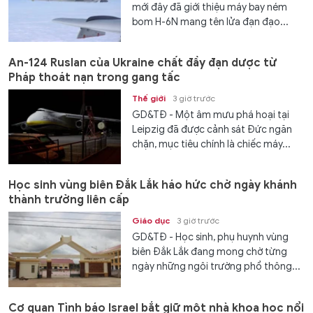
mới đây đã giới thiệu máy bay ném
bom H-6N mang tên lửa đạn đạo...
An-124 Ruslan của Ukraine chất đầy đạn dược từ
Pháp thoát nạn trong gang tấc
Thế giới
3 giờ trước
GD&TĐ - Một âm mưu phá hoại tại
Leipzig đã được cảnh sát Đức ngăn
chặn, mục tiêu chính là chiếc máy...
Học sinh vùng biên Đắk Lắk háo hức chờ ngày khánh
thành trường liên cấp
Giáo dục
3 giờ trước
GD&TĐ - Học sinh, phụ huynh vùng
biên Đắk Lắk đang mong chờ từng
ngày những ngôi trường phổ thông...
Cơ quan Tình báo Israel bắt giữ một nhà khoa học nổi