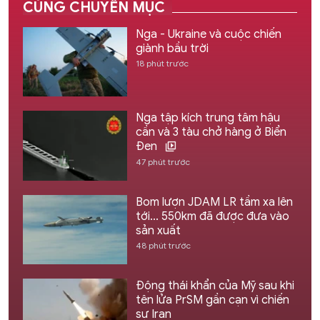
CÙNG CHUYÊN MỤC
Nga - Ukraine và cuộc chiến
giành bầu trời
18 phút trước
Nga tập kích trung tâm hậu
cần và 3 tàu chở hàng ở Biển
Đen
47 phút trước
Bom lượn JDAM LR tầm xa lên
tới... 550km đã được đưa vào
sản xuất
48 phút trước
Động thái khẩn của Mỹ sau khi
tên lửa PrSM gần cạn vì chiến
sự Iran