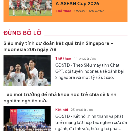
A ASEAN Cup 2026
Thể thao
06/08/2026 02:57
ĐỪNG BỎ LỠ
Siêu máy tính dự đoán kết quả trận Singapore –
Indonesia 20h ngày 7/8
Thể thao
14 phút trước
GD&TĐ - Theo Siêu máy tính Chat
GPT, đội tuyển Indonesia sẽ đánh bại
Singapore với một tỷ số sít sao.
Tạo môi trường để nhà khoa học trẻ chia sẻ kinh
nghiệm nghiên cứu
Kết nối
25 phút trước
GD&TĐ - Kết nối, hình thành và phát
triển mạng lưới hợp tác nghiên cứu đa
ngành, đa lĩnh vực, hướng tới phát...