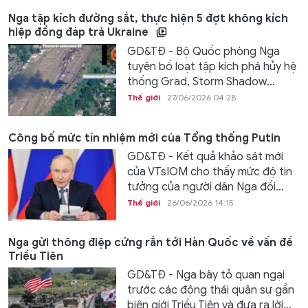
Nga tập kích đường sắt, thực hiện 5 đợt không kích
hiệp đồng đáp trả Ukraine
GD&TĐ - Bộ Quốc phòng Nga
tuyên bố loạt tập kích phá hủy hệ
thống Grad, Storm Shadow...
Thế giới
27/06/2026 04:28
Công bố mức tín nhiệm mới của Tổng thống Putin
GD&TĐ - Kết quả khảo sát mới
của VTsIOM cho thấy mức độ tin
tưởng của người dân Nga đối...
Thế giới
26/06/2026 14:15
Nga gửi thông điệp cứng rắn tới Hàn Quốc về vấn đề
Triều Tiên
GD&TĐ - Nga bày tỏ quan ngại
trước các động thái quân sự gần
biên giới Triều Tiên và đưa ra lời...