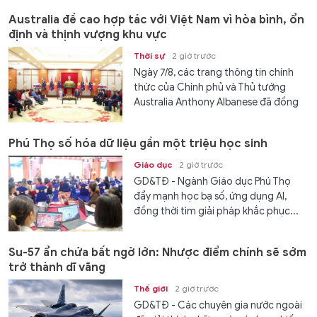
Australia đề cao hợp tác với Việt Nam vì hòa bình, ổn
định và thịnh vượng khu vực
Thời sự
2 giờ trước
Ngày 7/8, các trang thông tin chính
thức của Chính phủ và Thủ tướng
Australia Anthony Albanese đã đồng
loạt đăng tải...
Phú Thọ số hóa dữ liệu gần một triệu học sinh
Giáo dục
2 giờ trước
GD&TĐ - Ngành Giáo dục Phú Thọ
đẩy mạnh học bạ số, ứng dụng AI,
đồng thời tìm giải pháp khắc phục...
Su-57 ẩn chứa bất ngờ lớn: Nhược điểm chính sẽ sớm
trở thành dĩ vãng
Thế giới
2 giờ trước
GD&TĐ - Các chuyên gia nước ngoài