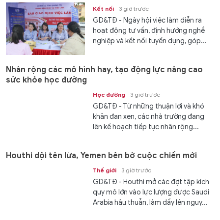
Kết nối
3 giờ trước
GD&TĐ - Ngày hội việc làm diễn ra
hoạt động tư vấn, định hướng nghề
nghiệp và kết nối tuyển dụng, góp...
Nhân rộng các mô hình hay, tạo động lực nâng cao
sức khỏe học đường
Học đường
3 giờ trước
GD&TĐ - Từ những thuận lợi và khó
khăn đan xen, các nhà trường đang
lên kế hoạch tiếp tục nhân rộng...
Houthi dội tên lửa, Yemen bên bờ cuộc chiến mới
Thế giới
3 giờ trước
GD&TĐ - Houthi mở các đợt tập kích
quy mô lớn vào lực lượng được Saudi
Arabia hậu thuẫn, làm dấy lên nguy...