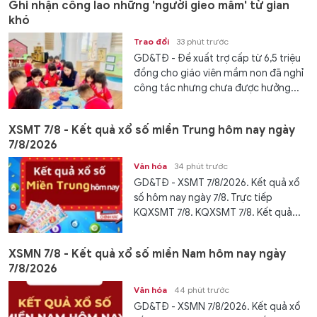
Ghi nhận công lao những 'người gieo mầm' từ gian
khó
Trao đổi
33 phút trước
GD&TĐ - Đề xuất trợ cấp từ 6,5 triệu
đồng cho giáo viên mầm non đã nghỉ
công tác nhưng chưa được hưởng...
XSMT 7/8 - Kết quả xổ số miền Trung hôm nay ngày
7/8/2026
Văn hóa
34 phút trước
GD&TĐ - XSMT 7/8/2026. Kết quả xổ
số hôm nay ngày 7/8. Trực tiếp
KQXSMT 7/8. KQXSMT 7/8. Kết quả...
XSMN 7/8 - Kết quả xổ số miền Nam hôm nay ngày
7/8/2026
Văn hóa
44 phút trước
GD&TĐ - XSMN 7/8/2026. Kết quả xổ