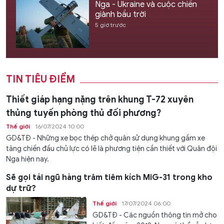
Nga - Ukraine và cuộc chiến
giành bầu trời
5 giờ trước
TIN TIÊU ĐIỂM
Thiết giáp hạng nặng trên khung T-72 xuyên
thủng tuyến phòng thủ đối phương?
Thế giới
16/07/2024 10:00
GD&TĐ - Những xe bọc thép chở quân sử dụng khung gầm xe
tăng chiến đấu chủ lực có lẽ là phương tiện cần thiết với Quân đội
Nga hiện nay.
Sẽ gọi tái ngũ hàng trăm tiêm kích MiG-31 trong kho
dự trữ?
Thế giới
17/07/2024 06:00
GD&TĐ - Các nguồn thông tin mở cho