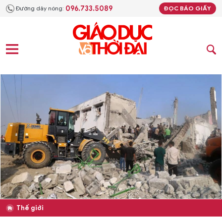
096.733.5089
Đường dây nóng:
ĐỌC BÁO GIẤY
Thế giới