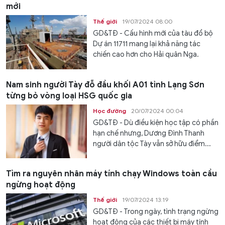
mới
Thế giới
19/07/2024 08:00
GD&TĐ - Cấu hình mới của tàu đổ bộ
Dự án 11711 mang lại khả năng tác
chiến cao hơn cho Hải quân Nga.
Nam sinh người Tày đỗ đầu khối A01 tỉnh Lạng Sơn
từng bỏ vòng loại HSG quốc gia
Học đường
20/07/2024 00:04
GD&TĐ - Dù điều kiện học tập có phần
hạn chế nhưng, Dương Đình Thanh
người dân tộc Tày vẫn sở hữu điểm...
Tìm ra nguyên nhân máy tính chạy Windows toàn cầu
ngừng hoạt động
Thế giới
19/07/2024 13:19
GD&TĐ - Trong ngày, tình trạng ngừng
hoạt động của các thiết bị máy tính