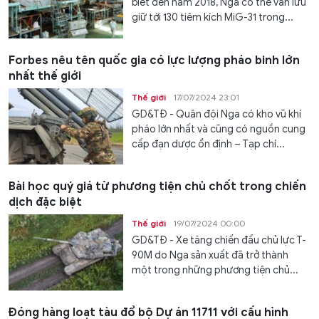
biết đến năm 2018, Nga có thể vẫn lưu
giữ tới 130 tiêm kích MiG-31 trong...
Forbes nêu tên quốc gia có lực lượng pháo binh lớn
nhất thế giới
Thế giới
17/07/2024 23:01
GD&TĐ - Quân đội Nga có kho vũ khí
pháo lớn nhất và cũng có nguồn cung
cấp đạn dược ổn định – Tạp chí...
Bài học quý giá từ phương tiện chủ chốt trong chiến
dịch đặc biệt
Thế giới
19/07/2024 00:00
GD&TĐ - Xe tăng chiến đấu chủ lực T-
90M do Nga sản xuất đã trở thành
một trong những phương tiện chủ...
Đóng hàng loạt tàu đổ bộ Dự án 11711 với cấu hình