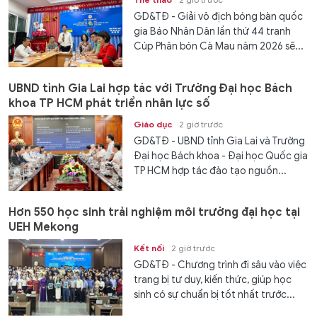
GD&TĐ - Giải vô địch bóng bàn quốc
gia Báo Nhân Dân lần thứ 44 tranh
Cúp Phân bón Cà Mau năm 2026 sẽ...
UBND tỉnh Gia Lai hợp tác với Trường Đại học Bách
khoa TP HCM phát triển nhân lực số
Giáo dục
2 giờ trước
GD&TĐ - UBND tỉnh Gia Lai và Trường
Đại học Bách khoa - Đại học Quốc gia
TP HCM hợp tác đào tạo nguồn...
Hơn 550 học sinh trải nghiệm môi trường đại học tại
UEH Mekong
Kết nối
2 giờ trước
GD&TĐ - Chương trình đi sâu vào việc
trang bị tư duy, kiến thức, giúp học
sinh có sự chuẩn bị tốt nhất trước...