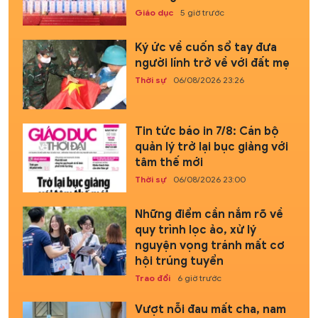
Giáo dục
5 giờ trước
Ký ức về cuốn sổ tay đưa
người lính trở về với đất mẹ
Thời sự
06/08/2026 23:26
Tin tức báo in 7/8: Cán bộ
quản lý trở lại bục giảng với
tâm thế mới
Thời sự
06/08/2026 23:00
Những điểm cần nắm rõ về
quy trình lọc ảo, xử lý
nguyện vọng tránh mất cơ
hội trúng tuyển
Trao đổi
6 giờ trước
Vượt nỗi đau mất cha, nam