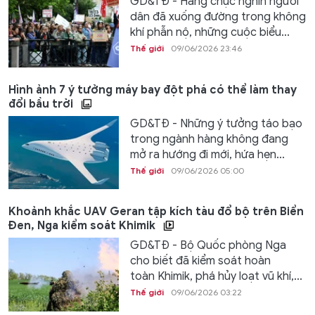
GD&TĐ - Hàng chục nghìn người
dân đã xuống đường trong không
khí phẫn nộ, những cuộc biểu...
Thế giới
09/06/2026 23:46
Hình ảnh 7 ý tưởng máy bay đột phá có thể làm thay
đổi bầu trời
GD&TĐ - Những ý tưởng táo bạo
trong ngành hàng không đang
mở ra hướng đi mới, hứa hẹn...
Thế giới
09/06/2026 05:00
Khoảnh khắc UAV Geran tập kích tàu đổ bộ trên Biển
Đen, Nga kiểm soát Khimik
GD&TĐ - Bộ Quốc phòng Nga
cho biết đã kiểm soát hoàn
toàn Khimik, phá hủy loạt vũ khí,...
Thế giới
09/06/2026 03:22