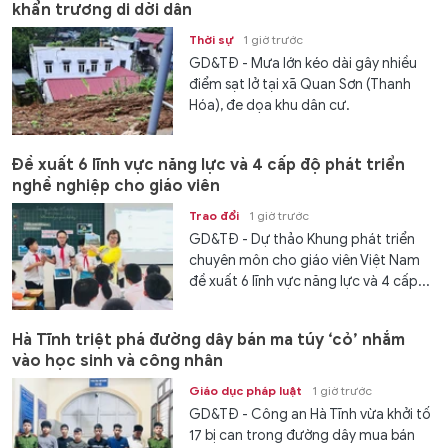
khẩn trương di dời dân
Thời sự
1 giờ trước
GD&TĐ - Mưa lớn kéo dài gây nhiều
điểm sạt lở tại xã Quan Sơn (Thanh
Hóa), đe dọa khu dân cư.
Đề xuất 6 lĩnh vực năng lực và 4 cấp độ phát triển
nghề nghiệp cho giáo viên
Trao đổi
1 giờ trước
GD&TĐ - Dự thảo Khung phát triển
chuyên môn cho giáo viên Việt Nam
đề xuất 6 lĩnh vực năng lực và 4 cấp...
Hà Tĩnh triệt phá đường dây bán ma túy ‘cỏ’ nhắm
vào học sinh và công nhân
Giáo dục pháp luật
1 giờ trước
GD&TĐ - Công an Hà Tĩnh vừa khởi tố
17 bị can trong đường dây mua bán