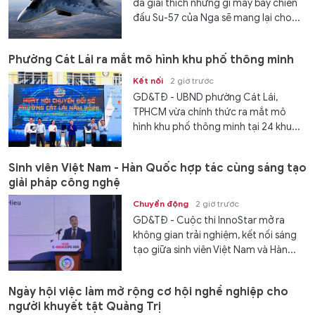
đã giải thích những gì máy bay chiến
đấu Su-57 của Nga sẽ mang lại cho...
Phường Cát Lái ra mắt mô hình khu phố thông minh
Kết nối
2 giờ trước
GD&TĐ - UBND phường Cát Lái,
TPHCM vừa chính thức ra mắt mô
hình khu phố thông minh tại 24 khu...
Sinh viên Việt Nam - Hàn Quốc hợp tác cùng sáng tạo
giải pháp công nghệ
Chuyển động
2 giờ trước
GD&TĐ - Cuộc thi InnoStar mở ra
không gian trải nghiệm, kết nối sáng
tạo giữa sinh viên Việt Nam và Hàn...
Ngày hội việc làm mở rộng cơ hội nghề nghiệp cho
người khuyết tật Quảng Trị