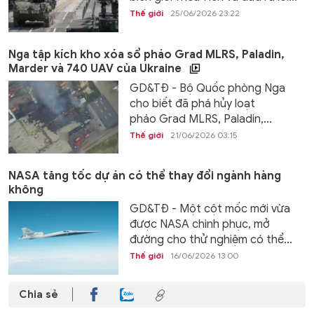
Thế giới
25/06/2026 23:22
Nga tập kích kho xóa sổ pháo Grad MLRS, Paladin,
Marder và 740 UAV của Ukraine
GD&TĐ - Bộ Quốc phòng Nga
cho biết đã phá hủy loạt
pháo Grad MLRS, Paladin,...
Thế giới
21/06/2026 03:15
NASA tăng tốc dự án có thể thay đổi ngành hàng
không
GD&TĐ - Một cột mốc mới vừa
được NASA chinh phục, mở
đường cho thử nghiệm có thể...
Thế giới
16/06/2026 13:00
Chia sẻ