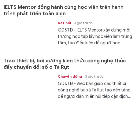
IELTS Mentor đồng hành cùng học viên trên hành
trình phát triển toàn diện
Kết nối
3 giờ trước
GD&TĐ - IELTS Mentor xây dựng môi
trường học tập lấy học viên làm trung
tâm, tạo điều kiện để người học...
Trao thiết bị, bồi dưỡng kiến thức công nghệ thúc
đẩy chuyển đổi số ở Tà Rụt
Chuyển động
3 giờ trước
GD&TĐ - Việc bàn giao các thiết bị
công nghệ tại xã Tà Rụt tạo nền tảng
để người dân miền núi tiếp cận dịch...
Quy định cơ cấu, chính sách nhân sự khi sắp xếp cơ
sở giáo dục công lập
Học đường
3 giờ trước