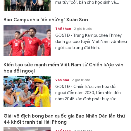
ma túy "cỏ", bán cho học sinh và...
Báo Campuchia ‘dè chừng’ Xuân Son
Thể thao
2 giờ trước
GD&TĐ - Trang Kampuchea Thmey
đánh giá cao tuyển Việt Nam với nhiều
ngôi sao trong đội hình.
Kiến tạo sức mạnh mềm Việt Nam từ Chiến lược văn
hóa đối ngoại
Văn hóa
2 giờ trước
GD&TĐ - Chiến lược văn hóa đối
ngoại đến năm 2030, tầm nhìn đến
năm 2045 xác định phát huy sức...
Giải vô địch bóng bàn quốc gia Báo Nhân Dân lần thứ
44 khởi tranh tại Hải Phòng
Thể thao
2 giờ trước