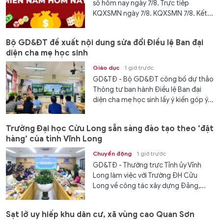
số hôm nay ngày 7/8. Trực tiếp
KQXSMN ngày 7/8. KQXSMN 7/8. Kết...
Bộ GD&ĐT đề xuất nội dung sửa đổi Điều lệ Ban đại
diện cha mẹ học sinh
Giáo dục
1 giờ trước
GD&TĐ - Bộ GD&ĐT công bố dự thảo
Thông tư ban hành Điều lệ Ban đại
diện cha mẹ học sinh lấy ý kiến góp ý...
Trường Đại học Cửu Long sẵn sàng đào tạo theo ‘đặt
hàng’ của tỉnh Vĩnh Long
Chuyển động
1 giờ trước
GD&TĐ - Thường trực Tỉnh ủy Vĩnh
Long làm việc với Trường ĐH Cửu
Long về công tác xây dựng Đảng,...
Sạt lở uy hiếp khu dân cư, xã vùng cao Quan Sơn