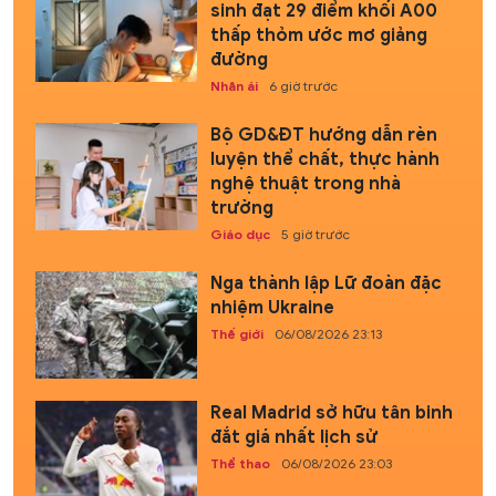
sinh đạt 29 điểm khối A00
thấp thỏm ước mơ giảng
đường
Nhân ái
6 giờ trước
Bộ GD&ĐT hướng dẫn rèn
luyện thể chất, thực hành
nghệ thuật trong nhà
trường
Giáo dục
5 giờ trước
Nga thành lập Lữ đoàn đặc
nhiệm Ukraine
Thế giới
06/08/2026 23:13
Real Madrid sở hữu tân binh
đắt giá nhất lịch sử
Thể thao
06/08/2026 23:03