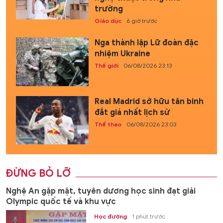
trường
Giáo dục
6 giờ trước
Nga thành lập Lữ đoàn đặc
nhiệm Ukraine
Thế giới
06/08/2026 23:13
Real Madrid sở hữu tân binh
đắt giá nhất lịch sử
Thể thao
06/08/2026 23:03
ĐỪNG BỎ LỠ
Nghệ An gặp mặt, tuyên dương học sinh đạt giải
Olympic quốc tế và khu vực
Học đường
1 phút trước