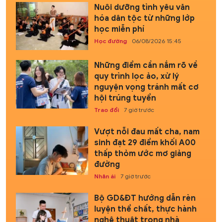
Nuôi dưỡng tình yêu văn
hóa dân tộc từ những lớp
học miễn phí
Học đường
06/08/2026 15:45
Những điểm cần nắm rõ về
quy trình lọc ảo, xử lý
nguyện vọng tránh mất cơ
hội trúng tuyển
Trao đổi
7 giờ trước
Vượt nỗi đau mất cha, nam
sinh đạt 29 điểm khối A00
thấp thỏm ước mơ giảng
đường
Nhân ái
7 giờ trước
Bộ GD&ĐT hướng dẫn rèn
luyện thể chất, thực hành
nghệ thuật trong nhà