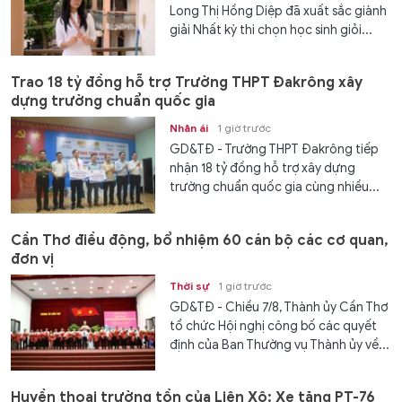
Long Thị Hồng Diệp đã xuất sắc giành
giải Nhất kỳ thi chọn học sinh giỏi...
Trao 18 tỷ đồng hỗ trợ Trường THPT Đakrông xây
dựng trường chuẩn quốc gia
Nhân ái
1 giờ trước
GD&TĐ - Trường THPT Đakrông tiếp
nhận 18 tỷ đồng hỗ trợ xây dựng
trường chuẩn quốc gia cùng nhiều...
Cần Thơ điều động, bổ nhiệm 60 cán bộ các cơ quan,
đơn vị
Thời sự
1 giờ trước
GD&TĐ - Chiều 7/8, Thành ủy Cần Thơ
tổ chức Hội nghị công bố các quyết
định của Ban Thường vụ Thành ủy về...
Huyền thoại trường tồn của Liên Xô: Xe tăng PT-76