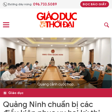
096.733.5089
Đường dây nóng:
ĐỌC BÁO GIẤY
Quang cảnh cuộc họp.
Giáo dục
Quảng Ninh chuẩn bị các