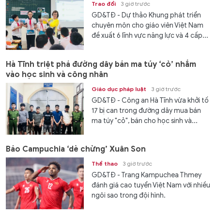
Trao đổi
3 giờ trước
GD&TĐ - Dự thảo Khung phát triển
chuyên môn cho giáo viên Việt Nam
đề xuất 6 lĩnh vực năng lực và 4 cấp...
Hà Tĩnh triệt phá đường dây bán ma túy ‘cỏ’ nhắm
vào học sinh và công nhân
Giáo dục pháp luật
3 giờ trước
GD&TĐ - Công an Hà Tĩnh vừa khởi tố
17 bị can trong đường dây mua bán
ma túy "cỏ", bán cho học sinh và...
Báo Campuchia ‘dè chừng’ Xuân Son
Thể thao
3 giờ trước
GD&TĐ - Trang Kampuchea Thmey
đánh giá cao tuyển Việt Nam với nhiều
ngôi sao trong đội hình.