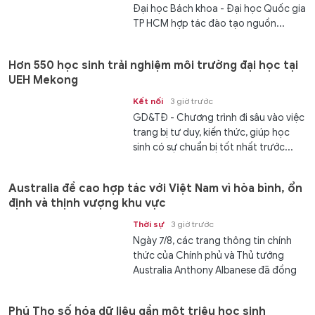
Đại học Bách khoa - Đại học Quốc gia
TP HCM hợp tác đào tạo nguồn...
Hơn 550 học sinh trải nghiệm môi trường đại học tại
UEH Mekong
Kết nối
3 giờ trước
GD&TĐ - Chương trình đi sâu vào việc
trang bị tư duy, kiến thức, giúp học
sinh có sự chuẩn bị tốt nhất trước...
Australia đề cao hợp tác với Việt Nam vì hòa bình, ổn
định và thịnh vượng khu vực
Thời sự
3 giờ trước
Ngày 7/8, các trang thông tin chính
thức của Chính phủ và Thủ tướng
Australia Anthony Albanese đã đồng
loạt đăng tải thông điệp trang trọng
chào đón chuyến thăm cấp Nhà nước
Phú Thọ số hóa dữ liệu gần một triệu học sinh
của...