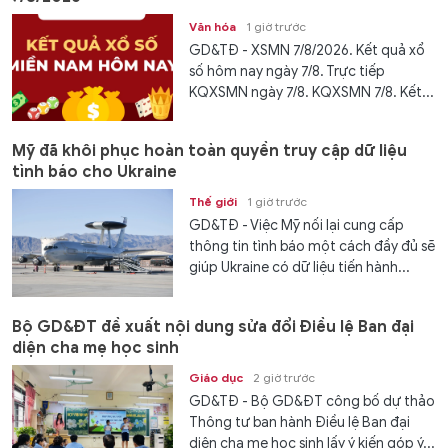
Văn hóa
1 giờ trước
GD&TĐ - XSMN 7/8/2026. Kết quả xổ
số hôm nay ngày 7/8. Trực tiếp
KQXSMN ngày 7/8. KQXSMN 7/8. Kết...
Mỹ đã khôi phục hoàn toàn quyền truy cập dữ liệu
tình báo cho Ukraine
Thế giới
1 giờ trước
GD&TĐ - Việc Mỹ nối lại cung cấp
thông tin tình báo một cách đầy đủ sẽ
giúp Ukraine có dữ liệu tiến hành...
Bộ GD&ĐT đề xuất nội dung sửa đổi Điều lệ Ban đại
diện cha mẹ học sinh
Giáo dục
2 giờ trước
GD&TĐ - Bộ GD&ĐT công bố dự thảo
Thông tư ban hành Điều lệ Ban đại
diện cha mẹ học sinh lấy ý kiến góp ý...