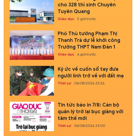
cho 328 thí sinh Chuyên
Tuyên Quang
Giáo dục
5 giờ trước
Phó Thủ tướng Phạm Thị
Thanh Trà dự lễ khởi công
Trường THPT Nam Đàn 1
Giáo dục
6 giờ trước
Ký ức về cuốn sổ tay đưa
người lính trở về với đất mẹ
Thời sự
06/08/2026 23:26
Tin tức báo in 7/8: Cán bộ
quản lý trở lại bục giảng với
tâm thế mới
Thời sự
06/08/2026 23:00