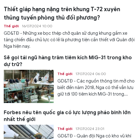
Thiết giáp hạng nặng trên khung T-72 xuyên
thủng tuyến phòng thủ đối phương?
Thế giới
16/07/2024 10:00
GD&TĐ - Những xe bọc thép chở quân sử dụng khung gầm xe
tăng chiến đấu chủ lực có lẽ là phương tiện cần thiết với Quân đội
Nga hiện nay.
Sẽ gọi tái ngũ hàng trăm tiêm kích MiG-31 trong kho
dự trữ?
Thế giới
17/07/2024 06:00
GD&TĐ - Các nguồn thông tin mở cho
biết đến năm 2018, Nga có thể vẫn lưu
giữ tới 130 tiêm kích MiG-31 trong...
Forbes nêu tên quốc gia có lực lượng pháo binh lớn
nhất thế giới
Thế giới
17/07/2024 23:01
GD&TĐ - Quân đội Nga có kho vũ khí