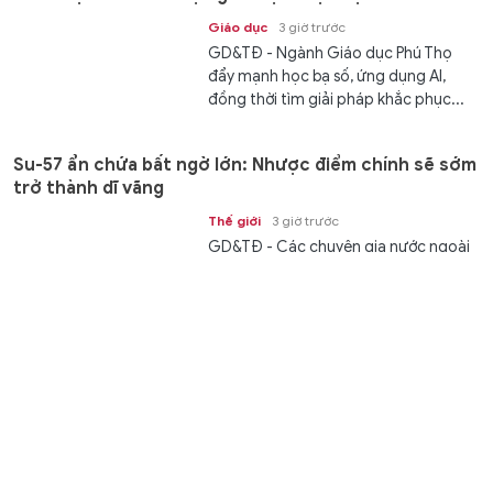
Giáo dục
3 giờ trước
GD&TĐ - Ngành Giáo dục Phú Thọ
đẩy mạnh học bạ số, ứng dụng AI,
đồng thời tìm giải pháp khắc phục...
Su-57 ẩn chứa bất ngờ lớn: Nhược điểm chính sẽ sớm
trở thành dĩ vãng
Thế giới
3 giờ trước
GD&TĐ - Các chuyên gia nước ngoài
đã giải thích những gì máy bay chiến
đấu Su-57 của Nga sẽ mang lại cho...
Phường Cát Lái ra mắt mô hình khu phố thông minh
Kết nối
4 giờ trước
GD&TĐ - UBND phường Cát Lái,
TPHCM vừa chính thức ra mắt mô
hình khu phố thông minh tại 24 khu...