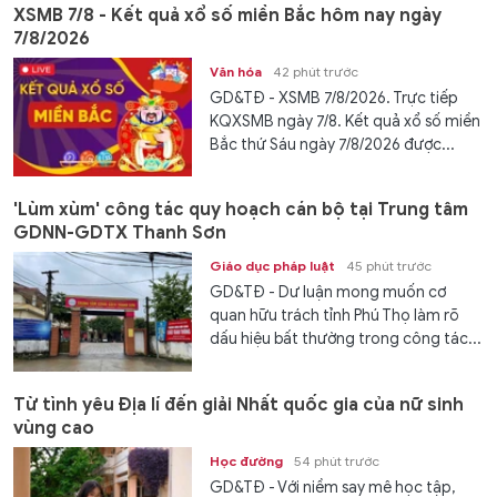
XSMB 7/8 - Kết quả xổ số miền Bắc hôm nay ngày
7/8/2026
Văn hóa
42 phút trước
GD&TĐ - XSMB 7/8/2026. Trực tiếp
KQXSMB ngày 7/8. Kết quả xổ số miền
Bắc thứ Sáu ngày 7/8/2026 được...
'Lùm xùm' công tác quy hoạch cán bộ tại Trung tâm
GDNN-GDTX Thanh Sơn
Giáo dục pháp luật
45 phút trước
GD&TĐ - Dư luận mong muốn cơ
quan hữu trách tỉnh Phú Thọ làm rõ
dấu hiệu bất thường trong công tác...
Từ tình yêu Địa lí đến giải Nhất quốc gia của nữ sinh
vùng cao
Học đường
54 phút trước
GD&TĐ - Với niềm say mê học tập,