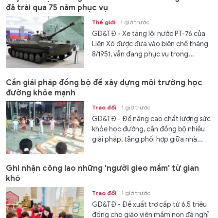
đã trải qua 75 năm phục vụ
Thế giới
1 giờ trước
GD&TĐ - Xe tăng lội nước PT-76 của
Liên Xô được đưa vào biên chế tháng
8/1951, vẫn đang phục vụ trong...
Cần giải pháp đồng bộ để xây dựng môi trường học
đường khỏe mạnh
Trao đổi
1 giờ trước
GD&TĐ - Để nâng cao chất lượng sức
khỏe học đường, cần đồng bộ nhiều
giải pháp, tăng phối hợp giữa nhà...
Ghi nhận công lao những 'người gieo mầm' từ gian
khó
Trao đổi
1 giờ trước
GD&TĐ - Đề xuất trợ cấp từ 6,5 triệu
đồng cho giáo viên mầm non đã nghỉ