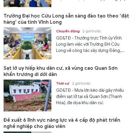
Trường Đại học Cửu Long sẵn sàng đào tạo theo ‘đặt
hàng’ của tỉnh Vĩnh Long
Chuyển động
2 giờ trước
GD&TĐ - Thường trực Tỉnh ủy Vĩnh
Long làm việc với Trường ĐH Cửu
Long về công tác xây dựng Đảng,...
Sạt lở uy hiếp khu dân cư, xã vùng cao Quan Sơn
khẩn trương di dời dân
Thời sự
2 giờ trước
GD&TĐ - Mưa lớn kéo dài gây nhiều
điểm sạt lở tại xã Quan Sơn (Thanh
Hóa), đe dọa khu dân cư.
Đề xuất 6 lĩnh vực năng lực và 4 cấp độ phát triển
nghề nghiệp cho giáo viên