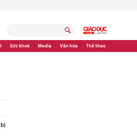
i
Sức khoẻ
Media
Văn hóa
Thể thao
pháp luật
 bị