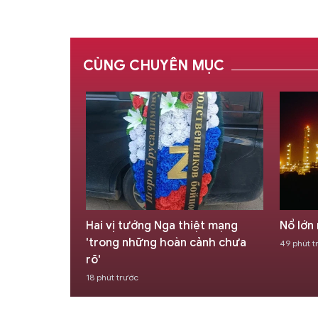
CÙNG CHUYÊN MỤC
 trong việc
Hai vị tướng Nga thiệt mạng
Nổ lớn
nhân?
'trong những hoàn cảnh chưa
49 phút t
rõ'
18 phút trước