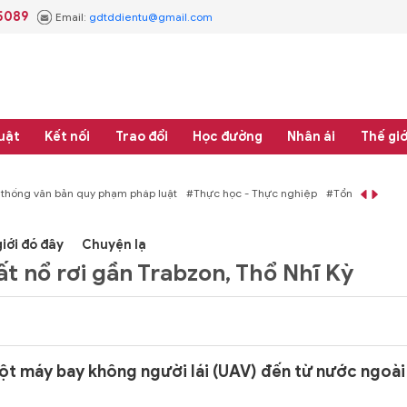
5089
Email:
gdtddientu@gmail.com
uật
Kết nối
Trao đổi
Học đường
Nhân ái
Thế giớ
háp luật
#Thực học - Thực nghiệp
#Tổng rà soát hệ thống văn bản quy phạm 
iới đó đây
Chuyện lạ
t nổ rơi gần Trabzon, Thổ Nhĩ Kỳ
ột máy bay không người lái (UAV) đến từ nước ngoài