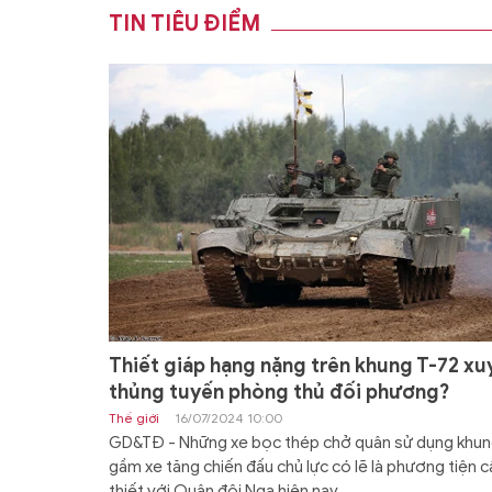
TIN TIÊU ĐIỂM
Thiết giáp hạng nặng trên khung T-72 xu
thủng tuyến phòng thủ đối phương?
Thế giới
16/07/2024 10:00
GD&TĐ - Những xe bọc thép chở quân sử dụng khu
gầm xe tăng chiến đấu chủ lực có lẽ là phương tiện c
thiết với Quân đội Nga hiện nay.