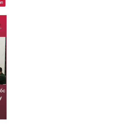
ận
uốc
Binh sĩ Nga cáo buộc cấp trên bỏ
y
tù họ vì từ chối chiến đấu
05/08/2026 12:00