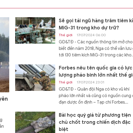
Sẽ gọi tái ngũ hàng trăm tiêm k
MiG-31 trong kho dự trữ?
Thế giới
17/07/2024 06:00
GD&TĐ - Các nguồn thông tin mở cho
biết đến năm 2018, Nga có thể vẫn lưu 
tới 130 tiêm kích MiG-31 trong các kho.
Forbes nêu tên quốc gia có lực
lượng pháo binh lớn nhất thế gi
Thế giới
17/07/2024 23:01
GD&TĐ - Quân đội Nga có kho vũ khí
pháo lớn nhất và cũng có nguồn cung
yên
đạn dược ổn định – Tạp chí Forbes...
Bài học quý giá từ phương tiện
ng
chủ chốt trong chiến dịch đặc
ần
biệt