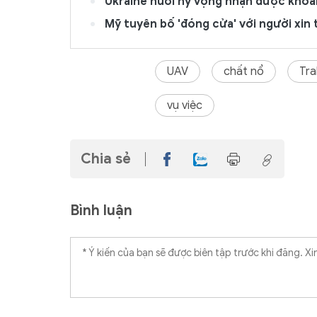
Ukraine nuôi hy vọng nhận được khoả
Mỹ tuyên bố 'đóng cửa' với người xin 
UAV
chất nổ
Tr
vụ việc
Chia sẻ
Bình luận