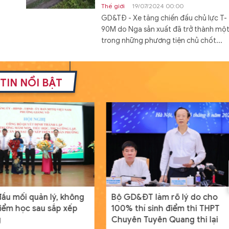
Thế giới
19/07/2024 00:00
GD&TĐ - Xe tăng chiến đấu chủ lực T-
90M do Nga sản xuất đã trở thành mộ
trong những phương tiện chủ chốt...
Đóng hàng loạt tàu đổ bộ Dự á
11711 với cấu hình mới
TIN NỔI BẬT
Thế giới
19/07/2024 08:00
GD&TĐ - Cấu hình mới của tàu đổ bộ 
án 11711 mang lại khả năng tác chiến c
hơn cho Hải quân Nga.
Nam sinh người Tày đỗ đầu khối
A01 tỉnh Lạng Sơn từng bỏ vòn
loại HSG quốc gia
Học đường
20/07/2024 00:04
GD&TĐ - Dù điều kiện học tập có phần
ầu mối quản lý, không
Bộ GD&ĐT làm rõ lý do cho
hạn chế nhưng, Dương Đình Thanh ngư
iểm học sau sắp xếp
100% thí sinh điểm thi THPT
dân tộc Tày vẫn sở hữu điểm số ba môn
g
Chuyên Tuyên Quang thi lại