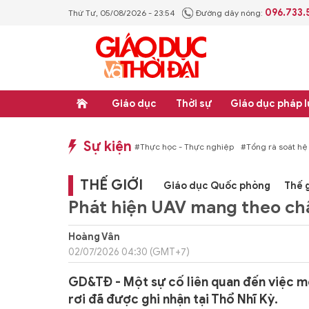
096.733.
Thứ Tư, 05/08/2026 - 23:54
Đường dây nóng:
Giáo dục
Thời sự
Giáo dục pháp l
Sự kiện
p luật
#Thực học - Thực nghiệp
#Tổng rà soát hệ thống văn bản quy phạm p
THẾ GIỚI
Giáo dục Quốc phòng
Thế g
Phát hiện UAV mang theo chấ
Hoàng Vân
02/07/2026 04:30 (GMT+7)
GD&TĐ - Một sự cố liên quan đến việc m
rơi đã được ghi nhận tại Thổ Nhĩ Kỳ.