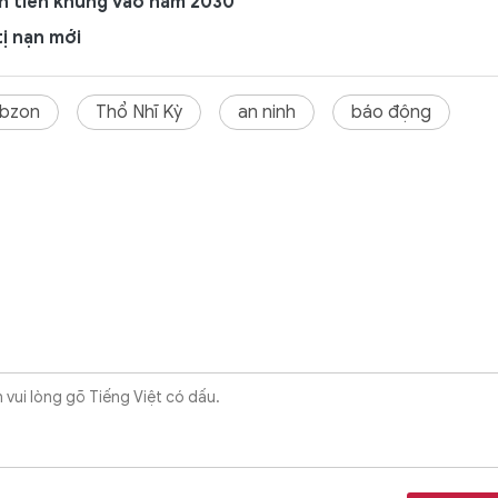
n tiền khủng vào năm 2030
tị nạn mới
abzon
Thổ Nhĩ Kỳ
an ninh
báo động