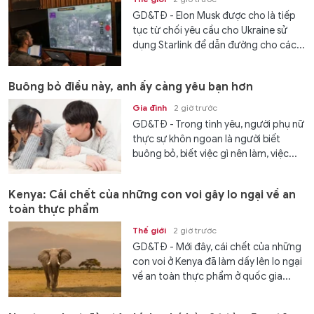
GD&TĐ - Elon Musk được cho là tiếp
tục từ chối yêu cầu cho Ukraine sử
dụng Starlink để dẫn đường cho các...
Buông bỏ điều này, anh ấy càng yêu bạn hơn
Gia đình
2 giờ trước
GD&TĐ - Trong tình yêu, người phụ nữ
thực sự khôn ngoan là người biết
buông bỏ, biết việc gì nên làm, việc...
Kenya: Cái chết của những con voi gây lo ngại về an
toàn thực phẩm
Thế giới
2 giờ trước
GD&TĐ - Mới đây, cái chết của những
con voi ở Kenya đã làm dấy lên lo ngại
về an toàn thực phẩm ở quốc gia...