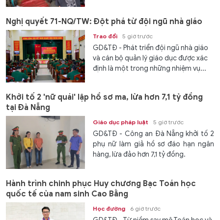
lượng nguồn...
Nghị quyết 71-NQ/TW: Đột phá từ đội ngũ nhà giáo
Trao đổi
5 giờ trước
GD&TĐ - Phát triển đội ngũ nhà giáo
và cán bộ quản lý giáo dục được xác
định là một trong những nhiệm vụ...
Khởi tố 2 'nữ quái' lập hồ sơ ma, lừa hơn 7,1 tỷ đồng
tại Đà Nẵng
Giáo dục pháp luật
5 giờ trước
GD&TĐ - Công an Đà Nẵng khởi tố 2
phụ nữ làm giả hồ sơ đáo hạn ngân
hàng, lừa đảo hơn 7,1 tỷ đồng.
Hành trình chinh phục Huy chương Bạc Toán học
quốc tế của nam sinh Cao Bằng
Học đường
6 giờ trước