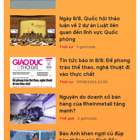
Ngày 8/8, Quốc hội thảo
luận về 2 dự án Luật liên
quan đến lĩnh vực Quốc
phòng
Thời sự
9 giờ trước
Tin tức báo in 8/8: Để phong
trào thể thao, nghệ thuật đi
vào thực chất
Thời sự
07/08/2026 23:00
Nguyên do doanh số bán
hàng của Rheinmetall tăng
mạnh?
Thế giới
2 giờ trước
Báo Anh khen ngợi cú đúp