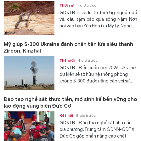
Thời sự
4 giờ trước
GD&TĐ - Do lũ từ thượng nguồn đổ
về, cầu tạm bắc qua sông Nậm Nơn
nối vào bản Yên Hòa (xã Mỹ Lý, Nghệ...
Mỹ giúp S-300 Ukraine đánh chặn tên lửa siêu thanh
Zircon, Kinzhal
Thế giới
4 giờ trước
GD&TĐ - Đến cuối năm 2026, Ukraine
dự kiến ​​sẽ sở hữu hệ thống phòng
không S-300 được nâng cấp với sự...
Đào tạo nghề sát thực tiễn, mở sinh kế bền vững cho
lao động vùng biên Đức Cơ
Kết nối
5 giờ trước
GD&TĐ - Đào tạo nghề sát nhu cầu
địa phương, Trung tâm GDNN-GDTX
Đức Cơ góp phần nâng cao chất