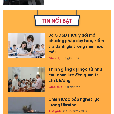
TIN NỔI BẬT
Bộ GD&ĐT lưu ý đổi mới
phương pháp dạy học, kiểm
tra đánh giá trong năm học
mới
Giáo dục
6 giờ trước
Thỉnh giảng đại học từ nhu
cầu nhân lực đến quản trị
chất lượng
Giáo dục
7 giờ trước
Chiến lược bóp nghẹt lực
lượng Ukraine
Thế giới
07/08/2026 23:08