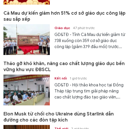
Cà Mau dự kiến giảm hơn 51% cơ sở giáo dục công lập
sau sắp xếp
Giáo dục
47 phút trước
GD&TĐ - Tỉnh Cà Mau dự kiến giảm từ
738 xuống còn 359 cơ sở giáo dục
công lập (giảm 379 đầu mối) trước...
Tháo gỡ khó khăn, nâng cao chất lượng giáo dục bền
vững khu vực ĐBSCL
Kết nối
1 giờ trước
GD&TĐ - Hội thảo khoa học tại Đồng
Tháp tập trung tìm giải pháp nâng
cao chất lượng đào tạo giáo viên,...
Elon Musk từ chối cho Ukraine dùng Starlink dẫn
đường cho các đòn tập kích
Thế giới
2 giờ trước