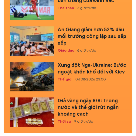
bàn thắng của Đình Bắc
Thể thao
2 giờ trước
An Giang giảm hơn 52% đầu
mối trường công lập sau sắp
xếp
Giáo dục
6 giờ trước
Xung đột Nga-Ukraine: Bước
ngoặt khốn khổ đối với Kiev
Thế giới
07/08/2026 23:00
Giá vàng ngày 8/8: Trong
nước và thế giới rút ngắn
khoảng cách
Thời sự
9 giờ trước