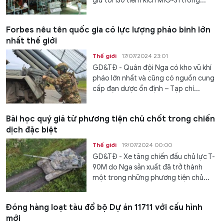
giữ tới 130 tiêm kích MiG-31 trong...
Forbes nêu tên quốc gia có lực lượng pháo binh lớn
nhất thế giới
Thế giới
17/07/2024 23:01
GD&TĐ - Quân đội Nga có kho vũ khí
pháo lớn nhất và cũng có nguồn cung
cấp đạn dược ổn định – Tạp chí...
Bài học quý giá từ phương tiện chủ chốt trong chiến
dịch đặc biệt
Thế giới
19/07/2024 00:00
GD&TĐ - Xe tăng chiến đấu chủ lực T-
90M do Nga sản xuất đã trở thành
một trong những phương tiện chủ...
Đóng hàng loạt tàu đổ bộ Dự án 11711 với cấu hình
mới