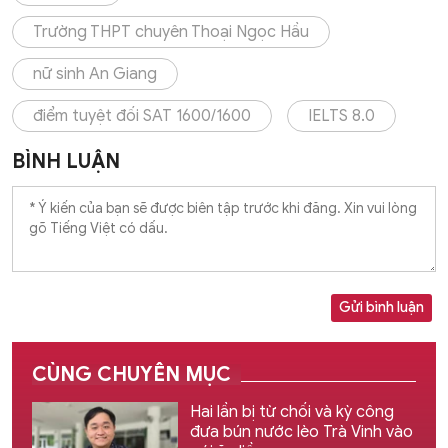
Trường THPT chuyên Thoại Ngọc Hầu
nữ sinh An Giang
điểm tuyệt đối SAT 1600/1600
IELTS 8.0
BÌNH LUẬN
Gửi bình luận
CÙNG CHUYÊN MỤC
Hai lần bị từ chối và kỳ công
đưa bún nước lèo Trà Vinh vào