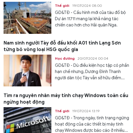
Thế giới
19/07/2024 08:00
GD&TĐ - Cấu hình mới của tàu đổ bộ
Dự án 11711 mang lại khả năng tác
chiến cao hơn cho Hải quân Nga.
Nam sinh người Tày đỗ đầu khối A01 tỉnh Lạng Sơn
từng bỏ vòng loại HSG quốc gia
Học đường
20/07/2024 00:04
GD&TĐ - Dù điều kiện học tập có phần
hạn chế nhưng, Dương Đình Thanh
người dân tộc Tày vẫn sở hữu điểm...
Tìm ra nguyên nhân máy tính chạy Windows toàn cầu
ngừng hoạt động
Thế giới
19/07/2024 13:19
GD&TĐ - Trong ngày, tình trạng ngừng
hoạt động của các thiết bị máy tính
chạy Windows được báo cáo ở nhiều...