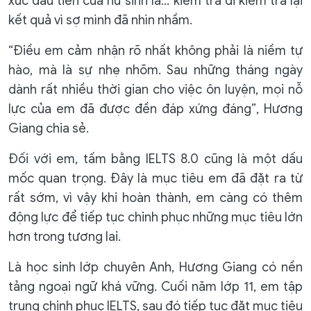
xúc đầu tiên của nữ sinh là... kiểm tra đi kiểm tra lại
kết quả vì sợ mình đã nhìn nhầm.
“Điều em cảm nhận rõ nhất không phải là niềm tự
hào, mà là sự nhẹ nhõm. Sau những tháng ngày
dành rất nhiều thời gian cho việc ôn luyện, mọi nỗ
lực của em đã được đền đáp xứng đáng”, Hương
Giang chia sẻ.
Đối với em, tấm bằng IELTS 8.0 cũng là một dấu
mốc quan trọng. Đây là mục tiêu em đã đặt ra từ
rất sớm, vì vậy khi hoàn thành, em càng có thêm
động lực để tiếp tục chinh phục những mục tiêu lớn
hơn trong tương lai.
Là học sinh lớp chuyên Anh, Hương Giang có nền
tảng ngoại ngữ khá vững. Cuối năm lớp 11, em tập
trung chinh phục IELTS, sau đó tiếp tục đặt mục tiêu