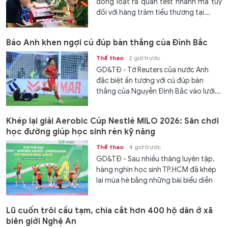
đồng loạt ra quân test nhanh ma túy
đối với hàng trăm tiểu thương tại...
Báo Anh khen ngợi cú đúp bàn thắng của Đình Bắc
Thể thao
2 giờ trước
GD&TĐ - Tờ Reuters của nước Anh
đặc biệt ấn tượng với cú đúp bàn
thắng của Nguyễn Đình Bắc vào lưới...
Khép lại giải Aerobic Cúp Nestlé MILO 2026: Sân chơi
học đường giúp học sinh rèn kỹ năng
Thể thao
4 giờ trước
GD&TĐ - Sau nhiều tháng luyện tập,
hàng nghìn học sinh TP.HCM đã khép
lại mùa hè bằng những bài biểu diễn
Aerobic sôi động tại...
Lũ cuốn trôi cầu tạm, chia cắt hơn 400 hộ dân ở xã
biên giới Nghệ An