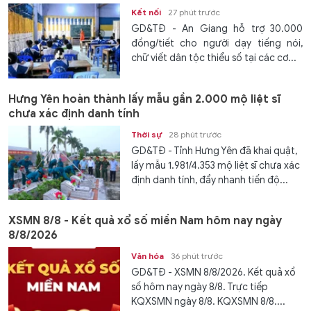
Kết nối
27 phút trước
GD&TĐ - An Giang hỗ trợ 30.000
đồng/tiết cho người dạy tiếng nói,
chữ viết dân tộc thiểu số tại các cơ...
Hưng Yên hoàn thành lấy mẫu gần 2.000 mộ liệt sĩ
chưa xác định danh tính
Thời sự
28 phút trước
GD&TĐ - Tỉnh Hưng Yên đã khai quật,
lấy mẫu 1.981/4.353 mộ liệt sĩ chưa xác
định danh tính, đẩy nhanh tiến độ...
XSMN 8/8 - Kết quả xổ số miền Nam hôm nay ngày
8/8/2026
Văn hóa
36 phút trước
GD&TĐ - XSMN 8/8/2026. Kết quả xổ
số hôm nay ngày 8/8. Trực tiếp
KQXSMN ngày 8/8. KQXSMN 8/8....