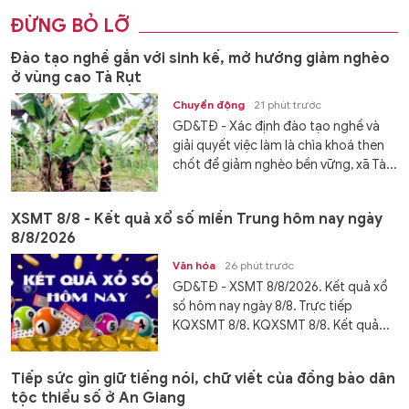
ĐỪNG BỎ LỠ
Đào tạo nghề gắn với sinh kế, mở hướng giảm nghèo
ở vùng cao Tà Rụt
Chuyển động
21 phút trước
GD&TĐ - Xác định đào tạo nghề và
giải quyết việc làm là chìa khoá then
chốt để giảm nghèo bền vững, xã Tà...
XSMT 8/8 - Kết quả xổ số miền Trung hôm nay ngày
8/8/2026
Văn hóa
26 phút trước
GD&TĐ - XSMT 8/8/2026. Kết quả xổ
số hôm nay ngày 8/8. Trực tiếp
KQXSMT 8/8. KQXSMT 8/8. Kết quả...
Tiếp sức gìn giữ tiếng nói, chữ viết của đồng bào dân
tộc thiểu số ở An Giang