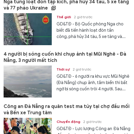
Nga tung loạt đòn tập kích, phá hủy 34 tàu, 5 xe tăng
và 77 pháo Ukraine
Thế giới
2 giờ trước
GD&TĐ - Bộ Quốc phòng Nga cho
biết đã tiến hành loạt đòn tấn
công, phá hủy 34 tàu, 5 xe tăng và...
4 người bị sóng cuốn khi chụp ảnh tại Mũi Nghê - Đà
Nẵng, 3 người mất tích
Thời sự
2 giờ trước
GD&TĐ - 6 người ra khu vực Mũi Nghê
(Đà Nẵng) chụp ảnh, tắm biển thì bất
ngờ bị sóng cuốn trôi 4 người. Sau...
Công an Đà Nẵng ra quân test ma túy tại chợ đầu mối
và Bến xe Trung tâm
Chuyển động
2 giờ trước
GD&TĐ - Lực lượng Công an Đà Nẵng