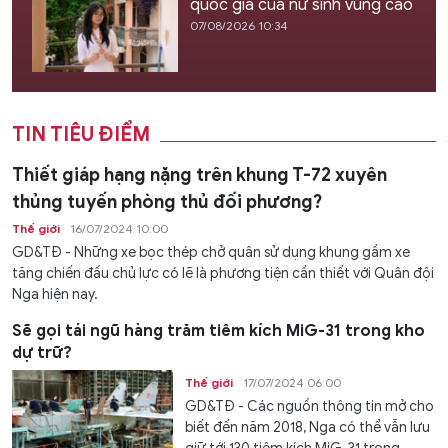
quốc gia của nữ sinh vùng cao
07/08/2026 10:34
TIN TIÊU ĐIỂM
Thiết giáp hạng nặng trên khung T-72 xuyên
thủng tuyến phòng thủ đối phương?
Thế giới
16/07/2024 10:00
GD&TĐ - Những xe bọc thép chở quân sử dụng khung gầm xe
tăng chiến đấu chủ lực có lẽ là phương tiện cần thiết với Quân đội
Nga hiện nay.
Sẽ gọi tái ngũ hàng trăm tiêm kích MiG-31 trong kho
dự trữ?
Thế giới
17/07/2024 06:00
GD&TĐ - Các nguồn thông tin mở cho
biết đến năm 2018, Nga có thể vẫn lưu