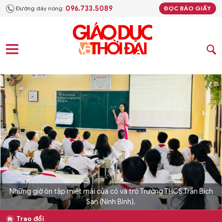
096.733.5089
Đường dây nóng:
ĐỌC BÁO GIẤY
Những giờ ôn tập miệt mài của cô và trò Trường THCS Trần Bích
San (Ninh Bình).
Trao đổi