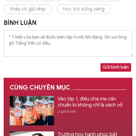
thầy cô giữ nhịp
học trò vững vàng
BÌNH LUẬN
Gửi bình luận
CÙNG CHUYÊN MỤC
Vào lớp 1, điều cha mẹ cần
chuẩn bị không chỉ là sách vở
2 giờ trước
Trường học hạnh phúc bắt