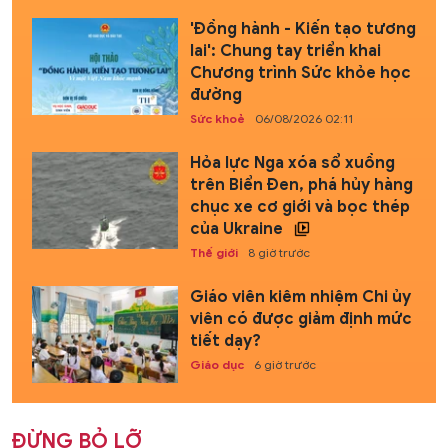
'Đồng hành - Kiến tạo tương
lai': Chung tay triển khai
Chương trình Sức khỏe học
đường
Sức khoẻ
06/08/2026 02:11
Hỏa lực Nga xóa sổ xuồng
trên Biển Đen, phá hủy hàng
chục xe cơ giới và bọc thép
của Ukraine
Thế giới
8 giờ trước
Giáo viên kiêm nhiệm Chi ủy
viên có được giảm định mức
tiết dạy?
Giáo dục
6 giờ trước
ĐỪNG BỎ LỠ