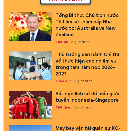
Tổng Bí thư, Chủ tịch nước
Tô Lâm sẽ thăm cấp Nhà
nước tới Australia và New
Zealand
Thời sự
5 giờ trước
Thủ tướng ban hành Chỉ thị
về thực hiện các nhiệm vụ
trọng tâm năm học 2026-
2027
Giáo dục
8 giờ trước
Bất ngờ lịch sử đối đầu giữa
tuyển Indonesia-Singapore
Thể thao
8 giờ trước
Máy bay vận tải quân sự KC-