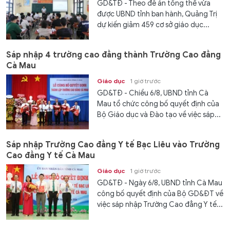
GD&TĐ - Theo đề án tổng thể vừa
được UBND tỉnh ban hành, Quảng Trị
dự kiến giảm 459 cơ sở giáo dục...
Sáp nhập 4 trường cao đẳng thành Trường Cao đẳng
Cà Mau
Giáo dục
1 giờ trước
GD&TĐ - Chiều 6/8, UBND tỉnh Cà
Mau tổ chức công bố quyết định của
Bộ Giáo dục và Đào tạo về việc sáp...
Sáp nhập Trường Cao đẳng Y tế Bạc Liêu vào Trường
Cao đẳng Y tế Cà Mau
Giáo dục
1 giờ trước
GD&TĐ - Ngày 6/8, UBND tỉnh Cà Mau
công bố quyết định của Bộ GD&ĐT về
việc sáp nhập Trường Cao đẳng Y tế...