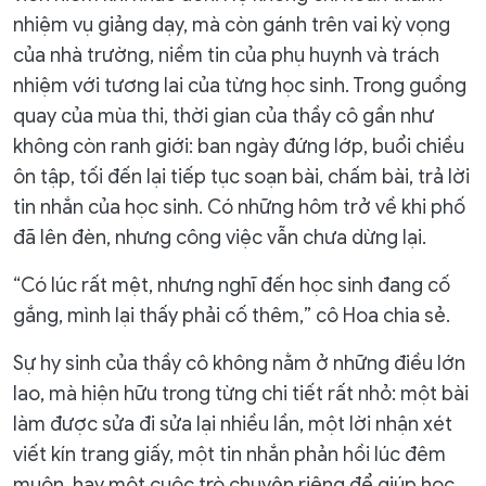
nhiệm vụ giảng dạy, mà còn gánh trên vai kỳ vọng
của nhà trường, niềm tin của phụ huynh và trách
nhiệm với tương lai của từng học sinh. Trong guồng
quay của mùa thi, thời gian của thầy cô gần như
không còn ranh giới: ban ngày đứng lớp, buổi chiều
ôn tập, tối đến lại tiếp tục soạn bài, chấm bài, trả lời
tin nhắn của học sinh. Có những hôm trở về khi phố
đã lên đèn, nhưng công việc vẫn chưa dừng lại.
“Có lúc rất mệt, nhưng nghĩ đến học sinh đang cố
gắng, mình lại thấy phải cố thêm,” cô Hoa chia sẻ.
Sự hy sinh của thầy cô không nằm ở những điều lớn
lao, mà hiện hữu trong từng chi tiết rất nhỏ: một bài
làm được sửa đi sửa lại nhiều lần, một lời nhận xét
viết kín trang giấy, một tin nhắn phản hồi lúc đêm
muộn, hay một cuộc trò chuyện riêng để giúp học