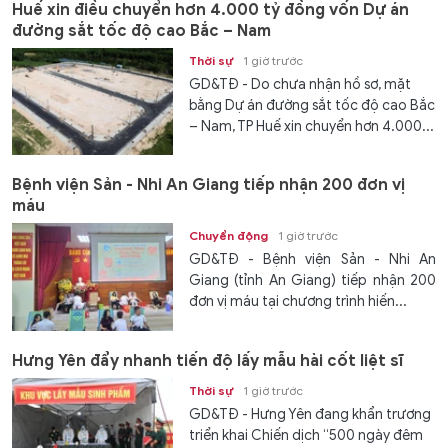
Huế xin điều chuyển hơn 4.000 tỷ đồng vốn Dự án
đường sắt tốc độ cao Bắc – Nam
Thời sự
1 giờ trước
GD&TĐ - Do chưa nhận hồ sơ, mặt
bằng Dự án đường sắt tốc độ cao Bắc
– Nam, TP Huế xin chuyển hơn 4.000...
Bệnh viện Sản - Nhi An Giang tiếp nhận 200 đơn vị
máu
Chuyển động
1 giờ trước
GD&TĐ - Bệnh viện Sản - Nhi An
Giang (tỉnh An Giang) tiếp nhận 200
đơn vị máu tại chương trình hiến...
Hưng Yên đẩy nhanh tiến độ lấy mẫu hài cốt liệt sĩ
Thời sự
1 giờ trước
GD&TĐ - Hưng Yên đang khẩn trương
triển khai Chiến dịch “500 ngày đêm