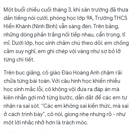
Một buổi chiều cuối tháng 3, khi sân trường đã thưa
dần tiếng nói cười, phòng học lớp 9A, Trường THCS
Hiển Khánh (Ninh Bình) vẫn sáng đèn. Trên bảng,
những dòng phấn trắng nối tiếp nhau, cẩn trọng, tỉ
mỉ. Dưới lớp, học sinh chăm chú theo dõi; em chống
cằm suy nghĩ, em ghi chép vội vàng như sợ bỏ lỡ
từng chi tiết.
Trên bục giảng, cô giáo Đào Hoàng Anh chậm rãi
chữa từng bài toán. Với câu hình học khiến nhiều
học sinh mắc lỗi, cô không vội đưa ra đáp án mà
kiên nhẫn gợi mở từng bước, dẫn dắt để các em tự
nhận ra sai sót. “Các em không sai kiến thức, mà sai
ở cách trình bày”, cô nói, giọng nhẹ nhưng rõ - như
một lời nhắc nhở hơn là trách móc.