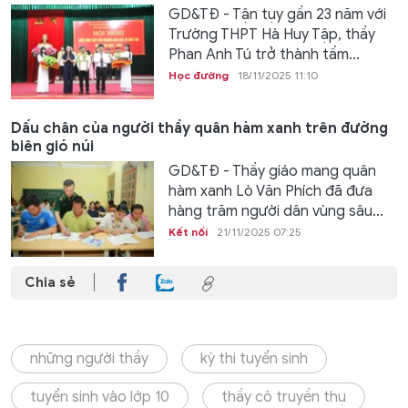
GD&TĐ - Tận tụy gần 23 năm với
Trường THPT Hà Huy Tập, thầy
Phan Anh Tú trở thành tấm...
Học đường
18/11/2025 11:10
Dấu chân của người thầy quân hàm xanh trên đường
biên gió núi
GD&TĐ - Thầy giáo mang quân
hàm xanh Lò Văn Phích đã đưa
hàng trăm người dân vùng sâu...
Kết nối
21/11/2025 07:25
Chia sẻ
những người thầy
kỳ thi tuyển sinh
tuyển sinh vào lớp 10
thầy cô truyền thụ