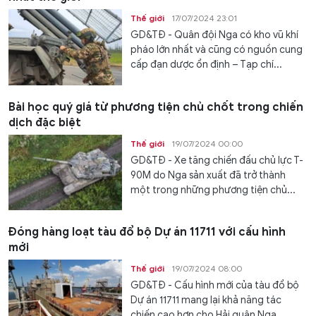
Thế giới
17/07/2024 23:01
GD&TĐ - Quân đội Nga có kho vũ khí
pháo lớn nhất và cũng có nguồn cung
cấp đạn dược ổn định – Tạp chí...
Bài học quý giá từ phương tiện chủ chốt trong chiến
dịch đặc biệt
Thế giới
19/07/2024 00:00
GD&TĐ - Xe tăng chiến đấu chủ lực T-
90M do Nga sản xuất đã trở thành
một trong những phương tiện chủ...
Đóng hàng loạt tàu đổ bộ Dự án 11711 với cấu hình
mới
Thế giới
19/07/2024 08:00
GD&TĐ - Cấu hình mới của tàu đổ bộ
Dự án 11711 mang lại khả năng tác
chiến cao hơn cho Hải quân Nga.