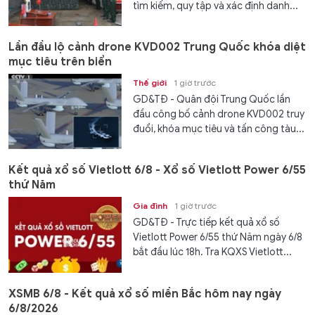
tìm kiếm, quy tập và xác định danh...
Lần đầu lộ cảnh drone KVD002 Trung Quốc khóa diệt
mục tiêu trên biển
Thế giới
1 giờ trước
GD&TĐ - Quân đội Trung Quốc lần
đầu công bố cảnh drone KVD002 truy
đuổi, khóa mục tiêu và tấn công tàu...
Kết quả xổ số Vietlott 6/8 - Xổ số Vietlott Power 6/55
thứ Năm
Gia đình
1 giờ trước
GD&TĐ - Trực tiếp kết quả xổ số
Vietlott Power 6/55 thứ Năm ngày 6/8
bắt đầu lúc 18h. Tra KQXS Vietlott...
XSMB 6/8 - Kết quả xổ số miền Bắc hôm nay ngày
6/8/2026