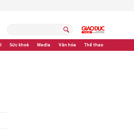
i
Sức khoẻ
Media
Văn hóa
Thể thao
pháp luật