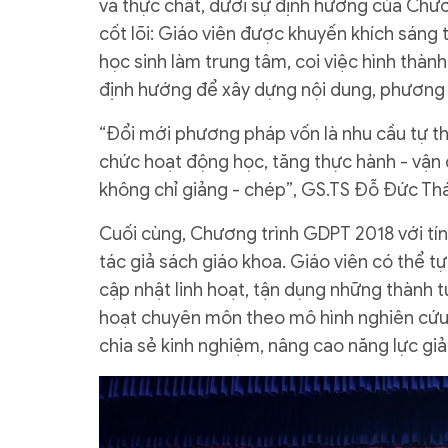
và thực chất, dưới sự định hướng của Chươ
cốt lõi: Giáo viên được khuyến khích sáng t
học sinh làm trung tâm, coi việc hình thàn
định hướng để xây dựng nội dung, phương 
“Đổi mới phương pháp vốn là nhu cầu tự thâ
chức hoạt động học, tăng thực hành - vận 
không chỉ giảng - chép”, GS.TS Đỗ Đức Thá
Cuối cùng, Chương trình GDPT 2018 với tí
tác giả sách giáo khoa. Giáo viên có thể tự
cập nhật linh hoạt, tận dụng những thành 
hoạt chuyên môn theo mô hình nghiên cứu 
chia sẻ kinh nghiệm, nâng cao năng lực gi