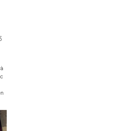
ổ
và
ợc
ên