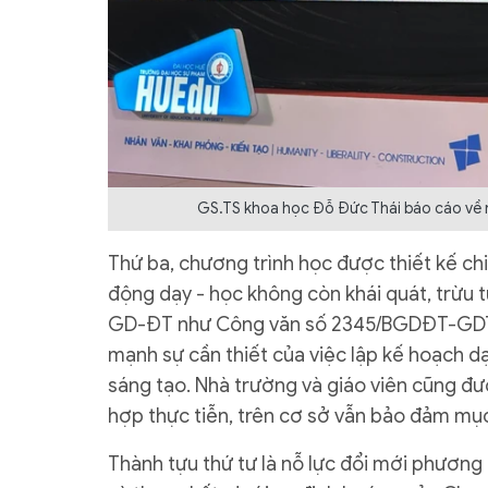
GS.TS khoa học Đỗ Đức Thái báo cáo về 
Thứ ba, chương trình học được thiết kế chi
động dạy - học không còn khái quát, trừu t
GD-ĐT như Công văn số 2345/BGDĐT-GDTH
mạnh sự cần thiết của việc lập kế hoạch d
sáng tạo. Nhà trường và giáo viên cũng đ
hợp thực tiễn, trên cơ sở vẫn bảo đảm mục
Thành tựu thứ tư là nỗ lực đổi mới phương