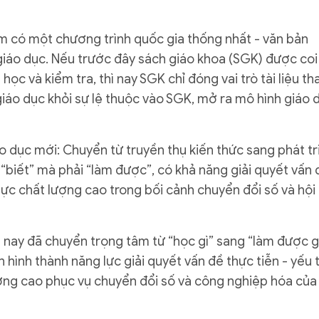
Nam có một chương trình quốc gia thống nhất - văn bản
giáo dục. Nếu trước đây sách giáo khoa (SGK) được coi
học và kiểm tra, thì nay SGK chỉ đóng vai trò tài liệu t
giáo dục khỏi sự lệ thuộc vào SGK, mở ra mô hình giáo 
áo dục mới: Chuyển từ truyền thụ kiến thức sang phát tr
“biết” mà phải “làm được”, có khả năng giải quyết vấn 
lực chất lượng cao trong bối cảnh chuyển đổi số và hội
 nay đã chuyển trọng tâm từ “học gì” sang “làm được gì
 hình thành năng lực giải quyết vấn đề thực tiễn - yếu 
ượng cao phục vụ chuyển đổi số và công nghiệp hóa của