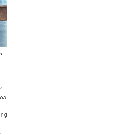
m
PT
hoa
ơng
ụ