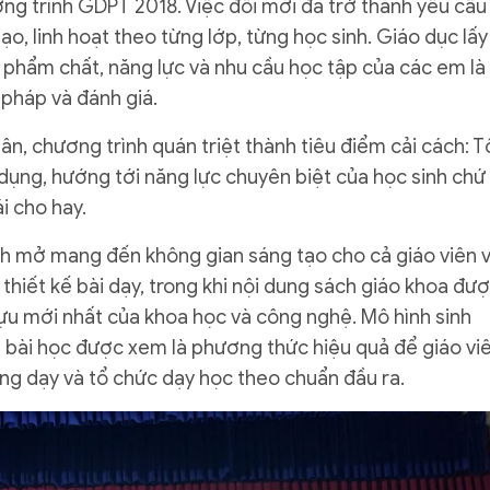
ng trình GDPT 2018. Việc đổi mới đã trở thành yêu cầu
ạo, linh hoạt theo từng lớp, từng học sinh. Giáo dục lấy
h phẩm chất, năng lực và nhu cầu học tập của các em là
pháp và đánh giá.
n, chương trình quán triệt thành tiêu điểm cải cách: T
dụng, hướng tới năng lực chuyên biệt của học sinh chứ
i cho hay.
nh mở mang đến không gian sáng tạo cho cả giáo viên 
 thiết kế bài dạy, trong khi nội dung sách giáo khoa đư
tựu mới nhất của khoa học và công nghệ. Mô hình sinh
bài học được xem là phương thức hiệu quả để giáo vi
ảng dạy và tổ chức dạy học theo chuẩn đầu ra.