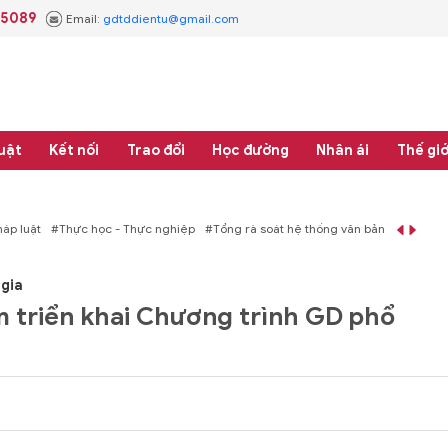
.5089
Email:
gdtddientu@gmail.com
uật
Kết nối
Trao đổi
Học đường
Nhân ái
Thế giớ
áp luật
#Thực học - Thực nghiệp
#Tổng rà soát hệ thống văn bản quy phạm 
gia
m triển khai Chương trình GD phổ