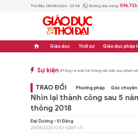
096.733
Thứ Bảy, 08/08/2026 - 07:48
Đường dây nóng:
Giáo dục
Thời sự
Giáo dục pháp l
Sự kiện
p luật
#Thực học - Thực nghiệp
#Tổng rà soát hệ thống văn bản quy phạm ph
TRAO ĐỔI
Phương pháp
Góc chuyên 
Nhìn lại thành công sau 5 nă
thông 2018
Đại Dương - Vi Đăng
23/08/2025 10:57 (GMT+7)