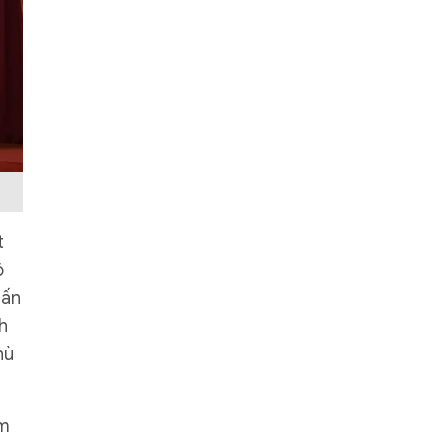
t
ộ
hấn
h
hù
âm