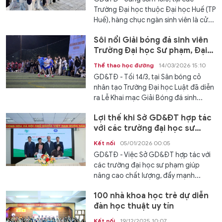
Trường Đại học thuộc Đại học Huế (TP
Huế), hàng chục ngàn sinh viên là cử...
Sôi nổi Giải bóng đá sinh viên
Trường Đại học Sư phạm, Đại
học Huế
Thể thao học đường
14/03/2026 15:10
GD&TĐ - Tối 14/3, tại Sân bóng cỏ
nhân tạo Trường Đại học Luật đã diễn
ra Lễ Khai mạc Giải Bóng đá sinh...
Lợi thế khi Sở GD&ĐT hợp tác
với các trường đại học sư
phạm
Kết nối
05/01/2026 00:05
GD&TĐ - Việc Sở GD&ĐT hợp tác với
các trường đại học sư phạm giúp
nâng cao chất lượng, đẩy mạnh...
100 nhà khoa học trẻ dự diễn
đàn học thuật uy tín
Kết nối
19/12/2025 10:07