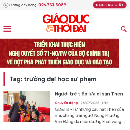
096.733.5089
Đường dây nóng:
ĐỌC BÁO GIẤY
Tag: trường đại học sư phạm
Người trẻ tiếp lửa di sản Then
Chuyển động
28/07/2026 11:42
GD&TĐ - Từ những câu hát Then của
mẹ, chàng trai người Nùng Phương
Văn Đằng đã nuôi dưỡng khát vọng...