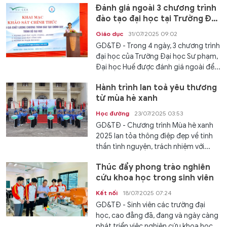
Đánh giá ngoài 3 chương trình
đào tạo đại học tại Trường Đại
học Sư phạm, ĐH Huế
Giáo dục
31/07/2025 09:02
GD&TĐ - Trong 4 ngày, 3 chương trình
đại học của Trường Đại học Sư phạm,
Đại học Huế được đánh giá ngoài để...
Hành trình lan toả yêu thương
từ mùa hè xanh
Học đường
23/07/2025 03:53
GD&TĐ - Chương trình Mùa hè xanh
2025 lan tỏa thông điệp đẹp về tinh
thần tình nguyện, trách nhiệm với...
Thúc đẩy phong trào nghiên
cứu khoa học trong sinh viên
Kết nối
18/07/2025 07:24
GD&TĐ - Sinh viên các trường đại
học, cao đẳng đã, đang và ngày càng
phát triển việc nghiên cứu khoa học...