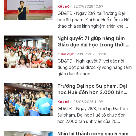
phúc
Kết nối
23/09/2025 10:59
GD&TĐ - Ngày 23/9, tại Trường Đại
học Sư phạm, Đại học Huế diễn ra Hội
thảo chia sẻ kinh nghiệm triển khai...
Nghị quyết 71 giúp nâng tầm
Giáo dục đại học trong thời kỳ
mới
Giáo dục
23/09/2025 09:30
GD&TĐ - Nghị quyết 71 với các nội
dung đột phá được kỳ vọng nâng tầm
giáo dục đại học.
Trường Đại học Sư phạm, Đại
học Huế đón hơn 2.000 tân
sinh viên nhập học
Kết nối
28/08/2025 11:09
GD&TĐ - Ngày 28/8, Trường Đại học
Sư phạm, Đại học Huế tổ chức đón
hơn 2.000 tân sinh viên của 20...
Nhìn lại thành công sau 5 năm