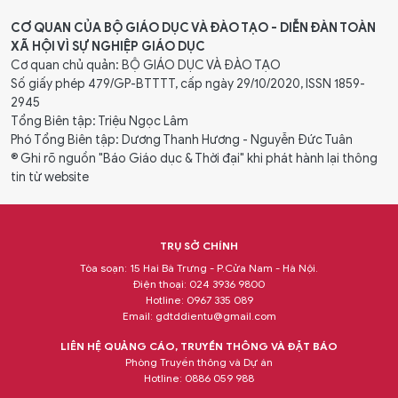
CƠ QUAN CỦA BỘ GIÁO DỤC VÀ ĐÀO TẠO - DIỄN ĐÀN TOÀN
XÃ HỘI VÌ SỰ NGHIỆP GIÁO DỤC
Cơ quan chủ quản: BỘ GIÁO DỤC VÀ ĐÀO TẠO
Số giấy phép 479/GP-BTTTT, cấp ngày 29/10/2020, ISSN 1859-
2945
Tổng Biên tập: Triệu Ngọc Lâm
Phó Tổng Biên tập: Dương Thanh Hương - Nguyễn Đức Tuân
® Ghi rõ nguồn "Báo Giáo dục & Thời đại" khi phát hành lại thông
tin từ website
TRỤ SỞ CHÍNH
Tòa soạn: 15 Hai Bà Trưng - P.Cửa Nam - Hà Nội.
Điện thoại: 024 3936 9800
Hotline: 0967 335 089
Email:
gdtddientu@gmail.com
LIÊN HỆ QUẢNG CÁO, TRUYỀN THÔNG VÀ ĐẶT BÁO
Phòng Truyền thông và Dự án
Hotline: 0886 059 988