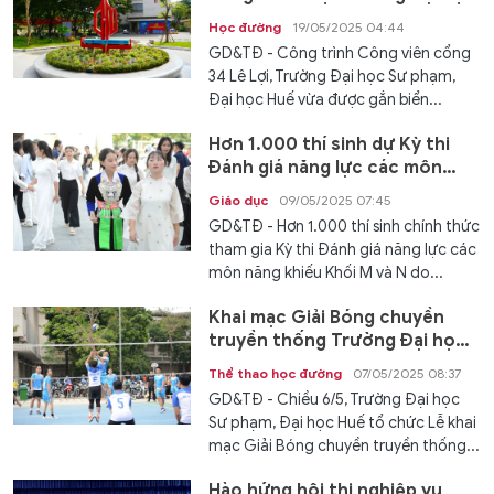
Sư phạm, Đại học Huế
Học đường
19/05/2025 04:44
GD&TĐ - Công trình Công viên cổng
34 Lê Lợi, Trường Đại học Sư phạm,
Đại học Huế vừa được gắn biển...
Hơn 1.000 thí sinh dự Kỳ thi
Đánh giá năng lực các môn
năng khiếu Khối M và N
Giáo dục
09/05/2025 07:45
GD&TĐ - Hơn 1.000 thí sinh chính thức
tham gia Kỳ thi Đánh giá năng lực các
môn năng khiếu Khối M và N do...
Khai mạc Giải Bóng chuyền
truyền thống Trường Đại học
Sư phạm, Đại học Huế
Thể thao học đường
07/05/2025 08:37
GD&TĐ - Chiều 6/5, Trường Đại học
Sư phạm, Đại học Huế tổ chức Lễ khai
mạc Giải Bóng chuyền truyền thống...
Hào hứng hội thi nghiệp vụ