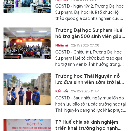
GD&TĐ - Ngày 19/12, Trường Đại học
Sư phạm, Đại học Huế tổ chức Hội
thảo quốc gia các nhà nghiên cứu...
Trường Đại học Sư phạm Huế
hỗ trợ gần 500 sinh viên gặp
khó khăn do lũ lịch sử
Nhân ái
02/11/2025 07:08
GD&TĐ - Chiều 1/11, Trường Đại học
Sư phạm Huế tổ chức buổi trao quà
hỗ trợ sinh viên bị ảnh hưởng trong...
Trường học Thái Nguyên nỗ
lực đưa sinh viên sớm trở lại
học tập an toàn sau lũ lụt
Kết nối
09/10/2025 11:47
GD&TĐ - Sau nhiều ngày mưa lớn do
hoàn lưu bão số 11, các trường học tại
Thái Nguyên đang nỗ lực khắc phục...
TP Huế chia sẻ kinh nghiệm
triển khai trường học hạnh