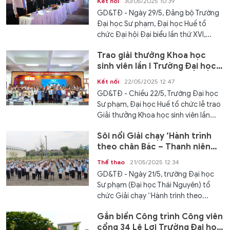
Kết nối
30/05/2025 10:39
GD&TĐ - Ngày 29/5, Đảng bộ Trường
Đại học Sư phạm, Đại học Huế tổ
chức Đại hội Đại biểu lần thứ XVI,...
Trao giải thưởng Khoa học
sinh viên lần I Trường Đại học
Sư phạm, Đại học Huế
Kết nối
22/05/2025 12:47
GD&TĐ - Chiều 22/5, Trường Đại học
Sư phạm, Đại học Huế tổ chức lễ trao
Giải thưởng Khoa học sinh viên lần...
Sôi nổi Giải chạy ‘Hành trình
theo chân Bác – Thanh niên
Việt Nam tiến bước’
Thể thao
21/05/2025 12:34
GD&TĐ - Ngày 21/5, trường Đại học
Sư phạm (Đại học Thái Nguyên) tổ
chức Giải chạy “Hành trình theo...
Gắn biển Công trình Công viên
cổng 34 Lê Lợi Trường Đại học