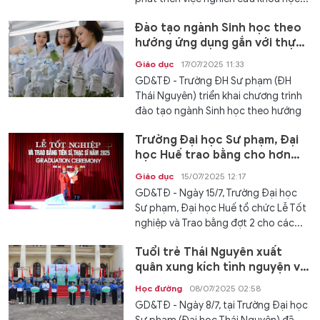
Đào tạo ngành Sinh học theo
hướng ứng dụng gắn với thực
tiễn và hội nhập quốc tế
Giáo dục
17/07/2025 11:33
GD&TĐ - Trường ĐH Sư phạm (ĐH
Thái Nguyên) triển khai chương trình
đào tạo ngành Sinh học theo hướng
ứng...
Trường Đại học Sư phạm, Đại
học Huế trao bằng cho hơn
300 tiến sĩ, thạc sĩ
Giáo dục
15/07/2025 12:17
GD&TĐ - Ngày 15/7, Trường Đại học
Sư phạm, Đại học Huế tổ chức Lễ Tốt
nghiệp và Trao bằng đợt 2 cho các...
Tuổi trẻ Thái Nguyên xuất
quân xung kích tình nguyện vì
cộng đồng
Học đường
08/07/2025 02:58
GD&TĐ - Ngày 8/7, tại Trường Đại học