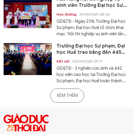
sinh viên Trường Đại học Sư
phạm, Đại học Huế
Học đường
27/04/2025 08:00
GD&TĐ - Ngày 27/4, Trường Đại học
Sư phạm, Đại học Huế tổ chức khai
mạc “Hội thi nghiệp vụ sinh viên lần...
Trường Đại học Sư phạm, Đại
học Huế trao bằng đến 445
tiến sĩ, thạc sĩ
Kết nối
20/04/2025 09:11
GD&TĐ - 3 nghiên cứu sinh và 442
học viên cao học tại Trường Đại học
Sư phạm, Đại học Huế hoàn thành...
XEM THÊM