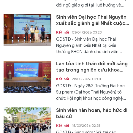
đội ngũ giáo giới tại Huế hướng về...
Sinh viên Đại học Thái Nguyên
xuất sắc giành giải Nhất cuộc
thi nghiên cứu KHCN
Kết nối
03/04/2026 03:23
GD&TĐ - Sinh viên Đại học Thái
Nguyên giành Giải Nhất tại Giải
thưởng KHCN dành cho sinh viên...
Lan tỏa tinh thần đổi mới sáng
tạo trong nghiên cứu khoa
học
Kết nối
28/03/2026 07:01
GD&TĐ - Ngày 28/3, Trường Đại học
Sư phạm (Đại học Thái Nguyên) tổ
chức Hội nghị khoa học công nghệ...
Sinh viên hân hoan, háo hức đi
bầu cử
Kết nối
15/03/2026 02:31
GD&TĐ - Sáng sớm 15/3, tại các