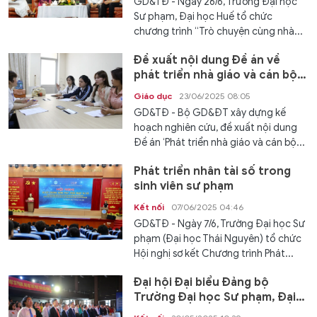
GD&TĐ - Ngày 26/6, Trường Đại học
Sư phạm, Đại học Huế tổ chức
chương trình “Trò chuyện cùng nhà...
Đề xuất nội dung Đề án về
phát triển nhà giáo và cán bộ
quản lý giáo dục mầm non
Giáo dục
23/06/2025 08:05
GD&TĐ - Bộ GD&ĐT xây dựng kế
hoạch nghiên cứu, đề xuất nội dung
Đề án ‘Phát triển nhà giáo và cán bộ...
Phát triển nhân tài số trong
sinh viên sư phạm
Kết nối
07/06/2025 04:46
GD&TĐ - Ngày 7/6, Trường Đại học Sư
phạm (Đại học Thái Nguyên) tổ chức
Hội nghị sơ kết Chương trình Phát...
Đại hội Đại biểu Đảng bộ
Trường Đại học Sư phạm, Đại
học Huế thành công tốt đẹp