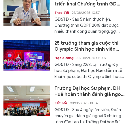
triển khai Chương trình GD
phổ thông 2018
Trao đổi
23/08/2025 10:57
GD&TĐ - Sau 5 năm thực hiện,
Chương trình GDPT 2018 đạt được
nhiều thành công quan trọng, gợi...
25 trường tham gia cuộc thi
Olympic Sinh học sinh viên
toàn quốc
Học đường
22/08/2025 05:48
GD&TĐ - Sáng 22/8, tại Trường Đại
học Sư phạm, Đại học Huế diễn ra Lễ
khai mạc cuộc thi Olympic Sinh học...
Trường Đại học Sư phạm, ĐH
Huế hoàn thành đánh giá ngoài
15 chương trình đào tạo
Kết nối
03/08/2025 13:54
GD&TĐ - Sau 4 ngày làm việc, Đoàn
chuyên gia đánh giá ngoài 3 chương
trình đào tạo tại Trường Đại học Sư...