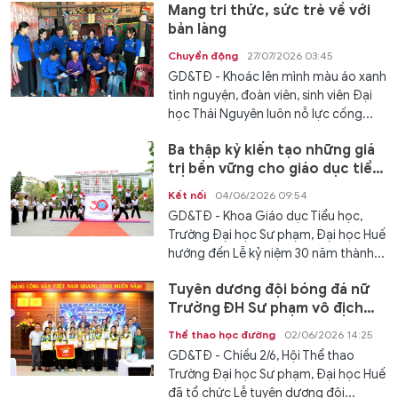
Mang tri thức, sức trẻ về với
bản làng
Chuyển động
27/07/2026 03:45
GD&TĐ - Khoác lên mình màu áo xanh
tình nguyện, đoàn viên, sinh viên Đại
học Thái Nguyên luôn nỗ lực cống...
Ba thập kỷ kiến tạo những giá
trị bền vững cho giáo dục tiểu
học
Kết nối
04/06/2026 09:54
GD&TĐ - Khoa Giáo dục Tiểu học,
Trường Đại học Sư phạm, Đại học Huế
hướng đến Lễ kỷ niệm 30 năm thành...
Tuyên dương đội bóng đá nữ
Trường ĐH Sư phạm vô địch
Giải sinh viên Huế 2026
Thể thao học đường
02/06/2026 14:25
GD&TĐ - Chiều 2/6, Hội Thể thao
Trường Đại học Sư phạm, Đại học Huế
đã tổ chức Lễ tuyên dương đội...