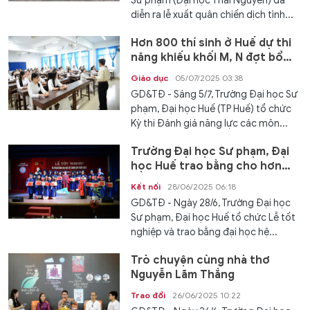
Sư phạm (Đại học Thái Nguyên) đã
diễn ra lễ xuất quân chiến dịch tình...
Hơn 800 thí sinh ở Huế dự thi
năng khiếu khối M, N đợt bổ
sung
Giáo dục
05/07/2025 03:38
GD&TĐ - Sáng 5/7, Trường Đại học Sư
phạm, Đại học Huế (TP Huế) tổ chức
Kỳ thi Đánh giá năng lực các môn...
Trường Đại học Sư phạm, Đại
học Huế trao bằng cho hơn
1.500 tân cử nhân
Kết nối
28/06/2025 06:18
GD&TĐ - Ngày 28/6, Trường Đại học
Sư phạm, Đại học Huế tổ chức Lễ tốt
nghiệp và trao bằng đại học hệ...
Trò chuyện cùng nhà thơ
Nguyễn Lãm Thắng
Trao đổi
26/06/2025 10:22