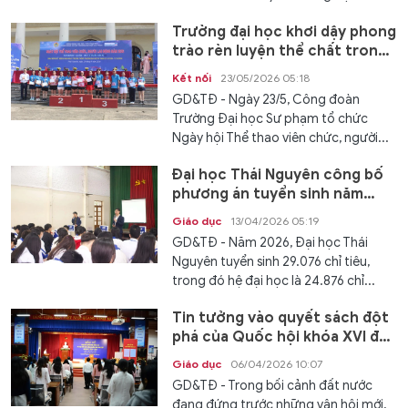
Trường đại học khơi dậy phong
trào rèn luyện thể chất trong
viên chức, người lao động
Kết nối
23/05/2026 05:18
GD&TĐ - Ngày 23/5, Công đoàn
Trường Đại học Sư phạm tổ chức
Ngày hội Thể thao viên chức, người...
Đại học Thái Nguyên công bố
phương án tuyển sinh năm
2026
Giáo dục
13/04/2026 05:19
GD&TĐ - Năm 2026, Đại học Thái
Nguyên tuyển sinh 29.076 chỉ tiêu,
trong đó hệ đại học là 24.876 chỉ...
Tin tưởng vào quyết sách đột
phá của Quốc hội khóa XVI đối
với giáo dục
Giáo dục
06/04/2026 10:07
GD&TĐ - Trong bối cảnh đất nước
đang đứng trước những vận hội mới,