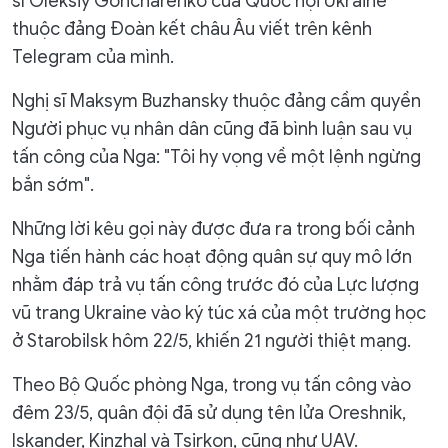
sĩ Oleksiy Goncharenko của Quốc hội Ukraine
thuộc đảng Đoàn kết châu Âu viết trên kênh
Telegram của mình.
Nghị sĩ Maksym Buzhansky thuộc đảng cầm quyền
Người phục vụ nhân dân cũng đã bình luận sau vụ
tấn công của Nga: "Tôi hy vọng về một lệnh ngừng
bắn sớm".
Những lời kêu gọi này được đưa ra trong bối cảnh
Nga tiến hành các hoạt động quân sự quy mô lớn
nhằm đáp trả vụ tấn công trước đó của Lực lượng
vũ trang Ukraine vào ký túc xá của một trường học
ở Starobilsk hôm 22/5, khiến 21 người thiệt mạng.
Theo Bộ Quốc phòng Nga, trong vụ tấn công vào
đêm 23/5, quân đội đã sử dụng tên lửa Oreshnik,
Iskander, Kinzhal và Tsirkon, cũng như UAV.