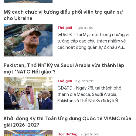
Mỹ cách chức vị tướng điều phối viện trợ quân sự
cho Ukraine
Thế giới
1 giờ trước
GD&TĐ - Tại Mỹ, một trong những vị
tướng cấp cao chịu trách nhiệm về
các hoạt động quân sự ở châu Âu...
Pakistan, Thổ Nhĩ Kỳ và Saudi Arabia vừa thành lập
một ‘NATO Hồi giáo’?
Thế giới
2 giờ trước
GD&TĐ - Ngày 7/8, tại thành phố
thánh địa Mecca, Saudi Arabia,
Pakistan và Thổ Nhĩ Kỳ đã ký kết...
Khởi động Kỳ thi Toán Ứng dụng Quốc tế VIAMC mùa
giải 2026–2027
Học đường
2 giờ trước