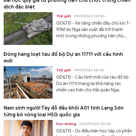
Bài học quý giá từ phương tiện chủ chốt trong chiến
dịch đặc biệt
Thế giới
19/07/2024 00:00
GD&TĐ - Xe tăng chiến đấu chủ lực T-
90M do Nga sản xuất đã trở thành
một trong những phương tiện chủ...
Đóng hàng loạt tàu đổ bộ Dự án 11711 với cấu hình
mới
Thế giới
19/07/2024 08:00
GD&TĐ - Cấu hình mới của tàu đổ bộ
Dự án 11711 mang lại khả năng tác
chiến cao hơn cho Hải quân Nga.
Nam sinh người Tày đỗ đầu khối A01 tỉnh Lạng Sơn
từng bỏ vòng loại HSG quốc gia
Học đường
20/07/2024 00:04
GD&TĐ - Dù điều kiện học tập có phần