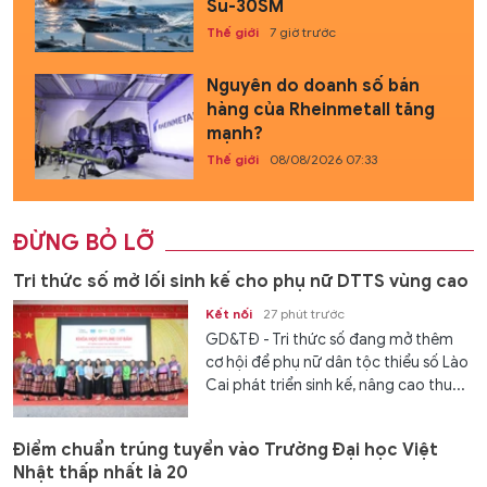
Su-30SM
Thế giới
7 giờ trước
Nguyên do doanh số bán
hàng của Rheinmetall tăng
mạnh?
Thế giới
08/08/2026 07:33
ĐỪNG BỎ LỠ
Tri thức số mở lối sinh kế cho phụ nữ DTTS vùng cao
Kết nối
27 phút trước
GD&TĐ - Tri thức số đang mở thêm
cơ hội để phụ nữ dân tộc thiểu số Lào
Cai phát triển sinh kế, nâng cao thu...
Điểm chuẩn trúng tuyển vào Trường Đại học Việt
Nhật thấp nhất là 20