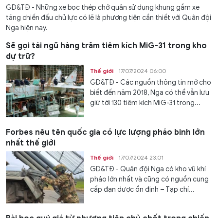
GD&TĐ - Những xe bọc thép chở quân sử dụng khung gầm xe
tăng chiến đấu chủ lực có lẽ là phương tiện cần thiết với Quân đội
Nga hiện nay.
Sẽ gọi tái ngũ hàng trăm tiêm kích MiG-31 trong kho
dự trữ?
Thế giới
17/07/2024 06:00
GD&TĐ - Các nguồn thông tin mở cho
biết đến năm 2018, Nga có thể vẫn lưu
giữ tới 130 tiêm kích MiG-31 trong...
Forbes nêu tên quốc gia có lực lượng pháo binh lớn
nhất thế giới
Thế giới
17/07/2024 23:01
GD&TĐ - Quân đội Nga có kho vũ khí
pháo lớn nhất và cũng có nguồn cung
cấp đạn dược ổn định – Tạp chí...