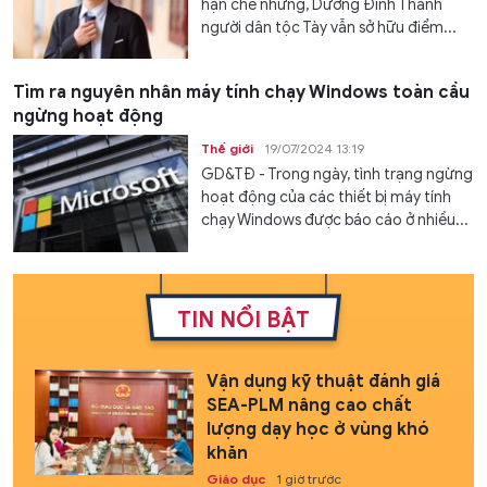
hạn chế nhưng, Dương Đình Thanh
người dân tộc Tày vẫn sở hữu điểm...
Tìm ra nguyên nhân máy tính chạy Windows toàn cầu
ngừng hoạt động
Thế giới
19/07/2024 13:19
GD&TĐ - Trong ngày, tình trạng ngừng
hoạt động của các thiết bị máy tính
chạy Windows được báo cáo ở nhiều...
TIN NỔI BẬT
Vận dụng kỹ thuật đánh giá
SEA-PLM nâng cao chất
lượng dạy học ở vùng khó
khăn
Giáo dục
1 giờ trước