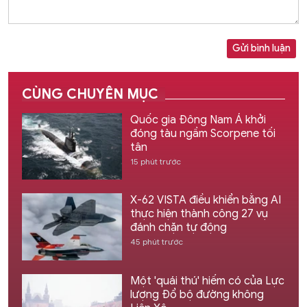
Gửi bình luận
CÙNG CHUYÊN MỤC
Quốc gia Đông Nam Á khởi
đóng tàu ngầm Scorpene tối
tân
15 phút trước
X-62 VISTA điều khiển bằng AI
thực hiện thành công 27 vụ
đánh chặn tự động
45 phút trước
Một 'quái thú' hiếm có của Lực
lượng Đổ bộ đường không