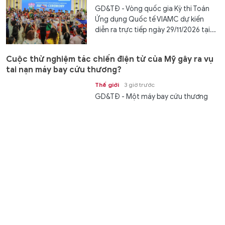
GD&TĐ - Vòng quốc gia Kỳ thi Toán
Ứng dụng Quốc tế VIAMC dự kiến
diễn ra trực tiếp ngày 29/11/2026 tại...
Cuộc thử nghiệm tác chiến điện tử của Mỹ gây ra vụ
tai nạn máy bay cứu thương?
Thế giới
3 giờ trước
GD&TĐ - Một máy bay cứu thương
Beechcraft King Air 90 đã bị rơi ở một
vùng núi hẻo lánh gần Ruidoso, New...
Nga dồn dập tập kích, Ukraine mất hàng chục khí tài
và 828 UAV
Thế giới
3 giờ trước
GD&TĐ - Bộ Quốc phòng Nga cho
biết đã phá hủy hàng chục khí tài và
828 UAV của Ukraine trong ngày và...