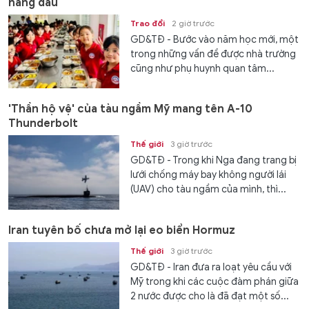
hàng đầu
Trao đổi
2 giờ trước
GD&TĐ - Bước vào năm học mới, một
trong những vấn đề được nhà trường
cũng như phụ huynh quan tâm...
'Thần hộ vệ' của tàu ngầm Mỹ mang tên A-10
Thunderbolt
Thế giới
3 giờ trước
GD&TĐ - Trong khi Nga đang trang bị
lưới chống máy bay không người lái
(UAV) cho tàu ngầm của mình, thì...
Iran tuyên bố chưa mở lại eo biển Hormuz
Thế giới
3 giờ trước
GD&TĐ - Iran đưa ra loạt yêu cầu với
Mỹ trong khi các cuộc đàm phán giữa
2 nước được cho là đã đạt một số...