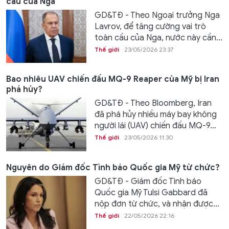
cầu của Nga
GD&TĐ - Theo Ngoại trưởng Nga
Lavrov, để tăng cường vai trò
toàn cầu của Nga, nước này cần...
Thế giới
23/05/2026 23:37
Bao nhiêu UAV chiến đấu MQ-9 Reaper của Mỹ bị Iran
phá hủy?
GD&TĐ - Theo Bloomberg, Iran
đã phá hủy nhiều máy bay không
người lái (UAV) chiến đấu MQ-9...
Thế giới
23/05/2026 11:30
Nguyên do Giám đốc Tình báo Quốc gia Mỹ từ chức?
GD&TĐ - Giám đốc Tình báo
Quốc gia Mỹ Tulsi Gabbard đã
nộp đơn từ chức, và nhận được...
Thế giới
22/05/2026 22:16