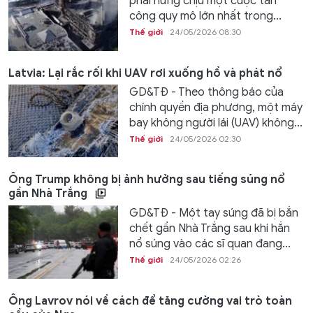
phải hứng chịu một cuộc tấn
công quy mô lớn nhất trong...
Thế giới
24/05/2026 08:30
Latvia: Lại rắc rối khi UAV rơi xuống hồ và phát nổ
GD&TĐ - Theo thông báo của
chính quyền địa phương, một máy
bay không người lái (UAV) không...
Thế giới
24/05/2026 02:30
Ông Trump không bị ảnh hưởng sau tiếng súng nổ
gần Nhà Trắng
GD&TĐ - Một tay súng đã bị bắn
chết gần Nhà Trắng sau khi hắn
nổ súng vào các sĩ quan đang...
Thế giới
24/05/2026 02:26
Ông Lavrov nói về cách để tăng cường vai trò toàn