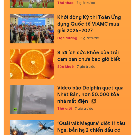
Thể thao
7 giờ trước
Khởi động Kỳ thi Toán Ứng
dụng Quốc tế VIAMC mùa
giải 2026–2027
Học đường
2 giờ trước
8 lợi ích sức khỏe của trái
cam bạn chưa bao giờ biết
Sức khoẻ
7 giờ trước
Video bão Dolphin quét qua
Nhật Bản, hơn 50.000 tòa
nhà mất điện
Thế giới
7 giờ trước
‘Quái vật Magura’ diệt 11 tàu
Nga, bắn hạ 2 chiến đấu cơ