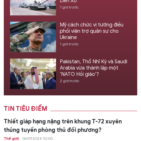
Liên Xô
1 giờ trước
Mỹ cách chức vị tướng điều
phối viện trợ quân sự cho
Ukraine
1 giờ trước
Pakistan, Thổ Nhĩ Kỳ và Saudi
Arabia vừa thành lập một
‘NATO Hồi giáo’?
2 giờ trước
TIN TIÊU ĐIỂM
Thiết giáp hạng nặng trên khung T-72 xuyên
thủng tuyến phòng thủ đối phương?
Thế giới
16/07/2024 10:00