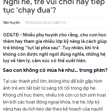
Nghỉ hè, trẻ vui chơi hay tiếp
tục 'chạy đua'?
Vân Huyền
17/06/2026 03:47 (GMT+7)
GD&TĐ - Nhiều phụ huynh cho rằng, cho con học
thêm hay tham gia nhiều lớp kỹ năng là cách giúp
trẻ không “tụt lại phía sau”. Tuy nhiên, khi trẻ
không còn được nghỉ ngơi đúng nghĩa, những hệ
lụy về tâm lý, cảm xúc có thể xuất hiện.
Sao con không có mùa hè như… trong phim?
Tại các thành phố lớn, không khó để bắt gặp hình
ảnh trẻ em tất bật từ sáng tới tối trong dịp hè.
Không chỉ học thêm, nhiều trẻ còn có lịch sinh hoạt
kín bởi các hoạt động ngoại khóa, trại hè, lớp kỹ
năng hay du lịch kéo dài theo kế hoạch của người