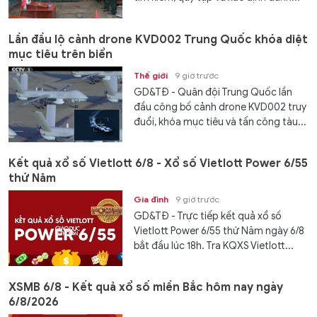
Lần đầu lộ cảnh drone KVD002 Trung Quốc khóa diệt
mục tiêu trên biển
Thế giới
9 giờ trước
GD&TĐ - Quân đội Trung Quốc lần
đầu công bố cảnh drone KVD002 truy
đuổi, khóa mục tiêu và tấn công tàu...
Kết quả xổ số Vietlott 6/8 - Xổ số Vietlott Power 6/55
thứ Năm
Gia đình
9 giờ trước
GD&TĐ - Trực tiếp kết quả xổ số
Vietlott Power 6/55 thứ Năm ngày 6/8
bắt đầu lúc 18h. Tra KQXS Vietlott...
XSMB 6/8 - Kết quả xổ số miền Bắc hôm nay ngày
6/8/2026