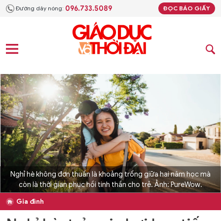
096.733.5089
Đường dây nóng:
ĐỌC BÁO GIẤY
Nghỉ hè không đơn thuần là khoảng trống giữa hai năm học mà
còn là thời gian phục hồi tinh thần cho trẻ. Ảnh: PureWow.
Gia đình