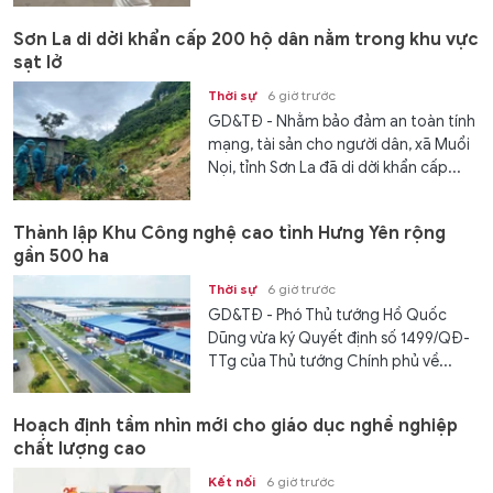
Sơn La di dời khẩn cấp 200 hộ dân nằm trong khu vực
sạt lở
Thời sự
6 giờ trước
GD&TĐ - Nhằm bảo đảm an toàn tính
mạng, tài sản cho người dân, xã Muổi
Nọi, tỉnh Sơn La đã di dời khẩn cấp...
Thành lập Khu Công nghệ cao tỉnh Hưng Yên rộng
gần 500 ha
Thời sự
6 giờ trước
GD&TĐ - Phó Thủ tướng Hồ Quốc
Dũng vừa ký Quyết định số 1499/QĐ-
TTg của Thủ tướng Chính phủ về...
Hoạch định tầm nhìn mới cho giáo dục nghề nghiệp
chất lượng cao
Kết nối
6 giờ trước