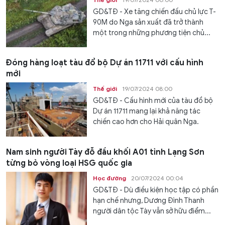
GD&TĐ - Xe tăng chiến đấu chủ lực T-
90M do Nga sản xuất đã trở thành
một trong những phương tiện chủ...
Đóng hàng loạt tàu đổ bộ Dự án 11711 với cấu hình
mới
Thế giới
19/07/2024 08:00
GD&TĐ - Cấu hình mới của tàu đổ bộ
Dự án 11711 mang lại khả năng tác
chiến cao hơn cho Hải quân Nga.
Nam sinh người Tày đỗ đầu khối A01 tỉnh Lạng Sơn
từng bỏ vòng loại HSG quốc gia
Học đường
20/07/2024 00:04
GD&TĐ - Dù điều kiện học tập có phần
hạn chế nhưng, Dương Đình Thanh
người dân tộc Tày vẫn sở hữu điểm...