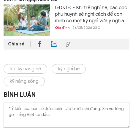
GD&TĐ - Khi trẻ nghỉ hè, các bậc
phụ huynh sẽ nghĩ cách để con
mình có một kỳ nghỉ vừa ý nghĩa...
Gia đình
26/05/2026 23:01
Chia sẻ
lớp kỹ năng hè
kỳ nghỉ hè
kỹ năng sống
BÌNH LUẬN