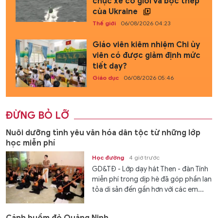
chục xe cơ giới và bọc thép
của Ukraine
Thế giới
06/08/2026 04:23
Giáo viên kiêm nhiệm Chi ủy
viên có được giảm định mức
tiết dạy?
Giáo dục
06/08/2026 05:46
ĐỪNG BỎ LỠ
Nuôi dưỡng tình yêu văn hóa dân tộc từ những lớp
học miễn phí
Học đường
4 giờ trước
GD&TĐ - Lớp dạy hát Then - đàn Tính
miễn phí trong dịp hè đã góp phần lan
tỏa di sản đến gần hơn với các em...