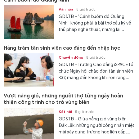
Cánh buồm đỏ Quảng Ninh
Văn hóa
5 giờ trước
GD&TĐ - "Cánh buồm đỏ Quảng
Ninh” không phải là bài thơ cầu kỳ về
thủ pháp nghệ thuật, nhưng lại...
Hàng trăm tân sinh viên cao đẳng đến nhập học
Chuyển động
5 giờ trước
GD&TĐ - Trường Cao đẳng iSPACE tổ
chức Ngày hội chào đón tân sinh viên
K37, mang đến không khí rộn ràng...
Vượt nắng gió, những người thợ từng ngày hoàn
thiện công trình cho trò vùng biên
Kết nối
5 giờ trước
GD&TĐ - Giữa nắng gió vùng biên
Đắk Lắk, những người công nhân miệt
mài xây dựng trường học liên cấp,...