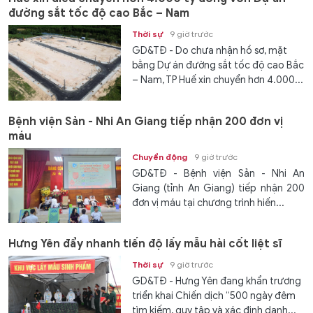
đường sắt tốc độ cao Bắc – Nam
Thời sự
9 giờ trước
GD&TĐ - Do chưa nhận hồ sơ, mặt
bằng Dự án đường sắt tốc độ cao Bắc
– Nam, TP Huế xin chuyển hơn 4.000...
Bệnh viện Sản - Nhi An Giang tiếp nhận 200 đơn vị
máu
Chuyển động
9 giờ trước
GD&TĐ - Bệnh viện Sản - Nhi An
Giang (tỉnh An Giang) tiếp nhận 200
đơn vị máu tại chương trình hiến...
Hưng Yên đẩy nhanh tiến độ lấy mẫu hài cốt liệt sĩ
Thời sự
9 giờ trước
GD&TĐ - Hưng Yên đang khẩn trương
triển khai Chiến dịch “500 ngày đêm
tìm kiếm, quy tập và xác định danh...