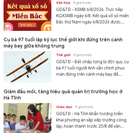
Văn hóa
9 giờ trước
GD&TĐ - XSMB 6/8/2026. Trực tiếp
KQXSMB ngày 6/8. Kết quả xổ số miền
Bắc thứ Năm ngày 6/8/2026 được...
Cụ bà 97 tuổi lập kỷ lục thế giới khi đứng trên cánh
máy bay giữa không trung
Thế giới
9 giờ trước
GD&TĐ - Bất chấp từng bị đột quỵ, cụ
bà 97 tuổi người Anh vẫn chinh phục
màn đứng trên cánh máy bay để...
Giảm đầu mối, tăng hiệu quả quản trị trường học ở
Hà Tĩnh
Giáo dục
9 giờ trước
GD&TĐ - Hà Tĩnh khẩn trương triển
khai phương án sắp xếp trường công
lập, hoàn thành trước 20/8 để vận...