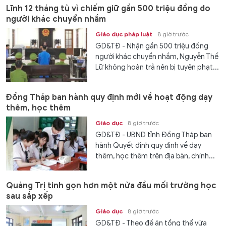
Lĩnh 12 tháng tù vì chiếm giữ gần 500 triệu đồng do
người khác chuyển nhầm
Giáo dục pháp luật
8 giờ trước
GD&TĐ - Nhận gần 500 triệu đồng
người khác chuyển nhầm, Nguyễn Thế
Lữ không hoàn trả nên bị tuyên phạt...
Đồng Tháp ban hành quy định mới về hoạt động dạy
thêm, học thêm
Giáo dục
8 giờ trước
GD&TĐ - UBND tỉnh Đồng Tháp ban
hành Quyết định quy định về dạy
thêm, học thêm trên địa bàn, chính...
Quảng Trị tinh gọn hơn một nửa đầu mối trường học
sau sắp xếp
Giáo dục
8 giờ trước
GD&TĐ - Theo đề án tổng thể vừa