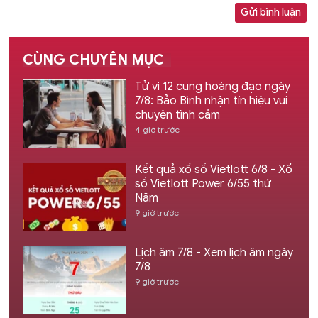
Gửi bình luận
CÙNG CHUYÊN MỤC
Tử vi 12 cung hoàng đạo ngày
7/8: Bảo Bình nhận tín hiệu vui
chuyện tình cảm
4 giờ trước
Kết quả xổ số Vietlott 6/8 - Xổ
số Vietlott Power 6/55 thứ
Năm
9 giờ trước
Lịch âm 7/8 - Xem lịch âm ngày
7/8
9 giờ trước