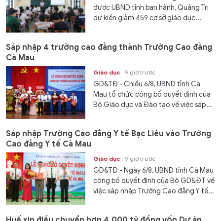
được UBND tỉnh ban hành, Quảng Trị
dự kiến giảm 459 cơ sở giáo dục...
Sáp nhập 4 trường cao đẳng thành Trường Cao đẳng
Cà Mau
Giáo dục
9 giờ trước
GD&TĐ - Chiều 6/8, UBND tỉnh Cà
Mau tổ chức công bố quyết định của
Bộ Giáo dục và Đào tạo về việc sáp...
Sáp nhập Trường Cao đẳng Y tế Bạc Liêu vào Trường
Cao đẳng Y tế Cà Mau
Giáo dục
9 giờ trước
GD&TĐ - Ngày 6/8, UBND tỉnh Cà Mau
công bố quyết định của Bộ GD&ĐT về
việc sáp nhập Trường Cao đẳng Y tế...
Huế xin điều chuyển hơn 4.000 tỷ đồng vốn Dự án