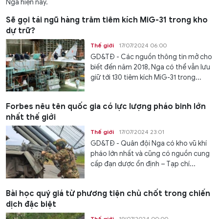
Nga hiện nay.
Sẽ gọi tái ngũ hàng trăm tiêm kích MiG-31 trong kho
dự trữ?
Thế giới
17/07/2024 06:00
GD&TĐ - Các nguồn thông tin mở cho
biết đến năm 2018, Nga có thể vẫn lưu
giữ tới 130 tiêm kích MiG-31 trong...
Forbes nêu tên quốc gia có lực lượng pháo binh lớn
nhất thế giới
Thế giới
17/07/2024 23:01
GD&TĐ - Quân đội Nga có kho vũ khí
pháo lớn nhất và cũng có nguồn cung
cấp đạn dược ổn định – Tạp chí...
Bài học quý giá từ phương tiện chủ chốt trong chiến
dịch đặc biệt
Thế giới
19/07/2024 00:00