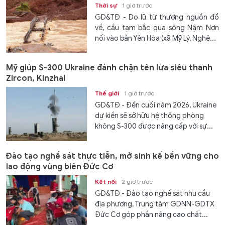
Thời sự
1 giờ trước
GD&TĐ - Do lũ từ thượng nguồn đổ
về, cầu tạm bắc qua sông Nậm Nơn
nối vào bản Yên Hòa (xã Mỹ Lý, Nghệ...
Mỹ giúp S-300 Ukraine đánh chặn tên lửa siêu thanh
Zircon, Kinzhal
Thế giới
1 giờ trước
GD&TĐ - Đến cuối năm 2026, Ukraine
dự kiến ​​sẽ sở hữu hệ thống phòng
không S-300 được nâng cấp với sự...
Đào tạo nghề sát thực tiễn, mở sinh kế bền vững cho
lao động vùng biên Đức Cơ
Kết nối
2 giờ trước
GD&TĐ - Đào tạo nghề sát nhu cầu
địa phương, Trung tâm GDNN-GDTX
Đức Cơ góp phần nâng cao chất...