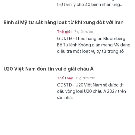
trợ tâm lý cho 40 bệnh nhân ung...
Binh sĩ Mỹ tự sát hàng loạt từ khi xung đột với Iran
Thế giới
7 giờ trước
GD&TĐ - Theo hãng tin Bloomberg,
Bộ Tư lệnh Không gian mạng Mỹ đang
điều tra một loạt vụ tự tử trong số
các nhân viên của mình trong...
U20 Việt Nam đón tin vui ở giải châu Á
Thể thao
8 giờ trước
GD&TĐ - U20 Việt Nam sẽ được thi
đấu vòng loại U20 châu Á 2027 trên
sân nhà.
Man United chiêu mộ tiền đạo của Brentford
Thể thao
8 giờ trước
GD&TĐ - Tiền đạo Igor Thiago của