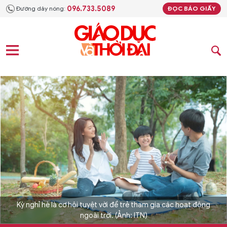
096.733.5089
Đường dây nóng:
ĐỌC BÁO GIẤY
Kỳ nghỉ hè là cơ hội tuyệt vời để trẻ tham gia các hoạt động
ngoài trời. (Ảnh: ITN)