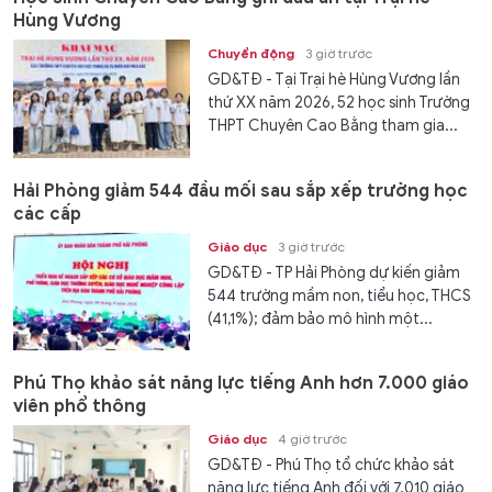
Hùng Vương
Chuyển động
3 giờ trước
GD&TĐ - Tại Trại hè Hùng Vương lần
thứ XX năm 2026, 52 học sinh Trường
THPT Chuyên Cao Bằng tham gia...
Hải Phòng giảm 544 đầu mối sau sắp xếp trường học
các cấp
Giáo dục
3 giờ trước
GD&TĐ - TP Hải Phòng dự kiến giảm
544 trường mầm non, tiểu học, THCS
(41,1%); đảm bảo mô hình một...
Phú Thọ khảo sát năng lực tiếng Anh hơn 7.000 giáo
viên phổ thông
Giáo dục
4 giờ trước
GD&TĐ - Phú Thọ tổ chức khảo sát
năng lực tiếng Anh đối với 7.010 giáo