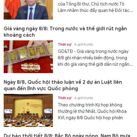
của Tổng Bí thư, Chủ tịch nước Tô
Lâm nhằm thúc đẩy quan hệ Đối tác...
Giá vàng ngày 8/8: Trong nước và thế giới rút ngắn
khoảng cách
Thời sự
6 giờ trước
GD&TĐ - Giá vàng trong nước ngày
8/8 ghi nhận nhiều biến động, trong
khi đó giá vàng thế giới dần rút ngắn...
Ngày 8/8, Quốc hội thảo luận về 2 dự án Luật liên
quan đến lĩnh vực Quốc phòng
Thời sự
6 giờ trước
Theo chương trình Kỳ họp không
thường lệ thứ Nhất, Quốc hội Khóa
XVI, ngày 8/8 Quốc hội họp phiên
toàn...
Dự báo thời tiết 8/8: Bắc Bộ ngày nóng, Nam Bộ mưa