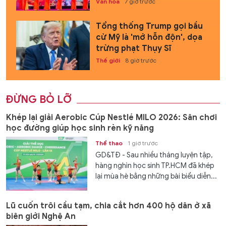
Văn hóa
7 giờ trước
Tổng thống Trump gọi bầu
cử Mỹ là 'mớ hỗn độn', dọa
trừng phạt Thụy Sĩ
Thế giới
8 giờ trước
ĐỪNG BỎ LỠ
Khép lại giải Aerobic Cúp Nestlé MILO 2026: Sân chơi
học đường giúp học sinh rèn kỹ năng
Thể thao
1 giờ trước
GD&TĐ - Sau nhiều tháng luyện tập,
hàng nghìn học sinh TP.HCM đã khép
lại mùa hè bằng những bài biểu diễn...
Lũ cuốn trôi cầu tạm, chia cắt hơn 400 hộ dân ở xã
biên giới Nghệ An