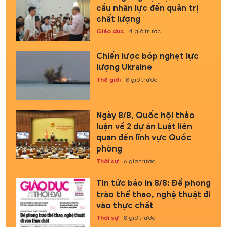
cầu nhân lực đến quản trị
chất lượng
Giáo dục
4 giờ trước
Chiến lược bóp nghẹt lực
lượng Ukraine
Thế giới
8 giờ trước
Ngày 8/8, Quốc hội thảo
luận về 2 dự án Luật liên
quan đến lĩnh vực Quốc
phòng
Thời sự
6 giờ trước
Tin tức báo in 8/8: Để phong
trào thể thao, nghệ thuật đi
vào thực chất
Thời sự
8 giờ trước