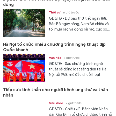
dông
Thời sự
6 giờ trước
GD&TĐ - Dự báo thời tiết ngày 8/8,
Bắc Bộ ngày nắng, Nam Bộ chiều và
tối mưa rào và dông rải rác, cục bộ...
Hà Nội tổ chức nhiều chương trình nghệ thuật dịp
Quốc khánh
Văn hóa
7 giờ trước
GD&TĐ - Sáu chương trình nghệ
thuật sẽ đồng loạt sáng đèn tại Hà
Nội tối 19/8, mở đầu chuỗi hoạt
động...
Tiếp sức tinh thần cho người bệnh ung thư và thân
nhân
Sức khoẻ
7 giờ trước
GD&TĐ - Chiều 7/8, Bệnh viện Nhân
dân Gia Định tổ chức chương trình hỗ