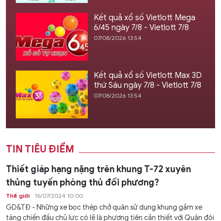
Kết quả xổ số Vietlott Mega
6/45 ngày 7/8 - Vietlott 7/8
07/08/2026 13:54
Kết quả xổ số Vietlott Max 3D
thứ Sáu ngày 7/8 - Vietlott 7/8
07/08/2026 13:54
TIN TIÊU ĐIỂM
Thiết giáp hạng nặng trên khung T-72 xuyên
thủng tuyến phòng thủ đối phương?
Thế giới
16/07/2024 10:00
GD&TĐ - Những xe bọc thép chở quân sử dụng khung gầm xe
tăng chiến đấu chủ lực có lẽ là phương tiện cần thiết với Quân đội