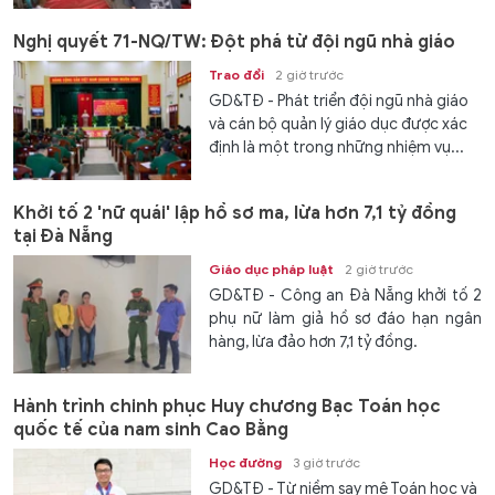
Nghị quyết 71-NQ/TW: Đột phá từ đội ngũ nhà giáo
Trao đổi
2 giờ trước
GD&TĐ - Phát triển đội ngũ nhà giáo
và cán bộ quản lý giáo dục được xác
định là một trong những nhiệm vụ...
Khởi tố 2 'nữ quái' lập hồ sơ ma, lừa hơn 7,1 tỷ đồng
tại Đà Nẵng
Giáo dục pháp luật
2 giờ trước
GD&TĐ - Công an Đà Nẵng khởi tố 2
phụ nữ làm giả hồ sơ đáo hạn ngân
hàng, lừa đảo hơn 7,1 tỷ đồng.
Hành trình chinh phục Huy chương Bạc Toán học
quốc tế của nam sinh Cao Bằng
Học đường
3 giờ trước
GD&TĐ - Từ niềm say mê Toán học và