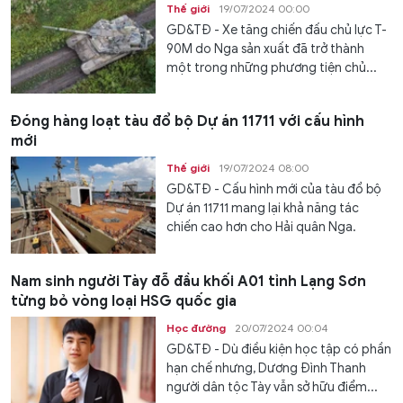
Thế giới
19/07/2024 00:00
GD&TĐ - Xe tăng chiến đấu chủ lực T-
90M do Nga sản xuất đã trở thành
một trong những phương tiện chủ...
Đóng hàng loạt tàu đổ bộ Dự án 11711 với cấu hình
mới
Thế giới
19/07/2024 08:00
GD&TĐ - Cấu hình mới của tàu đổ bộ
Dự án 11711 mang lại khả năng tác
chiến cao hơn cho Hải quân Nga.
Nam sinh người Tày đỗ đầu khối A01 tỉnh Lạng Sơn
từng bỏ vòng loại HSG quốc gia
Học đường
20/07/2024 00:04
GD&TĐ - Dù điều kiện học tập có phần
hạn chế nhưng, Dương Đình Thanh
người dân tộc Tày vẫn sở hữu điểm...