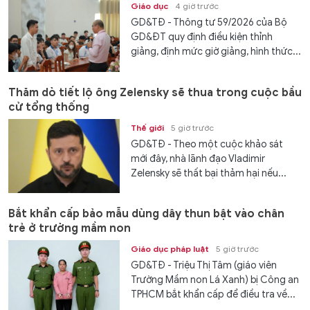
Giáo dục
4 giờ trước
GD&TĐ - Thông tư 59/2026 của Bộ
GD&ĐT quy định điều kiện thỉnh
giảng, định mức giờ giảng, hình thức...
Thăm dò tiết lộ ông Zelensky sẽ thua trong cuộc bầu
cử tổng thống
Thế giới
5 giờ trước
GD&TĐ - Theo một cuộc khảo sát
mới đây, nhà lãnh đạo Vladimir
Zelensky sẽ thất bại thảm hại nếu...
Bắt khẩn cấp bảo mẫu dùng dây thun bật vào chân
trẻ ở trường mầm non
Giáo dục pháp luật
5 giờ trước
GD&TĐ - Triệu Thị Tâm (giáo viên
Trường Mầm non Lá Xanh) bị Công an
TPHCM bắt khẩn cấp để điều tra về...