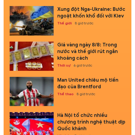
Xung đột Nga-Ukraine: Bước
ngoặt khốn khổ đối với Kiev
Thế giới
8 giờ trước
Giá vàng ngày 8/8: Trong
nước và thế giới rút ngắn
khoảng cách
Thời sự
6 giờ trước
Man United chiêu mộ tiền
đạo của Brentford
Thể thao
8 giờ trước
Hà Nội tổ chức nhiều
chương trình nghệ thuật dịp
Quốc khánh