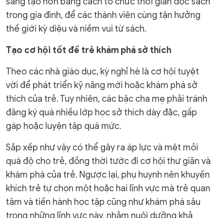
sáng tạo hơn bằng cách tổ chức thời gian đọc sách
trong gia đình, để các thành viên cùng tận hưởng
thế giới kỳ diệu và niềm vui từ sách.
Tạo cơ hội tốt để trẻ khám phá sở thích
Theo các nhà giáo dục, kỳ nghỉ hè là cơ hội tuyệt
vời để phát triển kỹ năng mới hoặc khám phá sở
thích của trẻ. Tuy nhiên, các bậc cha mẹ phải tránh
đăng ký quá nhiều lớp học sở thích dày đặc, gấp
gáp hoặc luyện tập quá mức.
Sắp xếp như vậy có thể gây ra áp lực và mệt mỏi
quá độ cho trẻ, đồng thời tước đi cơ hội thư giãn và
khám phá của trẻ. Ngược lại, phụ huynh nên khuyến
khích trẻ tự chọn một hoặc hai lĩnh vực mà trẻ quan
tâm và tiến hành học tập cũng như khám phá sâu
trong những lĩnh vực này, nhằm nuôi dưỡng khả