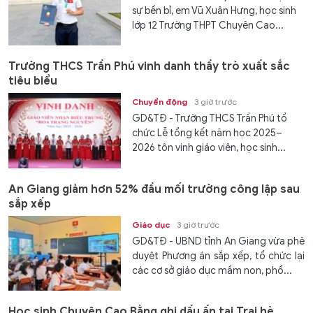
sự bền bỉ, em Vũ Xuân Hưng, học sinh
lớp 12 Trường THPT Chuyên Cao...
Trường THCS Trần Phú vinh danh thầy trò xuất sắc
tiêu biểu
Chuyển động
3 giờ trước
GD&TĐ - Trường THCS Trần Phú tổ
chức Lễ tổng kết năm học 2025–
2026 tôn vinh giáo viên, học sinh...
An Giang giảm hơn 52% đầu mối trường công lập sau
sắp xếp
Giáo dục
3 giờ trước
GD&TĐ - UBND tỉnh An Giang vừa phê
duyệt Phương án sắp xếp, tổ chức lại
các cơ sở giáo dục mầm non, phổ...
Học sinh Chuyên Cao Bằng ghi dấu ấn tại Trại hè