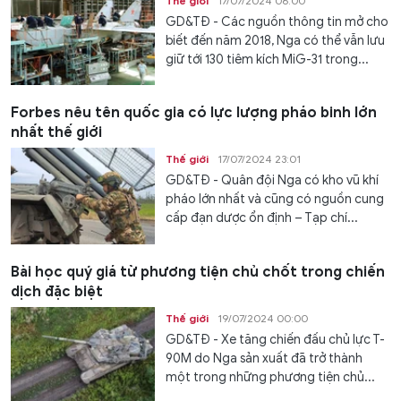
Thế giới
17/07/2024 06:00
GD&TĐ - Các nguồn thông tin mở cho
biết đến năm 2018, Nga có thể vẫn lưu
giữ tới 130 tiêm kích MiG-31 trong...
Forbes nêu tên quốc gia có lực lượng pháo binh lớn
nhất thế giới
Thế giới
17/07/2024 23:01
GD&TĐ - Quân đội Nga có kho vũ khí
pháo lớn nhất và cũng có nguồn cung
cấp đạn dược ổn định – Tạp chí...
Bài học quý giá từ phương tiện chủ chốt trong chiến
dịch đặc biệt
Thế giới
19/07/2024 00:00
GD&TĐ - Xe tăng chiến đấu chủ lực T-
90M do Nga sản xuất đã trở thành
một trong những phương tiện chủ...