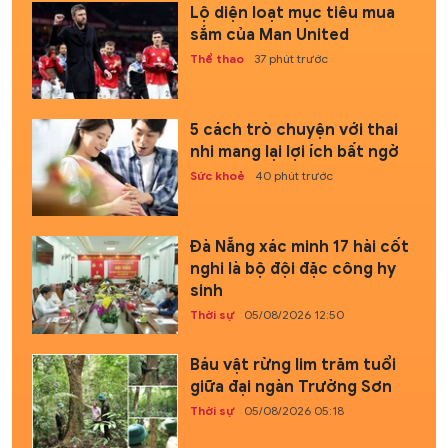
Lộ diện loạt mục tiêu mua
sắm của Man United
Thể thao
37 phút trước
5 cách trò chuyện với thai
nhi mang lại lợi ích bất ngờ
Sức khoẻ
40 phút trước
Đà Nẵng xác minh 17 hài cốt
nghi là bộ đội đặc công hy
sinh
Thời sự
05/08/2026 12:50
Báu vật rừng lim trăm tuổi
giữa đại ngàn Trường Sơn
Thời sự
05/08/2026 05:18