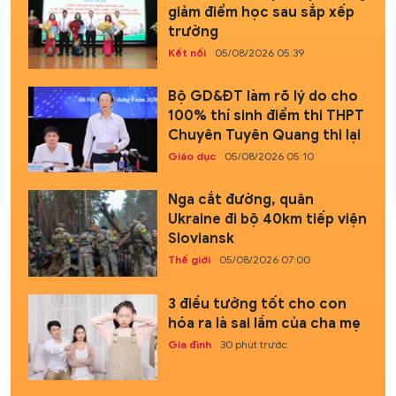
giảm điểm học sau sắp xếp
trường
Kết nối
05/08/2026 05:39
Bộ GD&ĐT làm rõ lý do cho
100% thí sinh điểm thi THPT
Chuyên Tuyên Quang thi lại
Giáo dục
05/08/2026 05:10
Nga cắt đường, quân
Ukraine đi bộ 40km tiếp viện
Sloviansk
Thế giới
05/08/2026 07:00
3 điều tưởng tốt cho con
hóa ra là sai lầm của cha mẹ
Gia đình
30 phút trước