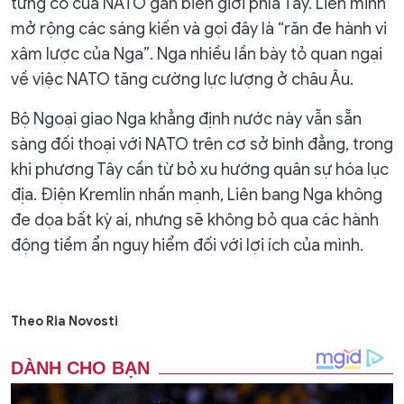
từng có của NATO gần biên giới phía Tây. Liên minh
mở rộng các sáng kiến và gọi đây là “răn đe hành vi
xâm lược của Nga”. Nga nhiều lần bày tỏ quan ngại
về việc NATO tăng cường lực lượng ở châu Âu.
Bộ Ngoại giao Nga khẳng định nước này vẫn sẵn
sàng đối thoại với NATO trên cơ sở bình đẳng, trong
khi phương Tây cần từ bỏ xu hướng quân sự hóa lục
địa. Điện Kremlin nhấn mạnh, Liên bang Nga không
đe dọa bất kỳ ai, nhưng sẽ không bỏ qua các hành
động tiềm ẩn nguy hiểm đối với lợi ích của mình.
Theo Ria Novosti