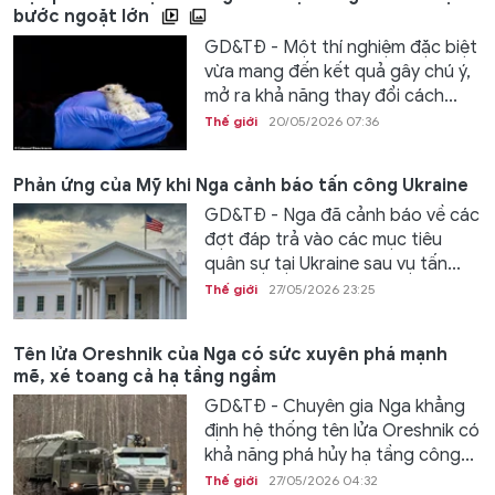
bước ngoặt lớn
GD&TĐ - Một thí nghiệm đặc biệt
vừa mang đến kết quả gây chú ý,
mở ra khả năng thay đổi cách...
Thế giới
20/05/2026 07:36
Phản ứng của Mỹ khi Nga cảnh báo tấn công Ukraine
GD&TĐ - Nga đã cảnh báo về các
đợt đáp trả vào các mục tiêu
quân sự tại Ukraine sau vụ tấn...
Thế giới
27/05/2026 23:25
Tên lửa Oreshnik của Nga có sức xuyên phá mạnh
mẽ, xé toang cả hạ tầng ngầm
GD&TĐ - Chuyên gia Nga khẳng
định hệ thống tên lửa Oreshnik có
khả năng phá hủy hạ tầng công...
Thế giới
27/05/2026 04:32