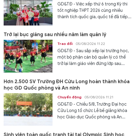
GD&TĐ - Việc xếp thứ 6 trong Kỳ thi
tốt nghiệp THPT 2026 cùng nhiều
thành tích quốc gia, quốc tế đã tiếp...
Trở lại bục giảng sau nhiều năm làm quản lý
Trao đổi
05/08/2026 11:22
GD&TĐ - Sau sắp xếp lại trường học,
một bộ phận cán bộ quản lý có thể
trở lại làm giáo viên đứng lớp sau...
Hơn 2.500 SV Trường ĐH Cửu Long hoàn thành khóa
học GD Quốc phòng và An ninh
Chuyển động
05/08/2026 11:21
GD&TĐ - Chiều 5/8, Trường Đại học
Cửu Long tổ chức Lễ bế giảng khóa
học Giáo dục Quốc phòng và An...
Sinh viên toàn quốc tranh tài tại Olympic Sinh học