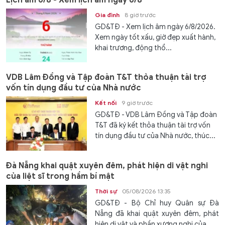
Gia đình
8 giờ trước
GD&TĐ - Xem lịch âm ngày 6/8/2026.
Xem ngày tốt xấu, giờ đẹp xuất hành,
khai trương, động thổ...
VDB Lâm Đồng và Tập đoàn T&T thỏa thuận tài trợ
vốn tín dụng đầu tư của Nhà nước
Kết nối
9 giờ trước
GD&TĐ - VDB Lâm Đồng và Tập đoàn
T&T đã ký kết thỏa thuận tài trợ vốn
tín dụng đầu tư của Nhà nước, thúc...
Đà Nẵng khai quật xuyên đêm, phát hiện di vật nghi
của liệt sĩ trong hầm bí mật
Thời sự
05/08/2026 13:35
GD&TĐ - Bộ Chỉ huy Quân sự Đà
Nẵng đã khai quật xuyên đêm, phát
hiện di vật và phần xương nghi của...