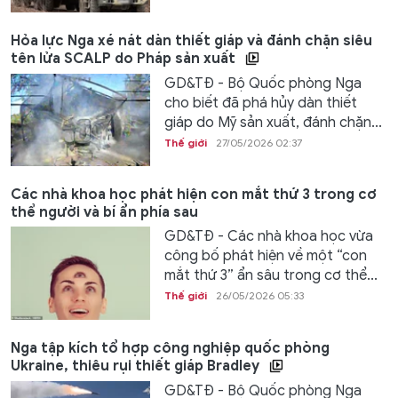
Hỏa lực Nga xé nát dàn thiết giáp và đánh chặn siêu
tên lửa SCALP do Pháp sản xuất
GD&TĐ - Bộ Quốc phòng Nga
cho biết đã phá hủy dàn thiết
giáp do Mỹ sản xuất, đánh chặn...
Thế giới
27/05/2026 02:37
Các nhà khoa học phát hiện con mắt thứ 3 trong cơ
thể người và bí ẩn phía sau
GD&TĐ - Các nhà khoa học vừa
công bố phát hiện về một “con
mắt thứ 3” ẩn sâu trong cơ thể...
Thế giới
26/05/2026 05:33
Nga tập kích tổ hợp công nghiệp quốc phòng
Ukraine, thiêu rụi thiết giáp Bradley
GD&TĐ - Bộ Quốc phòng Nga