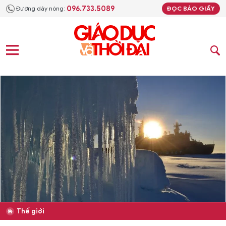
096.733.5089
Đường dây nóng:
ĐỌC BÁO GIẤY
Thế giới