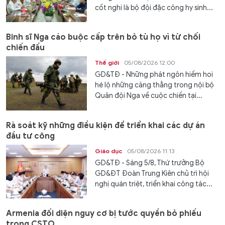
cốt nghi là bộ đội đặc công hy sinh...
Binh sĩ Nga cáo buộc cấp trên bỏ tù họ vì từ chối
chiến đấu
Thế giới
05/08/2026 12:00
GD&TĐ - Những phát ngôn hiếm hoi
hé lộ những căng thẳng trong nội bộ
Quân đội Nga về cuộc chiến tại...
Rà soát kỹ những điều kiện để triển khai các dự án
đầu tư công
Giáo dục
05/08/2026 11:13
GD&TĐ - Sáng 5/8, Thứ trưởng Bộ
GD&ĐT Đoàn Trung Kiên chủ trì hội
nghị quán triệt, triển khai công tác...
Armenia đối diện nguy cơ bị tước quyền bỏ phiếu
trong CSTO