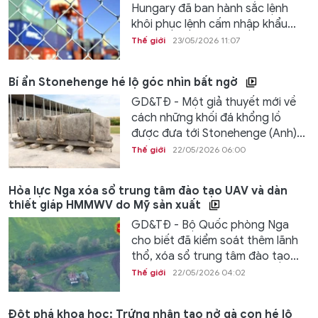
Hungary đã ban hành sắc lệnh
khôi phục lệnh cấm nhập khẩu...
Thế giới
23/05/2026 11:07
Bí ẩn Stonehenge hé lộ góc nhìn bất ngờ
GD&TĐ - Một giả thuyết mới về
cách những khối đá khổng lồ
được đưa tới Stonehenge (Anh)...
Thế giới
22/05/2026 06:00
Hỏa lực Nga xóa sổ trung tâm đào tạo UAV và dàn
thiết giáp HMMWV do Mỹ sản xuất
GD&TĐ - Bộ Quốc phòng Nga
cho biết đã kiểm soát thêm lãnh
thổ, xóa sổ trung tâm đào tạo...
Thế giới
22/05/2026 04:02
Đột phá khoa học: Trứng nhân tạo nở gà con hé lộ