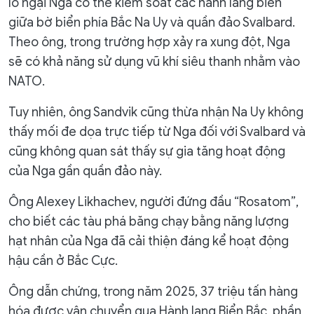
lo ngại Nga có thể kiểm soát các hành lang biển
giữa bờ biển phía Bắc Na Uy và quần đảo Svalbard.
Theo ông, trong trường hợp xảy ra xung đột, Nga
sẽ có khả năng sử dụng vũ khí siêu thanh nhằm vào
NATO.
Tuy nhiên, ông Sandvik cũng thừa nhận Na Uy không
thấy mối đe dọa trực tiếp từ Nga đối với Svalbard và
cũng không quan sát thấy sự gia tăng hoạt động
của Nga gần quần đảo này.
Ông Alexey Likhachev, người đứng đầu “Rosatom”,
cho biết các tàu phá băng chạy bằng năng lượng
hạt nhân của Nga đã cải thiện đáng kể hoạt động
hậu cần ở Bắc Cực.
Ông dẫn chứng, trong năm 2025, 37 triệu tấn hàng
hóa được vận chuyển qua Hành lang Biển Bắc, phần