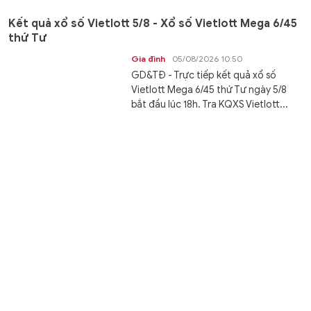
Kết quả xổ số Vietlott 5/8 - Xổ số Vietlott Mega 6/45
thứ Tư
Gia đình
05/08/2026 10:50
GD&TĐ - Trực tiếp kết quả xổ số
Vietlott Mega 6/45 thứ Tư ngày 5/8
bắt đầu lúc 18h. Tra KQXS Vietlott...
ĐH Kinh tế Quốc dân trao bằng tốt nghiệp Đại học
chính quy khóa 64 Chương trình Tiên tiến, Chất
lượng cao, POHE và Phân tích kinh doanh
Kết nối
05/08/2026 10:48
GD&TĐ - "Tấm bằng tốt nghiệp mà
các em nhận hôm nay không phải
một điểm dừng mà là tấm vé để...
XSMB 5/8 - Kết quả xổ số miền Bắc hôm nay ngày
5/8/2026
Văn hóa
05/08/2026 10:47