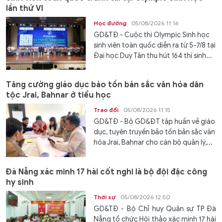
lần thứ VI
Học đường
05/08/2026 11:16
GD&TĐ - Cuộc thi Olympic Sinh học
sinh viên toàn quốc diễn ra từ 5-7/8 tại
Đại học Duy Tân thu hút 164 thí sinh...
Tăng cường giáo dục bảo tồn bản sắc văn hóa dân
tộc Jrai, Bahnar ở tiểu học
Trao đổi
05/08/2026 11:15
GD&TĐ - Bộ GD&ĐT tập huấn về giáo
dục, tuyên truyền bảo tồn bản sắc văn
hóa Jrai, Bahnar cho cán bộ quản lý,...
Đà Nẵng xác minh 17 hài cốt nghi là bộ đội đặc công
hy sinh
Thời sự
05/08/2026 12:50
GD&TĐ - Bộ Chỉ huy Quân sự TP Đà
Nẵng tổ chức Hội thảo xác minh 17 hài