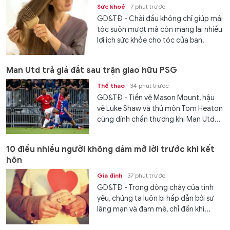
Sức khoẻ
7 phút trước
GD&TĐ - Chải đầu không chỉ giúp mái
tóc suôn mượt mà còn mang lại nhiều
lợi ích sức khỏe cho tóc của bạn.
Man Utd trả giá đắt sau trận giao hữu PSG
Thể thao
34 phút trước
GD&TĐ - Tiền vệ Mason Mount, hậu
vệ Luke Shaw và thủ môn Tom Heaton
cùng dính chấn thương khi Man Utd...
10 điều nhiều người không dám mở lời trước khi kết
hôn
Gia đình
37 phút trước
GD&TĐ - Trong dòng chảy của tình
yêu, chúng ta luôn bị hấp dẫn bởi sự
lãng mạn và đam mê, chỉ đến khi...