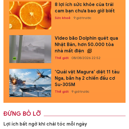
8 lợi ích sức khỏe của trái
cam bạn chưa bao giờ biết
Sức khoẻ
9 giờ trước
Video bão Dolphin quét qua
Nhật Bản, hơn 50.000 tòa
nhà mất điện
Thế giới
08/08/2026 22:52
‘Quái vật Magura’ diệt 11 tàu
Nga, bắn hạ 2 chiến đấu cơ
Su-30SM
Thế giới
9 giờ trước
ĐỪNG BỎ LỠ
Lợi ích bất ngờ khi chải tóc mỗi ngày