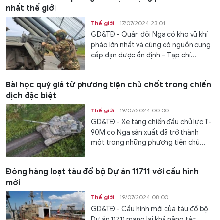
nhất thế giới
Thế giới
17/07/2024 23:01
GD&TĐ - Quân đội Nga có kho vũ khí
pháo lớn nhất và cũng có nguồn cung
cấp đạn dược ổn định – Tạp chí...
Bài học quý giá từ phương tiện chủ chốt trong chiến
dịch đặc biệt
Thế giới
19/07/2024 00:00
GD&TĐ - Xe tăng chiến đấu chủ lực T-
90M do Nga sản xuất đã trở thành
một trong những phương tiện chủ...
Đóng hàng loạt tàu đổ bộ Dự án 11711 với cấu hình
mới
Thế giới
19/07/2024 08:00
GD&TĐ - Cấu hình mới của tàu đổ bộ
Dự án 11711 mang lại khả năng tác