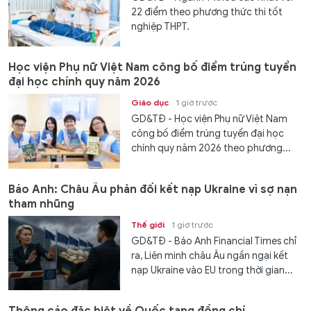
22 điểm theo phương thức thi tốt
nghiệp THPT.
Học viện Phụ nữ Việt Nam công bố điểm trúng tuyển
đại học chính quy năm 2026
Giáo dục
1 giờ trước
GD&TĐ - Học viện Phụ nữ Việt Nam
công bố điểm trúng tuyển đại học
chính quy năm 2026 theo phương...
Báo Anh: Châu Âu phản đối kết nạp Ukraine vì sợ nạn
tham nhũng
Thế giới
1 giờ trước
GD&TĐ - Báo Anh Financial Times chỉ
ra, Liên minh châu Âu ngần ngại kết
nạp Ukraine vào EU trong thời gian...
Thông cáo đặc biệt về Quốc tang đồng chí