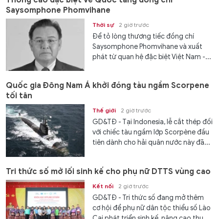
Saysomphone Phomvihane
Thời sự
2 giờ trước
Để tỏ lòng thương tiếc đồng chí
Saysomphone Phomvihane và xuất
phát từ quan hệ đặc biệt Việt Nam -...
Quốc gia Đông Nam Á khởi đóng tàu ngầm Scorpene
tối tân
Thế giới
2 giờ trước
GD&TĐ - Tại Indonesia, lễ cắt thép đối
với chiếc tàu ngầm lớp Scorpène đầu
tiên dành cho hải quân nước này đã...
Tri thức số mở lối sinh kế cho phụ nữ DTTS vùng cao
Kết nối
2 giờ trước
GD&TĐ - Tri thức số đang mở thêm
cơ hội để phụ nữ dân tộc thiểu số Lào
Cai phát triển sinh kế, nâng cao thu...