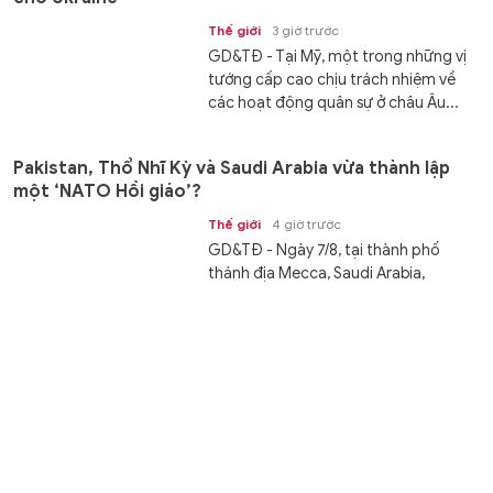
Thế giới
3 giờ trước
GD&TĐ - Tại Mỹ, một trong những vị
tướng cấp cao chịu trách nhiệm về
các hoạt động quân sự ở châu Âu...
Pakistan, Thổ Nhĩ Kỳ và Saudi Arabia vừa thành lập
một ‘NATO Hồi giáo’?
Thế giới
4 giờ trước
GD&TĐ - Ngày 7/8, tại thành phố
thánh địa Mecca, Saudi Arabia,
Pakistan và Thổ Nhĩ Kỳ đã ký kết...
Học viện Ngân hàng công bố điểm trúng tuyển đại
học năm 2026
Giáo dục
4 giờ trước
GD&TĐ - Điểm trúng tuyển vào Học
viện Ngân hàng 26,61 ngành Kinh
doanh Quốc tế.