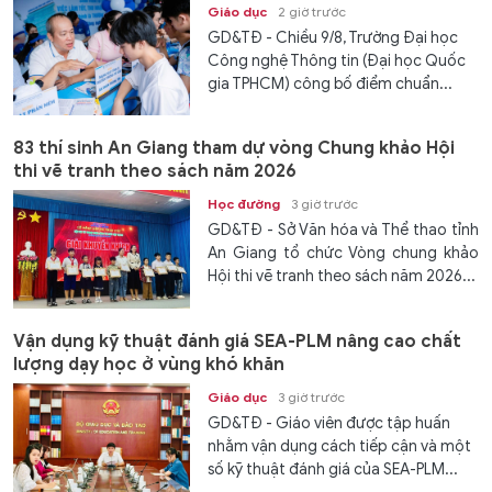
Giáo dục
2 giờ trước
GD&TĐ - Chiều 9/8, Trường Đại học
Công nghệ Thông tin (Đại học Quốc
gia TPHCM) công bố điểm chuẩn...
83 thí sinh An Giang tham dự vòng Chung khảo Hội
thi vẽ tranh theo sách năm 2026
Học đường
3 giờ trước
GD&TĐ - Sở Văn hóa và Thể thao tỉnh
An Giang tổ chức Vòng chung khảo
Hội thi vẽ tranh theo sách năm 2026...
Vận dụng kỹ thuật đánh giá SEA-PLM nâng cao chất
lượng dạy học ở vùng khó khăn
Giáo dục
3 giờ trước
GD&TĐ - Giáo viên được tập huấn
nhằm vận dụng cách tiếp cận và một
số kỹ thuật đánh giá của SEA-PLM...