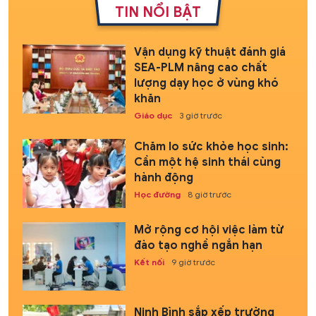
TIN NỔI BẬT
Vận dụng kỹ thuật đánh giá
SEA-PLM nâng cao chất
lượng dạy học ở vùng khó
khăn
Giáo dục
3 giờ trước
Chăm lo sức khỏe học sinh:
Cần một hệ sinh thái cùng
hành động
Học đường
8 giờ trước
Mở rộng cơ hội việc làm từ
đào tạo nghề ngắn hạn
Kết nối
9 giờ trước
Ninh Bình sắp xếp trường