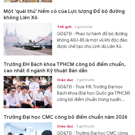
Một 'quái thú' hiếm có của Lực lượng Đổ bộ đường
không Liên Xô
Thế giới
3 giờ trước
GD&TĐ - Pháo tự hành đổ bộ đường
không ASU-85 là một vũ khí độc đáo
được chế tạo cho Lính dù Liên Xô.
Trường ĐH Bách khoa TPHCM công bố điểm chuẩn,
cao nhất ở ngành Kỹ thuật Bán dẫn
Giáo dục
3 giờ trước
GD&TĐ - Trưa 9/8, Trường Đại học
Bách khoa (Đại học Quốc gia TPHCM)
công bố điểm chuẩn trúng tuyển...
Trường Đại học CMC công bố điểm chuẩn năm 2026
Giáo dục
3 giờ trước
GD&TĐ - Trường Đại học CMC công