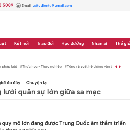
3.5089
Email:
gdtddientu@gmail.com
uật
Kết nối
Trao đổi
Học đường
Nhân ái
Thế giớ
áp luật
#Thực học - Thực nghiệp
#Tổng rà soát hệ thống văn bản quy phạm 
iới đó đây
Chuyện lạ
lưới quân sự lớn giữa sa mạc
án quy mô lớn đang được Trung Quốc âm thầm triển