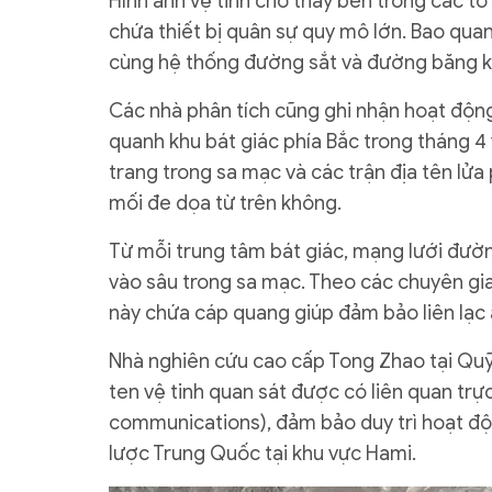
Hình ảnh vệ tinh cho thấy bên trong các tổ
chứa thiết bị quân sự quy mô lớn. Bao quanh
cùng hệ thống đường sắt và đường băng kết
Các nhà phân tích cũng ghi nhận hoạt động
quanh khu bát giác phía Bắc trong tháng 4 
trang trong sa mạc và các trận địa tên l
mối đe dọa từ trên không.
Từ mỗi trung tâm bát giác, mạng lưới đườn
vào sâu trong sa mạc. Theo các chuyên gi
này chứa cáp quang giúp đảm bảo liên lạc a
Nhà nghiên cứu cao cấp Tong Zhao tại Quỹ
ten vệ tinh quan sát được có liên quan tr
communications), đảm bảo duy trì hoạt độn
lược Trung Quốc tại khu vực Hami.