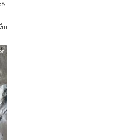
bệ
iểm