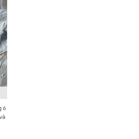
g 6
và