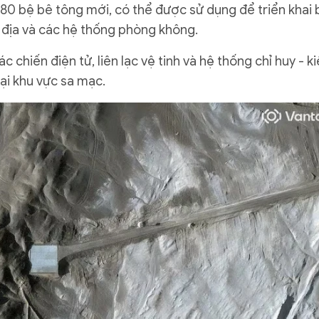
 80 bệ bê tông mới, có thể được sử dụng để triển khai 
c địa và các hệ thống phòng không.
 chiến điện tử, liên lạc vệ tinh và hệ thống chỉ huy - k
ại khu vực sa mạc.