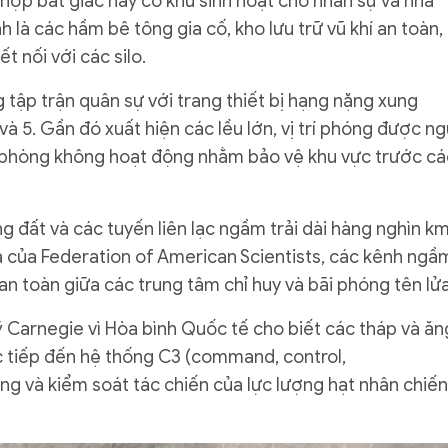
 hợp bát giác này có khu sinh hoạt cho nhân sự và nhà
 là các hầm bê tông gia cố, kho lưu trữ vũ khí an toàn,
 nối với các silo.
 tập trận quân sự với trang thiết bị hạng nặng xung
và 5. Gần đó xuất hiện các lều lớn, vị trí phóng được n
ửa phòng không hoạt động nhằm bảo vệ khu vực trước cá
g đất và các tuyến liên lạc ngầm trải dài hàng nghìn k
a của Federation of American Scientists, các kênh ngầ
n toàn giữa các trung tâm chỉ huy và bãi phóng tên lửa
 Carnegie vì Hòa bình Quốc tế cho biết các tháp và ăn
ực tiếp đến hệ thống C3 (command, control,
g và kiểm soát tác chiến của lực lượng hạt nhân chiến