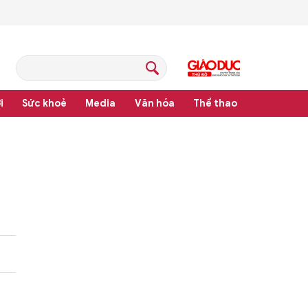
i
Sức khoẻ
Media
Văn hóa
Thể thao
pháp luật