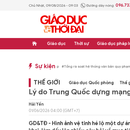
096.73
Chủ Nhật, 09/08/2026 - 09:03
Đường dây nóng:
Giáo dục
Thời sự
Giáo dục pháp l
Sự kiện
p luật
#Thực học - Thực nghiệp
#Tổng rà soát hệ thống văn bản quy phạm ph
THẾ GIỚI
Giáo dục Quốc phòng
Thế g
Lý do Trung Quốc dựng mạng 
Hải Yến
01/06/2026 04:00 (GMT+7)
GD&TĐ - Hình ảnh vệ tinh hé lộ một dự 