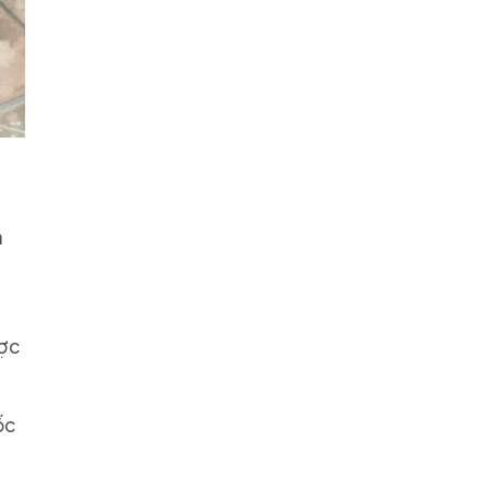
m
ược
ốc