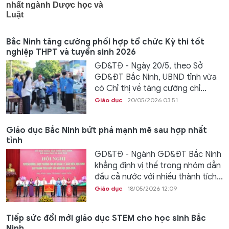
Bắc Ninh tăng cường phối hợp tổ chức Kỳ thi tốt
nghiệp THPT và tuyển sinh 2026
GD&TĐ - Ngày 20/5, theo Sở
GD&ĐT Bắc Ninh, UBND tỉnh vừa
có Chỉ thị về tăng cường chỉ...
Giáo dục
20/05/2026 03:51
Giáo dục Bắc Ninh bứt phá mạnh mẽ sau hợp nhất
tỉnh
GD&TĐ - Ngành GD&ĐT Bắc Ninh
khẳng định vị thế trong nhóm dẫn
đầu cả nước với nhiều thành tích...
Giáo dục
18/05/2026 12:09
Tiếp sức đổi mới giáo dục STEM cho học sinh Bắc
Ninh