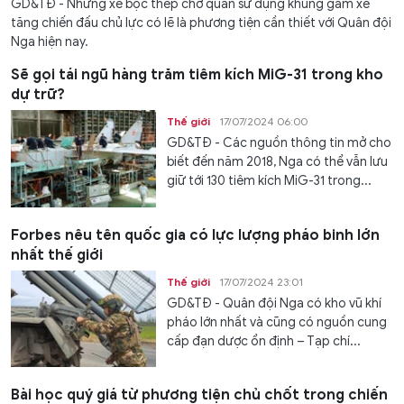
GD&TĐ - Những xe bọc thép chở quân sử dụng khung gầm xe
tăng chiến đấu chủ lực có lẽ là phương tiện cần thiết với Quân đội
Nga hiện nay.
Sẽ gọi tái ngũ hàng trăm tiêm kích MiG-31 trong kho
dự trữ?
Thế giới
17/07/2024 06:00
GD&TĐ - Các nguồn thông tin mở cho
biết đến năm 2018, Nga có thể vẫn lưu
giữ tới 130 tiêm kích MiG-31 trong...
Forbes nêu tên quốc gia có lực lượng pháo binh lớn
nhất thế giới
Thế giới
17/07/2024 23:01
GD&TĐ - Quân đội Nga có kho vũ khí
pháo lớn nhất và cũng có nguồn cung
cấp đạn dược ổn định – Tạp chí...
Bài học quý giá từ phương tiện chủ chốt trong chiến