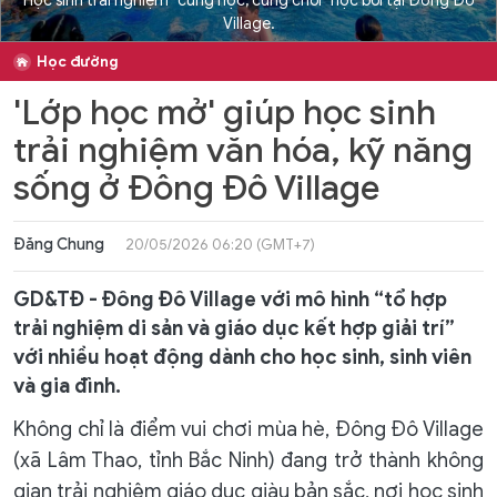
Học sinh trải nghiệm "cùng học, cùng chơi" học bơi tại Đông Đô
Village.
Học đường
'Lớp học mở' giúp học sinh
trải nghiệm văn hóa, kỹ năng
sống ở Đông Đô Village
Đăng Chung
20/05/2026 06:20 (GMT+7)
GD&TĐ - Đông Đô Village với mô hình “tổ hợp
trải nghiệm di sản và giáo dục kết hợp giải trí”
với nhiều hoạt động dành cho học sinh, sinh viên
và gia đình.
Không chỉ là điểm vui chơi mùa hè, Đông Đô Village
(xã Lâm Thao, tỉnh Bắc Ninh) đang trở thành không
gian trải nghiệm giáo dục giàu bản sắc, nơi học sinh