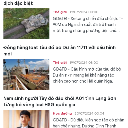
dịch đặc biệt
Thế giới
19/07/2024 00:00
GD&TĐ - Xe tăng chiến đấu chủ lực T-
90M do Nga sản xuất đã trở thành
một trong những phương tiện chủ...
Đóng hàng loạt tàu đổ bộ Dự án 11711 với cấu hình
mới
Thế giới
19/07/2024 08:00
GD&TĐ - Cấu hình mới của tàu đổ bộ
Dự án 11711 mang lại khả năng tác
chiến cao hơn cho Hải quân Nga.
Nam sinh người Tày đỗ đầu khối A01 tỉnh Lạng Sơn
từng bỏ vòng loại HSG quốc gia
Học đường
20/07/2024 00:04
GD&TĐ - Dù điều kiện học tập có phần
hạn chế nhưng, Dương Đình Thanh