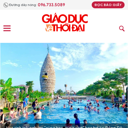
096.733.5089
Đường dây nóng:
ĐỌC BÁO GIẤY