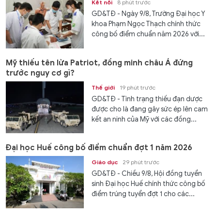
Kết nối
8 phút trước
GD&TĐ - Ngày 9/8, Trường Đại học Y
khoa Phạm Ngọc Thạch chính thức
công bố điểm chuẩn năm 2026 với...
Mỹ thiếu tên lửa Patriot, đồng minh châu Á đứng
trước nguy cơ gì?
Thế giới
19 phút trước
GD&TĐ - Tình trạng thiếu đạn dược
được cho là đang gây sức ép lên cam
kết an ninh của Mỹ với các đồng...
Đại học Huế công bố điểm chuẩn đợt 1 năm 2026
Giáo dục
29 phút trước
GD&TĐ - Chiều 9/8, Hội đồng tuyển
sinh Đại học Huế chính thức công bố
điểm trúng tuyển đợt 1 cho các...