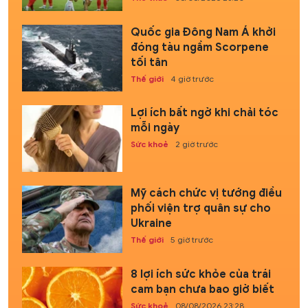
Quốc gia Đông Nam Á khởi
đóng tàu ngầm Scorpene
tối tân
Thế giới
4 giờ trước
Lợi ích bất ngờ khi chải tóc
mỗi ngày
Sức khoẻ
2 giờ trước
Mỹ cách chức vị tướng điều
phối viện trợ quân sự cho
Ukraine
Thế giới
5 giờ trước
8 lợi ích sức khỏe của trái
cam bạn chưa bao giờ biết
Sức khoẻ
08/08/2026 23:28