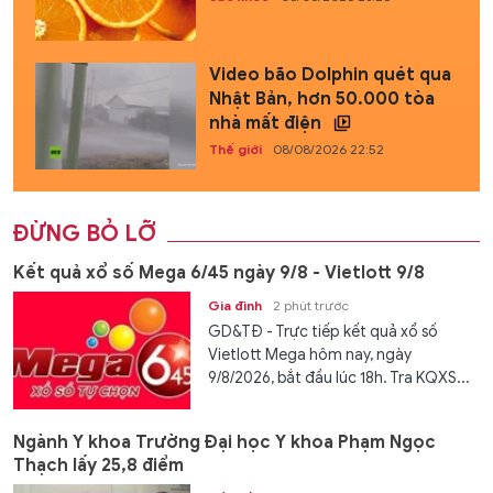
Video bão Dolphin quét qua
Nhật Bản, hơn 50.000 tòa
nhà mất điện
Thế giới
08/08/2026 22:52
ĐỪNG BỎ LỠ
Kết quả xổ số Mega 6/45 ngày 9/8 - Vietlott 9/8
Gia đình
2 phút trước
GD&TĐ - Trực tiếp kết quả xổ số
Vietlott Mega hôm nay, ngày
9/8/2026, bắt đầu lúc 18h. Tra KQXS...
Ngành Y khoa Trường Đại học Y khoa Phạm Ngọc
Thạch lấy 25,8 điểm