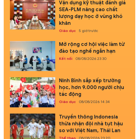
Vận dụng kỹ thuật đánh giá
SEA-PLM nâng cao chất
lượng dạy học ở vùng khó
khăn
Giáo dục
5 giờ trước
Mở rộng cơ hội việc làm từ
đào tạo nghề ngắn hạn
Kết nối
08/08/2026 23:30
Ninh Bình sắp xếp trường
học, hơn 9.000 người chịu
tác động
Giáo dục
08/08/2026 14:34
Truyền thông Indonesia
thừa nhận đội nhà tụt hậu
so với Việt Nam, Thái Lan
Thể thao
08/08/2026 23:20