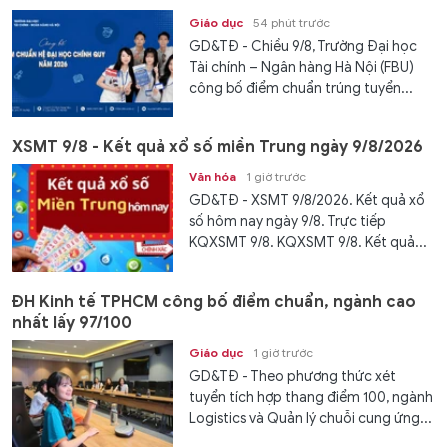
Giáo dục
54 phút trước
GD&TĐ - Chiều 9/8, Trường Đại học
Tài chính – Ngân hàng Hà Nội (FBU)
công bố điểm chuẩn trúng tuyển...
XSMT 9/8 - Kết quả xổ số miền Trung ngày 9/8/2026
Văn hóa
1 giờ trước
GD&TĐ - XSMT 9/8/2026. Kết quả xổ
số hôm nay ngày 9/8. Trực tiếp
KQXSMT 9/8. KQXSMT 9/8. Kết quả...
ĐH Kinh tế TPHCM công bố điểm chuẩn, ngành cao
nhất lấy 97/100
Giáo dục
1 giờ trước
GD&TĐ - Theo phương thức xét
tuyển tích hợp thang điểm 100, ngành
Logistics và Quản lý chuỗi cung ứng...