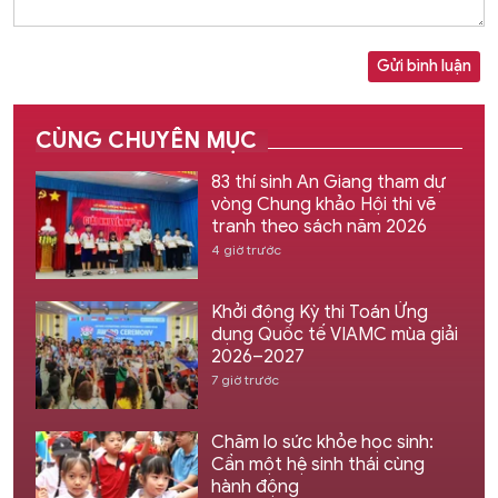
Gửi bình luận
CÙNG CHUYÊN MỤC
83 thí sinh An Giang tham dự
vòng Chung khảo Hội thi vẽ
tranh theo sách năm 2026
4 giờ trước
Khởi động Kỳ thi Toán Ứng
dụng Quốc tế VIAMC mùa giải
2026–2027
7 giờ trước
Chăm lo sức khỏe học sinh:
Cần một hệ sinh thái cùng
hành động