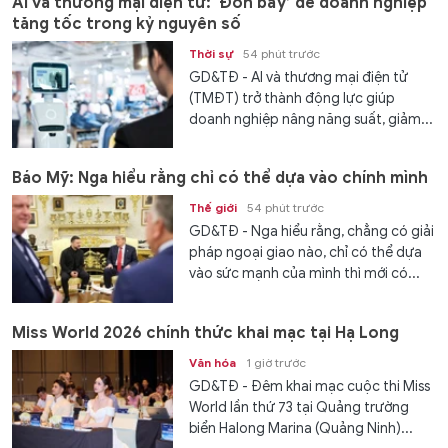
AI và thương mại điện tử: ‘Đòn bẩy’ để doanh nghiệp
tăng tốc trong kỷ nguyên số
Thời sự
54 phút trước
GD&TĐ - AI và thương mại điện tử
(TMĐT) trở thành động lực giúp
doanh nghiệp nâng năng suất, giảm...
Báo Mỹ: Nga hiểu rằng chỉ có thể dựa vào chính mình
Thế giới
54 phút trước
GD&TĐ - Nga hiểu rằng, chẳng có giải
pháp ngoại giao nào, chỉ có thể dựa
vào sức mạnh của mình thì mới có...
Miss World 2026 chính thức khai mạc tại Hạ Long
Văn hóa
1 giờ trước
GD&TĐ - Đêm khai mạc cuộc thi Miss
World lần thứ 73 tại Quảng trường
biển Halong Marina (Quảng Ninh)...