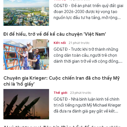
GD&TĐ - Đề án phát triển quỹ đất giai
đoạn 2026-2030 được kỳ vọng tạo
nguồn lực đầu tư hạ tầng, mở rộng...
Đi để hiểu, trở về để kể câu chuyện 'Việt Nam'
Kết nối
21 phút trước
GD&TĐ - Trước khi trở thành những
công dân toàn cầu, người trẻ chọn
dành thời gian trở về với cộng đồng,...
Chuyên gia Krieger: Cuộc chiến Iran đã cho thấy Mỹ
chỉ là 'hổ giấy'
Thế giới
23 phút trước
GD&TĐ - Nhà bình luận kinh tế chính
trị nổi tiếng người Mỹ Michael Krieger
đã đưa ra đánh giá gay gắt về kết...