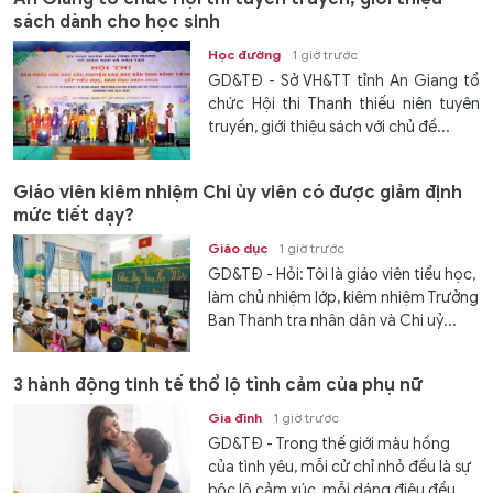
sách dành cho học sinh
Học đường
1 giờ trước
GD&TĐ - Sở VH&TT tỉnh An Giang tổ
chức Hội thi Thanh thiếu niên tuyên
truyền, giới thiệu sách với chủ đề...
Giáo viên kiêm nhiệm Chi ủy viên có được giảm định
mức tiết dạy?
Giáo dục
1 giờ trước
GD&TĐ - Hỏi: Tôi là giáo viên tiểu học,
làm chủ nhiệm lớp, kiêm nhiệm Trưởng
Ban Thanh tra nhân dân và Chi uỷ...
3 hành động tinh tế thổ lộ tình cảm của phụ nữ
Gia đình
1 giờ trước
GD&TĐ - Trong thế giới màu hồng
của tình yêu, mỗi cử chỉ nhỏ đều là sự
bộc lộ cảm xúc, mỗi dáng điệu đều...