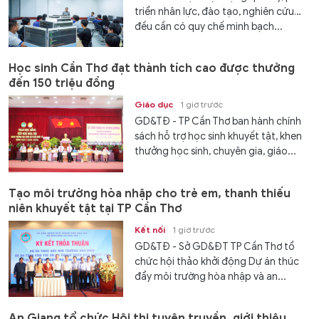
triển nhân lực, đào tạo, nghiên cứu…
đều cần có quy chế minh bạch...
Học sinh Cần Thơ đạt thành tích cao được thưởng
đến 150 triệu đồng
Giáo dục
1 giờ trước
GD&TĐ - TP Cần Thơ ban hành chính
sách hỗ trợ học sinh khuyết tật, khen
thưởng học sinh, chuyên gia, giáo...
Tạo môi trường hòa nhập cho trẻ em, thanh thiếu
niên khuyết tật tại TP Cần Thơ
Kết nối
1 giờ trước
GD&TĐ - Sở GD&ĐT TP Cần Thơ tổ
chức hội thảo khởi động Dự án thúc
đẩy môi trường hòa nhập và an...
An Giang tổ chức Hội thi tuyên truyền, giới thiệu