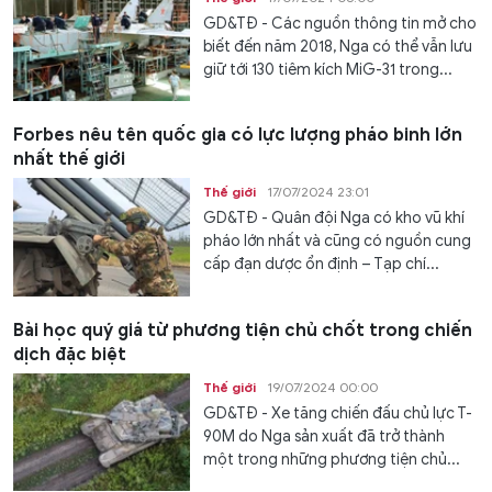
GD&TĐ - Các nguồn thông tin mở cho
biết đến năm 2018, Nga có thể vẫn lưu
giữ tới 130 tiêm kích MiG-31 trong...
Forbes nêu tên quốc gia có lực lượng pháo binh lớn
nhất thế giới
Thế giới
17/07/2024 23:01
GD&TĐ - Quân đội Nga có kho vũ khí
pháo lớn nhất và cũng có nguồn cung
cấp đạn dược ổn định – Tạp chí...
Bài học quý giá từ phương tiện chủ chốt trong chiến
dịch đặc biệt
Thế giới
19/07/2024 00:00
GD&TĐ - Xe tăng chiến đấu chủ lực T-
90M do Nga sản xuất đã trở thành
một trong những phương tiện chủ...