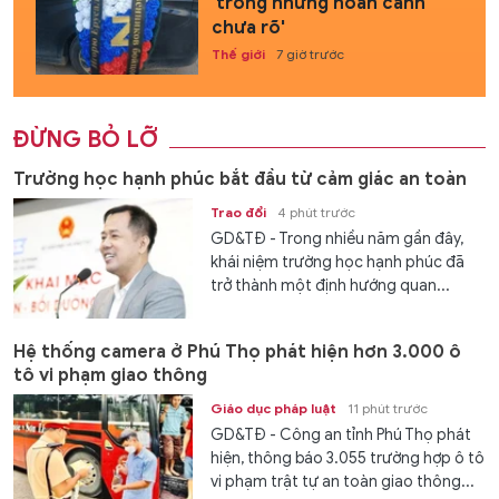
'trong những hoàn cảnh
chưa rõ'
Thế giới
7 giờ trước
ĐỪNG BỎ LỠ
Trường học hạnh phúc bắt đầu từ cảm giác an toàn
Trao đổi
4 phút trước
GD&TĐ - Trong nhiều năm gần đây,
khái niệm trường học hạnh phúc đã
trở thành một định hướng quan...
Hệ thống camera ở Phú Thọ phát hiện hơn 3.000 ô
tô vi phạm giao thông
Giáo dục pháp luật
11 phút trước
GD&TĐ - Công an tỉnh Phú Thọ phát
hiện, thông báo 3.055 trường hợp ô tô
vi phạm trật tự an toàn giao thông...