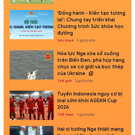
'Đồng hành - Kiến tạo tương
lai': Chung tay triển khai
Chương trình Sức khỏe học
đường
Sức khoẻ
5 giờ trước
Hỏa lực Nga xóa sổ xuồng
trên Biển Đen, phá hủy hàng
chục xe cơ giới và bọc thép
của Ukraine
Thế giới
3 giờ trước
Tuyển Indonesia nguy cơ bị
loại sớm khỏi ASEAN Cup
2026
Thể thao
1 giờ trước
Hai vị tướng Nga thiệt mạng