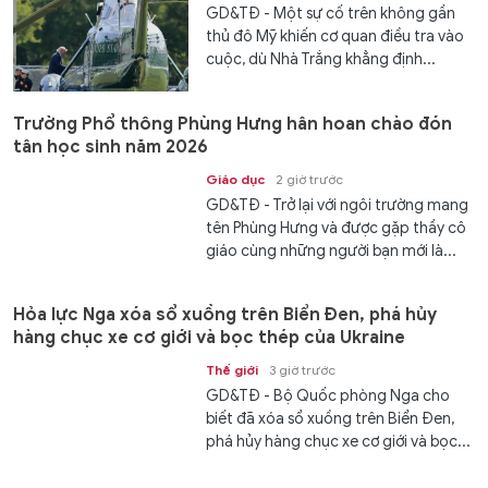
GD&TĐ - Một sự cố trên không gần
thủ đô Mỹ khiến cơ quan điều tra vào
cuộc, dù Nhà Trắng khẳng định...
Trường Phổ thông Phùng Hưng hân hoan chào đón
tân học sinh năm 2026
Giáo dục
2 giờ trước
GD&TĐ - Trở lại với ngôi trường mang
tên Phùng Hưng và được gặp thầy cô
giáo cùng những người bạn mới là...
Hỏa lực Nga xóa sổ xuồng trên Biển Đen, phá hủy
hàng chục xe cơ giới và bọc thép của Ukraine
Thế giới
3 giờ trước
GD&TĐ - Bộ Quốc phòng Nga cho
biết đã xóa sổ xuồng trên Biển Đen,
phá hủy hàng chục xe cơ giới và bọc...