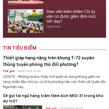
Giáo viên kiêm nhiệm Chi ủy
viên có được giảm định mức
tiết dạy?
1 giờ trước
TIN TIÊU ĐIỂM
Thiết giáp hạng nặng trên khung T-72 xuyên
thủng tuyến phòng thủ đối phương?
Thế giới
16/07/2024 10:00
GD&TĐ - Những xe bọc thép chở quân sử dụng khung gầm xe
tăng chiến đấu chủ lực có lẽ là phương tiện cần thiết với Quân đội
Nga hiện nay.
Sẽ gọi tái ngũ hàng trăm tiêm kích MiG-31 trong kho
dự trữ?
Thế giới
17/07/2024 06:00