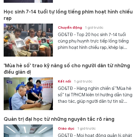
Học sinh 7-14 tuổi tự lồng tiếng phim hoạt hình chiếu
rạp
Chuyển động
1 giờ trước
GD&TĐ - Top 20 học sinh 7-14 tuổi
cùng phụ huynh trực tiếp lồng tiếng
phim hoạt hình chiếu rạp, khép lại...
'Mùa hè số' trao kỹ năng số cho người dân từ những
điều giản dị
Kết nối
1 giờ trước
GD&TĐ - Hàng nghìn chiến sĩ "Mùa hè
số" tại TPHCM kiên trì hướng dẫn từng
thao tác, giúp người dân tự tin sử...
Quản trị đại học từ những nguyên tắc rõ ràng
Giáo dục
1 giờ trước
GD&TĐ - Mọi hoạt động quản lý, phát