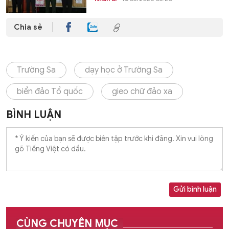
Chia sẻ
Trường Sa
dạy học ở Trường Sa
biển đảo Tổ quốc
gieo chữ đảo xa
BÌNH LUẬN
Gửi bình luận
CÙNG CHUYÊN MỤC