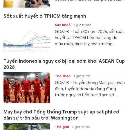
Sốt xuất huyết ở TPHCM tăng mạnh
Sức khoẻ
1 giờ trước
GD&TĐ - Tuần 30 năm 2026, sốt xuất
huyết tại TPHCM tiếp tục tăng do
mùa mưa, dịch tay chân miệng...
Tuyển Indonesia nguy cơ bị loại sớm khỏi ASEAN Cup
2026
Thể thao
1 giờ trước
GD&TĐ - Truyền thông Malaysia nhận
định, tuyển Indonesia đang đứng
trước nguy cơ tiếp tục lỡ hẹn với...
Máy bay chở Tổng thống Trump suýt áp sát phi cơ
dân sự trên bầu trời Washington
Thế giới
2 giờ trước