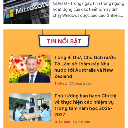
GD&TĐ - Trong ngày, tình trạng ngừng
hoạt động của các thiết bị máy tính
chạy Windows được báo cáo ở nhiều...
TIN NỔI BẬT
Tổng Bí thư, Chủ tịch nước
Tô Lâm sẽ thăm cấp Nhà
nước tới Australia và New
Zealand
Thời sự
20 phút trước
Thủ tướng ban hành Chỉ thị
về thực hiện các nhiệm vụ
trọng tâm năm học 2026-
2027
Giáo dục
3 giờ trước