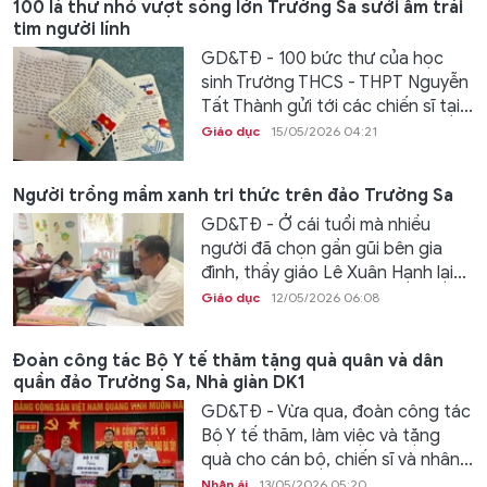
100 lá thư nhỏ vượt sóng lớn Trường Sa sưởi ấm trái
tim người lính
GD&TĐ - 100 bức thư của học
sinh Trường THCS - THPT Nguyễn
Tất Thành gửi tới các chiến sĩ tại...
Giáo dục
15/05/2026 04:21
Người trồng mầm xanh tri thức trên đảo Trường Sa
GD&TĐ - Ở cái tuổi mà nhiều
người đã chọn gần gũi bên gia
đình, thầy giáo Lê Xuân Hạnh lại...
Giáo dục
12/05/2026 06:08
Đoàn công tác Bộ Y tế thăm tặng quà quân và dân
quần đảo Trường Sa, Nhà giàn DK1
GD&TĐ - Vừa qua, đoàn công tác
Bộ Y tế thăm, làm việc và tặng
quà cho cán bộ, chiến sĩ và nhân...
Nhân ái
13/05/2026 05:20