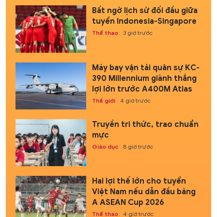
Bất ngờ lịch sử đối đầu giữa
tuyển Indonesia-Singapore
Thể thao
3 giờ trước
Máy bay vận tải quân sự KC-
390 Millennium giành thắng
lợi lớn trước A400M Atlas
Thế giới
4 giờ trước
Truyền tri thức, trao chuẩn
mực
Giáo dục
8 giờ trước
Hai lợi thế lớn cho tuyển
Việt Nam nếu dẫn đầu bảng
A ASEAN Cup 2026
Thể thao
4 giờ trước