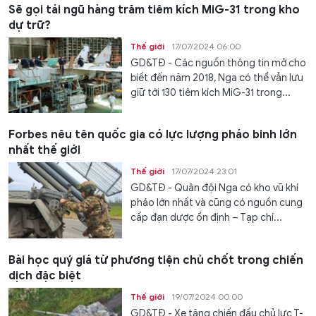
Sẽ gọi tái ngũ hàng trăm tiêm kích MiG-31 trong kho
dự trữ?
Thế giới
17/07/2024 06:00
GD&TĐ - Các nguồn thông tin mở cho
biết đến năm 2018, Nga có thể vẫn lưu
giữ tới 130 tiêm kích MiG-31 trong...
Forbes nêu tên quốc gia có lực lượng pháo binh lớn
nhất thế giới
Thế giới
17/07/2024 23:01
GD&TĐ - Quân đội Nga có kho vũ khí
pháo lớn nhất và cũng có nguồn cung
cấp đạn dược ổn định – Tạp chí...
Bài học quý giá từ phương tiện chủ chốt trong chiến
dịch đặc biệt
Thế giới
19/07/2024 00:00
GD&TĐ - Xe tăng chiến đấu chủ lực T-