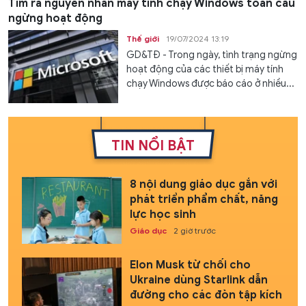
Tìm ra nguyên nhân máy tính chạy Windows toàn cầu
ngừng hoạt động
Thế giới
19/07/2024 13:19
GD&TĐ - Trong ngày, tình trạng ngừng
hoạt động của các thiết bị máy tính
chạy Windows được báo cáo ở nhiều...
TIN NỔI BẬT
8 nội dung giáo dục gắn với
phát triển phẩm chất, năng
lực học sinh
Giáo dục
2 giờ trước
Elon Musk từ chối cho
Ukraine dùng Starlink dẫn
đường cho các đòn tập kích