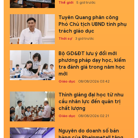
Thế giới
5 giờ trước
Tuyên Quang phân công
Phó Chủ tịch UBND tỉnh phụ
trách giáo dục
Thời sự
3 giờ trước
Bộ GD&ĐT lưu ý đổi mới
phương pháp dạy học, kiểm
tra đánh giá trong năm học
mới
Giáo dục
08/08/2026 03:42
Thỉnh giảng đại học từ nhu
cầu nhân lực đến quản trị
chất lượng
Giáo dục
08/08/2026 02:21
Nguyên do doanh số bán
hàng của Rheinmetall tăng