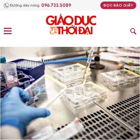
096.733.5089
Đường dây nóng:
ĐỌC BÁO GIẤY