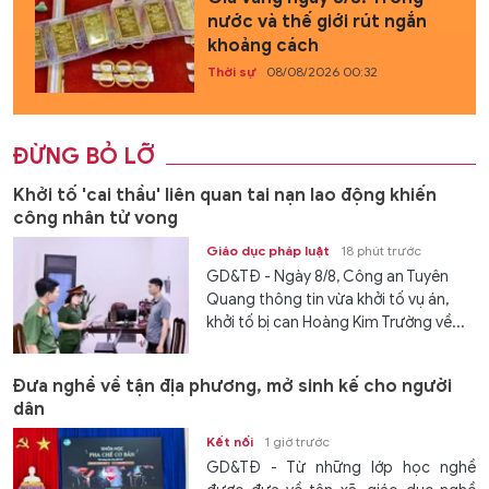
nước và thế giới rút ngắn
khoảng cách
Thời sự
08/08/2026 00:32
ĐỪNG BỎ LỠ
Khởi tố 'cai thầu' liên quan tai nạn lao động khiến
công nhân tử vong
Giáo dục pháp luật
18 phút trước
GD&TĐ - Ngày 8/8, Công an Tuyên
Quang thông tin vừa khởi tố vụ án,
khởi tố bị can Hoàng Kim Trường về...
Đưa nghề về tận địa phương, mở sinh kế cho người
dân
Kết nối
1 giờ trước
GD&TĐ - Từ những lớp học nghề