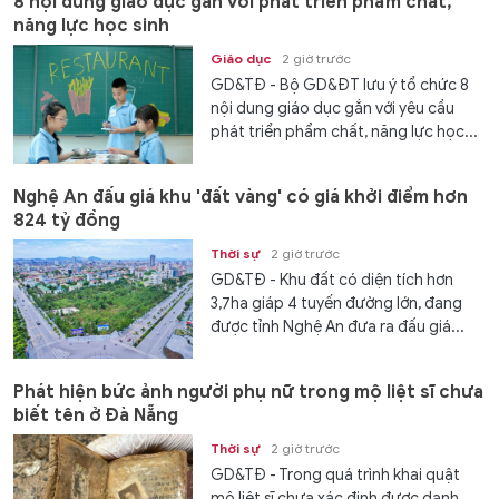
8 nội dung giáo dục gắn với phát triển phẩm chất,
năng lực học sinh
Giáo dục
2 giờ trước
GD&TĐ - Bộ GD&ĐT lưu ý tổ chức 8
nội dung giáo dục gắn với yêu cầu
phát triển phẩm chất, năng lực học...
Nghệ An đấu giá khu 'đất vàng' có giá khởi điểm hơn
824 tỷ đồng
Thời sự
2 giờ trước
GD&TĐ - Khu đất có diện tích hơn
3,7ha giáp 4 tuyến đường lớn, đang
được tỉnh Nghệ An đưa ra đấu giá...
Phát hiện bức ảnh người phụ nữ trong mộ liệt sĩ chưa
biết tên ở Đà Nẵng
Thời sự
2 giờ trước
GD&TĐ - Trong quá trình khai quật
mộ liệt sĩ chưa xác định được danh