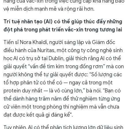
năng của vắc-xin trong việc cung cấp khả năng bảo
vệ miễn dịch mạnh mẽ và rộng rãi hơn.
Trí tuệ nhân tạo (AI) có thể giúp thúc đẩy những
đột phá trong phát triển vắc-xin trong tương lai
Tiến sĩ Nora Khaldi, người sáng lập và Giám đốc
điều hành của Nuritas, một công ty công nghệ sinh
học AI có trụ sở tại Dublin, giải thích rằng AI có thể
giải quyết “vấn đề tìm kim trong đống rơm” mà con
người không thể tự giải quyết được: “Số lượng các
tổ hợp phân tử có thể có — ngay cả trong một
protein duy nhất — là vô cùng lớn,” bà nói. “Bạn có
thể dành hàng trăm năm để thử nghiệm từng ứng
cử viên một trong phòng thí nghiệm mà vẫn chưa
đạt được kết quả gì đáng kể".
Tuy nhiên, AI có thể phân tích lượng lớn dữ liệu sinh