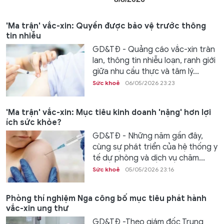
'Ma trận' vắc-xin: Quyền được bảo vệ trước thông
tin nhiễu
GD&TĐ - Quảng cáo vắc-xin tràn
lan, thông tin nhiễu loạn, ranh giới
giữa nhu cầu thực và tâm lý...
Sức khoẻ
06/05/2026 23:23
'Ma trận' vắc-xin: Mục tiêu kinh doanh 'nặng' hơn lợi
ích sức khỏe?
GD&TĐ - Những năm gần đây,
cùng sự phát triển của hệ thống y
tế dự phòng và dịch vụ chăm...
Sức khoẻ
05/05/2026 23:16
Phòng thí nghiệm Nga công bố mục tiêu phát hành
vắc-xin ung thư
GD&TĐ -Theo giám đốc Trung