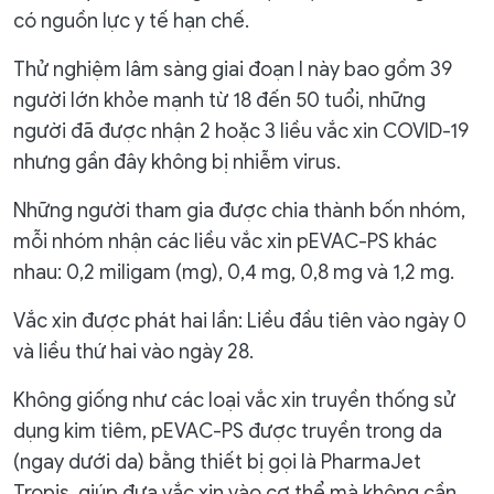
có nguồn lực y tế hạn chế.
Thử nghiệm lâm sàng giai đoạn I này bao gồm 39
người lớn khỏe mạnh từ 18 đến 50 tuổi, những
người đã được nhận 2 hoặc 3 liều vắc xin COVID-19
nhưng gần đây không bị nhiễm virus.
Những người tham gia được chia thành bốn nhóm,
mỗi nhóm nhận các liều vắc xin pEVAC-PS khác
nhau: 0,2 miligam (mg), 0,4 mg, 0,8 mg và 1,2 mg.
Vắc xin được phát hai lần: Liều đầu tiên vào ngày 0
và liều thứ hai vào ngày 28.
Không giống như các loại vắc xin truyền thống sử
dụng kim tiêm, pEVAC-PS được truyền trong da
(ngay dưới da) bằng thiết bị gọi là PharmaJet
Tropis, giúp đưa vắc xin vào cơ thể mà không cần