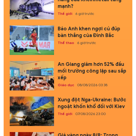
mạnh?
Thế giới
6 giờ trước
Báo Anh khen ngợi cú đúp
bàn thắng của Đình Bắc
Thể thao
6 giờ trước
An Giang giảm hơn 52% đầu
mối trường công lập sau sắp
xếp
Giáo dục
08/08/2026 03:38
Xung đột Nga-Ukraine: Bước
ngoặt khốn khổ đối với Kiev
Thế giới
07/08/2026 23:00
Giá vàng ngày 8/8: Trong