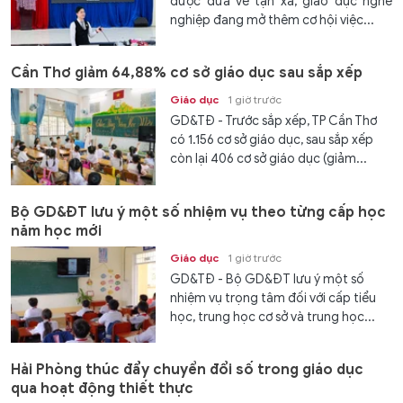
được đưa về tận xã, giáo dục nghề
nghiệp đang mở thêm cơ hội việc...
Cần Thơ giảm 64,88% cơ sở giáo dục sau sắp xếp
Giáo dục
1 giờ trước
GD&TĐ - Trước sắp xếp, TP Cần Thơ
có 1.156 cơ sở giáo dục, sau sắp xếp
còn lại 406 cơ sở giáo dục (giảm...
Bộ GD&ĐT lưu ý một số nhiệm vụ theo từng cấp học
năm học mới
Giáo dục
1 giờ trước
GD&TĐ - Bộ GD&ĐT lưu ý một số
nhiệm vụ trọng tâm đối với cấp tiểu
học, trung học cơ sở và trung học...
Hải Phòng thúc đẩy chuyển đổi số trong giáo dục
qua hoạt động thiết thực