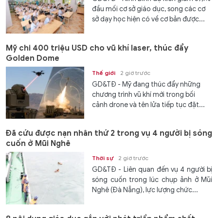
đầu mối cơ sở giáo dục, song các cơ
sở dạy học hiện có về cơ bản được...
Mỹ chi 400 triệu USD cho vũ khí laser, thúc đẩy
Golden Dome
Thế giới
2 giờ trước
GD&TĐ - Mỹ đang thúc đẩy những
chương trình vũ khí mới trong bối
cảnh drone và tên lửa tiếp tục đặt...
Đã cứu được nạn nhân thứ 2 trong vụ 4 người bị sóng
cuốn ở Mũi Nghê
Thời sự
2 giờ trước
GD&TĐ - Liên quan đến vụ 4 người bị
sóng cuốn trong lúc chụp ảnh ở Mũi
Nghê (Đà Nẵng), lực lượng chức...