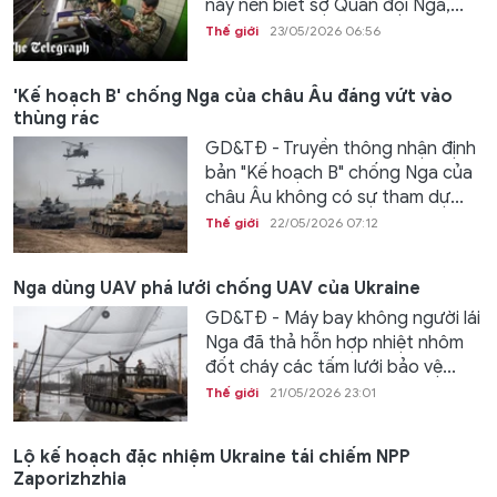
này nên biết sợ Quân đội Nga,...
Thế giới
23/05/2026 06:56
'Kế hoạch B' chống Nga của châu Âu đáng vứt vào
thùng rác
GD&TĐ - Truyền thông nhận định
bản "Kế hoạch B" chống Nga của
châu Âu không có sự tham dự...
Thế giới
22/05/2026 07:12
Nga dùng UAV phá lưới chống UAV của Ukraine
GD&TĐ - Máy bay không người lái
Nga đã thả hỗn hợp nhiệt nhôm
đốt cháy các tấm lưới bảo vệ...
Thế giới
21/05/2026 23:01
Lộ kế hoạch đặc nhiệm Ukraine tái chiếm NPP
Zaporizhzhia