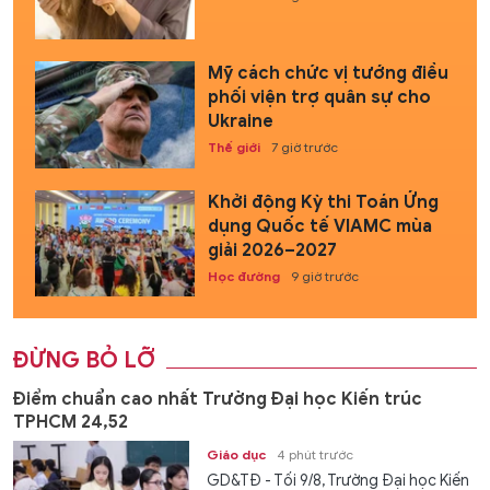
Mỹ cách chức vị tướng điều
phối viện trợ quân sự cho
Ukraine
Thế giới
7 giờ trước
Khởi động Kỳ thi Toán Ứng
dụng Quốc tế VIAMC mùa
giải 2026–2027
Học đường
9 giờ trước
ĐỪNG BỎ LỠ
Điểm chuẩn cao nhất Trường Đại học Kiến trúc
TPHCM 24,52
Giáo dục
4 phút trước
GD&TĐ - Tối 9/8, Trường Đại học Kiến