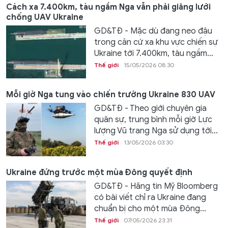
Cách xa 7.400km, tàu ngầm Nga vẫn phải giăng lưới
chống UAV Ukraine
GD&TĐ - Mặc dù đang neo đậu
trong căn cứ xa khu vực chiến sự
Ukraine tới 7.400km, tàu ngầm...
Thế giới
15/05/2026 08:30
Mỗi giờ Nga tung vào chiến trường Ukraine 830 UAV
GD&TĐ - Theo giới chuyên gia
quân sự, trung bình mỗi giờ Lực
lượng Vũ trang Nga sử dụng tới...
Thế giới
13/05/2026 03:30
Ukraine đứng trước một mùa Đông quyết định
GD&TĐ - Hãng tin Mỹ Bloomberg
có bài viết chỉ ra Ukraine đang
chuẩn bị cho một mùa Đông...
Thế giới
07/05/2026 23:31