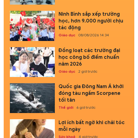
Ninh Bình sắp xếp trường
học, hơn 9.000 người chịu
tác động
Giáo dục
08/08/2026 14:34
Đồng loạt các trường đại
học công bố điểm chuẩn
năm 2026
Giáo dục
2 giờ trước
Quốc gia Đông Nam Á khởi
đóng tàu ngầm Scorpene
tối tân
Thế giới
6 giờ trước
Lợi ích bất ngờ khi chải tóc
mỗi ngày
Sức khoẻ
4 giờ trước