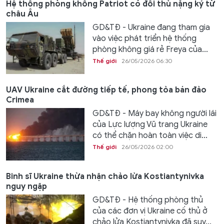
Hệ thống phòng không Patriot có đối thủ nặng ký từ
châu Âu
GD&TĐ - Ukraine đang tham gia
vào việc phát triển hệ thống
phòng không giá rẻ Freya của...
Thế giới
26/05/2026 06:30
UAV Ukraine cắt đường tiếp tế, phong tỏa bán đảo
Crimea
GD&TĐ - Máy bay không người lái
của Lực lượng Vũ trang Ukraine
có thể chặn hoàn toàn việc di...
Thế giới
26/05/2026 02:00
Binh sĩ Ukraine thừa nhận chảo lửa Kostiantynivka
nguy ngập
GD&TĐ - Hệ thống phòng thủ
của các đơn vị Ukraine cố thủ ở
chảo lửa Kostiantynivka đã suy...