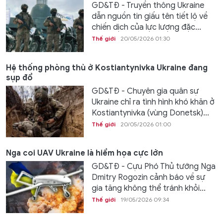
GD&TĐ - Truyền thông Ukraine
dẫn nguồn tin giấu tên tiết lộ về
chiến dịch của lực lượng đặc...
Thế giới
20/05/2026 01:30
Hệ thống phòng thủ ở Kostiantynivka Ukraine đang
sụp đổ
GD&TĐ - Chuyên gia quân sự
Ukraine chỉ ra tình hình khó khăn ở
Kostiantynivka (vùng Donetsk)...
Thế giới
20/05/2026 01:00
Nga coi UAV Ukraine là hiểm họa cực lớn
GD&TĐ - Cựu Phó Thủ tướng Nga
Dmitry Rogozin cảnh báo về sự
gia tăng không thể tránh khỏi...
Thế giới
19/05/2026 09:34