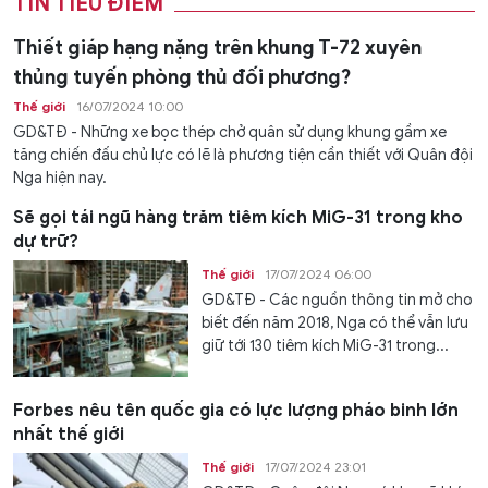
TIN TIÊU ĐIỂM
Thiết giáp hạng nặng trên khung T-72 xuyên
thủng tuyến phòng thủ đối phương?
Thế giới
16/07/2024 10:00
GD&TĐ - Những xe bọc thép chở quân sử dụng khung gầm xe
tăng chiến đấu chủ lực có lẽ là phương tiện cần thiết với Quân đội
Nga hiện nay.
Sẽ gọi tái ngũ hàng trăm tiêm kích MiG-31 trong kho
dự trữ?
Thế giới
17/07/2024 06:00
GD&TĐ - Các nguồn thông tin mở cho
biết đến năm 2018, Nga có thể vẫn lưu
giữ tới 130 tiêm kích MiG-31 trong...
Forbes nêu tên quốc gia có lực lượng pháo binh lớn
nhất thế giới
Thế giới
17/07/2024 23:01