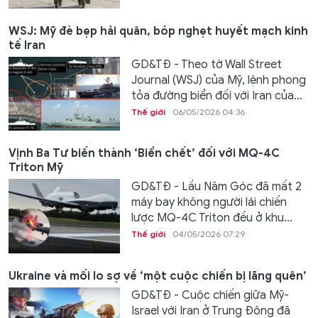
WSJ: Mỹ đè bẹp hải quân, bóp nghẹt huyết mạch kinh
tế Iran
GD&TĐ - Theo tờ Wall Street
Journal (WSJ) của Mỹ, lệnh phong
tỏa đường biển đối với Iran của...
Thế giới
06/05/2026 04:36
Vịnh Ba Tư biến thành ‘Biển chết’ đối với MQ-4C
Triton Mỹ
GD&TĐ - Lầu Năm Góc đã mất 2
máy bay không người lái chiến
lược MQ-4C Triton đều ở khu...
Thế giới
04/05/2026 07:29
Ukraine và mối lo sợ về ‘một cuộc chiến bị lãng quên’
GD&TĐ - Cuộc chiến giữa Mỹ-
Israel với Iran ở Trung Đông đã