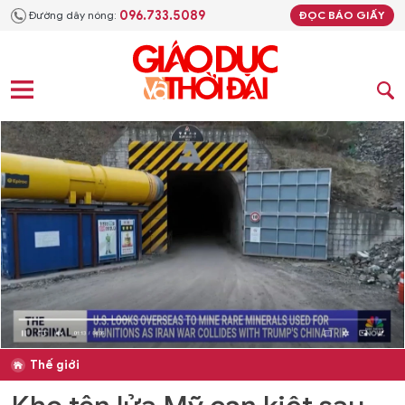
096.733.5089
Đường dây nóng:
ĐỌC BÁO GIẤY
Thế giới