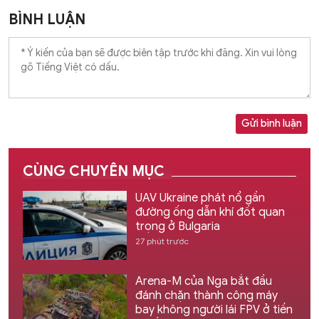
BÌNH LUẬN
Gửi bình luận
CÙNG CHUYÊN MỤC
UAV Ukraine phát nổ gần
đường ống dẫn khí đốt quan
trọng ở Bulgaria
27 phút trước
Arena-M của Nga bắt đầu
đánh chặn thành công máy
bay không người lái FPV ở tiền