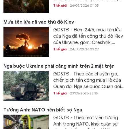
Thế giới
26/05/2026 01:05
Mưa tên lửa nã vào thủ đô Kiev
GD&TĐ - Đêm 24/5, mưa tên lửa
của Nga đã tấn công thủ đô Kiev
của Ukraine, gồm: Oreshnik,...
Thế giới
24/05/2026 23:07
Nga buộc Ukraine phải căng mình trên 2 mặt trận
GD&TĐ - Theo các chuyên gia,
chiến dịch tấn công mùa Hè của
Quân đội Nga sẽ buộc Quân đội...
Thế giới
23/05/2026 23:35
Tướng Anh: NATO nên biết sợ Nga
GD&TĐ - Theo một viên tướng
Anh trong NATO, khối quân sự