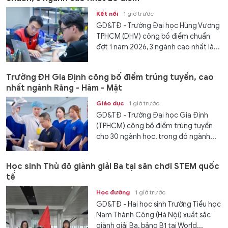
Kết nối
1 giờ trước
GD&TĐ - Trường Đại học Hùng Vương
TPHCM (DHV) công bố điểm chuẩn
đợt 1 năm 2026, 3 ngành cao nhất là...
Trường ĐH Gia Định công bố điểm trúng tuyển, cao
nhất ngành Răng - Hàm - Mặt
Giáo dục
1 giờ trước
GD&TĐ - Trường Đại học Gia Định
(TPHCM) công bố điểm trúng tuyển
cho 30 ngành học, trong đó ngành...
Học sinh Thủ đô giành giải Ba tại sân chơi STEM quốc
tế
Học đường
1 giờ trước
GD&TĐ - Hai học sinh Trường Tiểu học
Nam Thành Công (Hà Nội) xuất sắc
giành giải Ba, bảng B1 tại World...