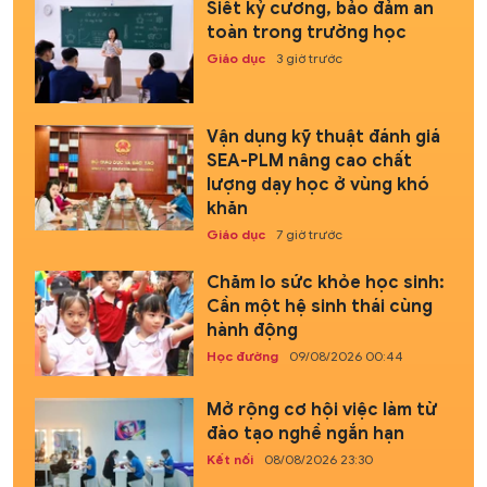
Siết kỷ cương, bảo đảm an
toàn trong trường học
Giáo dục
3 giờ trước
Vận dụng kỹ thuật đánh giá
SEA-PLM nâng cao chất
lượng dạy học ở vùng khó
khăn
Giáo dục
7 giờ trước
Chăm lo sức khỏe học sinh:
Cần một hệ sinh thái cùng
hành động
Học đường
09/08/2026 00:44
Mở rộng cơ hội việc làm từ
đào tạo nghề ngắn hạn
Kết nối
08/08/2026 23:30