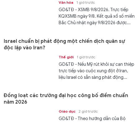
Văn hóa
1 giờ trước
GD&TĐ - XSMB 9/8/2026. Trực tiếp
KQXSMB ngày 9/8. Kết quả xổ số miền
Bắc Chủ nhật ngày 9/8/2026 được...
Israel chuẩn bị phát động một chiến dịch quân sự
độc lập vào Iran?
Thế giới
1 giờ trước
GD&TĐ - Nếu Mỹ rút khỏi sự can thiệp
trực tiếp vào cuộc xung đột ở Iran,
liệu Israel có sẵn sàng phát động...
Đồng loạt các trường đại học công bố điểm chuẩn
năm 2026
Giáo dục
2 giờ trước
GD&TĐ - Theo hướng dẫn của Bộ
GD&ĐT, trước 17h ngày 13/8/2026, các
cơ sở đào tạo thông báo kết quả...