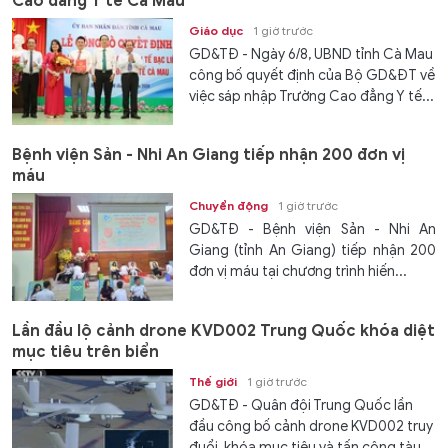
Cao đẳng Y tế Cà Mau
Giáo dục
1 giờ trước
GD&TĐ - Ngày 6/8, UBND tỉnh Cà Mau
công bố quyết định của Bộ GD&ĐT về
việc sáp nhập Trường Cao đẳng Y tế...
Bệnh viện Sản - Nhi An Giang tiếp nhận 200 đơn vị
máu
Chuyển động
1 giờ trước
GD&TĐ - Bệnh viện Sản - Nhi An
Giang (tỉnh An Giang) tiếp nhận 200
đơn vị máu tại chương trình hiến...
Lần đầu lộ cảnh drone KVD002 Trung Quốc khóa diệt
mục tiêu trên biển
Thế giới
1 giờ trước
GD&TĐ - Quân đội Trung Quốc lần
đầu công bố cảnh drone KVD002 truy
đuổi, khóa mục tiêu và tấn công tàu...