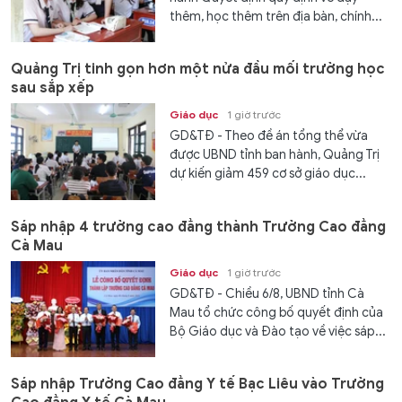
thêm, học thêm trên địa bàn, chính...
Quảng Trị tinh gọn hơn một nửa đầu mối trường học
sau sắp xếp
Giáo dục
1 giờ trước
GD&TĐ - Theo đề án tổng thể vừa
được UBND tỉnh ban hành, Quảng Trị
dự kiến giảm 459 cơ sở giáo dục...
Sáp nhập 4 trường cao đẳng thành Trường Cao đẳng
Cà Mau
Giáo dục
1 giờ trước
GD&TĐ - Chiều 6/8, UBND tỉnh Cà
Mau tổ chức công bố quyết định của
Bộ Giáo dục và Đào tạo về việc sáp...
Sáp nhập Trường Cao đẳng Y tế Bạc Liêu vào Trường