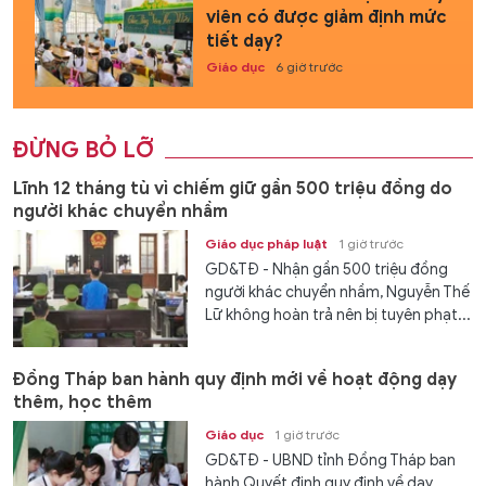
viên có được giảm định mức
tiết dạy?
Giáo dục
6 giờ trước
ĐỪNG BỎ LỠ
Lĩnh 12 tháng tù vì chiếm giữ gần 500 triệu đồng do
người khác chuyển nhầm
Giáo dục pháp luật
1 giờ trước
GD&TĐ - Nhận gần 500 triệu đồng
người khác chuyển nhầm, Nguyễn Thế
Lữ không hoàn trả nên bị tuyên phạt...
Đồng Tháp ban hành quy định mới về hoạt động dạy
thêm, học thêm
Giáo dục
1 giờ trước
GD&TĐ - UBND tỉnh Đồng Tháp ban
hành Quyết định quy định về dạy