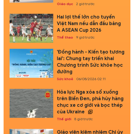
Giáo dục
2 giờ trước
Hai lợi thế lớn cho tuyển
Việt Nam nếu dẫn đầu bảng
A ASEAN Cup 2026
Thể thao
9 giờ trước
'Đồng hành - Kiến tạo tương
lai': Chung tay triển khai
Chương trình Sức khỏe học
đường
Sức khoẻ
06/08/2026 02:11
Hỏa lực Nga xóa sổ xuồng
trên Biển Đen, phá hủy hàng
chục xe cơ giới và bọc thép
của Ukraine
Thế giới
8 giờ trước
Giáo viên kiêm nhiệm Chi ủy