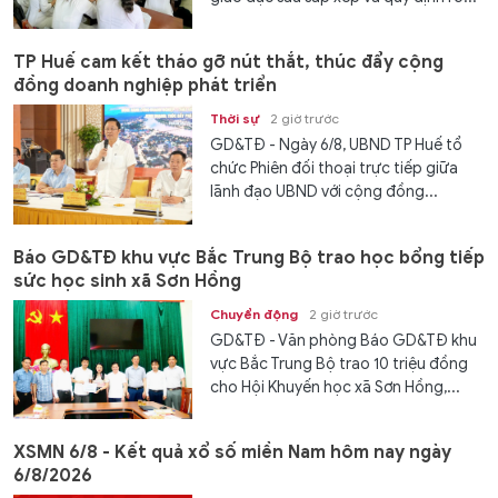
TP Huế cam kết tháo gỡ nút thắt, thúc đẩy cộng
đồng doanh nghiệp phát triển
Thời sự
2 giờ trước
GD&TĐ - Ngày 6/8, UBND TP Huế tổ
chức Phiên đối thoại trực tiếp giữa
lãnh đạo UBND với cộng đồng...
Báo GD&TĐ khu vực Bắc Trung Bộ trao học bổng tiếp
sức học sinh xã Sơn Hồng
Chuyển động
2 giờ trước
GD&TĐ - Văn phòng Báo GD&TĐ khu
vực Bắc Trung Bộ trao 10 triệu đồng
cho Hội Khuyến học xã Sơn Hồng,...
XSMN 6/8 - Kết quả xổ số miền Nam hôm nay ngày
6/8/2026