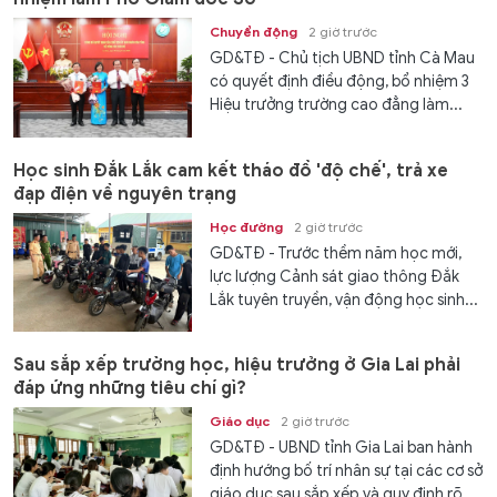
Chuyển động
2 giờ trước
GD&TĐ - Chủ tịch UBND tỉnh Cà Mau
có quyết định điều động, bổ nhiệm 3
Hiệu trưởng trường cao đẳng làm...
Học sinh Đắk Lắk cam kết tháo đồ 'độ chế', trả xe
đạp điện về nguyên trạng
Học đường
2 giờ trước
GD&TĐ - Trước thềm năm học mới,
lực lượng Cảnh sát giao thông Đắk
Lắk tuyên truyền, vận động học sinh...
Sau sắp xếp trường học, hiệu trưởng ở Gia Lai phải
đáp ứng những tiêu chí gì?
Giáo dục
2 giờ trước
GD&TĐ - UBND tỉnh Gia Lai ban hành
định hướng bố trí nhân sự tại các cơ sở
giáo dục sau sắp xếp và quy định rõ...