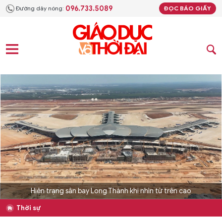
096.733.5089
Đường dây nóng:
ĐỌC BÁO GIẤY
Hiện trạng sân bay Long Thành khi nhìn từ trên cao
Thời sự