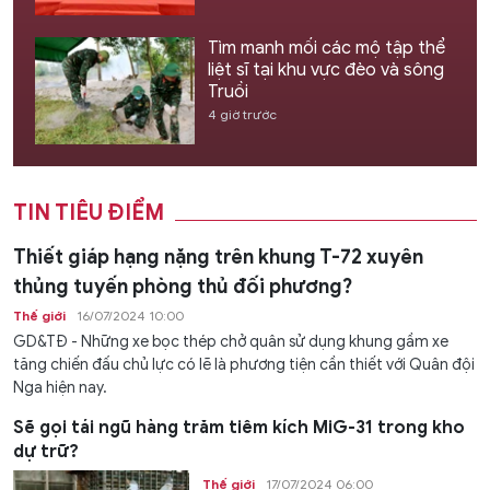
Tìm manh mối các mộ tập thể
liệt sĩ tại khu vực đèo và sông
Truồi
4 giờ trước
TIN TIÊU ĐIỂM
Thiết giáp hạng nặng trên khung T-72 xuyên
thủng tuyến phòng thủ đối phương?
Thế giới
16/07/2024 10:00
GD&TĐ - Những xe bọc thép chở quân sử dụng khung gầm xe
tăng chiến đấu chủ lực có lẽ là phương tiện cần thiết với Quân đội
Nga hiện nay.
Sẽ gọi tái ngũ hàng trăm tiêm kích MiG-31 trong kho
dự trữ?
Thế giới
17/07/2024 06:00