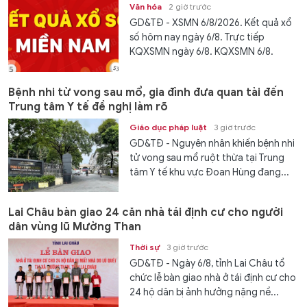
Văn hóa
2 giờ trước
GD&TĐ - XSMN 6/8/2026. Kết quả xổ
số hôm nay ngày 6/8. Trực tiếp
KQXSMN ngày 6/8. KQXSMN 6/8.
Kết...
Bệnh nhi tử vong sau mổ, gia đình đưa quan tài đến
Trung tâm Y tế đề nghị làm rõ
Giáo dục pháp luật
3 giờ trước
GD&TĐ - Nguyên nhân khiến bệnh nhi
tử vong sau mổ ruột thừa tại Trung
tâm Y tế khu vực Đoan Hùng đang...
Lai Châu bàn giao 24 căn nhà tái định cư cho người
dân vùng lũ Mường Than
Thời sự
3 giờ trước
GD&TĐ - Ngày 6/8, tỉnh Lai Châu tổ
chức lễ bàn giao nhà ở tái định cư cho
24 hộ dân bị ảnh hưởng nặng nề...