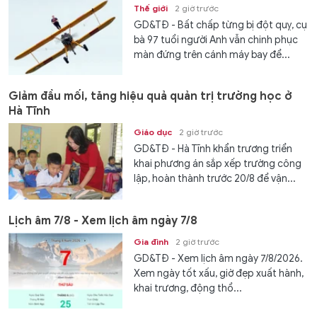
Thế giới
2 giờ trước
GD&TĐ - Bất chấp từng bị đột quỵ, cụ
bà 97 tuổi người Anh vẫn chinh phục
màn đứng trên cánh máy bay để...
Giảm đầu mối, tăng hiệu quả quản trị trường học ở
Hà Tĩnh
Giáo dục
2 giờ trước
GD&TĐ - Hà Tĩnh khẩn trương triển
khai phương án sắp xếp trường công
lập, hoàn thành trước 20/8 để vận...
Lịch âm 7/8 - Xem lịch âm ngày 7/8
Gia đình
2 giờ trước
GD&TĐ - Xem lịch âm ngày 7/8/2026.
Xem ngày tốt xấu, giờ đẹp xuất hành,
khai trương, động thổ...