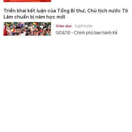
Triển khai kết luận của Tổng Bí thư, Chủ tịch nước Tô
Lâm chuẩn bị năm học mới
Giáo dục
3 giờ trước
GD&TĐ - Chính phủ ban hành Kế
hoạch triển khai kết luận của Tổng Bí
thư, Chủ tịch nước Tô Lâm tại buổi...
Bàn giao máy tính cho các thôn, thúc đẩy chuyển đổi
số từ cơ sở
Chuyển động
3 giờ trước
GD&TĐ - Xã Phong Nha từng bước
hoàn thiện hạ tầng công nghệ thông
tin, đẩy mạnh chuyển đổi số và đưa...
Bộ CHQS tỉnh Quảng Trị bàn giao khu vui chơi cho trẻ
mầm non vùng biên
Nhân ái
3 giờ trước