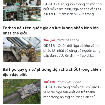
GD&TĐ - Các nguồn thông tin mở cho
biết đến năm 2018, Nga có thể vẫn lưu
giữ tới 130 tiêm kích MiG-31 trong...
Forbes nêu tên quốc gia có lực lượng pháo binh lớn
nhất thế giới
Thế giới
17/07/2024 23:01
GD&TĐ - Quân đội Nga có kho vũ khí
pháo lớn nhất và cũng có nguồn cung
cấp đạn dược ổn định – Tạp chí...
Bài học quý giá từ phương tiện chủ chốt trong chiến
dịch đặc biệt
Thế giới
19/07/2024 00:00
GD&TĐ - Xe tăng chiến đấu chủ lực T-
90M do Nga sản xuất đã trở thành
một trong những phương tiện chủ...