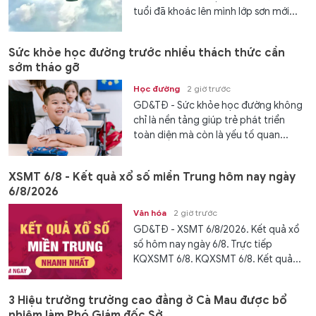
tuổi đã khoác lên mình lớp sơn mới...
Sức khỏe học đường trước nhiều thách thức cần
sớm tháo gỡ
Học đường
2 giờ trước
GD&TĐ - Sức khỏe học đường không
chỉ là nền tảng giúp trẻ phát triển
toàn diện mà còn là yếu tố quan...
XSMT 6/8 - Kết quả xổ số miền Trung hôm nay ngày
6/8/2026
Văn hóa
2 giờ trước
GD&TĐ - XSMT 6/8/2026. Kết quả xổ
số hôm nay ngày 6/8. Trực tiếp
KQXSMT 6/8. KQXSMT 6/8. Kết quả...
3 Hiệu trưởng trường cao đẳng ở Cà Mau được bổ
nhiệm làm Phó Giám đốc Sở