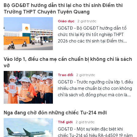
Bộ GD&ĐT hướng dẫn thi lại cho thí sinh Điểm thi
Trường THPT Chuyên Tuyên Quang
Giáo dục
2 giờ trước
GD&TĐ - Bộ GD&ĐT hướng dẫn tổ
chức thi lại Kỳ thi tốt nghiệp THPT
2026 cho các thí sinh tại Điểm thi...
Vào lớp 1, điều cha mẹ cần chuẩn bị không chỉ là sách
vở
Trao đổi
2 giờ trước
GD&TĐ - Trước ngưỡng cửa lớp 1, điều
nhiều cha mẹ chuẩn bị cho con không
chỉ là sách vở, đồng phục mà còn là...
Nga đang chờ đón những chiếc Tu-214 mới
Thế giới
2 giờ trước
GD&TĐ - Một sự kiện đặc biệt khi
chiếc Tu-214 số hiệu RA-64509 19 năm