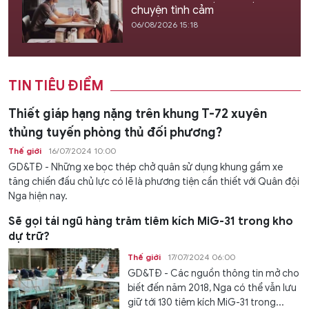
chuyện tình cảm
06/08/2026 15:18
TIN TIÊU ĐIỂM
Thiết giáp hạng nặng trên khung T-72 xuyên
thủng tuyến phòng thủ đối phương?
Thế giới
16/07/2024 10:00
GD&TĐ - Những xe bọc thép chở quân sử dụng khung gầm xe
tăng chiến đấu chủ lực có lẽ là phương tiện cần thiết với Quân đội
Nga hiện nay.
Sẽ gọi tái ngũ hàng trăm tiêm kích MiG-31 trong kho
dự trữ?
Thế giới
17/07/2024 06:00
GD&TĐ - Các nguồn thông tin mở cho
biết đến năm 2018, Nga có thể vẫn lưu
giữ tới 130 tiêm kích MiG-31 trong...