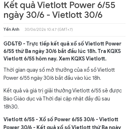
Kết quả Vietlott Power 6/55
ngày 30/6 - Vietlott 30/6
Yến Anh
30/06/2026 10:47 (GMT+7)
GD&TĐ - Trực tiếp kết quả xổ số Vietlott Power
6/55 thứ Ba ngày 30/6 bắt đầu lúc 18h. Tra KQXS
Vietlott 6/55 hôm nay. Xem KQXS Vietlott.
Thời gian quay số mở thưởng của xổ số Vietlott
Power 6/55 ngày 30/6 bắt đầu vào lúc 18h.
Kết quả và giá trị giải thưởng Vietlott 6/55 sẽ được
Báo Giáo dục và Thời đại cập nhật đầy đủ sau
18h30.
Vietlott 6/55 - Xổ số Power 6/55 30/6 - Vietlott
Power 30/6 - Kết quả xổ số Vietlott thứ Ba ngày