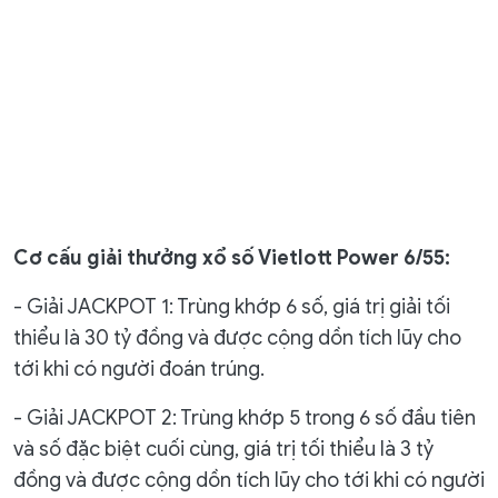
Cơ cấu giải thưởng xổ số Vietlott Power 6/55:
- Giải JACKPOT 1: Trùng khớp 6 số, giá trị giải tối
thiểu là 30 tỷ đồng và được cộng dồn tích lũy cho
tới khi có người đoán trúng.
- Giải JACKPOT 2: Trùng khớp 5 trong 6 số đầu tiên
và số đặc biệt cuối cùng, giá trị tối thiểu là 3 tỷ
đồng và được cộng dồn tích lũy cho tới khi có người