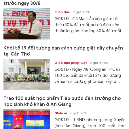
trước ngày 30/8
Giáo dục
2 giờ trước
GD&TĐ - Cà Mau sắp xếp giảm tối
thiểu 30% đầu mối, nơi có điều kiện
thuận lợi giảm khoảng 50% đầu mối...
Khởi tố 19 đối tượng dàn cảnh cướp giật dây chuyền
tại Cần Thơ
Giáo dục pháp luật
2 giờ trước
GD&TĐ - Ngày 7/8, Công an TP Cần
Thơ cho biết đã khởi tố 19 đối tượng
về hành vi cướp giật tài sản xảy ra...
Trao 100 suất học phẩm Tiếp bước đến trường cho
học sinh khó khăn ở An Giang
Nhân ái
2 giờ trước
GD&TĐ - UBND phường Long Xuyên
(tỉnh An Giang) trao 100 suất học