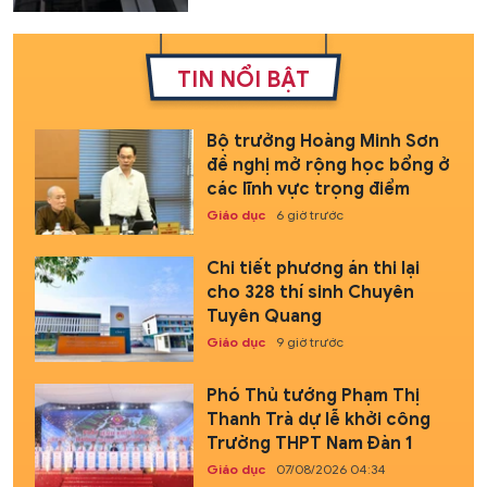
TIN NỔI BẬT
Bộ trưởng Hoàng Minh Sơn
đề nghị mở rộng học bổng ở
các lĩnh vực trọng điểm
Giáo dục
6 giờ trước
Chi tiết phương án thi lại
cho 328 thí sinh Chuyên
Tuyên Quang
Giáo dục
9 giờ trước
Phó Thủ tướng Phạm Thị
Thanh Trà dự lễ khởi công
Trường THPT Nam Đàn 1
Giáo dục
07/08/2026 04:34