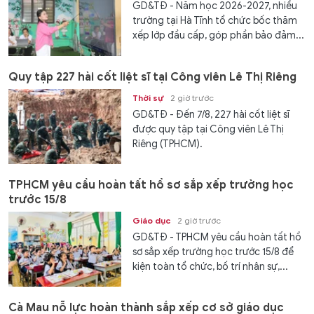
GD&TĐ - Năm học 2026-2027, nhiều
trường tại Hà Tĩnh tổ chức bốc thăm
xếp lớp đầu cấp, góp phần bảo đảm...
Quy tập 227 hài cốt liệt sĩ tại Công viên Lê Thị Riêng
Thời sự
2 giờ trước
GD&TĐ - Đến 7/8, 227 hài cốt liệt sĩ
được quy tập tại Công viên Lê Thị
Riêng (TPHCM).
TPHCM yêu cầu hoàn tất hồ sơ sắp xếp trường học
trước 15/8
Giáo dục
2 giờ trước
GD&TĐ - TPHCM yêu cầu hoàn tất hồ
sơ sắp xếp trường học trước 15/8 để
kiện toàn tổ chức, bố trí nhân sự,...
Cà Mau nỗ lực hoàn thành sắp xếp cơ sở giáo dục