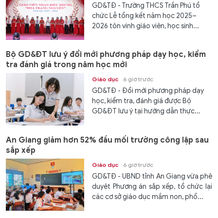
GD&TĐ - Trường THCS Trần Phú tổ
chức Lễ tổng kết năm học 2025–
2026 tôn vinh giáo viên, học sinh...
Bộ GD&ĐT lưu ý đổi mới phương pháp dạy học, kiểm
tra đánh giá trong năm học mới
Giáo dục
6 giờ trước
GD&TĐ - Đổi mới phương pháp dạy
học, kiểm tra, đánh giá được Bộ
GD&ĐT lưu ý tại hướng dẫn thực...
An Giang giảm hơn 52% đầu mối trường công lập sau
sắp xếp
Giáo dục
6 giờ trước
GD&TĐ - UBND tỉnh An Giang vừa phê
duyệt Phương án sắp xếp, tổ chức lại
các cơ sở giáo dục mầm non, phổ...