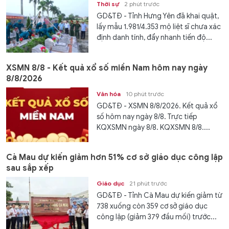
Thời sự
2 phút trước
GD&TĐ - Tỉnh Hưng Yên đã khai quật,
lấy mẫu 1.981/4.353 mộ liệt sĩ chưa xác
định danh tính, đẩy nhanh tiến độ...
XSMN 8/8 - Kết quả xổ số miền Nam hôm nay ngày
8/8/2026
Văn hóa
10 phút trước
GD&TĐ - XSMN 8/8/2026. Kết quả xổ
số hôm nay ngày 8/8. Trực tiếp
KQXSMN ngày 8/8. KQXSMN 8/8....
Cà Mau dự kiến giảm hơn 51% cơ sở giáo dục công lập
sau sắp xếp
Giáo dục
21 phút trước
GD&TĐ - Tỉnh Cà Mau dự kiến giảm từ
738 xuống còn 359 cơ sở giáo dục
công lập (giảm 379 đầu mối) trước...