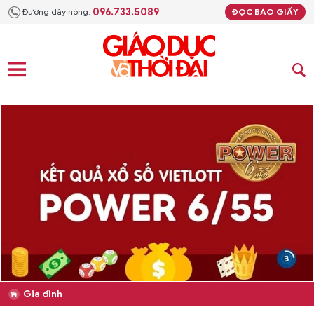
096.733.5089
Đường dây nóng:
ĐỌC BÁO GIẤY
Gia đình