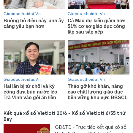
Kết quả xổ số Vietlott 20/6 - Xổ số Vietlott 6/55 thứ
Bảy
GD&TĐ - Trực tiếp kết quả xổ số