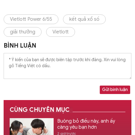
Vietlott Power 6/55
kết quả xổ số
giải thưởng
Vietlott
BÌNH LUẬN
Gửi bình luận
CÙNG CHUYÊN MỤC
Buông bỏ điều này, anh ấy
càng yêu bạn hơn
2 giờ trước