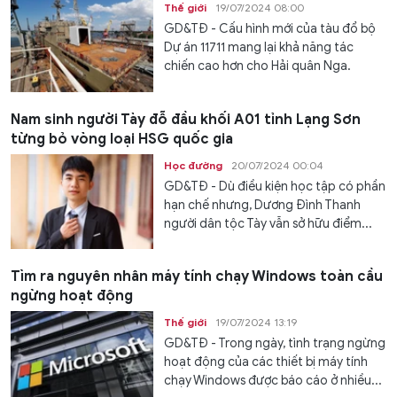
Thế giới
19/07/2024 08:00
GD&TĐ - Cấu hình mới của tàu đổ bộ
Dự án 11711 mang lại khả năng tác
chiến cao hơn cho Hải quân Nga.
Nam sinh người Tày đỗ đầu khối A01 tỉnh Lạng Sơn
từng bỏ vòng loại HSG quốc gia
Học đường
20/07/2024 00:04
GD&TĐ - Dù điều kiện học tập có phần
hạn chế nhưng, Dương Đình Thanh
người dân tộc Tày vẫn sở hữu điểm...
Tìm ra nguyên nhân máy tính chạy Windows toàn cầu
ngừng hoạt động
Thế giới
19/07/2024 13:19
GD&TĐ - Trong ngày, tình trạng ngừng
hoạt động của các thiết bị máy tính
chạy Windows được báo cáo ở nhiều...