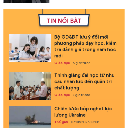
TIN NỔI BẬT
Bộ GD&ĐT lưu ý đổi mới
phương pháp dạy học, kiểm
tra đánh giá trong năm học
mới
Giáo dục
6 giờ trước
Thỉnh giảng đại học từ nhu
cầu nhân lực đến quản trị
chất lượng
Giáo dục
7 giờ trước
Chiến lược bóp nghẹt lực
lượng Ukraine
Thế giới
07/08/2026 23:08