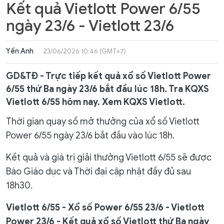
Kết quả Vietlott Power 6/55
ngày 23/6 - Vietlott 23/6
Yến Anh
23/06/2026 10:46 (GMT+7)
GD&TĐ - Trực tiếp kết quả xổ số Vietlott Power
6/55 thứ Ba ngày 23/6 bắt đầu lúc 18h. Tra KQXS
Vietlott 6/55 hôm nay. Xem KQXS Vietlott.
Thời gian quay số mở thưởng của xổ số Vietlott
Power 6/55 ngày 23/6 bắt đầu vào lúc 18h.
Kết quả và giá trị giải thưởng Vietlott 6/55 sẽ được
Báo Giáo dục và Thời đại cập nhật đầy đủ sau
18h30.
Vietlott 6/55 - Xổ số Power 6/55 23/6 - Vietlott
Power 23/6 - Kết quả xổ số Vietlott thứ Ba ngày