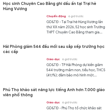
Học sinh Chuyên Cao Bằng ghi dấu ấn tại Trại hè
Hùng Vương
Chuyển động
6 giờ trước
GD&TĐ - Tại Trại hè Hùng Vương lần
thứ XX năm 2026, 52 học sinh Trường
THPT Chuyên Cao Bằng tham gia...
Hải Phòng giảm 544 đầu mối sau sắp xếp trường học
các cấp
Giáo dục
6 giờ trước
GD&TĐ - TP Hải Phòng dự kiến giảm
544 trường mầm non, tiểu học, THCS
(41,1%); đảm bảo mô hình một...
Phú Thọ khảo sát năng lực tiếng Anh hơn 7.000 giáo
viên phổ thông
Giáo dục
6 giờ trước
GD&TĐ - Phú Thọ tổ chức khảo sát