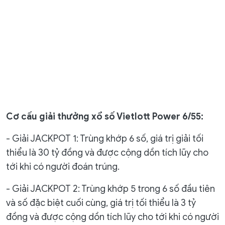
Cơ cấu giải thưởng xổ số Vietlott Power 6/55:
- Giải JACKPOT 1: Trùng khớp 6 số, giá trị giải tối
thiểu là 30 tỷ đồng và được cộng dồn tích lũy cho
tới khi có người đoán trúng.
- Giải JACKPOT 2: Trùng khớp 5 trong 6 số đầu tiên
và số đặc biệt cuối cùng, giá trị tối thiểu là 3 tỷ
đồng và được cộng dồn tích lũy cho tới khi có người