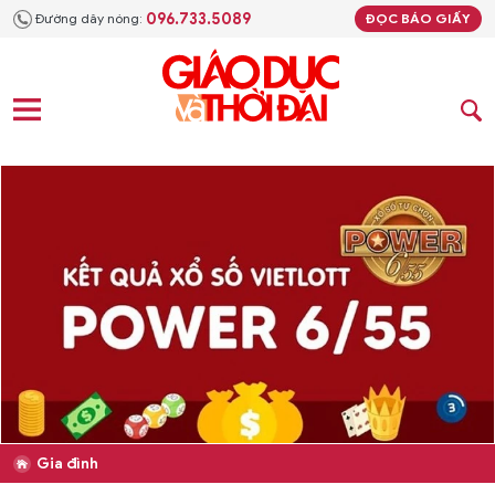
096.733.5089
Đường dây nóng:
ĐỌC BÁO GIẤY
Gia đình