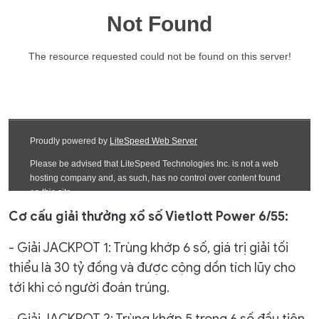
Cơ cấu giải thưởng xổ số Vietlott Power 6/55:
- Giải JACKPOT 1: Trùng khớp 6 số, giá trị giải tối
thiểu là 30 tỷ đồng và được cộng dồn tích lũy cho
tới khi có người đoán trúng.