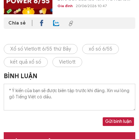
Gia đình
20/06/2026 10:47
Chia sẻ
Xổ số Vietlott 6/55 thứ Bảy
xổ số 6/55
kết quả xổ số
Vietlott
BÌNH LUẬN
Gửi bình luận