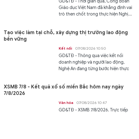
GD&TĐ - Thời gian qua, Công đoàn
Giáo dục Việt Nam đã khẳng định vai
trò then chốt trong thực hiện Nghị...
Tạo việc làm tại chỗ, xây dựng thị trường lao động
bền vững
Kết nối
07/08/2026 10:50
GD&TĐ - Thông qua việc kết nối
doanh nghiệp và người lao động,
Nghệ An đang từng bước hiện thực
hóa...
XSMB 7/8 - Kết quả xổ số miền Bắc hôm nay ngày
7/8/2026
Văn hóa
07/08/2026 10:47
GD&TĐ - XSMB 7/8/2026. Trực tiếp
KQXSMB ngày 7/8. Kết quả xổ số miền
Bắc thứ Sáu ngày 7/8/2026 được...