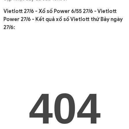
Vietlott 27/6 - Xổ số Power 6/55 27/6 - Vietlott
Power 27/6 - Kết quả xổ số Vietlott thứ Bảy ngày
27/6: