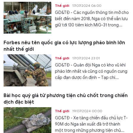
Thế giới
17/07/2024 06:00
GD&TĐ - Các nguồn thông tin mở cho
biết đến năm 2018, Nga có thể vẫn lưu
giữ tới 130 tiêm kích MiG-31 trong...
Forbes nêu tên quốc gia có lực lượng pháo binh lớn
nhất thế giới
Thế giới
17/07/2024 23:01
GD&TĐ - Quân đội Nga có kho vũ khí
pháo lớn nhất và cũng có nguồn cung
cấp đạn dược ổn định – Tạp chí...
Bài học quý giá từ phương tiện chủ chốt trong chiến
dịch đặc biệt
Thế giới
19/07/2024 00:00
GD&TĐ - Xe tăng chiến đấu chủ lực T-
90M do Nga sản xuất đã trở thành
một trong những phương tiện chủ...