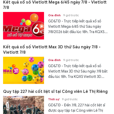
Kết quả xổ số Vietlott Mega 6/45 ngày 7/8 - Vietlott
7/8
Gia đình
9 giờ trước
GD&TĐ - Trực tiếp kết quả xổ số
Vietlott Mega 6/45 thứ Sáu ngày
7/8/2026 bắt đầu lúc 18h. Tra KQXS...
Kết quả xổ số Vietlott Max 3D thứ Sáu ngày 7/8 -
Vietlott 7/8
Gia đình
9 giờ trước
GD&TĐ - Trực tiếp kết quả xổ số
Vietlott Max 3D thứ Sáu ngày 7/8 bắt
đầu lúc 18h. Tra KQXS Vietlott 3D...
Quy tập 227 hài cốt liệt sĩ tại Công viên Lê Thị Riêng
Thời sự
9 giờ trước
GD&TĐ - Đến 7/8, 227 hài cốt liệt sĩ
được quy tập tại Công viên Lê Thị