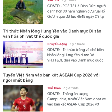
Văn hóa
7 giờ trước
GD&TĐ - PGS.TS Hà Đình Đức, người
dành hơn 30 năm nghiên cứu rùa Hồ
Gươm qua đời lúc 4h45 ngày 7/8 tại...
Tri thức Nhãn lồng Hưng Yên vào Danh mục Di sản
văn hóa phi vật thể quốc gia
Chuyển động
7 giờ trước
GD&TĐ - Tri thức trồng và chế biến
Nhãn lồng Hưng Yên được Bộ
VH,TT&DL đưa vào Danh mục quốc...
Tuyển Việt Nam vào bán kết ASEAN Cup 2026 với
ngôi nhất bảng
Thể thao
7 giờ trước
GD&TĐ - Thắng ấn tượng
Campuchia, tuyển Việt Nam đoạt vé
vào bán kết ASEAN Cup 2026 với...