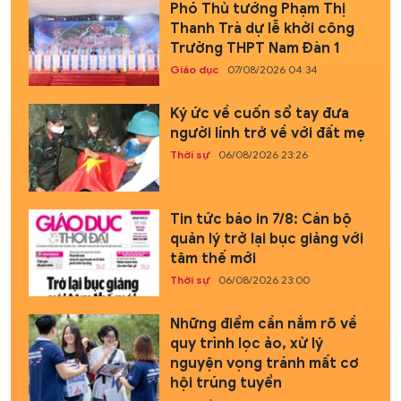
Phó Thủ tướng Phạm Thị
Thanh Trà dự lễ khởi công
Trường THPT Nam Đàn 1
Giáo dục
07/08/2026 04:34
Ký ức về cuốn sổ tay đưa
người lính trở về với đất mẹ
Thời sự
06/08/2026 23:26
Tin tức báo in 7/8: Cán bộ
quản lý trở lại bục giảng với
tâm thế mới
Thời sự
06/08/2026 23:00
Những điểm cần nắm rõ về
quy trình lọc ảo, xử lý
nguyện vọng tránh mất cơ
hội trúng tuyển