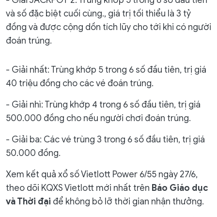
- Giải JACKPOT 2: Trùng khớp 5 trong 6 số đầu tiên
và số đặc biệt cuối cùng., giá trị tối thiểu là 3 tỷ
đồng và được cộng dồn tích lũy cho tới khi có người
đoán trúng.
- Giải nhất: Trùng khớp 5 trong 6 số đầu tiên, trị giá
40 triệu đồng cho các vé đoán trúng.
- Giải nhì: Trùng khớp 4 trong 6 số đầu tiên, trị giá
500.000 đồng cho nếu người chơi đoán trúng.
- Giải ba: Các vé trùng 3 trong 6 số đầu tiên, trị giá
50.000 đồng.
Xem kết quả xổ số Vietlott Power 6/55 ngày 27/6,
theo dõi KQXS Vietlott mới nhất trên
Báo Giáo dục
và Thời đại
để không bỏ lỡ thời gian nhận thưởng.