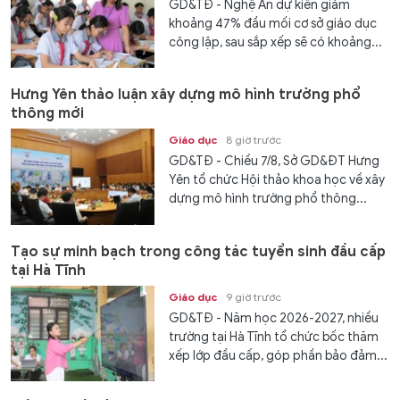
GD&TĐ - Nghệ An dự kiến giảm
khoảng 47% đầu mối cơ sở giáo dục
công lập, sau sắp xếp sẽ có khoảng...
Hưng Yên thảo luận xây dựng mô hình trường phổ
thông mới
Giáo dục
8 giờ trước
GD&TĐ - Chiều 7/8, Sở GD&ĐT Hưng
Yên tổ chức Hội thảo khoa học về xây
dựng mô hình trường phổ thông...
Tạo sự minh bạch trong công tác tuyển sinh đầu cấp
tại Hà Tĩnh
Giáo dục
9 giờ trước
GD&TĐ - Năm học 2026-2027, nhiều
trường tại Hà Tĩnh tổ chức bốc thăm
xếp lớp đầu cấp, góp phần bảo đảm...