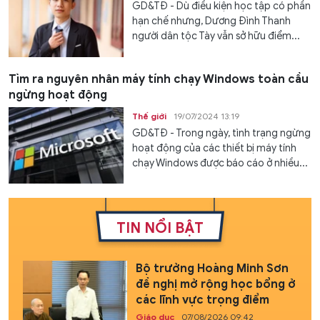
GD&TĐ - Dù điều kiện học tập có phần
hạn chế nhưng, Dương Đình Thanh
người dân tộc Tày vẫn sở hữu điểm...
Tìm ra nguyên nhân máy tính chạy Windows toàn cầu
ngừng hoạt động
Thế giới
19/07/2024 13:19
GD&TĐ - Trong ngày, tình trạng ngừng
hoạt động của các thiết bị máy tính
chạy Windows được báo cáo ở nhiều...
TIN NỔI BẬT
Bộ trưởng Hoàng Minh Sơn
đề nghị mở rộng học bổng ở
các lĩnh vực trọng điểm
Giáo dục
07/08/2026 09:42