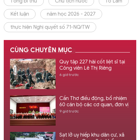
Tổng bí thư
Chủ tịch nước
Tô Lâm
Kết luận
năm học 2026 - 2027
thực hiện Nghị quyết số 71-NQ/TW
CÙNG CHUYÊN MỤC
Quy tập 227 hài cốt liệt sĩ tại
Công viên Lê Thị Riêng
6 giờ trước
Cần Thơ điều động, bổ nhiệm
60 cán bộ các cơ quan, đơn vị
9 giờ trước
Sạt lở uy hiếp khu dân cư, xã