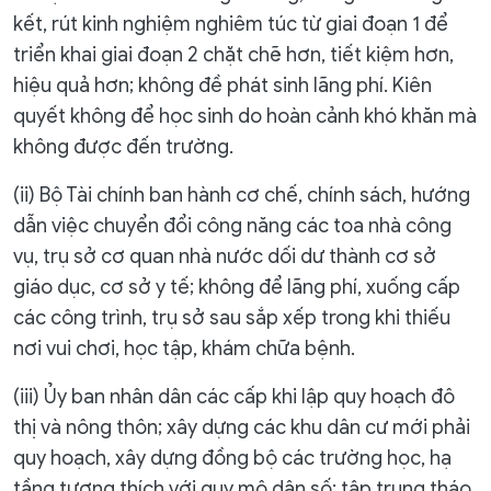
kết, rút kinh nghiệm nghiêm túc từ giai đoạn 1 để
triển khai giai đoạn 2 chặt chẽ hơn, tiết kiệm hơn,
hiệu quả hơn; không đề phát sinh lãng phí. Kiên
quyết không để học sinh do hoàn cảnh khó khăn mà
không được đến trường.
(ii) Bộ Tài chính ban hành cơ chế, chính sách, hướng
dẫn việc chuyển đổi công năng các toa nhà công
vụ, trụ sở cơ quan nhà nước dối dư thành cơ sở
giáo dục, cơ sở y tế; không để lãng phí, xuống cấp
các công trình, trụ sở sau sắp xếp trong khi thiếu
nơi vui chơi, học tập, khám chữa bệnh.
(iii) Ủy ban nhân dân các cấp khi lập quy hoạch đô
thị và nông thôn; xây dựng các khu dân cư mới phải
quy hoạch, xây dựng đồng bộ các trường học, hạ
tầng tương thích với quy mô dân số; tập trung tháo