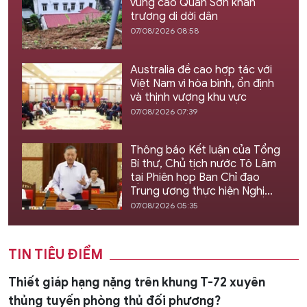
vùng cao Quan Sơn khẩn
trương di dời dân
07/08/2026 08:58
Australia đề cao hợp tác với
Việt Nam vì hòa bình, ổn định
và thịnh vượng khu vực
07/08/2026 07:39
Thông báo Kết luận của Tổng
Bí thư, Chủ tịch nước Tô Lâm
tại Phiên họp Ban Chỉ đạo
Trung ương thực hiện Nghị
quyết 57
07/08/2026 05:35
TIN TIÊU ĐIỂM
Thiết giáp hạng nặng trên khung T-72 xuyên
thủng tuyến phòng thủ đối phương?