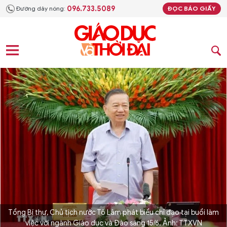
096.733.5089
Đường dây nóng:
ĐỌC BÁO GIẤY
Tổng Bí thư, Chủ tịch nước Tô Lâm phát biểu chỉ đạo tại buổi làm
việc với ngành Giáo dục và Đào sáng 15/6. Ảnh: TTXVN