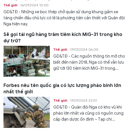
Thế giới
16/07/2024 10:00
GD&TĐ - Những xe bọc thép chở quân sử dụng khung gầm xe
tăng chiến đấu chủ lực có lẽ là phương tiện cần thiết với Quân đội
Nga hiện nay.
Sẽ gọi tái ngũ hàng trăm tiêm kích MiG-31 trong kho
dự trữ?
Thế giới
17/07/2024 06:00
GD&TĐ - Các nguồn thông tin mở cho
biết đến năm 2018, Nga có thể vẫn lưu
giữ tới 130 tiêm kích MiG-31 trong...
Forbes nêu tên quốc gia có lực lượng pháo binh lớn
nhất thế giới
Thế giới
17/07/2024 23:01
GD&TĐ - Quân đội Nga có kho vũ khí
pháo lớn nhất và cũng có nguồn cung
cấp đạn dược ổn định – Tạp chí...