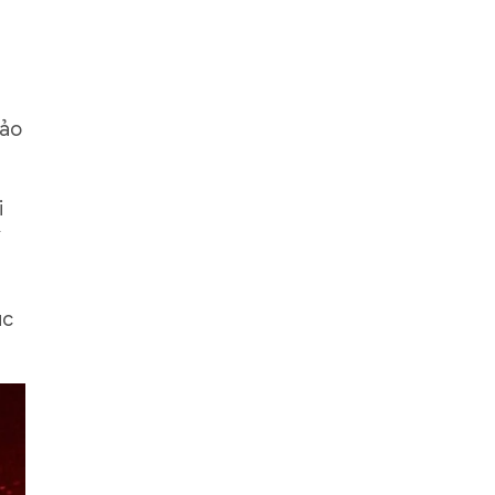
đảo
i
í
ục