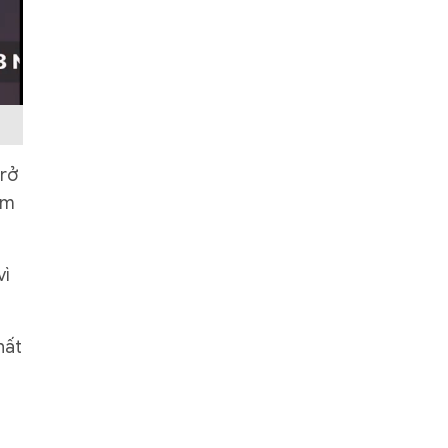
trở
ảm
vì
hất