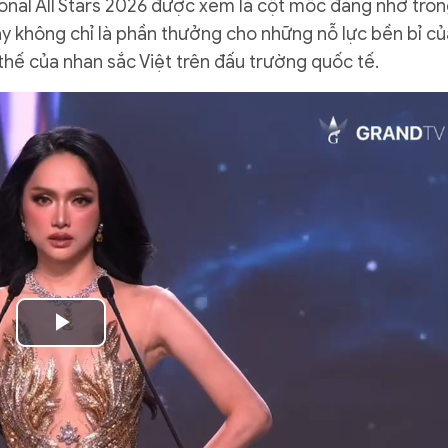
ional All Stars 2026 được xem là cột mốc đáng nhớ tro
y không chỉ là phần thưởng cho những nỗ lực bền bỉ củ
hế của nhan sắc Việt trên đấu trường quốc tế.
Play
Video