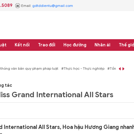
3.5089
Email:
gdtddientu@gmail.com
uật
Kết nối
Trao đổi
Học đường
Nhân ái
Thế giớ
áp luật
#Thực học - Thực nghiệp
#Tổng rà soát hệ thống văn bản quy phạm 
ng tác
ss Grand International All Stars
d International All Stars, Hoa hậu Hương Giang nhan