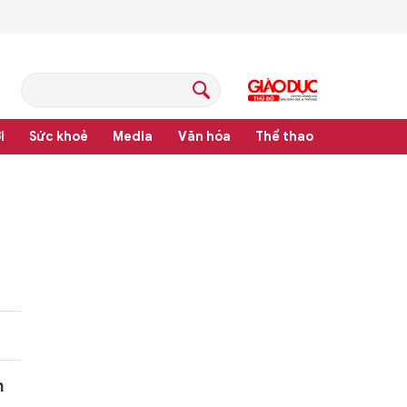
i
Sức khoẻ
Media
Văn hóa
Thể thao
pháp luật
h