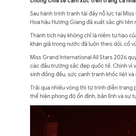
chóng chia sẻ cảm xúc trên trang cá nhâ
Sau hành trình tranh tài đầy nỗ lực tại Miss
Hoa hậu Hương Giang đã xuất sắc ghi tên m
Thành tích này không chỉ là niềm tự hào 
khán giả trong nước đã luôn theo dõi, cổ vũ
Miss Grand International All Stars 2026 qu
các đấu trường sắc đẹp quốc tế. Chính vì v
sinh đồng đều, sức cạnh tranh khốc liệt và
Trải qua nhiều vòng thi từ trình diễn tran
thể hiện phong độ ổn định, bản lĩnh và sự t