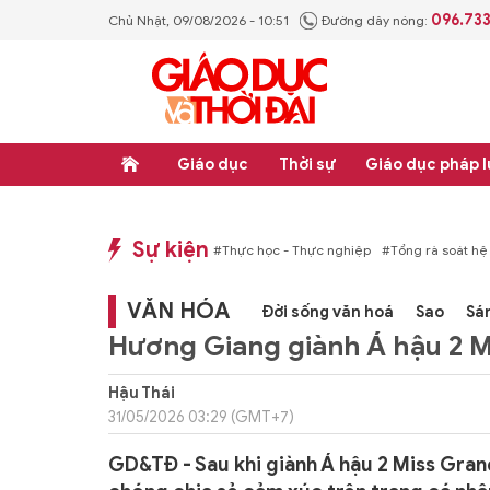
096.73
Chủ Nhật, 09/08/2026 - 10:51
Đường dây nóng:
Giáo dục
Thời sự
Giáo dục pháp l
Sự kiện
p luật
#Thực học - Thực nghiệp
#Tổng rà soát hệ thống văn bản quy phạm ph
VĂN HÓA
Đời sống văn hoá
Sao
Sá
Hương Giang giành Á hậu 2 Mi
Hậu Thái
31/05/2026 03:29 (GMT+7)
GD&TĐ - Sau khi giành Á hậu 2 Miss Gran