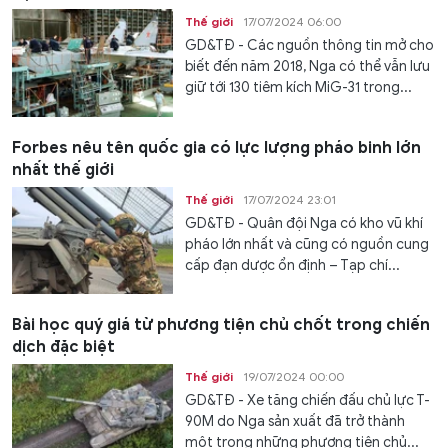
Thế giới
17/07/2024 06:00
GD&TĐ - Các nguồn thông tin mở cho
biết đến năm 2018, Nga có thể vẫn lưu
giữ tới 130 tiêm kích MiG-31 trong...
Forbes nêu tên quốc gia có lực lượng pháo binh lớn
nhất thế giới
Thế giới
17/07/2024 23:01
GD&TĐ - Quân đội Nga có kho vũ khí
pháo lớn nhất và cũng có nguồn cung
cấp đạn dược ổn định – Tạp chí...
Bài học quý giá từ phương tiện chủ chốt trong chiến
dịch đặc biệt
Thế giới
19/07/2024 00:00
GD&TĐ - Xe tăng chiến đấu chủ lực T-
90M do Nga sản xuất đã trở thành
một trong những phương tiện chủ...