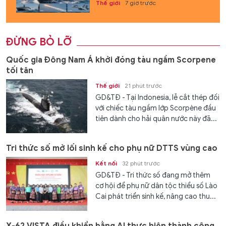
Thế giới
7 giờ trước
ĐỪNG BỎ LỠ
Quốc gia Đông Nam Á khởi đóng tàu ngầm Scorpene
tối tân
Thế giới
21 phút trước
GD&TĐ - Tại Indonesia, lễ cắt thép đối
với chiếc tàu ngầm lớp Scorpène đầu
tiên dành cho hải quân nước này đã...
Tri thức số mở lối sinh kế cho phụ nữ DTTS vùng cao
Kết nối
32 phút trước
GD&TĐ - Tri thức số đang mở thêm
cơ hội để phụ nữ dân tộc thiểu số Lào
Cai phát triển sinh kế, nâng cao thu...