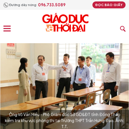
096.733.5089
Đường dây nóng:
ĐỌC BÁO GIẤY
Ông Võ Văn Hiếu - Phó Giám đốc Sở GD&ĐT tỉnh Đồng Tháp
kiểm tra khu vực phòng thi tại Trường THPT Trần Hưng Đạo. Ảnh:
T.T.