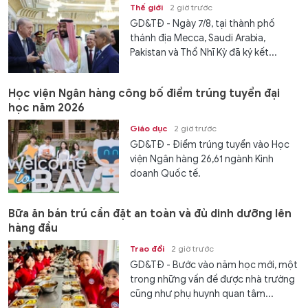
Thế giới
2 giờ trước
GD&TĐ - Ngày 7/8, tại thành phố
thánh địa Mecca, Saudi Arabia,
Pakistan và Thổ Nhĩ Kỳ đã ký kết...
Học viện Ngân hàng công bố điểm trúng tuyển đại
học năm 2026
Giáo dục
2 giờ trước
GD&TĐ - Điểm trúng tuyển vào Học
viện Ngân hàng 26,61 ngành Kinh
doanh Quốc tế.
Bữa ăn bán trú cần đặt an toàn và đủ dinh dưỡng lên
hàng đầu
Trao đổi
2 giờ trước
GD&TĐ - Bước vào năm học mới, một
trong những vấn đề được nhà trường
cũng như phụ huynh quan tâm...