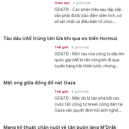
Giáo dục
4 giờ trước
GD&TĐ - Các phân hiệu sau sắp xếp
vẫn phải được bảo đảm diện tích, cơ
sở vật chất và điều kiện tổ chức...
Tàu dầu UAE trúng tên lửa khi qua eo biển Hormuz
Thế giới
4 giờ trước
GD&TĐ - Một tàu của công ty dầu khí
quốc gia UAE bị tấn công khi đi qua
tuyến hàng hải chiến lược, nhưng...
Mật ong giữa đống đổ nát Gaza
Thế giới
4 giờ trước
GD&TĐ - Mặc dù bị tàn phá bởi các
cuộc tấn công từ Israel, nông dân tại
Gaza vẫn quyết định hồi sinh nghề...
Mang kỹ thuật chăn nuôi về tận buôn làng M’Drắk