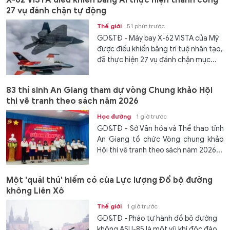
X-62 VISTA điều khiển bằng AI thực hiện thành công
27 vụ đánh chặn tự động
Thế giới
51 phút trước
GD&TĐ - Máy bay X-62 VISTA của Mỹ
được điều khiển bằng trí tuệ nhân tạo,
đã thực hiện 27 vụ đánh chặn mục...
83 thí sinh An Giang tham dự vòng Chung khảo Hội
thi vẽ tranh theo sách năm 2026
Học đường
1 giờ trước
GD&TĐ - Sở Văn hóa và Thể thao tỉnh
An Giang tổ chức Vòng chung khảo
Hội thi vẽ tranh theo sách năm 2026...
Một 'quái thú' hiếm có của Lực lượng Đổ bộ đường
không Liên Xô
Thế giới
1 giờ trước
GD&TĐ - Pháo tự hành đổ bộ đường
không ASU-85 là một vũ khí độc đáo