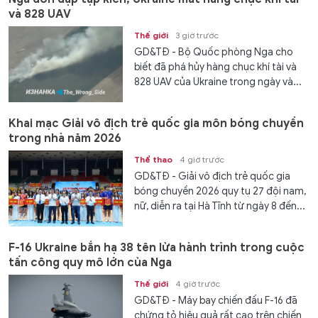
và 828 UAV
Thế giới
3 giờ trước
GD&TĐ - Bộ Quốc phòng Nga cho
biết đã phá hủy hàng chục khí tài và
828 UAV của Ukraine trong ngày và...
Khai mạc Giải vô địch trẻ quốc gia môn bóng chuyền
trong nhà năm 2026
Thể thao
4 giờ trước
GD&TĐ - Giải vô địch trẻ quốc gia
bóng chuyền 2026 quy tụ 27 đội nam,
nữ, diễn ra tại Hà Tĩnh từ ngày 8 đến...
F-16 Ukraine bắn hạ 38 tên lửa hành trình trong cuộc
tấn công quy mô lớn của Nga
Thế giới
4 giờ trước
GD&TĐ - Máy bay chiến đấu F-16 đã
chứng tỏ hiệu quả rất cao trên chiến