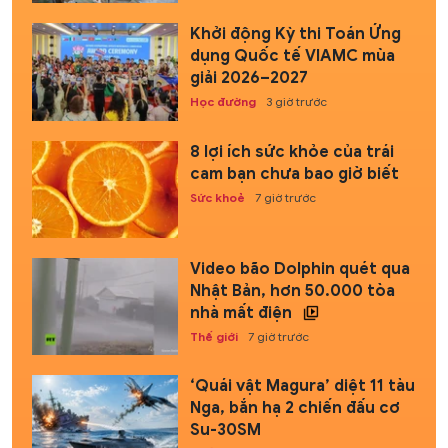
Khởi động Kỳ thi Toán Ứng
dụng Quốc tế VIAMC mùa
giải 2026–2027
Học đường
3 giờ trước
8 lợi ích sức khỏe của trái
cam bạn chưa bao giờ biết
Sức khoẻ
7 giờ trước
Video bão Dolphin quét qua
Nhật Bản, hơn 50.000 tòa
nhà mất điện
Thế giới
7 giờ trước
‘Quái vật Magura’ diệt 11 tàu
Nga, bắn hạ 2 chiến đấu cơ
Su-30SM