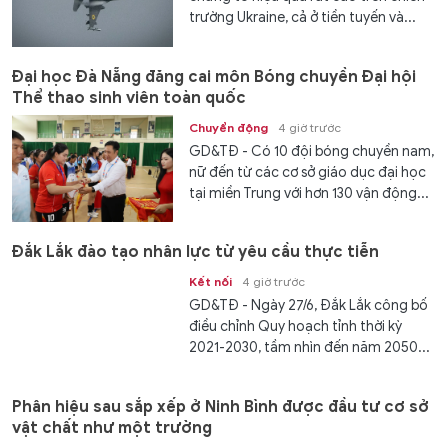
trường Ukraine, cả ở tiền tuyến và...
Đại học Đà Nẵng đăng cai môn Bóng chuyền Đại hội
Thể thao sinh viên toàn quốc
Chuyển động
4 giờ trước
GD&TĐ - Có 10 đội bóng chuyền nam,
nữ đến từ các cơ sở giáo dục đại học
tại miền Trung với hơn 130 vận động...
Đắk Lắk đào tạo nhân lực từ yêu cầu thực tiễn
Kết nối
4 giờ trước
GD&TĐ - Ngày 27/6, Đắk Lắk công bố
điều chỉnh Quy hoạch tỉnh thời kỳ
2021-2030, tầm nhìn đến năm 2050...
Phân hiệu sau sắp xếp ở Ninh Bình được đầu tư cơ sở
vật chất như một trường