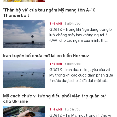
'Thần hộ vệ' của tàu ngầm Mỹ mang tên A-10
Thunderbolt
Thế giới
3 giờ trước
GD&TĐ - Trong khi Nga đang trang bị
lưới chống máy bay không người lái
(UAV) cho tàu ngầm của mình, thì...
Iran tuyên bố chưa mở lại eo biển Hormuz
Thế giới
3 giờ trước
GD&TĐ - Iran đưa ra loạt yêu cầu với
Mỹ trong khi các cuộc đàm phán giữa
2 nước được cho là đã đạt một số...
Mỹ cách chức vị tướng điều phối viện trợ quân sự
cho Ukraine
Thế giới
1 giờ trước
GD&TĐ - Tại Mỹ, một trong những vị