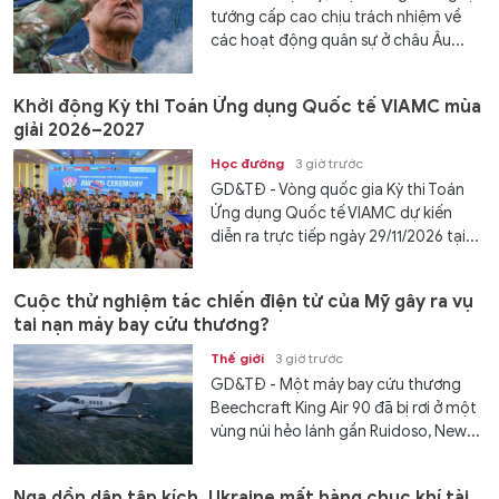
tướng cấp cao chịu trách nhiệm về
các hoạt động quân sự ở châu Âu...
Khởi động Kỳ thi Toán Ứng dụng Quốc tế VIAMC mùa
giải 2026–2027
Học đường
3 giờ trước
GD&TĐ - Vòng quốc gia Kỳ thi Toán
Ứng dụng Quốc tế VIAMC dự kiến
diễn ra trực tiếp ngày 29/11/2026 tại...
Cuộc thử nghiệm tác chiến điện tử của Mỹ gây ra vụ
tai nạn máy bay cứu thương?
Thế giới
3 giờ trước
GD&TĐ - Một máy bay cứu thương
Beechcraft King Air 90 đã bị rơi ở một
vùng núi hẻo lánh gần Ruidoso, New...
Nga dồn dập tập kích, Ukraine mất hàng chục khí tài