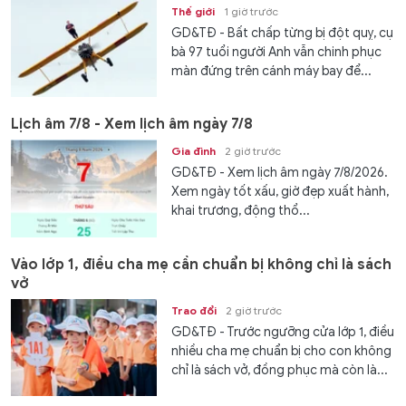
Thế giới
1 giờ trước
GD&TĐ - Bất chấp từng bị đột quỵ, cụ
bà 97 tuổi người Anh vẫn chinh phục
màn đứng trên cánh máy bay để...
Lịch âm 7/8 - Xem lịch âm ngày 7/8
Gia đình
2 giờ trước
GD&TĐ - Xem lịch âm ngày 7/8/2026.
Xem ngày tốt xấu, giờ đẹp xuất hành,
khai trương, động thổ...
Vào lớp 1, điều cha mẹ cần chuẩn bị không chỉ là sách
vở
Trao đổi
2 giờ trước
GD&TĐ - Trước ngưỡng cửa lớp 1, điều
nhiều cha mẹ chuẩn bị cho con không
chỉ là sách vở, đồng phục mà còn là...