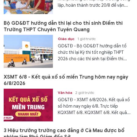
lập, hoàn thành trước 20/8 để vận...
Bộ GD&ĐT hướng dẫn thi lại cho thí sinh Điểm thi
Trường THPT Chuyên Tuyên Quang
Giáo dục
1 giờ trước
GD&TĐ - Bộ GD&ĐT hướng dẫn tổ
chức thi lại Kỳ thi tốt nghiệp THPT
2026 cho các thí sinh tại Điểm thi...
XSMT 6/8 - Kết quả xổ số miền Trung hôm nay ngày
6/8/2026
Văn hóa
2 giờ trước
GD&TĐ - XSMT 6/8/2026. Kết quả xổ
số hôm nay ngày 6/8. Trực tiếp
KQXSMT 6/8. KQXSMT 6/8. Kết quả...
3 Hiệu trưởng trường cao đẳng ở Cà Mau được bổ
nhiệm làm Phó Giám đốc Sở