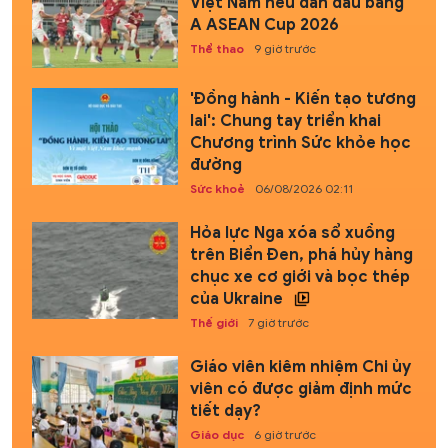
Việt Nam nếu dẫn đầu bảng
A ASEAN Cup 2026
Thể thao
9 giờ trước
'Đồng hành - Kiến tạo tương
lai': Chung tay triển khai
Chương trình Sức khỏe học
đường
Sức khoẻ
06/08/2026 02:11
Hỏa lực Nga xóa sổ xuồng
trên Biển Đen, phá hủy hàng
chục xe cơ giới và bọc thép
của Ukraine
Thế giới
7 giờ trước
Giáo viên kiêm nhiệm Chi ủy
viên có được giảm định mức
tiết dạy?
Giáo dục
6 giờ trước