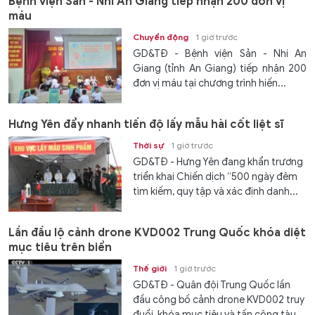
Bệnh viện Sản - Nhi An Giang tiếp nhận 200 đơn vị
máu
Chuyển động
1 giờ trước
GD&TĐ - Bệnh viện Sản - Nhi An
Giang (tỉnh An Giang) tiếp nhận 200
đơn vị máu tại chương trình hiến...
Hưng Yên đẩy nhanh tiến độ lấy mẫu hài cốt liệt sĩ
Thời sự
1 giờ trước
GD&TĐ - Hưng Yên đang khẩn trương
triển khai Chiến dịch “500 ngày đêm
tìm kiếm, quy tập và xác định danh...
Lần đầu lộ cảnh drone KVD002 Trung Quốc khóa diệt
mục tiêu trên biển
Thế giới
1 giờ trước
GD&TĐ - Quân đội Trung Quốc lần
đầu công bố cảnh drone KVD002 truy
đuổi, khóa mục tiêu và tấn công tàu...