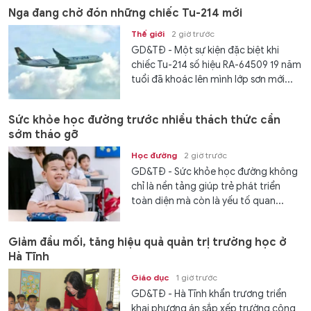
Nga đang chờ đón những chiếc Tu-214 mới
Thế giới
2 giờ trước
GD&TĐ - Một sự kiện đặc biệt khi
chiếc Tu-214 số hiệu RA-64509 19 năm
tuổi đã khoác lên mình lớp sơn mới...
Sức khỏe học đường trước nhiều thách thức cần
sớm tháo gỡ
Học đường
2 giờ trước
GD&TĐ - Sức khỏe học đường không
chỉ là nền tảng giúp trẻ phát triển
toàn diện mà còn là yếu tố quan...
Giảm đầu mối, tăng hiệu quả quản trị trường học ở
Hà Tĩnh
Giáo dục
1 giờ trước
GD&TĐ - Hà Tĩnh khẩn trương triển
khai phương án sắp xếp trường công