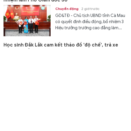
Chuyển động
2 giờ trước
GD&TĐ - Chủ tịch UBND tỉnh Cà Mau
có quyết định điều động, bổ nhiệm 3
Hiệu trưởng trường cao đẳng làm...
Học sinh Đắk Lắk cam kết tháo đồ 'độ chế', trả xe
đạp điện về nguyên trạng
Học đường
2 giờ trước
GD&TĐ - Trước thềm năm học mới,
lực lượng Cảnh sát giao thông Đắk
Lắk tuyên truyền, vận động học sinh...
Sau sắp xếp trường học, hiệu trưởng ở Gia Lai phải
đáp ứng những tiêu chí gì?
Giáo dục
2 giờ trước
GD&TĐ - UBND tỉnh Gia Lai ban hành
định hướng bố trí nhân sự tại các cơ sở
giáo dục sau sắp xếp và quy định rõ...