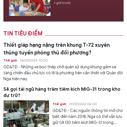
1 giờ trước
TIN TIÊU ĐIỂM
Thiết giáp hạng nặng trên khung T-72 xuyên
thủng tuyến phòng thủ đối phương?
Thế giới
16/07/2024 10:00
GD&TĐ - Những xe bọc thép chở quân sử dụng khung gầm xe
tăng chiến đấu chủ lực có lẽ là phương tiện cần thiết với Quân đội
Nga hiện nay.
Sẽ gọi tái ngũ hàng trăm tiêm kích MiG-31 trong kho
dự trữ?
Thế giới
17/07/2024 06:00
GD&TĐ - Các nguồn thông tin mở cho
biết đến năm 2018, Nga có thể vẫn lưu
giữ tới 130 tiêm kích MiG-31 trong...