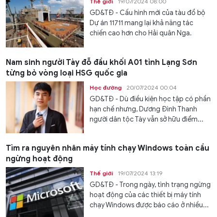
Thế giới
19/07/2024 08:00
GD&TĐ - Cấu hình mới của tàu đổ bộ
Dự án 11711 mang lại khả năng tác
chiến cao hơn cho Hải quân Nga.
Nam sinh người Tày đỗ đầu khối A01 tỉnh Lạng Sơn
từng bỏ vòng loại HSG quốc gia
Học đường
20/07/2024 00:04
GD&TĐ - Dù điều kiện học tập có phần
hạn chế nhưng, Dương Đình Thanh
người dân tộc Tày vẫn sở hữu điểm...
Tìm ra nguyên nhân máy tính chạy Windows toàn cầu
ngừng hoạt động
Thế giới
19/07/2024 13:19
GD&TĐ - Trong ngày, tình trạng ngừng
hoạt động của các thiết bị máy tính
chạy Windows được báo cáo ở nhiều...