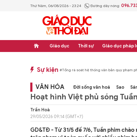
096.73
Thứ Năm, 06/08/2026 - 23:24
Đường dây nóng:
Giáo dục
Thời sự
Giáo dục pháp l
Sự kiện
p luật
#Thực học - Thực nghiệp
#Tổng rà soát hệ thống văn bản quy phạm ph
VĂN HÓA
Đời sống văn hoá
Sao
Sá
Hoạt hình Việt phủ sóng Tuần
Trần Hoà
29/05/2026 09:14 (GMT+7)
GD&TĐ - Từ 31/5 đế 7/6, Tuần phim chào 