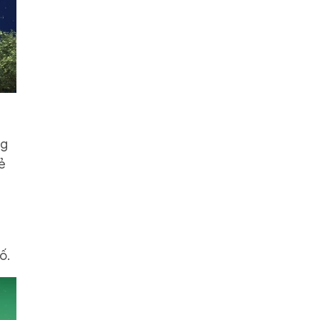
ng
ẻ
ố.