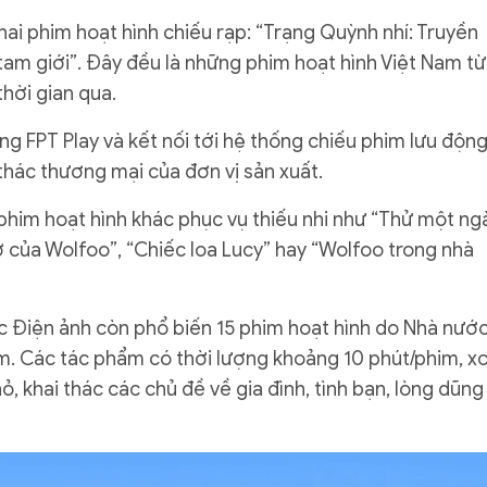
ai phim hoạt hình chiếu rạp: “Trạng Quỳnh nhí: Truyền
am giới”. Đây đều là những phim hoạt hình Việt Nam t
thời gian qua.
g FPT Play và kết nối tới hệ thống chiếu phim lưu độn
hác thương mại của đơn vị sản xuất.
 phim hoạt hình khác phục vụ thiếu nhi như “Thử một ng
 của Wolfoo”, “Chiếc loa Lucy” hay “Wolfoo trong nhà
c Điện ảnh còn phổ biến 15 phim hoạt hình do Nhà nướ
m. Các tác phẩm có thời lượng khoảng 10 phút/phim, x
, khai thác các chủ đề về gia đình, tình bạn, lòng dũng