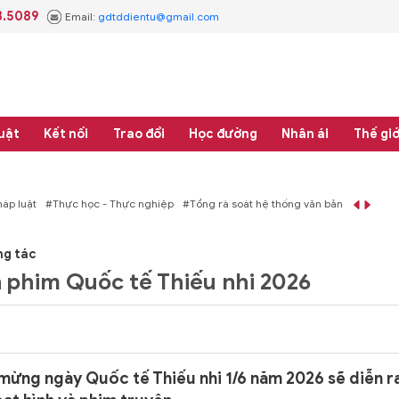
3.5089
Email:
gdtddientu@gmail.com
uật
Kết nối
Trao đổi
Học đường
Nhân ái
Thế giớ
áp luật
#Thực học - Thực nghiệp
#Tổng rà soát hệ thống văn bản quy phạm 
ng tác
 phim Quốc tế Thiếu nhi 2026
mừng ngày Quốc tế Thiếu nhi 1/6 năm 2026 sẽ diễn r