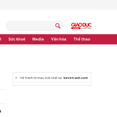
i
Sức khoẻ
Media
Văn hóa
Thể thao
pháp luật
Vẽ tranh tô màu mới nhất tại:
bevetranh.com
a