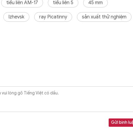
tiểu liên AM-17
tiểu liên 5
45 mm
Izhevsk
ray Picatinny
sản xuất thử nghiệm
Gửi bình lu