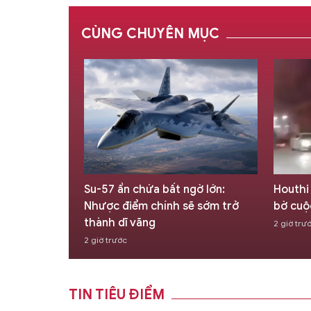
CÙNG CHUYÊN MỤC
àn toàn
Su-57 ẩn chứa bất ngờ lớn:
Houthi
iệu tình báo
Nhược điểm chính sẽ sớm trở
bờ cuộ
thành dĩ vãng
2 giờ trư
2 giờ trước
TIN TIÊU ĐIỂM