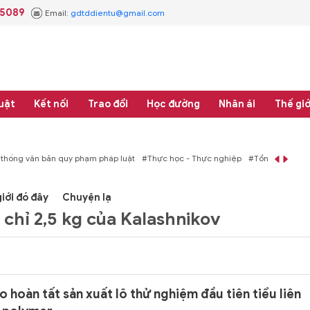
.5089
Email:
gdtddientu@gmail.com
uật
Kết nối
Trao đổi
Học đường
Nhân ái
Thế giớ
áp luật
#Thực học - Thực nghiệp
#Tổng rà soát hệ thống văn bản quy phạm 
iới đó đây
Chuyện lạ
ẹ chỉ 2,5 kg của Kalashnikov
hoàn tất sản xuất lô thử nghiệm đầu tiên tiểu liên