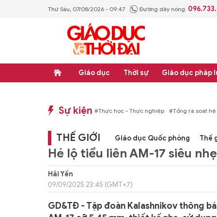
096.733
Thứ Sáu, 07/08/2026 - 09:47
Đường dây nóng:
Giáo dục
Thời sự
Giáo dục pháp l
Sự kiện
p luật
#Thực học - Thực nghiệp
#Tổng rà soát hệ thống văn bản quy phạm ph
THẾ GIỚI
Giáo dục Quốc phòng
Thế g
Hé lộ tiểu liên AM-17 siêu nh
Hải Yến
09/09/2025 23:45 (GMT+7)
GD&TĐ - Tập đoàn Kalashnikov thông báo 