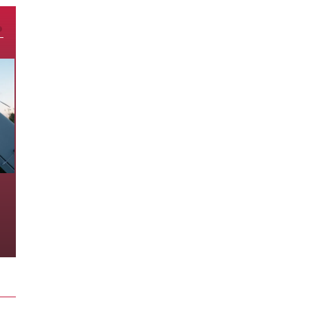
Nga tập kích trung tâm hậu cần
và 3 tàu chở hàng ở Biển Đen
5 giờ trước