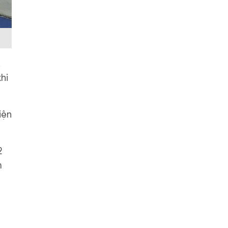
,
hi
iện
2
m