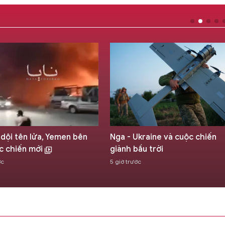
 dội tên lửa, Yemen bên
Nga - Ukraine và cuộc chiến
c chiến mới
giành bầu trời
ớc
5 giờ trước