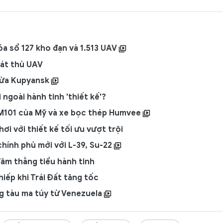
óa sổ 127 kho đạn và 1.513 UAV
át thủ UAV
 nửa Kupyansk
ngoài hành tinh 'thiết kế'?
M101 của Mỹ và xe bọc thép Humvee
i với thiết kế tối ưu vượt trội
hính phủ mới với L-39, Su-22
âm thẳng tiểu hành tinh
iếp khi Trái Đất tăng tốc
g tàu ma túy từ Venezuela