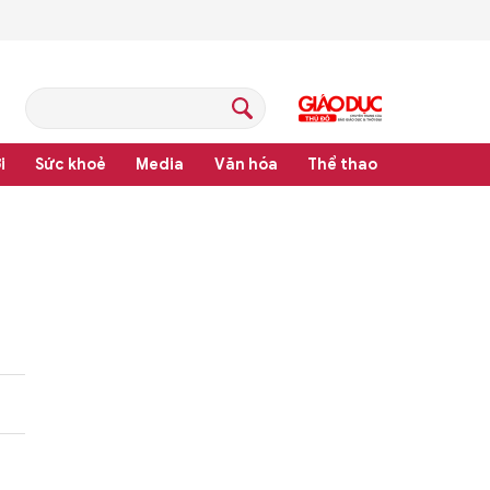
i
Sức khoẻ
Media
Văn hóa
Thể thao
pháp luật