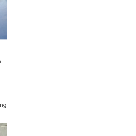
a
úng