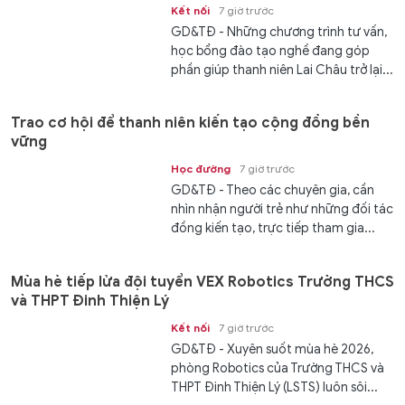
Kết nối
7 giờ trước
GD&TĐ - Những chương trình tư vấn,
học bổng đào tạo nghề đang góp
phần giúp thanh niên Lai Châu trở lại...
Trao cơ hội để thanh niên kiến tạo cộng đồng bền
vững
Học đường
7 giờ trước
GD&TĐ - Theo các chuyên gia, cần
nhìn nhận người trẻ như những đối tác
đồng kiến tạo, trực tiếp tham gia...
Mùa hè tiếp lửa đội tuyển VEX Robotics Trường THCS
và THPT Đinh Thiện Lý
Kết nối
7 giờ trước
GD&TĐ - ​​Xuyên suốt mùa hè 2026,
phòng Robotics của Trường THCS và
THPT Đinh Thiện Lý (LSTS) luôn sôi...