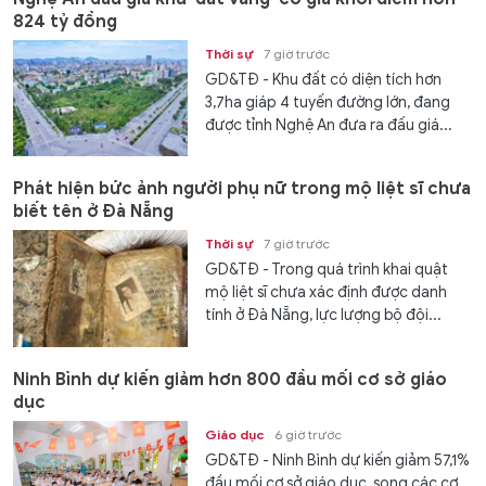
824 tỷ đồng
Thời sự
7 giờ trước
GD&TĐ - Khu đất có diện tích hơn
3,7ha giáp 4 tuyến đường lớn, đang
được tỉnh Nghệ An đưa ra đấu giá...
Phát hiện bức ảnh người phụ nữ trong mộ liệt sĩ chưa
biết tên ở Đà Nẵng
Thời sự
7 giờ trước
GD&TĐ - Trong quá trình khai quật
mộ liệt sĩ chưa xác định được danh
tính ở Đà Nẵng, lực lượng bộ đội...
Ninh Bình dự kiến giảm hơn 800 đầu mối cơ sở giáo
dục
Giáo dục
6 giờ trước
GD&TĐ - Ninh Bình dự kiến giảm 57,1%
đầu mối cơ sở giáo dục, song các cơ