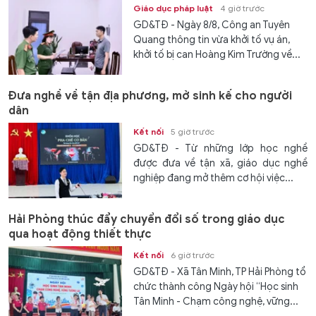
Giáo dục pháp luật
4 giờ trước
GD&TĐ - Ngày 8/8, Công an Tuyên
Quang thông tin vừa khởi tố vụ án,
khởi tố bị can Hoàng Kim Trường về...
Đưa nghề về tận địa phương, mở sinh kế cho người
dân
Kết nối
5 giờ trước
GD&TĐ - Từ những lớp học nghề
được đưa về tận xã, giáo dục nghề
nghiệp đang mở thêm cơ hội việc...
Hải Phòng thúc đẩy chuyển đổi số trong giáo dục
qua hoạt động thiết thực
Kết nối
6 giờ trước
GD&TĐ - Xã Tân Minh, TP Hải Phòng tổ
chức thành công Ngày hội “Học sinh
Tân Minh - Chạm công nghệ, vững...