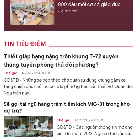
800 đầu mối cơ sở giáo dục
6 giờ trước
TIN TIÊU ĐIỂM
Thiết giáp hạng nặng trên khung T-72 xuyên
thủng tuyến phòng thủ đối phương?
Thế giới
16/07/2024 10:00
GD&TĐ - Những xe bọc thép chở quân sử dụng khung gầm xe
tăng chiến đấu chủ lực có lẽ là phương tiện cần thiết với Quân đội
Nga hiện nay.
Sẽ gọi tái ngũ hàng trăm tiêm kích MiG-31 trong kho
dự trữ?
Thế giới
17/07/2024 06:00
GD&TĐ - Các nguồn thông tin mở cho
biết đến năm 2018, Nga có thể vẫn lưu