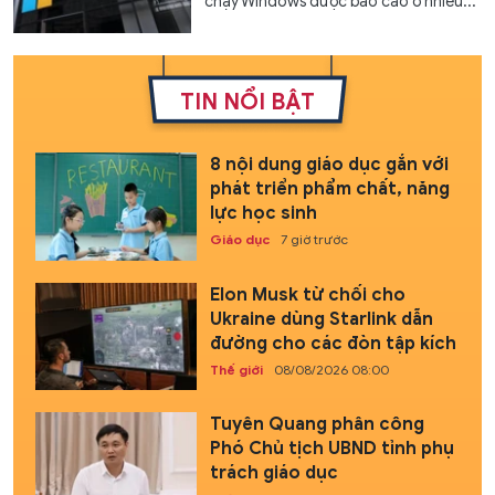
chạy Windows được báo cáo ở nhiều...
TIN NỔI BẬT
8 nội dung giáo dục gắn với
phát triển phẩm chất, năng
lực học sinh
Giáo dục
7 giờ trước
Elon Musk từ chối cho
Ukraine dùng Starlink dẫn
đường cho các đòn tập kích
Thế giới
08/08/2026 08:00
Tuyên Quang phân công
Phó Chủ tịch UBND tỉnh phụ
trách giáo dục