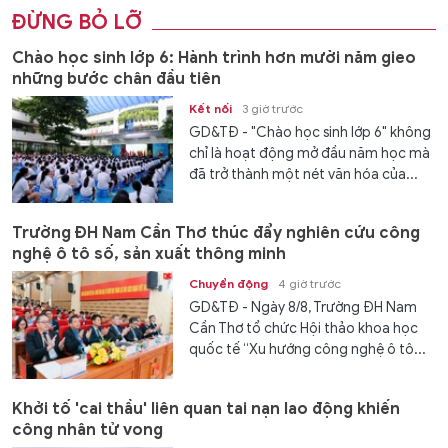
ĐỪNG BỎ LỠ
Chào học sinh lớp 6: Hành trình hơn mười năm gieo
những bước chân đầu tiên
Kết nối
3 giờ trước
GD&TĐ - "Chào học sinh lớp 6" không
chỉ là hoạt động mở đầu năm học mà
đã trở thành một nét văn hóa của...
Trường ĐH Nam Cần Thơ thúc đẩy nghiên cứu công
nghệ ô tô số, sản xuất thông minh
Chuyển động
4 giờ trước
GD&TĐ - Ngày 8/8, Trường ĐH Nam
Cần Thơ tổ chức Hội thảo khoa học
quốc tế “Xu hướng công nghệ ô tô...
Khởi tố 'cai thầu' liên quan tai nạn lao động khiến
công nhân tử vong