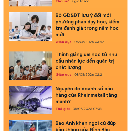
Thời sự
7 giờ trước
Bộ GD&ĐT lưu ý đổi mới
phương pháp dạy học, kiểm
tra đánh giá trong năm học
mới
Giáo dục
08/08/2026 03:42
Thỉnh giảng đại học từ nhu
cầu nhân lực đến quản trị
chất lượng
Giáo dục
08/08/2026 02:21
Nguyên do doanh số bán
hàng của Rheinmetall tăng
mạnh?
Thế giới
08/08/2026 07:33
Báo Anh khen ngợi cú đúp
bàn thắng của Đình Bắc