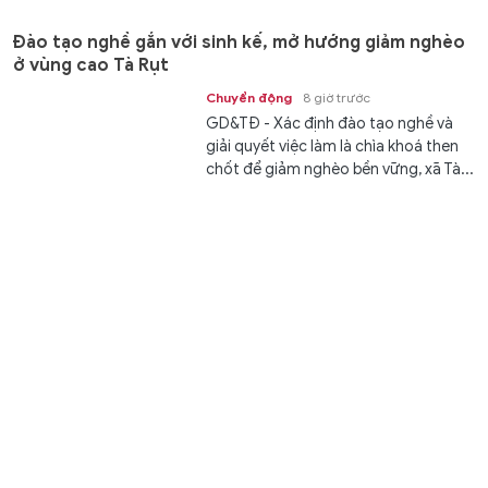
Đào tạo nghề gắn với sinh kế, mở hướng giảm nghèo
ở vùng cao Tà Rụt
Chuyển động
8 giờ trước
GD&TĐ - Xác định đào tạo nghề và
giải quyết việc làm là chìa khoá then
chốt để giảm nghèo bền vững, xã Tà...
XSMT 8/8 - Kết quả xổ số miền Trung hôm nay ngày
8/8/2026
Văn hóa
8 giờ trước
GD&TĐ - XSMT 8/8/2026. Kết quả xổ
số hôm nay ngày 8/8. Trực tiếp
KQXSMT 8/8. KQXSMT 8/8. Kết quả...
Tiếp sức gìn giữ tiếng nói, chữ viết của đồng bào dân
tộc thiểu số ở An Giang
Kết nối
8 giờ trước