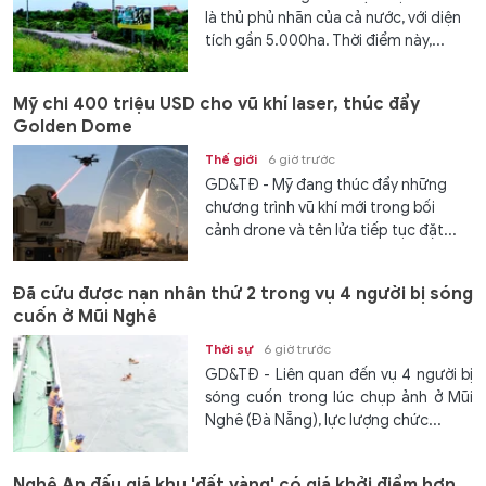
là thủ phủ nhãn của cả nước, với diện
tích gần 5.000ha. Thời điểm này,...
Mỹ chi 400 triệu USD cho vũ khí laser, thúc đẩy
Golden Dome
Thế giới
6 giờ trước
GD&TĐ - Mỹ đang thúc đẩy những
chương trình vũ khí mới trong bối
cảnh drone và tên lửa tiếp tục đặt...
Đã cứu được nạn nhân thứ 2 trong vụ 4 người bị sóng
cuốn ở Mũi Nghê
Thời sự
6 giờ trước
GD&TĐ - Liên quan đến vụ 4 người bị
sóng cuốn trong lúc chụp ảnh ở Mũi
Nghê (Đà Nẵng), lực lượng chức...
Nghệ An đấu giá khu 'đất vàng' có giá khởi điểm hơn