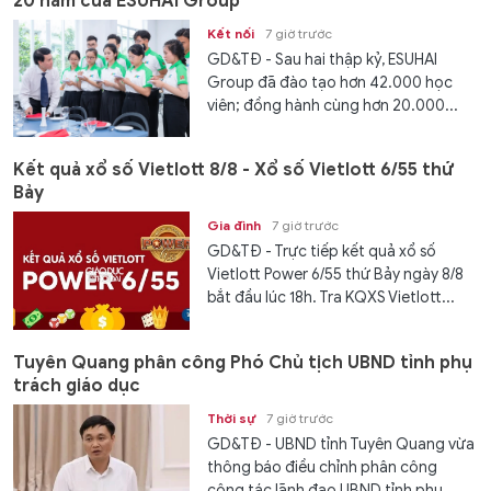
20 năm của ESUHAI Group
Kết nối
7 giờ trước
GD&TĐ - Sau hai thập kỷ, ESUHAI
Group đã đào tạo hơn 42.000 học
viên; đồng hành cùng hơn 20.000...
Kết quả xổ số Vietlott 8/8 - Xổ số Vietlott 6/55 thứ
Bảy
Gia đình
7 giờ trước
GD&TĐ - Trực tiếp kết quả xổ số
Vietlott Power 6/55 thứ Bảy ngày 8/8
bắt đầu lúc 18h. Tra KQXS Vietlott...
Tuyên Quang phân công Phó Chủ tịch UBND tỉnh phụ
trách giáo dục
Thời sự
7 giờ trước
GD&TĐ - UBND tỉnh Tuyên Quang vừa
thông báo điều chỉnh phân công
công tác lãnh đạo UBND tỉnh phụ...