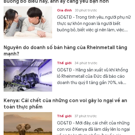
Buông bỏ điều này, anh ấy càng yêu bạn hơn
Gia đình
33 phút trước
GD&TĐ - Trong tình yêu, người phụ nữ
thực sự khôn ngoan là người biết
buông bỏ, biết việc gì nên làm, việc...
Nguyên do doanh số bán hàng của Rheinmetall tăng
mạnh?
Thế giới
34 phút trước
GD&TĐ - Hãng sản xuất vũ khí khổng
lồ Rheinmetall của Đức đã báo cáo
doanh thu quý II tăng gần 70%, và...
Kenya: Cái chết của những con voi gây lo ngại về an
toàn thực phẩm
Thế giới
37 phút trước
GD&TĐ - Mới đây, cái chết của những
con voi ở Kenya đã làm dấy lên lo ngại