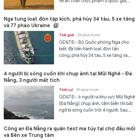
về an toàn thực phẩm ở quốc gia...
Nga tung loạt đòn tập kích, phá hủy 34 tàu, 5 xe tăng
và 77 pháo Ukraine
Thế giới
39 phút trước
GD&TĐ - Bộ Quốc phòng Nga cho
biết đã tiến hành loạt đòn tấn
công, phá hủy 34 tàu, 5 xe tăng và...
4 người bị sóng cuốn khi chụp ảnh tại Mũi Nghê - Đà
Nẵng, 3 người mất tích
Thời sự
39 phút trước
GD&TĐ - 6 người ra khu vực Mũi Nghê
(Đà Nẵng) chụp ảnh, tắm biển thì bất
ngờ bị sóng cuốn trôi 4 người. Sau...
Công an Đà Nẵng ra quân test ma túy tại chợ đầu mối
và Bến xe Trung tâm