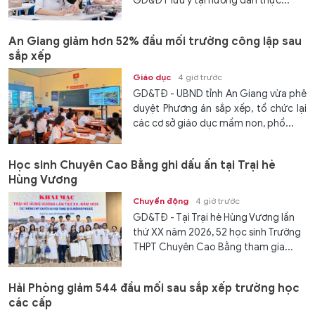
GD&ĐT lưu ý tại hướng dẫn thực...
An Giang giảm hơn 52% đầu mối trường công lập sau
sắp xếp
Giáo dục
4 giờ trước
GD&TĐ - UBND tỉnh An Giang vừa phê
duyệt Phương án sắp xếp, tổ chức lại
các cơ sở giáo dục mầm non, phổ...
Học sinh Chuyên Cao Bằng ghi dấu ấn tại Trại hè
Hùng Vương
Chuyển động
4 giờ trước
GD&TĐ - Tại Trại hè Hùng Vương lần
thứ XX năm 2026, 52 học sinh Trường
THPT Chuyên Cao Bằng tham gia...
Hải Phòng giảm 544 đầu mối sau sắp xếp trường học
các cấp