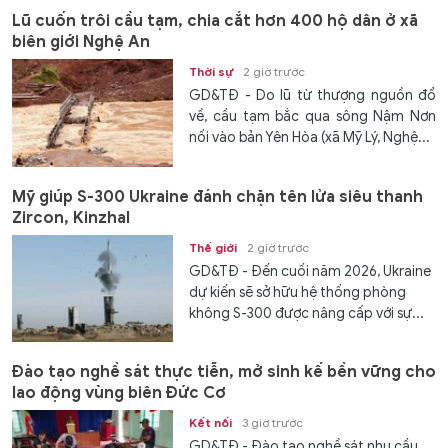
Lũ cuốn trôi cầu tạm, chia cắt hơn 400 hộ dân ở xã
biên giới Nghệ An
Thời sự
2 giờ trước
GD&TĐ - Do lũ từ thượng nguồn đổ
về, cầu tạm bắc qua sông Nậm Nơn
nối vào bản Yên Hòa (xã Mỹ Lý, Nghệ...
Mỹ giúp S-300 Ukraine đánh chặn tên lửa siêu thanh
Zircon, Kinzhal
Thế giới
2 giờ trước
GD&TĐ - Đến cuối năm 2026, Ukraine
dự kiến ​​sẽ sở hữu hệ thống phòng
không S-300 được nâng cấp với sự...
Đào tạo nghề sát thực tiễn, mở sinh kế bền vững cho
lao động vùng biên Đức Cơ
Kết nối
3 giờ trước
GD&TĐ - Đào tạo nghề sát nhu cầu