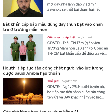
mới đây, nhà lãnh đạo Vladimir
Zelensky sẽ thất bại thảm hại nếu
cuộc bầu...
Bắt khẩn cấp bảo mẫu dùng dây thun bật vào chân
trẻ ở trường mầm non
Giáo dục pháp luật
6 giờ trước
GD&TĐ - Triệu Thị Tâm (giáo viên
Trường Mầm non Lá Xanh) bị Công an
TPHCM bắt khẩn cấp để điều tra về...
Houthi tiếp tục tấn công chết người vào lực lượng
được Saudi Arabia hậu thuẫn
Thế giới
6 giờ trước
GD&TĐ - Ngày 7/8, Houthi tuyên bố,
họ tiếp tục tiến hành cuộc tấn công
tên lửa và UAV khác nhằm vào lực...