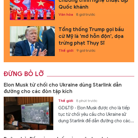
chương trình nghệ thuật dịp
Quốc khánh
Văn hóa
8 giờ trước
Tổng thống Trump gọi bầu
cử Mỹ là 'mớ hỗn độn', dọa
trừng phạt Thụy Sĩ
Thế giới
9 giờ trước
ĐỪNG BỎ LỠ
Elon Musk từ chối cho Ukraine dùng Starlink dẫn
đường cho các đòn tập kích
Thế giới
8 phút trước
GD&TĐ - Elon Musk được cho là tiếp
tục từ chối yêu cầu cho Ukraine sử
dụng Starlink để dẫn đường cho các...