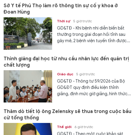
Sở Y tế Phú Thọ làm rõ thông tin sự cố y khoa ở
Đoan Hùng
Thời sự
5 giờ trước
GD&TĐ - Khi bệnh nhi diễn biến bất
thường trong giai đoạn hồi tỉnh sau
gây mê, 2 bệnh viện tuyến tỉnh được...
Thỉnh giảng đại học từ nhu cầu nhân lực đến quản trị
chất lượng
Giáo dục
5 giờ trước
GD&TĐ - Thông tư 59/2026 của Bộ
GD&ĐT quy định điều kiện thỉnh
giảng, định mức giờ giảng, hình thức...
Thăm dò tiết lộ ông Zelensky sẽ thua trong cuộc bầu
cử tổng thống
Thế giới
6 giờ trước
GD&TĐ - Theo một cuộc khảo sát