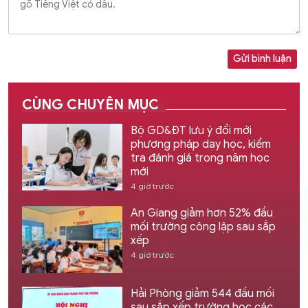
Gửi bình luận
CÙNG CHUYÊN MỤC
Bộ GD&ĐT lưu ý đổi mới
phương pháp dạy học, kiểm
tra đánh giá trong năm học
mới
4 giờ trước
An Giang giảm hơn 52% đầu
mối trường công lập sau sắp
xếp
4 giờ trước
Hải Phòng giảm 544 đầu mối
sau sắp xếp trường học các