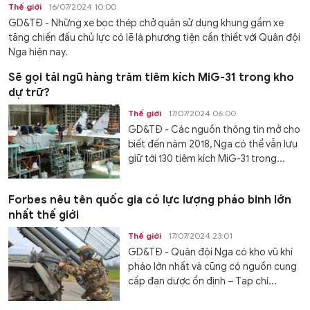
Thế giới
16/07/2024 10:00
GD&TĐ - Những xe bọc thép chở quân sử dụng khung gầm xe
tăng chiến đấu chủ lực có lẽ là phương tiện cần thiết với Quân đội
Nga hiện nay.
Sẽ gọi tái ngũ hàng trăm tiêm kích MiG-31 trong kho
dự trữ?
Thế giới
17/07/2024 06:00
GD&TĐ - Các nguồn thông tin mở cho
biết đến năm 2018, Nga có thể vẫn lưu
giữ tới 130 tiêm kích MiG-31 trong...
Forbes nêu tên quốc gia có lực lượng pháo binh lớn
nhất thế giới
Thế giới
17/07/2024 23:01
GD&TĐ - Quân đội Nga có kho vũ khí
pháo lớn nhất và cũng có nguồn cung
cấp đạn dược ổn định – Tạp chí...