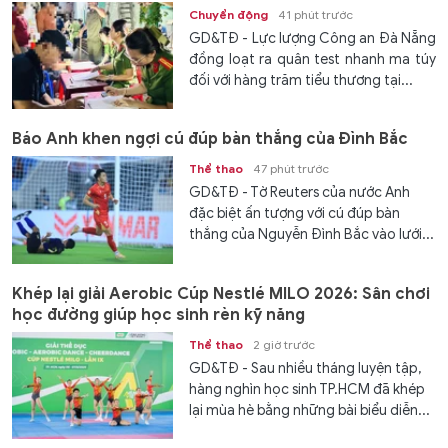
Chuyển động
41 phút trước
GD&TĐ - Lực lượng Công an Đà Nẵng
đồng loạt ra quân test nhanh ma túy
đối với hàng trăm tiểu thương tại...
Báo Anh khen ngợi cú đúp bàn thắng của Đình Bắc
Thể thao
47 phút trước
GD&TĐ - Tờ Reuters của nước Anh
đặc biệt ấn tượng với cú đúp bàn
thắng của Nguyễn Đình Bắc vào lưới...
Khép lại giải Aerobic Cúp Nestlé MILO 2026: Sân chơi
học đường giúp học sinh rèn kỹ năng
Thể thao
2 giờ trước
GD&TĐ - Sau nhiều tháng luyện tập,
hàng nghìn học sinh TP.HCM đã khép
lại mùa hè bằng những bài biểu diễn...