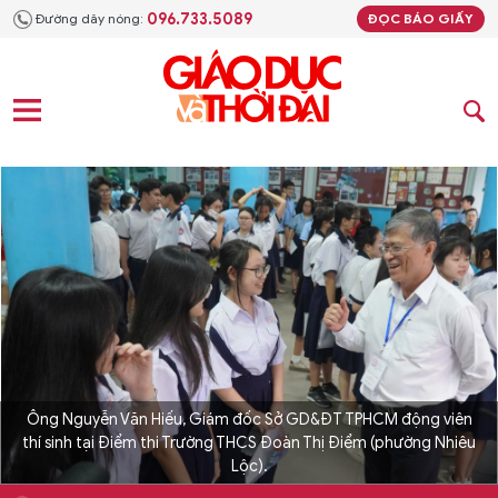
096.733.5089
Đường dây nóng:
ĐỌC BÁO GIẤY
Ông Nguyễn Văn Hiếu, Giám đốc Sở GD&ĐT TPHCM động viên
thí sinh tại Điểm thi Trường THCS Đoàn Thị Điểm (phường Nhiêu
Lộc).