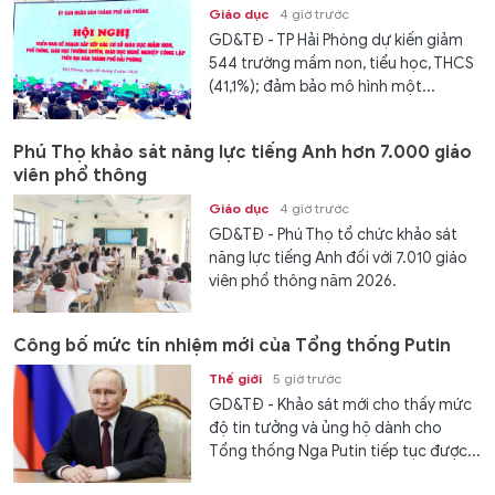
Giáo dục
4 giờ trước
GD&TĐ - TP Hải Phòng dự kiến giảm
544 trường mầm non, tiểu học, THCS
(41,1%); đảm bảo mô hình một...
Phú Thọ khảo sát năng lực tiếng Anh hơn 7.000 giáo
viên phổ thông
Giáo dục
4 giờ trước
GD&TĐ - Phú Thọ tổ chức khảo sát
năng lực tiếng Anh đối với 7.010 giáo
viên phổ thông năm 2026.
Công bố mức tín nhiệm mới của Tổng thống Putin
Thế giới
5 giờ trước
GD&TĐ - Khảo sát mới cho thấy mức
độ tin tưởng và ủng hộ dành cho
Tổng thống Nga Putin tiếp tục được...