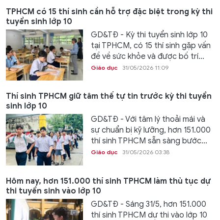
TPHCM có 15 thí sinh cần hỗ trợ đặc biệt trong kỳ thi
tuyển sinh lớp 10
GD&TĐ - Kỳ thi tuyển sinh lớp 10
tại TPHCM, có 15 thí sinh gặp vấn
đề về sức khỏe và được bố trí...
Giáo dục
31/05/2026 11:09
Thí sinh TPHCM giữ tâm thế tự tin trước kỳ thi tuyển
sinh lớp 10
GD&TĐ - Với tâm lý thoải mái và
sự chuẩn bị kỹ lưỡng, hơn 151.000
thí sinh TPHCM sẵn sàng bước...
Giáo dục
31/05/2026 03:38
Hôm nay, hơn 151.000 thí sinh TPHCM làm thủ tục dự
thi tuyển sinh vào lớp 10
GD&TĐ - Sáng 31/5, hơn 151.000
thí sinh TPHCM dự thi vào lớp 10