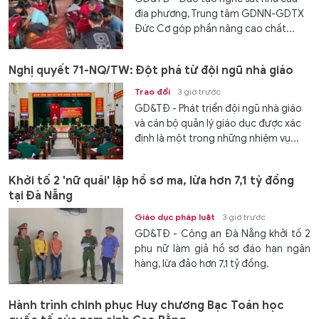
địa phương, Trung tâm GDNN-GDTX
Đức Cơ góp phần nâng cao chất...
Nghị quyết 71-NQ/TW: Đột phá từ đội ngũ nhà giáo
Trao đổi
3 giờ trước
GD&TĐ - Phát triển đội ngũ nhà giáo
và cán bộ quản lý giáo dục được xác
định là một trong những nhiệm vụ...
Khởi tố 2 'nữ quái' lập hồ sơ ma, lừa hơn 7,1 tỷ đồng
tại Đà Nẵng
Giáo dục pháp luật
3 giờ trước
GD&TĐ - Công an Đà Nẵng khởi tố 2
phụ nữ làm giả hồ sơ đáo hạn ngân
hàng, lừa đảo hơn 7,1 tỷ đồng.
Hành trình chinh phục Huy chương Bạc Toán học