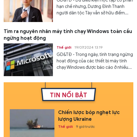
GD&TĐ - Dù điều kiện học tập có phần
hạn chế nhưng, Dương Đình Thanh
người dân tộc Tày vẫn sở hữu điểm...
Tìm ra nguyên nhân máy tính chạy Windows toàn cầu
ngừng hoạt động
Thế giới
19/07/2024 13:19
GD&TĐ - Trong ngày, tình trạng ngừng
hoạt động của các thiết bị máy tính
chạy Windows được báo cáo ở nhiều...
TIN NỔI BẬT
Chiến lược bóp nghẹt lực
lượng Ukraine
Thế giới
9 giờ trước