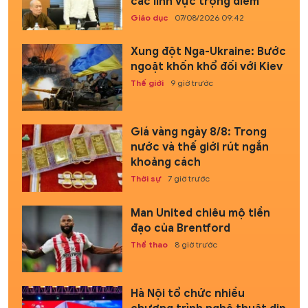
các lĩnh vực trọng điểm
Giáo dục
07/08/2026 09:42
Xung đột Nga-Ukraine: Bước
ngoặt khốn khổ đối với Kiev
Thế giới
9 giờ trước
Giá vàng ngày 8/8: Trong
nước và thế giới rút ngắn
khoảng cách
Thời sự
7 giờ trước
Man United chiêu mộ tiền
đạo của Brentford
Thể thao
8 giờ trước
Hà Nội tổ chức nhiều