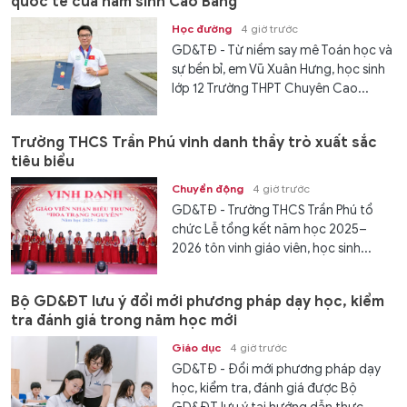
quốc tế của nam sinh Cao Bằng
Học đường
4 giờ trước
GD&TĐ - Từ niềm say mê Toán học và
sự bền bỉ, em Vũ Xuân Hưng, học sinh
lớp 12 Trường THPT Chuyên Cao...
Trường THCS Trần Phú vinh danh thầy trò xuất sắc
tiêu biểu
Chuyển động
4 giờ trước
GD&TĐ - Trường THCS Trần Phú tổ
chức Lễ tổng kết năm học 2025–
2026 tôn vinh giáo viên, học sinh...
Bộ GD&ĐT lưu ý đổi mới phương pháp dạy học, kiểm
tra đánh giá trong năm học mới
Giáo dục
4 giờ trước
GD&TĐ - Đổi mới phương pháp dạy
học, kiểm tra, đánh giá được Bộ