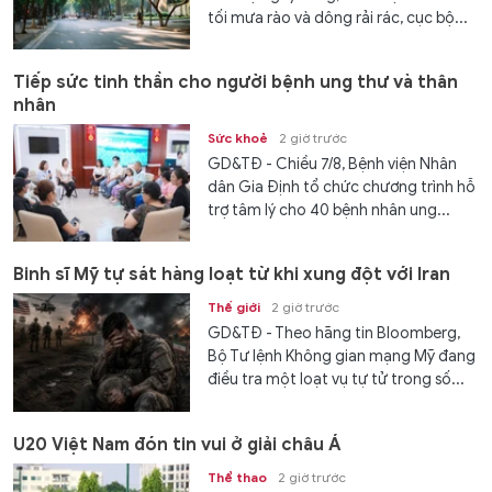
tối mưa rào và dông rải rác, cục bộ...
Tiếp sức tinh thần cho người bệnh ung thư và thân
nhân
Sức khoẻ
2 giờ trước
GD&TĐ - Chiều 7/8, Bệnh viện Nhân
dân Gia Định tổ chức chương trình hỗ
trợ tâm lý cho 40 bệnh nhân ung...
Binh sĩ Mỹ tự sát hàng loạt từ khi xung đột với Iran
Thế giới
2 giờ trước
GD&TĐ - Theo hãng tin Bloomberg,
Bộ Tư lệnh Không gian mạng Mỹ đang
điều tra một loạt vụ tự tử trong số...
U20 Việt Nam đón tin vui ở giải châu Á
Thể thao
2 giờ trước