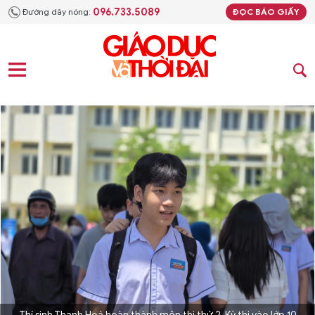
096.733.5089
Đường dây nóng:
ĐỌC BÁO GIẤY