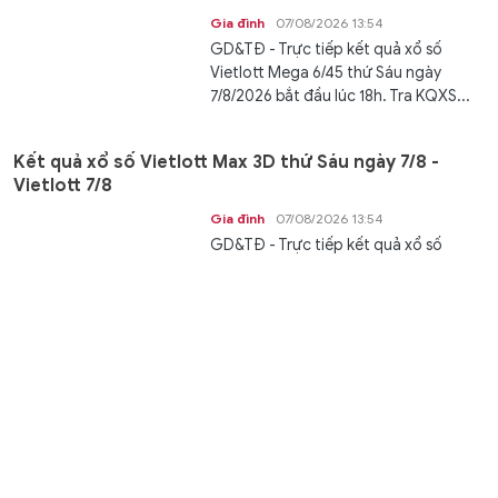
Gia đình
07/08/2026 13:54
GD&TĐ - Trực tiếp kết quả xổ số
Vietlott Mega 6/45 thứ Sáu ngày
7/8/2026 bắt đầu lúc 18h. Tra KQXS...
Kết quả xổ số Vietlott Max 3D thứ Sáu ngày 7/8 -
Vietlott 7/8
Gia đình
07/08/2026 13:54
GD&TĐ - Trực tiếp kết quả xổ số
Vietlott Max 3D thứ Sáu ngày 7/8 bắt
đầu lúc 18h. Tra KQXS Vietlott 3D...
Tạo sự minh bạch trong công tác tuyển sinh đầu cấp
tại Hà Tĩnh
Giáo dục
07/08/2026 13:46
GD&TĐ - Năm học 2026-2027, nhiều
trường tại Hà Tĩnh tổ chức bốc thăm
xếp lớp đầu cấp, góp phần bảo đảm...