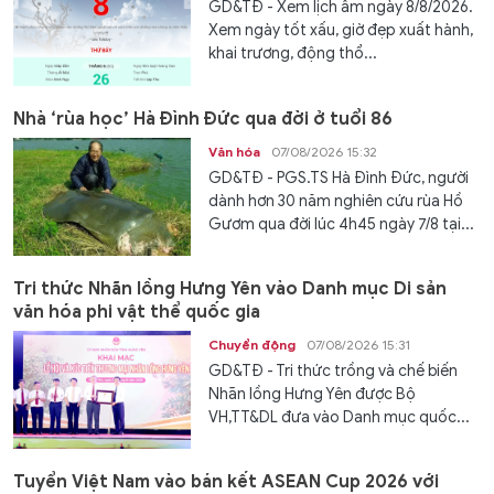
GD&TĐ - Xem lịch âm ngày 8/8/2026.
Xem ngày tốt xấu, giờ đẹp xuất hành,
khai trương, động thổ...
Nhà ‘rùa học’ Hà Đình Đức qua đời ở tuổi 86
Văn hóa
07/08/2026 15:32
GD&TĐ - PGS.TS Hà Đình Đức, người
dành hơn 30 năm nghiên cứu rùa Hồ
Gươm qua đời lúc 4h45 ngày 7/8 tại...
Tri thức Nhãn lồng Hưng Yên vào Danh mục Di sản
văn hóa phi vật thể quốc gia
Chuyển động
07/08/2026 15:31
GD&TĐ - Tri thức trồng và chế biến
Nhãn lồng Hưng Yên được Bộ
VH,TT&DL đưa vào Danh mục quốc...
Tuyển Việt Nam vào bán kết ASEAN Cup 2026 với