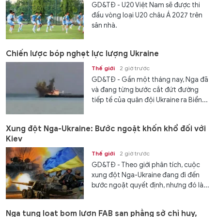
GD&TĐ - U20 Việt Nam sẽ được thi
đấu vòng loại U20 châu Á 2027 trên
sân nhà.
Chiến lược bóp nghẹt lực lượng Ukraine
Thế giới
2 giờ trước
GD&TĐ - Gần một tháng nay, Nga đã
và đang từng bước cắt đứt đường
tiếp tế của quân đội Ukraine ra Biển...
Xung đột Nga-Ukraine: Bước ngoặt khốn khổ đối với
Kiev
Thế giới
2 giờ trước
GD&TĐ - Theo giới phân tích, cuộc
xung đột Nga-Ukraine đang đi đến
bước ngoặt quyết định, nhưng đó là...
Nga tung loạt bom lượn FAB san phẳng sở chỉ huy,